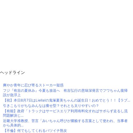
ヘッドライン
爽やか青年に忍び寄るストーカー疑惑
フジ『有吉の夏休み』今夏も放送へ 有吉弘行の意味深発言でフワちゃん復帰
説が急浮上
【祝】本日8月7日はLiella!の鬼塚夏美ちゃんの誕生日！おめでとう！！【ラブ...
引きこもりがちなみんなは痩せ型？それとも太りやすいの？
【有能】政府「トラックはサービスエリア利用有料化すればサボらず走るし流
問題解決じ...
近畿大学准教授、苦言「みいちゃん呼びが揶揄する言葉として使われ、当事者
から具体的...
【不倫】何でもしてくれるバツイチ熟女