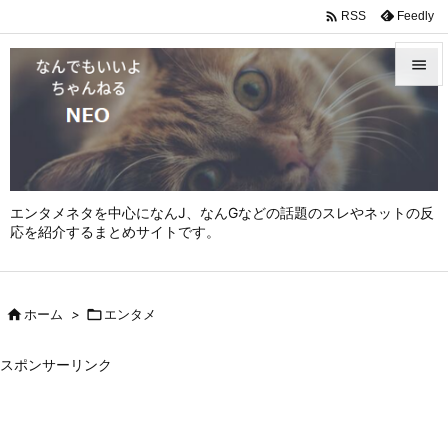

Feedly
RSS


メニュ

サイド

エンタメネタを中心になんJ、なんGなどの話題のスレやネットの反
前へ
応を紹介するまとめサイトです。

次へ


ホーム
>

エンタメ
検索
スポンサーリンク