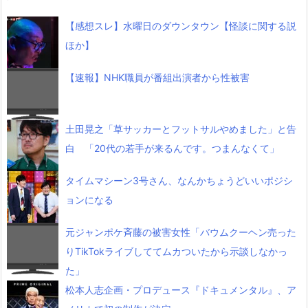
【感想スレ】水曜日のダウンタウン【怪談に関する説
ほか】
【速報】NHK職員が番組出演者から性被害
土田晃之「草サッカーとフットサルやめました」と告
白 「20代の若手が来るんです。つまんなくて」
タイムマシーン3号さん、なんかちょうどいいポジシ
ョンになる
元ジャンポケ斉藤の被害女性「バウムクーヘン売った
りTikTokライブしててムカついたから示談しなかっ
た」
松本人志企画・プロデュース『ドキュメンタル』、ア