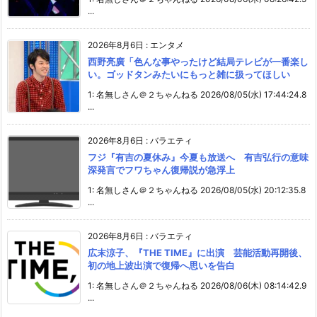
...
2026年8月6日
:
エンタメ
西野亮廣「色んな事やったけど結局テレビが一番楽し
い。ゴッドタンみたいにもっと雑に扱ってほしい
1: 名無しさん＠２ちゃんねる 2026/08/05(水) 17:44:24.8
...
2026年8月6日
:
バラエティ
フジ『有吉の夏休み』今夏も放送へ 有吉弘行の意味
深発言でフワちゃん復帰説が急浮上
1: 名無しさん＠２ちゃんねる 2026/08/05(水) 20:12:35.8
...
2026年8月6日
:
バラエティ
広末涼子、『THE TIME』に出演 芸能活動再開後、
初の地上波出演で復帰へ思いを告白
1: 名無しさん＠２ちゃんねる 2026/08/06(木) 08:14:42.9
...