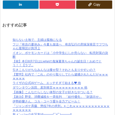
Copy
おすすめ記事
知らない土地で、主婦は孤独になる
フジ『有吉の夏休み』今夏も放送へ 有吉弘行の意味深発言でフワち
ゃん復帰説が急浮上
イオン、ポケモンカードは「小中学生にしか売らない 転売対策の決
断
【祝】本日8月7日はLiella!の鬼塚夏美ちゃんの誕生日！おめでと
う！！【ラブ...
引きこもりがちなみんなは痩せ型？それとも太りやすいの？
【驚愕】社内で「これ」のやり取りしてたら逮捕されたんだがｗｗｗ
ｗｗｗｗ
ライザの公式AIゲーム、エッチすぎて始まる♥ 他
ダウンタウン浜田、差別発言ｗｗｗｗｗｗｗｗｗｗ 他
【画像】こんなだらしない体型の女子が好きなやついる？
【政治】野党、消費減税を一斉批判 「給付優先」「財源示せ」
伊勢鈴蘭さん、コカ・コーラ愛を全力アピール！
『ジャンポケ斉藤、懲役7年の求刑』←これｗｗｗｗｗｗｗｗｗｗｗｗ
ｗｗｗｗｗｗ
新メンバーの生写真ｷﾀ━━━(ﾟ∀ﾟ)━━━!!