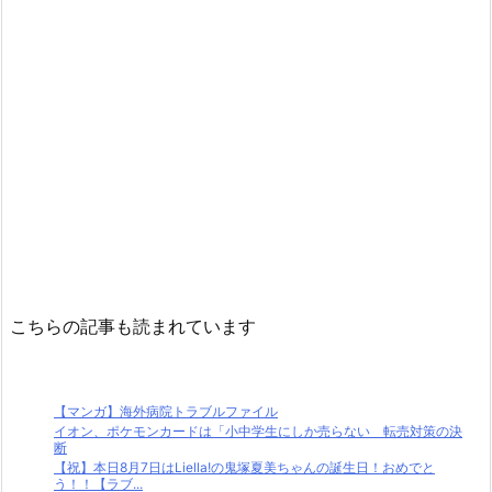
こちらの記事も読まれています
【マンガ】海外病院トラブルファイル
イオン、ポケモンカードは「小中学生にしか売らない 転売対策の決
断
【祝】本日8月7日はLiella!の鬼塚夏美ちゃんの誕生日！おめでと
う！！【ラブ...