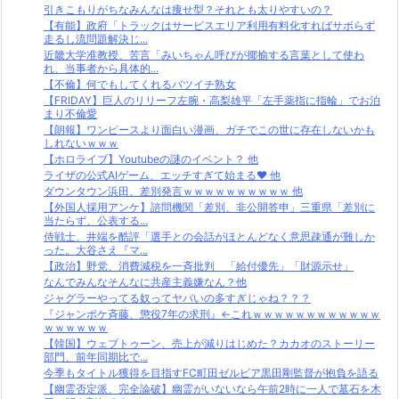
引きこもりがちなみんなは痩せ型？それとも太りやすいの？
【有能】政府「トラックはサービスエリア利用有料化すればサボらず
走るし流問題解決じ...
近畿大学准教授、苦言「みいちゃん呼びが揶揄する言葉として使わ
れ、当事者から具体的...
【不倫】何でもしてくれるバツイチ熟女
【FRIDAY】巨人のリリーフ左腕・高梨雄平「左手薬指に指輪」でお泊
まり不倫愛
【朗報】ワンピースより面白い漫画、ガチでこの世に存在しないかも
しれないｗｗｗ
【ホロライブ】Youtubeの謎のイベント？ 他
ライザの公式AIゲーム、エッチすぎて始まる♥ 他
ダウンタウン浜田、差別発言ｗｗｗｗｗｗｗｗｗｗ 他
【外国人採用アンケ】諮問機関「差別、非公開答申」三重県「差別に
当たらず、公表する...
侍戦士、井端を酷評「選手との会話がほとんどなく意思疎通が難しか
った。大谷さえ『マ...
【政治】野党、消費減税を一斉批判 「給付優先」「財源示せ」
なんでみんなそんなに共産主義嫌なん？他
ジャグラーやってる奴ってヤバいの多すぎじゃね？？？
『ジャンポケ斉藤、懲役7年の求刑』←これｗｗｗｗｗｗｗｗｗｗｗｗ
ｗｗｗｗｗｗ
【韓国】ウェブトゥーン、売上が減りはじめた？カカオのストーリー
部門、前年同期比で...
今季もタイトル獲得を目指すFC町田ゼルビア黒田剛監督が抱負を語る
【幽霊否定派、完全論破】幽霊がいないなら午前2時に一人で墓石を木