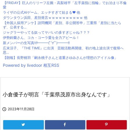
【FRIDAY】巨人のリリーフ左腕・高梨雄平「左手薬指に指輪」でお泊まり不倫
愛
ライザの公式AIゲーム、エッチすぎて始まる♥ 他
ダウンタウン浜田、差別発言ｗｗｗｗｗｗｗｗｗｗ 他
【外国人採用アンケ】諮問機関「差別、非公開答申」三重県「差別に当たら
ず、公表する...
ジャグラーやってる奴ってヤバいの多すぎじゃね？？？
伊勢鈴蘭さん、コカ・コーラ愛を全力アピール！
新メンバーの生写真ｷﾀ━━━(ﾟ∀ﾟ)━━━!!
広末涼子、『THE TIME』に出演 芸能活動再開後、初の地上波出演で復帰へ
思...
【朗報】長野桃羽「嗣永桃子さんと道重さゆみさんが理想のアイドル像」
Powered by livedoor 相互RSS
小倉優子が明言「千葉県茂原市出身なんです」

2023年11月28日