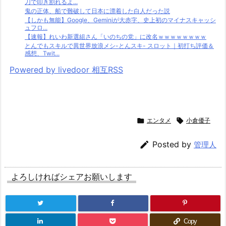
刀で叩き割れるよ...
鬼の正体、船で難破して日本に漂着した白人だった説
【しかも無能】Google、Geminiが大赤字、史上初のマイナスキャッシ
ュフロ...
【速報】れいわ新選組さん「いのちの党」に改名ｗｗｗｗｗｗｗｗ
とんでもスキルで異世界放浪メシ-とんスキ- スロット｜初打ち評価＆
感想、Twit...
Powered by livedoor 相互RSS

エンタメ

小倉優子

Posted by
管理人
よろしければシェアお願いします
Copy