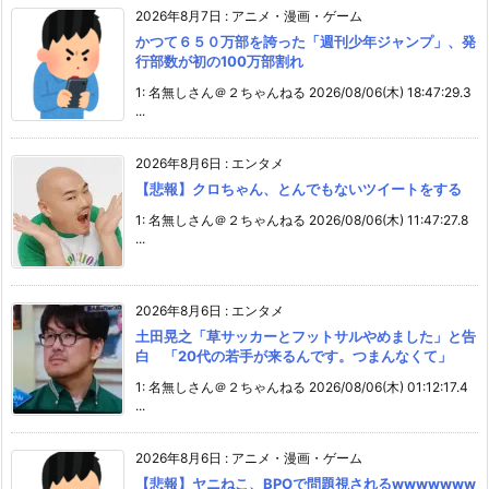
2026年8月7日
:
アニメ・漫画・ゲーム
かつて６５０万部を誇った「週刊少年ジャンプ」、発
行部数が初の100万部割れ
1: 名無しさん＠２ちゃんねる 2026/08/06(木) 18:47:29.3
...
2026年8月6日
:
エンタメ
【悲報】クロちゃん、とんでもないツイートをする
1: 名無しさん＠２ちゃんねる 2026/08/06(木) 11:47:27.8
...
2026年8月6日
:
エンタメ
土田晃之「草サッカーとフットサルやめました」と告
白 「20代の若手が来るんです。つまんなくて」
1: 名無しさん＠２ちゃんねる 2026/08/06(木) 01:12:17.4
...
2026年8月6日
:
アニメ・漫画・ゲーム
【悲報】ヤニねこ、BPOで問題視されるwwwwwww