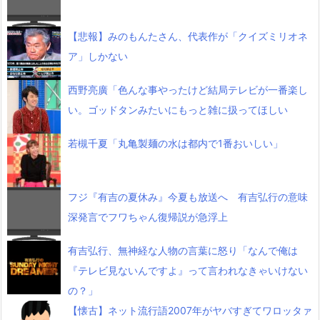
【悲報】みのもんたさん、代表作が「クイズミリオネ
ア」しかない
西野亮廣「色んな事やったけど結局テレビが一番楽し
い。ゴッドタンみたいにもっと雑に扱ってほしい
若槻千夏「丸亀製麺の水は都内で1番おいしい」
フジ『有吉の夏休み』今夏も放送へ 有吉弘行の意味
深発言でフワちゃん復帰説が急浮上
有吉弘行、無神経な人物の言葉に怒り「なんで俺は
『テレビ見ないんですよ』って言われなきゃいけない
の？」
【懐古】ネット流行語2007年がヤバすぎてワロッタァ