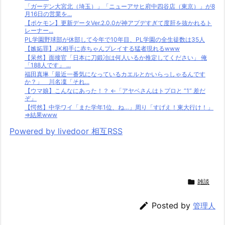
「ガーデン大宮北（埼玉）」「ニューアサヒ府中四谷店（東京）」が8
月16日の営業を...
【ポケモン】更新データVer.2.0.0が神アプデすぎて度肝を抜かれるト
レーナー...
PL学園野球部が休部して今年で10年目、PL学園の全生徒数は35人
【嫉妬罪】JK相手に赤ちゃんプレイする猛者現れるwww
【呆然】面接官「日本に刀鍛冶は何人いるか推定してください」 俺
「188人です」 ...
福田真琳「最近一番気になっているカエルとかいらっしゃるんです
か？」 川名凜「それ...
【ウマ娘】こんなにあった！？ ←「アヤベさんはトプロと “1” 差だ
ぞ」
【愕然】中学ワイ「また学年1位、ね…」周り「すげえ！東大行け！」
⇒結果www
Powered by livedoor 相互RSS

雑談

Posted by
管理人