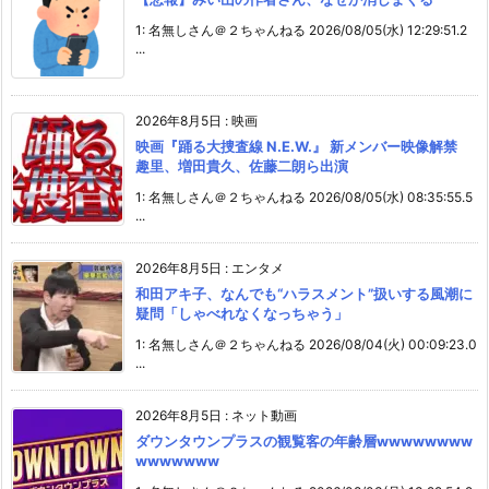
1: 名無しさん＠２ちゃんねる 2026/08/05(水) 12:29:51.2
...
2026年8月5日
:
映画
映画『踊る大捜査線 N.E.W.』 新メンバー映像解禁
趣里、増田貴久、佐藤二朗ら出演
1: 名無しさん＠２ちゃんねる 2026/08/05(水) 08:35:55.5
...
2026年8月5日
:
エンタメ
和田アキ子、なんでも“ハラスメント”扱いする風潮に
疑問「しゃべれなくなっちゃう」
1: 名無しさん＠２ちゃんねる 2026/08/04(火) 00:09:23.0
...
2026年8月5日
:
ネット動画
ダウンタウンプラスの観覧客の年齢層wwwwwwww
wwwwwww