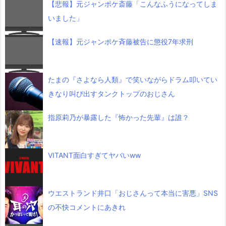
【悲報】元ジャンポケ斎藤「こんなふうになってしま
いました」
【速報】元ジャンポケ斉藤被告に懲役7年求刑
たまの『さよなら人類』で笑いながらドラム叩いてい
きなり叫び出すタンクトップのおじさん
指原莉乃が暴露した『怖かった先輩』は誰？
VITANT面白すぎてヤバいww
ウエストランド井口「おじさんって本当に害悪」SNS
の不快コメントにあきれ