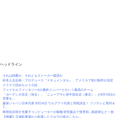
ヘッドライン
それは純愛か、それともストーカー疑惑か
松本人志企画・プロデュース『ドキュメンタル』、アメリカで初の制作が決定
スラスラ読めちゃう小説
ファイナルファンタジー4の最終メンバーとかいう最高のチーム
「ガーデン大宮北（埼玉）」「ニューアサヒ府中四谷店（東京）」が8月16日の
営業を...
森保ジャパン日本代表 9月24日 ウルグアイ代表と対戦決定！ フジテレビ系列＆
T...
商用化目指す光量子コンピューターが稼働 研究拠点で世界初…産総研など！他
【画像】立体駐車場から転落したクルマの姿がこちら…