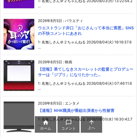
1: 名無しさん＠２ちゃんねる 2026/08/03(月) 13:22:54.2
...
2026年8月5日
:
バラエティ
ウエストランド井口「おじさんって本当に害悪」SNS
の不快コメントにあきれ
1: 名無しさん＠２ちゃんねる 2026/08/04(火) 16:16:37.6
...
2026年8月5日
:
映画
【悲報】果てしなきスカーレットの監督とプロデュー
サーは「ジブリ」になりたかった…
1: 名無しさん＠２ちゃんねる 2026/08/04(火) 07:46:11.6
...
2026年8月5日
:
エンタメ
【速報】NHK職員が番組出演者から性被害
1: 名無しさん＠２ちゃんねる 2026/08/05(水) 16:30:42.7



...
上へ
ホーム
コメント