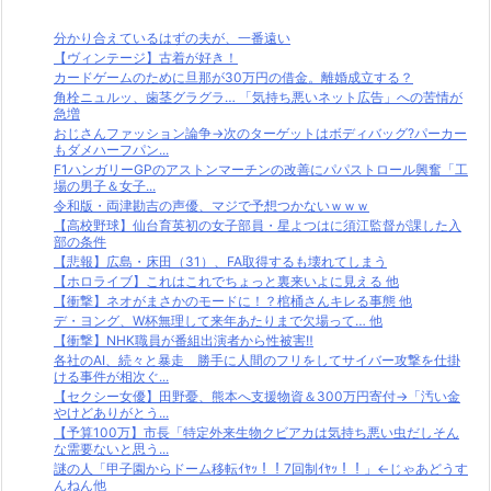
分かり合えているはずの夫が、一番遠い
【ヴィンテージ】古着が好き！
カードゲームのために旦那が30万円の借金。離婚成立する？
角栓ニュルッ、歯茎グラグラ… 「気持ち悪いネット広告」への苦情が
急増
おじさんファッション論争→次のターゲットはボディバッグ?パーカー
もダメハーフパン...
F1ハンガリーGPのアストンマーチンの改善にパパストロール興奮「工
場の男子＆女子...
令和版・両津勘吉の声優、マジで予想つかないｗｗｗ
【高校野球】仙台育英初の女子部員・星よつはに須江監督が課した入
部の条件
【悲報】広島・床田（31）、FA取得するも壊れてしまう
【ホロライブ】これはこれでちょっと裏来いよに見える 他
【衝撃】ネオがまさかのモードに！？棺桶さんキレる事態 他
デ・ヨング、W杯無理して来年あたりまで欠場って… 他
【衝撃】NHK職員が番組出演者から性被害‼
各社のAI、続々と暴走 勝手に人間のフリをしてサイバー攻撃を仕掛
ける事件が相次ぐ...
【セクシー女優】田野憂、熊本へ支援物資＆300万円寄付→「汚い金
やけどありがとう...
【予算100万】市長「特定外来生物クビアカは気持ち悪い虫だしそん
な需要ないと思う...
謎の人「甲子園からドーム移転ｲﾔｯ！！7回制ｲﾔｯ！！」←じゃあどうす
んねん他