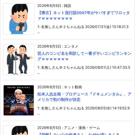
2026年8月6日
:
雑談
【懐古】ネット流行語2007年がヤバすぎてワロッタ
ァｗｗｗｗｗｗｗｗ
1: 名無しさん＠２ちゃんねる 2026/07/31(金) 15:18:21.3
...
2026年8月5日
:
エンタメ
芸人のコンビ名を和訳して一番ダサいコンビランキン
グｗｗｗｗｗｗｗ
1: 名無しさん＠２ちゃんねる 2026/08/01(土) 10:47:35.5
...
2026年8月5日
:
ネット動画
松本人志企画・プロデュース『ドキュメンタル』、ア
メリカで初の制作が決定
1: 名無しさん＠２ちゃんねる 2026/08/05(水) 14:19:52.9
...
2026年8月5日
:
アニメ・漫画・ゲーム
【悲報】みい山の作者さん、なぜか消しまくる