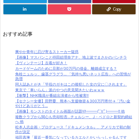
Copy
おすすめ記事
爽やか青年に忍び寄るストーカー疑惑
【画像】マスパンこと枡田絵理奈アナ、地上波でまさかのパンチラ
【ヴィンテージ】古着が好き！
カードゲームのために旦那が30万円の借金。離婚成立する？
角栓ニュルッ、歯茎グラグラ… 「気持ち悪いネット広告」への苦情が
急増
同人誌あとがき「竿役のガキはこの後犯した女の父に〇されます」
東京で「車いらん」派のやつの意見聞きたいわｗｗｗ
【衝撃】NHK職員が番組出演者から性被害‼
【セクシー女優】田野憂、熊本へ支援物資＆300万円寄付→「汚い金
やけどありがとう...
【画像】モンストのタイトル画面が話題ｷﾀ━━━(ﾟ∀ﾟ)━━━!! 他
複数クラブから関心も売却拒否…チェルシー、J・ペドロと新契約締結
へ 他
松本人志企画・プロデュース『ドキュメンタル』、アメリカで初の制
作が決定
福田真琳「最近一番気になっているカエルとかいらっしゃるんです