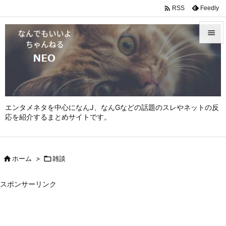

Feedly
RSS


メニュ

サイド

エンタメネタを中心になんJ、なんGなどの話題のスレやネットの反
前へ
応を紹介するまとめサイトです。

次へ


ホーム
>

雑談
検索
スポンサーリンク