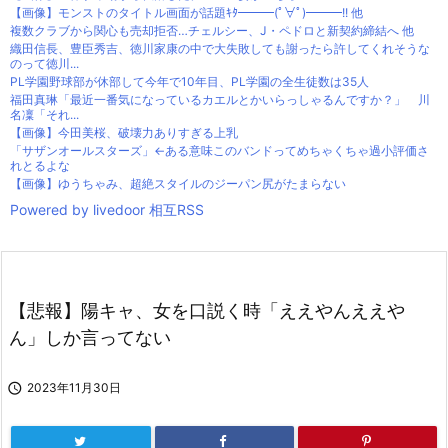
【画像】モンストのタイトル画面が話題ｷﾀ━━━(ﾟ∀ﾟ)━━━!! 他
複数クラブから関心も売却拒否…チェルシー、J・ペドロと新契約締結へ 他
織田信長、豊臣秀吉、徳川家康の中で大失敗しても謝ったら許してくれそうな
のって徳川...
PL学園野球部が休部して今年で10年目、PL学園の全生徒数は35人
福田真琳「最近一番気になっているカエルとかいらっしゃるんですか？」 川
名凜「それ...
【画像】今田美桜、破壊力ありすぎる上乳
「サザンオールスターズ」←ある意味このバンドってめちゃくちゃ過小評価さ
れとるよな
【画像】ゆうちゃみ、超絶スタイルのジーパン尻がたまらない
Powered by livedoor 相互RSS
【悲報】陽キャ、女を口説く時「ええやんええや
ん」しか言ってない

2023年11月30日