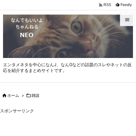

Feedly
RSS


メニュ

サイド

エンタメネタを中心になんJ、なんGなどの話題のスレやネットの反
前へ
応を紹介するまとめサイトです。

次へ


ホーム
>

雑談
検索
スポンサーリンク