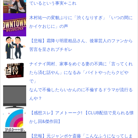
ているという事実←これ
木村祐一の変貌ぶりに「渋くなりすぎ」「いつの間に
かイケおじに」の声
【悲報】霜降り明星粗品さん、後輩芸人のファンから
苦言を呈されブチギレ
ナイナイ岡村、家事をめぐる妻の不満に「言ってくれ
たら済む話やん」になるみ「バイトやったらクビや
で」
なんで不倫したらいかんのに不倫するドラマが流行る
んや？
【感想スレ】アメトーーク! 【CLUB配信で見られる懐
かし回&傑作回】
【悲報】元ジャンポケ斎藤「こんなふうになってしま