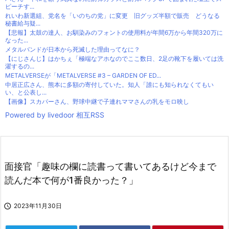
ピーチす...
れいわ新選組、党名を「いのちの党」に変更 旧グッズ半額で販売 どうなる
秘書給与疑...
【悲報】太鼓の達人、お馴染みのフォントの使用料が年間6万から年間320万に
なった...
メタルバンドが日本から死滅した理由ってなに？
【にじさんじ】はかちぇ「極端なアホなのでここ数日、2足の靴下を履いては洗
濯するの...
METALVERSEが「METALVERSE #3 – GARDEN OF ED...
中居正広さん、熊本に多額の寄付していた。知人「誰にも知られなくてもい
い、と公表し...
【画像】スカパーさん、野球中継で子連れママさんの乳をモロ映し
Powered by livedoor 相互RSS
面接官「趣味の欄に読書って書いてあるけど今まで
読んだ本で何が1番良かった？」

2023年11月30日