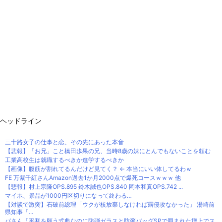
ヘッドライン
三十路女子の仕事と恋、その先にあった本音
【悲報】「お兄」こと橋田歩果の兄、当時8歳の妹にとんでもないことを頼む
工業高校生は就職するべきか進学するべきか
【画像】腹筋が割れてるんだけど見てく？ ← 本当にいい体してるわｗ
FE 万紫千紅さんAmazon過去1か月2000点で爆死コースｗｗｗ 他
【悲報】村上宗隆OPS.895 鈴木誠也OPS.840 岡本和真OPS.742 ...
マイホ、景品が1000円区切りになって終わる…
【対談で激突】石破前総理「ウクが核放棄しなければ露侵攻なかった」 湯崎前
県知事「...
パさん「平和を願う式典なのに防弾ガラスと防弾バッグSPで囲まれた壇上でス