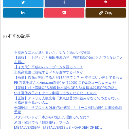
Copy
おすすめ記事
不器用な二人が辿り着いた、切なく温かい恋物語
【悲報】「お兄」こと橋田歩果の兄、当時8歳の妹にとんでもないこと
を頼む
【イカ天】平成のバンドブームを語ろう！！
工業高校生は就職するべきか進学するべきか
【画像】腹筋が割れてるんだけど見てく？ ← 本当にいい体してるわｗ
FE 万紫千紅さんAmazon過去1か月2000点で爆○コースｗｗｗ 他
【悲報】村上宗隆OPS.895 鈴木誠也OPS.840 岡本和真OPS.742 ...
いま夏休み子どもアニメ劇場ってやらなくなったの？
【正論】アメリカ人観光客「東京は昔の街並みがなくてつまらない。
和風建築を見たいの...
光GENJI、サブスク＆DL配信が解禁！リリース当時の日付に順次配信
予定
メタルバンドが日本から○滅した理由ってなに？
米国・欧州でも「韓国旅行」ブーム
METALVERSEが「METALVERSE #3 – GARDEN OF ED...