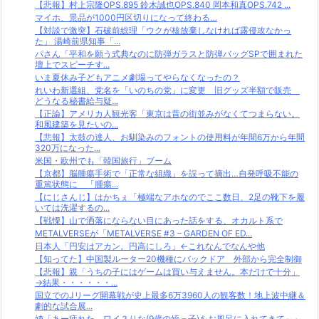
【悲報】村上宗隆OPS.895 鈴木誠也OPS.840 岡本和真OPS.742 ...
マイホ、景品が1000円区切りになって終わる…
【対談で激突】石破前総理「ウクが核放棄しなければ露侵攻なかっ
た」 湯崎前県知事「...
パさん「平和を願う式典なのに防弾ガラスと防弾バッグSPで囲まれた
壇上でスピーチす...
いま夏休み子どもアニメ劇場ってやらなくなったの？
れいわ新選組、党名を「いのちの党」に変更 旧グッズ半額で販売
どうなる秘書給与疑...
【正論】アメリカ人観光客「東京は昔の街並みがなくてつまらない。
和風建築を見たいの...
【悲報】太鼓の達人、お馴染みのフォントの使用料が年間6万から年間
320万になった...
米国・欧州でも「韓国旅行」ブーム
【京都】脳腫瘍手術で「正常な組織」を誤って摘出…自発呼吸不能の
重篤状態に 「腫瘍...
【にじさんじ】はかちぇ「極端なアホなのでここ数日、2足の靴下を履
いては洗濯するの...
【戦慄】山で洒落にならない目にあった話をする、オカルト系で
METALVERSEが「METALVERSE #3 – GARDEN OF ED...
日本人「円安はアカン。円高にしろ」←これなんでなんや他
【知ってた】中国製ルーター20機種にバックドア 外部から完全制御
【悲報】親「うちの子にはゲームは買い与えません。本だけで十分」
→結果・・・・・・...
国立でのJリーグ開幕戦が史上最多6万3960人の観客数！地上波中継＆
劇的な試合展...
姉「あー疲れた。ワイ？りな(9歳の姪っ子)をお風呂に入れてきて～～