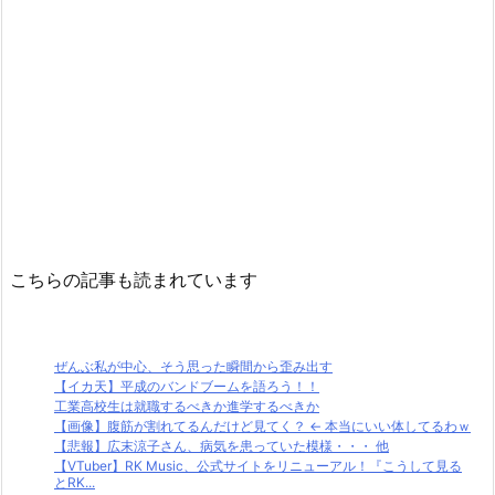
こちらの記事も読まれています
ぜんぶ私が中心、そう思った瞬間から歪み出す
【イカ天】平成のバンドブームを語ろう！！
工業高校生は就職するべきか進学するべきか
【画像】腹筋が割れてるんだけど見てく？ ← 本当にいい体してるわｗ
【悲報】広末涼子さん、病気を患っていた模様・・・ 他
【VTuber】RK Music、公式サイトをリニューアル！『こうして見る
とRK...