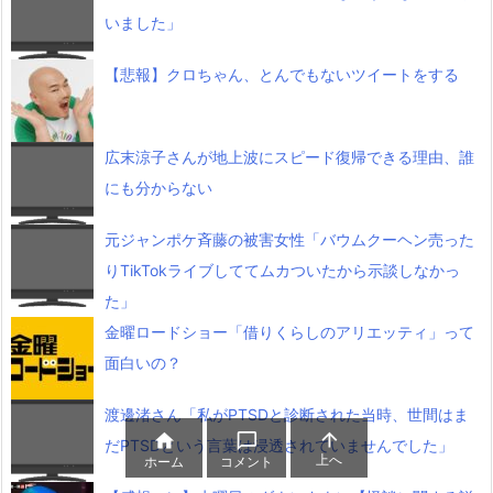
いました」
【悲報】クロちゃん、とんでもないツイートをする
広末涼子さんが地上波にスピード復帰できる理由、誰
にも分からない
元ジャンポケ斉藤の被害女性「バウムクーヘン売った
りTikTokライブしててムカついたから示談しなかっ
た」
金曜ロードショー「借りくらしのアリエッティ」って
面白いの？
渡邊渚さん「私がPTSDと診断された当時、世間はま



だPTSDという言葉は浸透されていませんでした」
上へ
ホーム
コメント