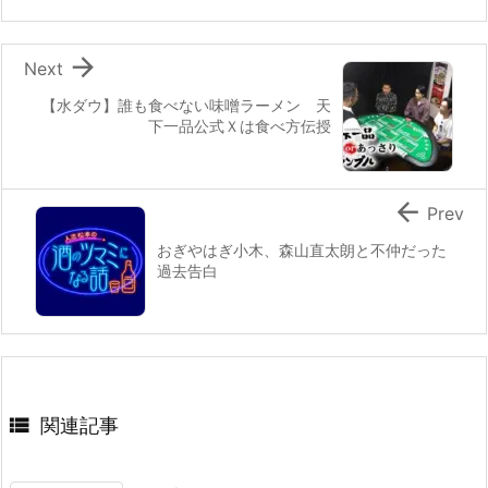

Next
【水ダウ】誰も食べない味噌ラーメン 天
下一品公式Ｘは食べ方伝授

Prev
おぎやはぎ小木、森山直太朗と不仲だった
過去告白

関連記事