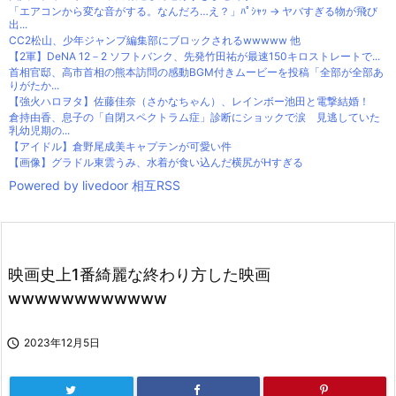
「エアコンから変な音がする。なんだろ…え？」ﾊﾟｼｬｯ → ヤバすぎる物が飛び
出...
CC2松山、少年ジャンプ編集部にブロックされるwwwww 他
【2軍】DeNA 12－2 ソフトバンク、先発竹田祐が最速150キロストレートで...
首相官邸、高市首相の熊本訪問の感動BGM付きムービーを投稿「全部が全部あ
りがたか...
【強火ハロヲタ】佐藤佳奈（さかなちゃん）、レインボー池田と電撃結婚！
倉持由香、息子の「自閉スペクトラム症」診断にショックで涙 見逃していた
乳幼児期の...
【アイドル】倉野尾成美キャプテンが可愛い件
【画像】グラドル東雲うみ、水着が食い込んだ横尻がHすぎる
Powered by livedoor 相互RSS
映画史上1番綺麗な終わり方した映画
wwwwwwwwwwww

2023年12月5日