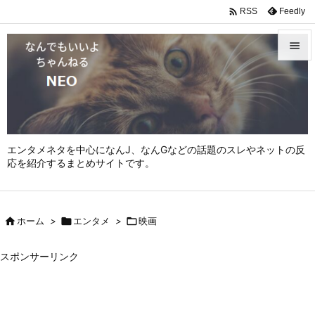

Feedly
RSS


メニュ

サイド

エンタメネタを中心になんJ、なんGなどの話題のスレやネットの反
前へ
応を紹介するまとめサイトです。

次へ


ホーム
>

エンタメ
>

映画
検索
スポンサーリンク