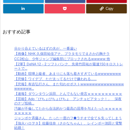
Copy
おすすめ記事
分かり合えているはずの夫が、一番遠い
【画像】NHK 久保田祐佳アナ、ブラタモリでまさかの胸チラ
CC2松山、少年ジャンプ編集部にブロックされるwwwww 他
【2軍】DeNA 12－2 ソフトバンク、先発竹田祐が最速150キロストレ
ートで...
【動画】喧嘩上級者、あまりにも落ち着きすぎているwwwwwwww
【悲惨】ワイデブ、ただ太ってるだけで嫌われる……
【悲報】有吉弘行さん、また匂わせポストwwwwwwwwwwwwwww
wwwwww...
【速報】ダウンタウン浜田、とんでもない発言ｗｗｗｗｗｗｗｗｗｗ
【芸能】Ado「びちょびちょびちょ アンチョビアタック！」 深夜
のナゾ投稿...
汚嫁が不倫してたから合法的かつ最高の屈辱を与えたったｗｗｗｗｗ
ｗｗｗｗｗ
ジャンポケ斉藤さん、たった一度のフ●ラチオで全てを失ってしまう
【強火ハロヲタ】佐藤佳奈（さかなちゃん）、レインボー池田と電撃
結婚！