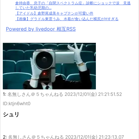
倉持由香、息子の「自閉スペクトラム症」診断にショックで涙 見逃
していた乳幼児期の...
【アイドル】倉野尾成美キャプテンが可愛い件
【画像】グラドル東雲うみ、水着が食い込んだ横尻がHすぎる
Powered by livedoor 相互RSS
1:
名無しさん＠５ちゃんねる
2023/12/01(金) 21:21:51.52
ID:ktjn6wht0
シュリ
2:
名無しさん＠５ちゃんねる
2023/12/01(金) 21:23:13.07