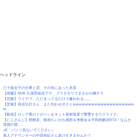
ヘッドライン
三十路女子の仕事と恋、その先にあった本音
【画像】NHK 久保田祐佳アナ、ブラタモリでまさかの胸チラ
【悲惨】ワイデブ、ただ太ってるだけで嫌われる……
【悲報】有吉弘行さん、また匂わせポストwwwwwwwwwwwwwwwwwwww
w...
【動画】ロシア軍のドローンをネット発射装置で撃墜するウクライナ。
【にじさんじ】梢桃音、映画ちいかわ感想＆考察会＆平和的解決RTA！なんか
道徳の授...
JK「パンツ見ないでください」
美人アナウンサーの中田有紀さん老けすぎませんか？