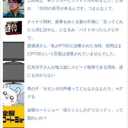
土田晃之「草サッカーとフットサルやめました」と告
白 「20代の若手が来るんです。つまんなくて」
ナイナイ岡村、家事をめぐる妻の不満に「言ってくれ
たら済む話やん」になるみ「バイトやったらクビや
で」
渡邊渚さん「私がPTSDと診断された当時、世間はま
だPTSDという言葉は浸透されていませんでした」
広末涼子さんが地上波にスピード復帰できる理由、誰
にも分からない
男の子「モモンガの声優ってどんな人なんだろ」→グ
グる
金曜ロードショー「借りくらしのアリエッティ」って
面白いの？