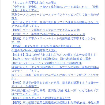
『トリコ』が天下取れなかった理由
「免許必須・要資格」と書いて薬剤師のパートを募集したら、「資格
はありません！でも...
家系ラーメンにチャーシューとキャベツをトッピングして食べるのが
好き
【にじさんじ】五木、長尾に表計算ソフトの便利さを理解らせる『エ
クセルに感動してる...
【衝撃】ヴェイン運極のラスゲがヤバすぎるｗｗｗ 他
【悲報】ワイ、半導体で破産寸前ｗｗｗｗｗｗｗｗｗｗ 他
【動画】ロシア軍のドローンをネット発射装置で撃墜するウクライ
ナ。他
【動画】J.Kダンス部、なぜか部員の８割が巨.乳！！！
今週の咲-Saki-、役満炸裂で大荒れ
【始まる】轟はじめが『あつまれどうぶつの森』でホテル経営！？
【53年ぶりの一歩前進】四国新幹線 国の調査対象路線に選定
2026スーパーフォーミュラ第8戦「SUGO」決勝結果他
論争になった「ディスク販売終了」、カプコンの回答と衝撃の詳細が
コチラ・・・「え？...
銀シャリ・橋本「映画館でなんでみんなポップコーン食べたいんです
か」
【速報】習近平が愛国心を煽った結果、日本兵を撃退する「抗日テー
マパーク」が各地で...
家の前の花火が一斉に暴発、玄関先に駆け込む一家「なんであのドア
鍵かけてんだ」【海...
【誰？】日本をダメにした総理大臣と言えば？
【衝撃】京大病院で正常な脳組織を誤摘出された50代女性、手足も動