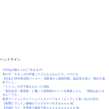
ヘッドライン
1420gの娘がくれた“生きる力”。
男の子「モモンガの声優ってどんな人なんだろ」→ググる
【社会】NHK受信料パトカー・消防車から徴収問題、猛反発を受け「検討を進
めていく...
『トリコ』が天下取れなかった理由
「免許必須・要資格」と書いて薬剤師のパートを募集したら、「資格はありま
せん！でも...
家系ラーメンにチャーシューとキャベツをトッピングして食べるのが好き
【衝撃】ヴェイン運極のラスゲがヤバすぎるｗｗｗ 他
【悲報】ワイ、半導体で破産寸前ｗｗｗｗｗｗｗｗｗｗ 他