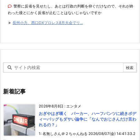
警察に反省を見せたし、あとは行政の判断を仰ぐだけなので、それが終
わった後とにかく反省が止むことはないじゃないですか
長州小力、西口DXプロレス8月大会でリ...
新着記事
2026年8月8日
:
エンタメ
おぎやはぎ嘆く パーカー、ハーフパンツに続きボデ
ィーバッグもダサい論争に「なんでおじさんだけ言わ
れるの？」
1: 名無しさん＠２ちゃんねる 2026/08/07(金) 14:41:33.2
...