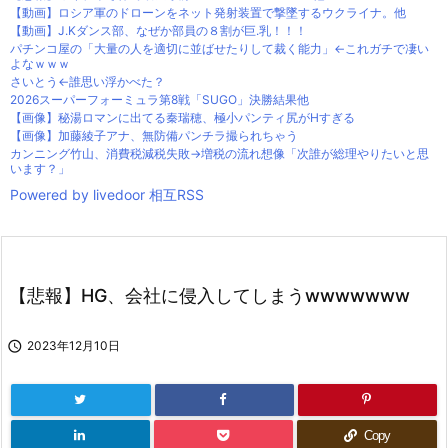
【動画】ロシア軍のドローンをネット発射装置で撃墜するウクライナ。他
【動画】J.Kダンス部、なぜか部員の８割が巨.乳！！！
パチンコ屋の「大量の人を適切に並ばせたりして裁く能力」←これガチで凄い
よなｗｗｗ
さいとう←誰思い浮かべた？
2026スーパーフォーミュラ第8戦「SUGO」決勝結果他
【画像】秘湯ロマンに出てる秦瑞穂、極小パンティ尻がHすぎる
【画像】加藤綾子アナ、無防備パンチラ撮られちゃう
カンニング竹山、消費税減税失敗→増税の流れ想像「次誰が総理やりたいと思
います？」
Powered by livedoor 相互RSS
【悲報】HG、会社に侵入してしまうwwwwwww

2023年12月10日
Copy