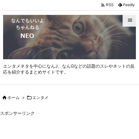

Feedly
RSS


メニュ

サイド

エンタメネタを中心になんJ、なんGなどの話題のスレやネットの反
前へ
応を紹介するまとめサイトです。

次へ


ホーム
>

エンタメ
検索
スポンサーリンク