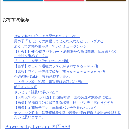
おすすめ記事
ぜんぶ私が中心、そう思われたくないのに
男の子「モモンガの声優ってどんな人なんだろ」→ググる
若くして才能を開花させていたミュージシャン
【社会】NHK受信料パトカー・消防車から徴収問題、猛反発を受け
「検討を進めていく...
『トリコ』が天下取れなかった理由
【衝撃】ヴェイン運極のラスゲがヤバすぎるｗｗｗ 他
【悲報】ワイ、半導体で破産寸前ｗｗｗｗｗｗｗｗｗｗ 他
今週の咲-Saki-、役満炸裂で大荒れ
「トランプ級」戦艦、建造費は総額43兆円か
明日初VIO脱毛
さいとう←誰思い浮かべた？
【53年ぶりの一歩前進】四国新幹線 国の調査対象路線に選定
【画像】秘湯ロマンに出てる秦瑞穂、極小パンティ尻がHすぎる
【画像】加藤綾子アナ、無防備パンチラ撮られちゃう
カンニング竹山、消費税減税失敗→増税の流れ想像「次誰が総理やり
たいと思います？」
Powered by livedoor 相互RSS