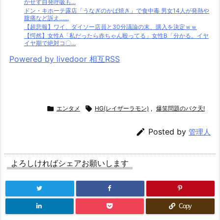
かせず自発呼吸も...
ドン・キホーテ露店「うなぎのかば焼き」で食中毒 男女14人が発熱や
腹痛など訴え…...
【超悲報】ワイ、ダイソー店員と30分議論の末、購入を決定ｗｗ
【愕然】女性A「私だったら赤ちゃん殴ってる」女性B「分かる。イヤ
イヤ期で絶対コ〇...
Powered by livedoor 相互RSS

エンタメ

HG(レイザーラモン)
,
爆笑問題のバク天!

Posted by
管理人
よろしければシェアお願いします
Copy