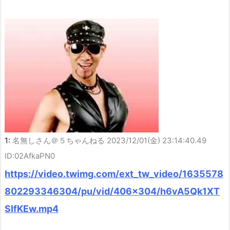
1:
名無しさん＠５ちゃんねる
2023/12/01(金) 23:14:40.49
ID:02AfkaPN0
https://video.twimg.com/ext_tw_video/1635578
802293346304/pu/vid/406×304/h6vA5Qk1XT
SIfKEw.mp4