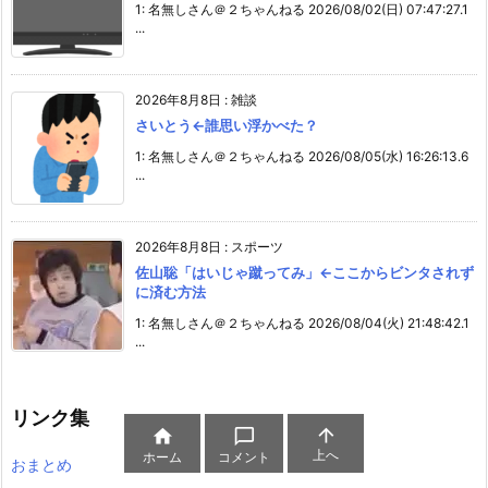
1: 名無しさん＠２ちゃんねる 2026/08/02(日) 07:47:27.1
...
2026年8月8日
:
雑談
さいとう←誰思い浮かべた？
1: 名無しさん＠２ちゃんねる 2026/08/05(水) 16:26:13.6
...
2026年8月8日
:
スポーツ
佐山聡「はいじゃ蹴ってみ」←ここからビンタされず
に済む方法
1: 名無しさん＠２ちゃんねる 2026/08/04(火) 21:48:42.1
...
リンク集



上へ
ホーム
コメント
おまとめ