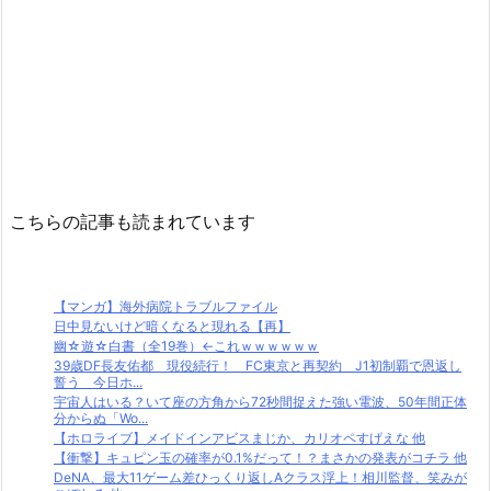
こちらの記事も読まれています
【マンガ】海外病院トラブルファイル
日中見ないけど暗くなると現れる【再】
幽☆遊☆白書（全19巻）←これｗｗｗｗｗｗ
39歳DF長友佑都 現役続行！ FC東京と再契約 J1初制覇で恩返し
誓う 今日ホ...
宇宙人はいる？いて座の方角から72秒間捉えた強い電波、50年間正体
分からぬ「Wo...
【ホロライブ】メイドインアビスまじか、カリオペすげえな 他
【衝撃】キュピン玉の確率が0.1%だって！？まさかの発表がコチラ 他
DeNA、最大11ゲーム差ひっくり返しAクラス浮上！相川監督、笑みが