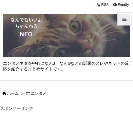

Feedly
RSS


メニュ

サイド

エンタメネタを中心になんJ、なんGなどの話題のスレやネットの反
前へ
応を紹介するまとめサイトです。

次へ


ホーム
>

エンタメ
検索
スポンサーリンク