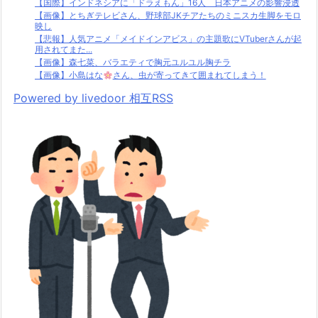
【国際】インドネシアに「ドラえもん」16人 日本アニメの影響浸透
【画像】とちぎテレビさん、野球部JKチアたちのミニスカ生脚をモロ
映し
【悲報】人気アニメ「メイドインアビス」の主題歌にVTuberさんが起
用されてまた...
【画像】森七菜、バラエティで胸元ユルユル胸チラ
【画像】小島はな
さん、虫が寄ってきて囲まれてしまう！
Powered by livedoor 相互RSS