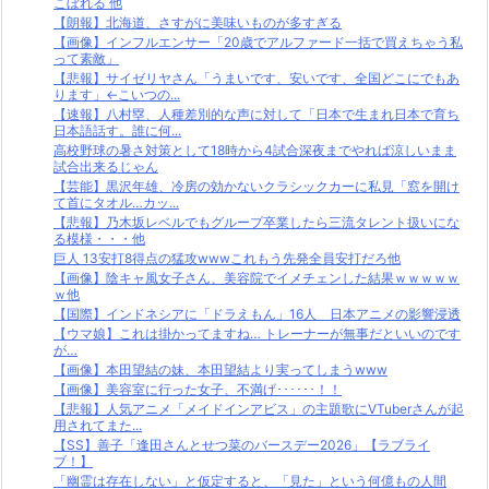
こぼれる 他
【朗報】北海道、さすがに美味いものが多すぎる
【画像】インフルエンサー「20歳でアルファード一括で買えちゃう私
って素敵」
【悲報】サイゼリヤさん「うまいです、安いです、全国どこにでもあ
ります」←こいつの...
【速報】八村塁、人種差別的な声に対して「日本で生まれ日本で育ち
日本語話す。誰に何...
高校野球の暑さ対策として18時から4試合深夜までやれば涼しいまま
試合出来るじゃん
【芸能】黒沢年雄、冷房の効かないクラシックカーに私見「窓を開け
て首にタオル…カッ...
【悲報】乃木坂レベルでもグループ卒業したら三流タレント扱いにな
る模様・・・他
巨人 13安打8得点の猛攻wwwこれもう先発全員安打だろ他
【画像】陰キャ風女子さん、美容院でイメチェンした結果ｗｗｗｗｗ
ｗ他
【国際】インドネシアに「ドラえもん」16人 日本アニメの影響浸透
【ウマ娘】これは掛かってますね… トレーナーが無事だといいのです
が…
【画像】本田望結の妹、本田望結より実ってしまうwww
【画像】美容室に行った女子、不満げ･･････！！
【悲報】人気アニメ「メイドインアビス」の主題歌にVTuberさんが起
用されてまた...
【SS】善子「逢田さんとせつ菜のバースデー2026」【ラブライ
ブ！】
「幽霊は存在しない」と仮定すると、「見た」という何億もの人間