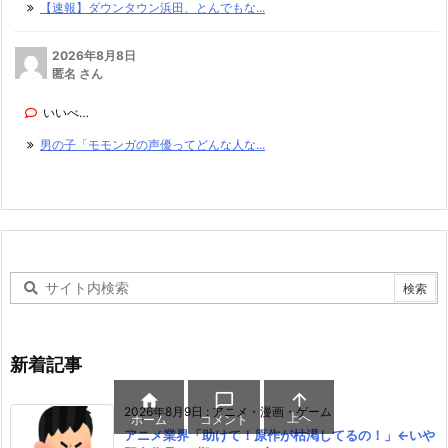
【速報】ダウンタウン浜田、とんでもな...
2026年8月8日
匿名 さん
いいべ…
男の子「モモンガの声優ってどんな人な...
新着記事



2026年8月9日
:
アニメ・漫画・ゲーム
上へ
ホーム
コメント
アニメ業界「助けて！原作が枯渇してるの！」←いや