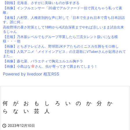
【朗報】北海道、さすがに美味いものが多すぎる
【画像】インフルエンサー「20歳でアルファード一括で買えちゃう私って素
敵」
【速報】八村塁、人種差別的な声に対して「日本で生まれ日本で育ち日本語話
す。誰に何...
高校野球の暑さ対策として18時から4試合深夜までやれば涼しいまま試合出来
るじゃん
【悲報】乃木坂レベルでもグループ卒業したら三流タレント扱いになる模
様・・・他
【画像】とちぎテレビさん、野球部JKチアたちのミニスカ生脚をモロ映し
【悲報】人気アニメ「メイドインアビス」の主題歌にVTuberさんが起用されて
また...
【画像】森七菜、バラエティで胸元ユルユル胸チラ
【画像】小島はな
さん、虫が寄ってきて囲まれてしまう！
Powered by livedoor 相互RSS
何 が お も し ろ い の か 分 か
ら な い 芸 人

2023年12月10日