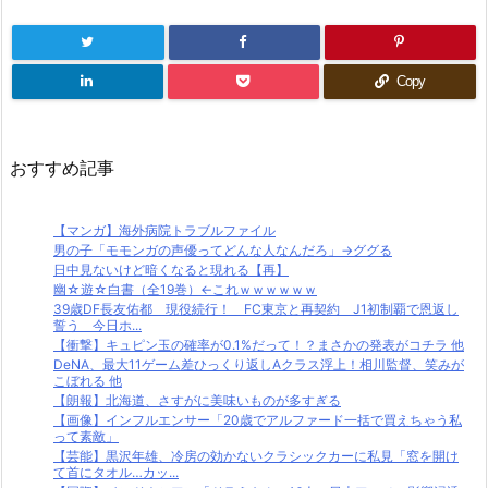
Copy
おすすめ記事
【マンガ】海外病院トラブルファイル
男の子「モモンガの声優ってどんな人なんだろ」→ググる
日中見ないけど暗くなると現れる【再】
幽☆遊☆白書（全19巻）←これｗｗｗｗｗｗ
39歳DF長友佑都 現役続行！ FC東京と再契約 J1初制覇で恩返し
誓う 今日ホ...
【衝撃】キュピン玉の確率が0.1%だって！？まさかの発表がコチラ 他
DeNA、最大11ゲーム差ひっくり返しAクラス浮上！相川監督、笑みが
こぼれる 他
【朗報】北海道、さすがに美味いものが多すぎる
【画像】インフルエンサー「20歳でアルファード一括で買えちゃう私
って素敵」
【芸能】黒沢年雄、冷房の効かないクラシックカーに私見「窓を開け
て首にタオル…カッ...