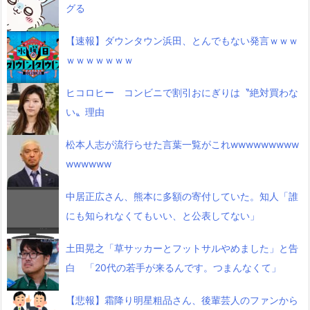
グる
【速報】ダウンタウン浜田、とんでもない発言ｗｗｗ
ｗｗｗｗｗｗｗ
ヒコロヒー コンビニで割引おにぎりは〝絶対買わな
い〟理由
松本人志が流行らせた言葉一覧がこれwwwwwwwww
wwwwww
中居正広さん、熊本に多額の寄付していた。知人「誰
にも知られなくてもいい、と公表してない」
土田晃之「草サッカーとフットサルやめました」と告
白 「20代の若手が来るんです。つまんなくて」
【悲報】霜降り明星粗品さん、後輩芸人のファンから