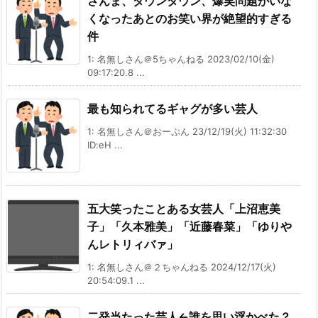
さんま、ダウンタウン、爆笑問題がいな
くなったあとのお笑い界が絶望的すぎる
件
1: 名無しさん＠5ちゃんねる 2023/02/10(金)
09:17:20.8 ...
最も知られてるギャグが多い芸人
1: 名無しさん＠おーぷん 23/12/19(火) 11:32:30
ID:eH ...
五大笑ったことある女芸人「上沼恵美
子」「久本雅美」「近藤春菜」「ゆりや
んレトリィバァ」
1: 名無しさん＠２ちゃんねる 2024/12/17(火)
20:54:09.1 ...
二発当たった芸人←誰を思い浮かべた？