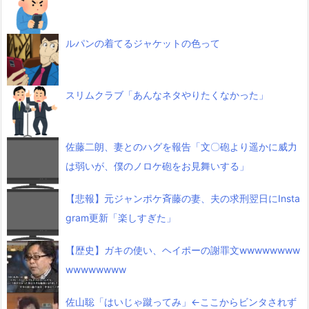
ルパンの着てるジャケットの色って
スリムクラブ「あんなネタやりたくなかった」
佐藤二朗、妻とのハグを報告「文〇砲より遥かに威力
は弱いが、僕のノロケ砲をお見舞いする」
【悲報】元ジャンポケ斉藤の妻、夫の求刑翌日にInsta
gram更新「楽しすぎた」
【歴史】ガキの使い、ヘイポーの謝罪文wwwwwwww
wwwwwwww
佐山聡「はいじゃ蹴ってみ」←ここからビンタされず