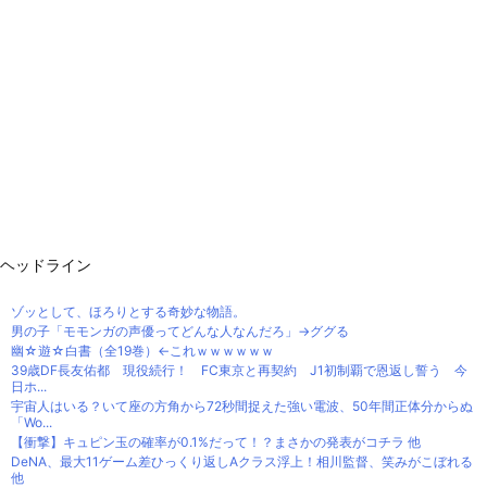
ヘッドライン
ゾッとして、ほろりとする奇妙な物語。
男の子「モモンガの声優ってどんな人なんだろ」→ググる
幽☆遊☆白書（全19巻）←これｗｗｗｗｗｗ
39歳DF長友佑都 現役続行！ FC東京と再契約 J1初制覇で恩返し誓う 今
日ホ...
宇宙人はいる？いて座の方角から72秒間捉えた強い電波、50年間正体分からぬ
「Wo...
【衝撃】キュピン玉の確率が0.1%だって！？まさかの発表がコチラ 他
DeNA、最大11ゲーム差ひっくり返しAクラス浮上！相川監督、笑みがこぼれる
他