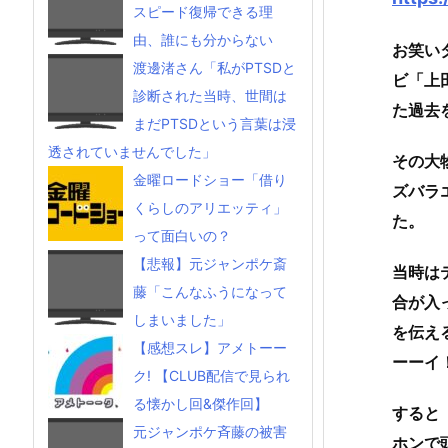
スピード復帰できる理
由、誰にも分からない
お笑い
渡邊渚さん「私がPTSDと
ビ「上
診断された当時、世間は
た過去
まだPTSDという言葉は浸
透されていませんでした」
その大
金曜ロードショー「借り
ズバラ
くらしのアリエッティ」
た。
って面白いの？
【悲報】元ジャンポケ斎
当時は
藤「こんなふうになって
合が入
しまいました」
を伝え
【感想スレ】アメトーー
ーーイ
ク! 【CLUB配信で見られ
る懐かし回&傑作回】
すると
元ジャンポケ斉藤の被害
ホンで