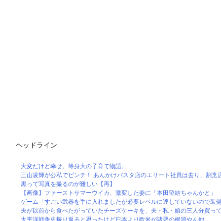
ヘッドライン
大変だけど幸せ。等身大の子育て物語。
三山凌輝が公私でピンチ！ あんかけパスタ店のエリート社員は去り、割烹
黒って写真を撮るのが難しい【再】
【画像】ファーストサマーウイカ、激変した姿に「本田望結ちゃんかと」
ゲーム「すごい武器を手に入れましたが必要レベルに達していないので装備で
夫が以前から食べたがっていたチーズケーキを、夫・私・娘の三人分買ってきた
太平洋戦争史振り返ると思ったけど日本より欧米が諸悪の根源やん他