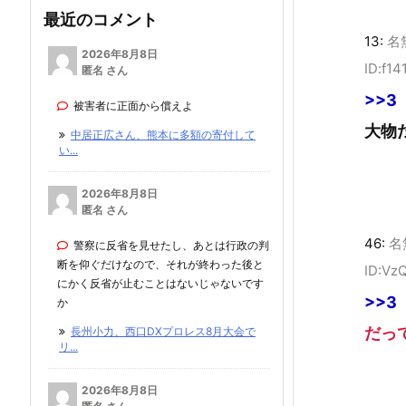
最近のコメント
13:
名
2026年8月8日
ID:f1
匿名 さん
>>3
被害者に正面から償えよ
大物
中居正広さん、熊本に多額の寄付して
い...
2026年8月8日
匿名 さん
46:
名
警察に反省を見せたし、あとは行政の判
断を仰ぐだけなので、それが終わった後と
ID:Vz
にかく反省が止むことはないじゃないです
>>3
か
だっ
長州小力、西口DXプロレス8月大会で
リ...
2026年8月8日