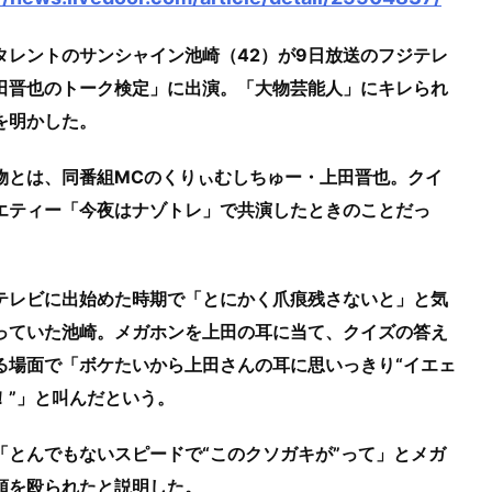
タレントのサンシャイン池崎（42）が9日放送のフジテレ
田晋也のトーク検定」に出演。「大物芸能人」にキレられ
を明かした。
物とは、同番組MCのくりぃむしちゅー・上田晋也。クイ
エティー「今夜はナゾトレ」で共演したときのことだっ
テレビに出始めた時期で「とにかく爪痕残さないと」と気
っていた池崎。メガホンを上田の耳に当て、クイズの答え
る場面で「ボケたいから上田さんの耳に思いっきり“イエェ
！”」と叫んだという。
「とんでもないスピードで“このクソガキが”って」とメガ
頭を殴られたと説明した。