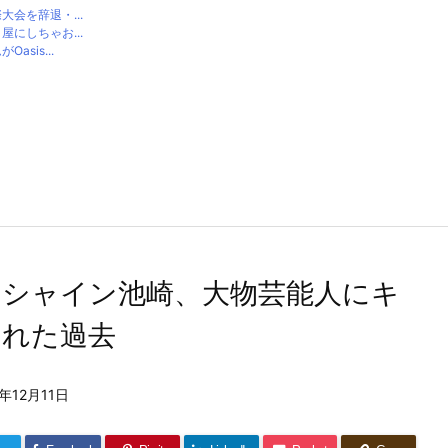
会を辞退・...
にしちゃお...
sis...
ンシャイン池崎、大物芸能人にキ
られた過去
3年12月11日