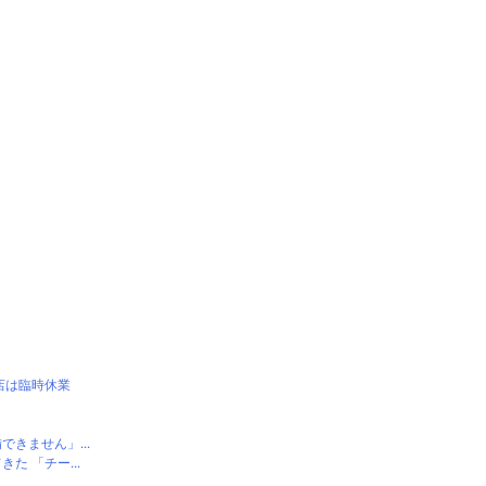
店は臨時休業
きません」...
 「チー...