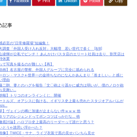
er
Facebook
Pin it
LinkedIn
Pocket
Copy
め記事
感必至の“日常修羅場”短編集！
大調査「外国人受け入れ反対」大幅増 若い世代で多く [8/8]
山凌輝が公私でピンチ！ あんかけパスタ店のエリート社員は去り、割烹店は
時休業
って写真を撮るのが難しい【再】
動画】名古屋の警察、外国人グループに完全に舐められる
ーロン・マスク←世界一の金持ちなのになんかあんまり「羨ましい」と感じ
い理由
藤二朗、妻とのハグを報告「文〇砲より遥かに威力は弱いが、僕のノロケ砲
お見舞い...
朗報】トリコのオンラインくじ、開催
ートルズ、オアシスに負ける。イギリス史上最も売れたスタジオアルバムが
is...
草】ヴェインの稀に加速が止まらない件ｗｗｗ 他
タリアのレジェンドってポンコツばっかだな… 他
徹底討論】ハロプロ史上最高のリーダーって誰だと思う？
いとう←誰思い浮かべた？
画像】TWICE・サナ、ライブ衣装で黒の見せパンちら見せ