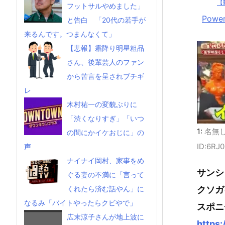
【
フットサルやめました」
Power
と告白 「20代の若手が
来るんです。つまんなくて」
【悲報】霜降り明星粗品
さん、後輩芸人のファン
から苦言を呈されブチギ
レ
木村祐一の変貌ぶりに
「渋くなりすぎ」「いつ
1:
名無
の間にかイケおじに」の
ID:6RJ
声
ナイナイ岡村、家事をめ
サンシ
ぐる妻の不満に「言って
クソガ
くれたら済む話やん」に
なるみ「バイトやったらクビやで」
スポニ
広末涼子さんが地上波に
https: