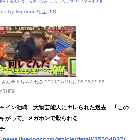
動画】美人社長・藤渡小百合、ハンパないプリケツがHすぎる
ed by livedoor 相互RSS
しさん＠２ちゃんねる
2023/12/11(月) 05:36:09.86
0nSHF9
ャイン池崎 大物芸能人にキレられた過去 「この
キがって」メガホンで殴られる
チ
//news.livedoor.com/article/detail/25504837/