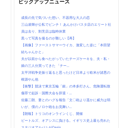
ピックアップニュース
成長の先で気づいた想い、不器用な大人の恋
三山凌輝が公私でピンチ！ あんかけパスタ店のエリート社
員は去り、割烹店は臨時休業
黒って写真を撮るのが難しい【再】
【画像】ファーストサマーウイカ、激変した姿に「本田望
結ちゃんかと」
夫が以前から食べたがっていたチーズケーキを、夫・私・
娘の三人分買ってきた 「チー...
太平洋戦争史振り返ると思ったけど日本より欧米が諸悪の
根源やん他
【衝撃】競泳で東京五輪「銀」の本多灯さん、危険運転致
傷罪で起訴・国際大会を辞退・...
佐藤二朗、妻とのハグを報告「文〇砲より遥かに威力は弱
いが、僕のノロケ砲をお見舞い...
【朗報】トリコのオンラインくじ、開催
ビートルズ、オアシスに負ける。イギリス史上最も売れた
スタジオアルバムがOasis...