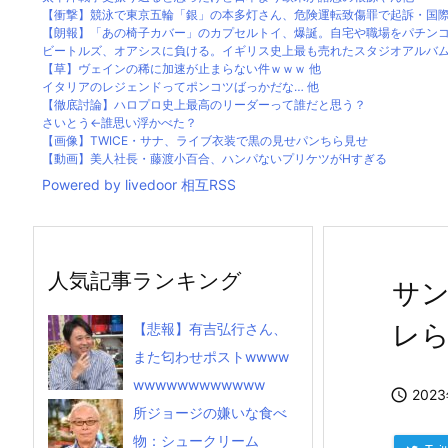
【衝撃】競泳で東京五輪「銀」の本多灯さん、危険運転致傷罪で起訴・国際大
【朗報】「あの椅子カバー」のカプセルトイ、爆誕。自宅や職場をパチンコ屋
ビートルズ、オアシスに負ける。イギリス史上最も売れたスタジオアルバムがOa
【草】ヴェインの稀に加速が止まらない件ｗｗｗ 他
イタリアのレジェンドってポンコツばっかだな… 他
【徹底討論】ハロプロ史上最高のリーダーって誰だと思う？
さいとう←誰思い浮かべた？
【画像】TWICE・サナ、ライブ衣装で黒の見せパンちら見せ
【動画】美人社長・藤渡小百合、ハンパないプリケツがHすぎる
Powered by livedoor 相互RSS
人気記事ランキング
サ
レ
【悲報】有吉弘行さん、
また匂わせポストwwww
wwwwwwwwwwww

202
所ジョージの嫌いな食べ
物：シュークリーム