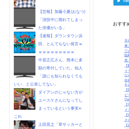
Twitt
【悲報】加藤小夏(おなつ)
「演技中に惚れてしまっ
おすす
た俳優がいる」
【速報】ダウンタウン浜
共
田、とんでもない発言ｗ
東
三
ｗｗｗｗｗｗｗｗｗ
臨
中居正広さん、熊本に多
黒
【
額の寄付していた。知人
イ
な
「誰にも知られなくても
佐
いい、と公表してない」
を
【
ダイアンのじゃない方が
ビ
Oas
ユースケさんになってし
【
まっているという事実←
イ
【
これ
さ
土田晃之「草サッカーと
【