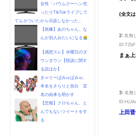
女性「バウムクーヘン売
ったりTikTokライブして
(全文
てムカついたから示談しなかった」
【画像】あのちゃん、な
2:
名無
んか別人みたいになる
ID:7Zb
【感想スレ】水曜日のダ
まぁ上
ウンタウン【怪談に関す
る説ほか】
きゃりーぱみゅぱみゅ、
本名をさらりと告白 芸
3:
名無
名の由来も明かす
ID:H/JA
【悲報】クロちゃん、と
んでもないツイートをす
上田晋
る