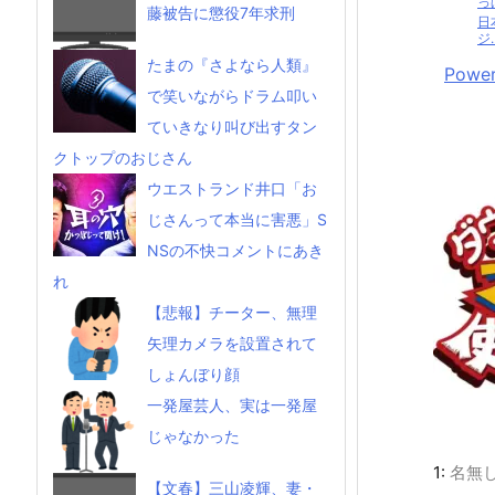
っ
藤被告に懲役7年求刑
日
ジ..
たまの『さよなら人類』
Power
で笑いながらドラム叩い
ていきなり叫び出すタン
クトップのおじさん
ウエストランド井口「お
じさんって本当に害悪」S
NSの不快コメントにあき
れ
【悲報】チーター、無理
矢理カメラを設置されて
しょんぼり顔
一発屋芸人、実は一発屋
じゃなかった
1:
名無
【文春】三山凌輝、妻・