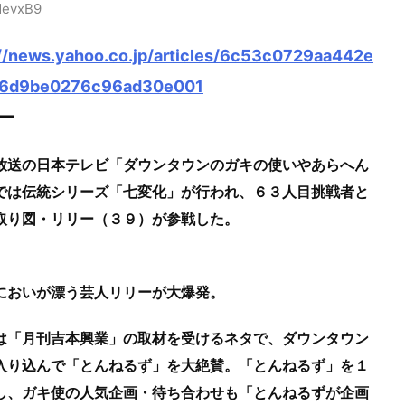
MevxB9
://news.yahoo.co.jp/articles/6c53c0729aa442e
c6d9be0276c96ad30e001
ー
放送の日本テレビ「ダウンタウンのガキの使いやあらへん
では伝統シリーズ「七変化」が行われ、６３人目挑戦者と
取り図・リリー（３９）が参戦した。
においが漂う芸人リリーが大爆発。
は「月刊吉本興業」の取材を受けるネタで、ダウンタウン
入り込んで「とんねるず」を大絶賛。「とんねるず」を１
し、ガキ使の人気企画・待ち合わせも「とんねるずが企画