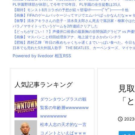
PL学園野球部が休部して今年で10年目、PL学園の全生徒数は35人
【期待】モンスト8月コラボの予想が続々登場ｷﾀ━━━(ﾟ∀ﾟ)━━━!! 他
【画像】FIFAのゲームパッケージってマジでエムバペばっかなんだなｗｗ 
【衝撃】清水アキラさんの息子・清水良太郎さん死去で落語家・柳家小はださ
パラノマサイトっていうゲームを2作連続クリアした
【どっちがすごい！？】声優井口裕香の最新胸の谷間強調グラビア vs 声優豊
【画像】マスパンこと枡田絵理奈アナ、地上波でまさかのパンチラ
【肥報】西村乙輝「昨日の夜めちゃくちゃ遅くまでいっぱい食べた。今日もい
日本でも売れた5大外国人歌手 THE BEATLES、カーペンターズ、マイケルジ
Powered by livedoor 相互RSS
人気記事ランキング
見
「
ダウンタウンプラスの観
覧客の年齢層wwwwwww
wwwwwwww

202
松本人志の天才的な一言
コメントといえばｗｗｗ