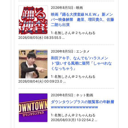
2026年8月5日
:
映画
映画『踊る大捜査線 N.E.W.』 新メン
バー映像解禁 趣里、増田貴久、佐藤
二朗ら出演
1: 名無しさん＠２ちゃんねる
2026/08/05(水) 08:35:55.5 ...
2026年8月5日
:
エンタメ
和田アキ子、なんでも“ハラスメン
ト”扱いする風潮に疑問「しゃべれな
くなっちゃう」
1: 名無しさん＠２ちゃんねる
2026/08/04(火) 00:09:23.0 ...
2026年8月5日
:
ネット動画
ダウンタウンプラスの観覧客の年齢層
wwwwwwwwwwwwwww
1: 名無しさん＠２ちゃんねる
2026/08/03(月) 13:22:54.2 ...