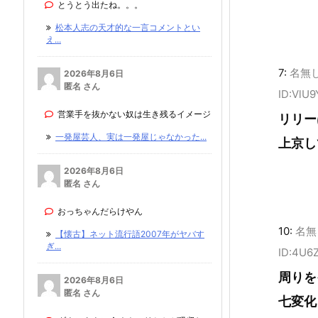
とうとう出たね。。。
松本人志の天才的な一言コメントとい
え...
7:
名無
2026年8月6日
匿名 さん
ID:VlU
営業手を抜かない奴は生き残るイメージ
リリー
一発屋芸人、実は一発屋じゃなかった...
上京し
2026年8月6日
匿名 さん
おっちゃんだらけやん
10:
名無
【懐古】ネット流行語2007年がヤバす
ぎ...
ID:4U6
周りを
2026年8月6日
匿名 さん
七変化