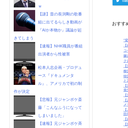
Twitt
ｗ
【謎】昔の長渕剛の歌番
組に出てるらしき動画が
おすす
『AIか本物か』議論が起
きてしまう
“
【
【速報】NHK職員が番組
コ
出演者から性被害
嫁
ク
【
松本人志企画・プロデュ
柳
ース『ドキュメンタ
韓
と
ル』、アメリカで初の制
【
発
作が決定
【
【悲報】元ジャンポケ斎
【
メ
藤「こんなふうになって
【
田萌
しまいました」
【
【速報】元ジャンポケ斉
【