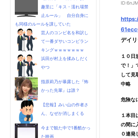
ID:6nJ
趣里に「キス・濡れ場禁
止ルール」 自分自身に
https
も同様のルールを課していた
61ec
芸人のコンビ名を和訳し
デイリ
て一番ダサいコンビラン
キングｗｗｗｗｗｗｗ
１０日
浜田が村上を揉みしだく
で！」
やつ
して見
指原莉乃が暴露した『怖
中略
かった先輩』は誰？
危険な
【悲報】みい山の作者さ
ん、なぜか消しまくる
１本目
の間に
今まで観た中で1番酷かっ
０連発
た映画