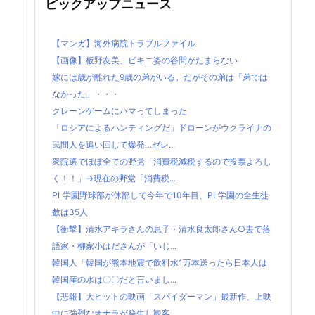
ピックアップニュース
【マンガ】海外病院トラブルファイル
【画像】板野友美、ビキニ姿の谷間がたまらない
嫁には歳が離れた9歳の弟がいる。だがその弟は「弟では
なかった」・・・
クレーンゲームにハマってしまった
「ロシアによるハンティングだ」ドローンがウクライナの
民間人を追い回して爆発…ゼレ...
衆院選でほぼ全ての野党「消費税減税するので投票よろし
く！！」→現在の野党「消費税...
PL学園野球部が休部して今年で10年目、PL学園の全生徒
数は35人
【衝撃】清水アキラさんの息子・清水良太郎さん○去で落
語家・柳家小はださんが「いじ...
韓国人「韓国が熊本地震で飲料水1万本送ったら日本人は
韓国産の水は〇〇だと言いまし...
【悲報】大ヒットの映画「スパイダーマン」最新作、上映
中に強烈なオナラが発生し観客...