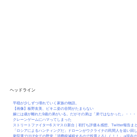
ヘッドライン
平穏が少しずつ壊れていく家族の物語。
【画像】板野友美、ビキニ姿の谷間がたまらない
嫁には歳が離れた9歳の弟がいる。だがその弟は「弟ではなかった」・・・
クレーンゲームにハマってしまった
ストリートファイター6 スマスロ新台｜初打ち評価＆感想、Twitter報告ま
「ロシアによるハンティングだ」ドローンがウクライナの民間人を追い回して
衆院選でほぼ全ての野党「消費税減税するので投票よろしく！！」→現在の野