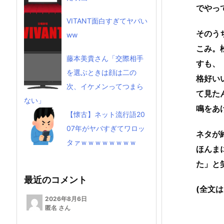
でやっ
VITANT面白すぎてヤバい
そのう
ww
こみ。
藤本美貴さん「交際相手
すも、
を選ぶときは顔は二の
格好い
次、イケメンってつまら
て見た
ない」
鳴をあ
【懐古】ネット流行語20
07年がヤバすぎてワロッ
ネタが
タァｗｗｗｗｗｗｗｗ
ほんま
た」と
最近のコメント
(全文
2026年8月6日
匿名 さん