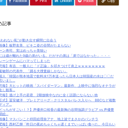
er
Facebook
Pin it
LinkedIn
Pocket
Copy
め記事
変われない私”が動き出す瞬間に出会う
画像】板野友美、ビキニ姿の谷間がたまらない
ーン寿司、実はめっちゃ美味い
には歳が離れた9歳の弟がいる。だがその弟は「弟ではなかった」・・・
レーンゲームにハマってしまった
悲報】有吉、一般人に「ド正論」を叩きつけて炎上ｗｗｗｗｗｗｗｗ
葉敏郎の代表作、「踊る大捜査線しかない」
国人「韓国が熊本地震で飲料水1万本送ったら日本人は韓国産の水は〇〇だ
言いまし...
悲報】大ヒットの映画「スパイダーマン」最新作、上映中に強烈なオナラが
生し観客...
悲報】逃げ上手の若君、2期放映中なのに全く話題にならない 他
正式】冨安健洋 プレミアリーグ・クリスタルパレス入りへ BBCなど複数
ディア...
どっちがすごい！？】声優井口裕香の最新胸の谷間強調グラビア vs 声優豊
絵...
画像】マスパンこと枡田絵理奈アナ、地上波でまさかのパンチラ
肥報】西村乙輝「昨日の夜めちゃくちゃ遅くまでいっぱい食べた。今日もい