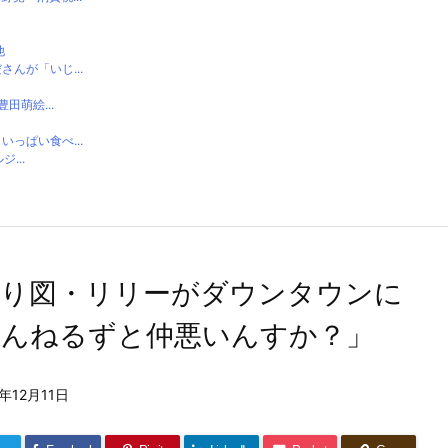
他
んが「いじ...
田萌絵...
っぱい食べ...
...
取り図・リリーがダウンタウンに
とんねるずと仲悪いんすか？」
3年12月11日