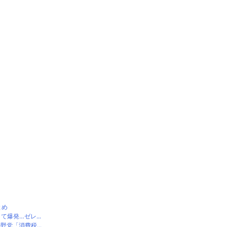
とめ
爆発…ゼレ...
党「消費税...