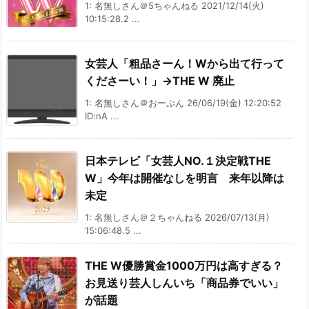
1: 名無しさん＠5ちゃんねる 2021/12/14(火)
10:15:28.2 ...
女芸人「粗品さーん！Wから出て行って
くださーい！」→THE W 廃止
1: 名無しさん＠おーぷん 26/06/19(金) 12:20:52
ID:nA ...
日本テレビ「女芸人NO.１決定戦THE
W」今年は開催なしを明言 来年以降は
未定
1: 名無しさん＠２ちゃんねる 2026/07/13(月)
15:06:48.5 ...
THE W優勝賞金1000万円は高すぎる？
お見送り芸人しんいち「商品券でいい」
が話題