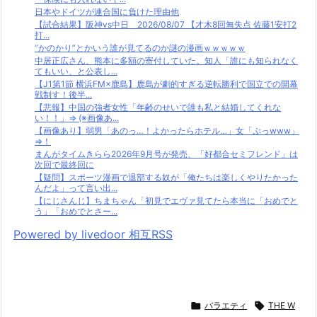
日本やドイツが連合国に負けた理由他
【試合結果】阪神vs中日 2026/08/07 【才木8回無失点 佐藤1安打2
打...
”かのかり”とかいう誰が見てるのか謎の漫画ｗｗｗｗｗ
中居正広さん、熊本に多額の寄付していた。知人「誰にも知られなく
てもいい、と公表し...
【J1第1節 横浜FM×鹿島】鹿島が劇的すぎる逆転勝利で国立での開幕
戦制す！後半...
【悲報】中国の強者女性「年齢のせいで誰も私と結婚してくれな
い！！」⇒ (※画像あ...
【画像あり】弱男「あのっ…！よかったらホテル…」女「ぷっwww」
⇒！
まんがタイムきらら2026年9月号が発売、「好都合セミフレンド」は
次回で最終回に
【疑問】スポーツ漫画で退部する奴が「俺たちは楽しくやりたかった
んだよ」って言い出...
【にじさんじ】ちまちゃん「初見でエヴァ見てたら本当に「おめでと
う」「おめでとさー...
Powered by livedoor 相互RSS

バラエティ

THE W