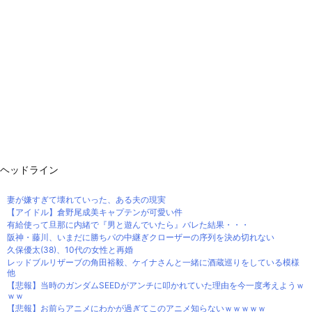
ヘッドライン
妻が嫌すぎて壊れていった、ある夫の現実
【アイドル】倉野尾成美キャプテンが可愛い件
有給使って旦那に内緒で『男と遊んでいたら』バレた結果・・・
阪神・藤川、いまだに勝ちパの中継ぎクローザーの序列を決め切れない
久保優太(38)、10代の女性と再婚
レッドブルリザーブの角田裕毅、ケイナさんと一緒に酒蔵巡りをしている模様
他
【悲報】当時のガンダムSEEDがアンチに叩かれていた理由を今一度考えようｗ
ｗｗ
【悲報】お前らアニメにわかが過ぎてこのアニメ知らないｗｗｗｗｗ