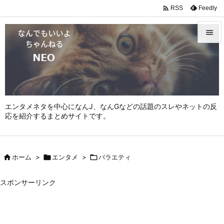

Feedly
RSS


メニュ

サイド

エンタメネタを中心になんJ、なんGなどの話題のスレやネットの反
前へ
応を紹介するまとめサイトです。

次へ


ホーム
>

エンタメ
>

バラエティ
検索
スポンサーリンク