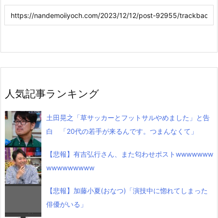
人気記事ランキング
土田晃之「草サッカーとフットサルやめました」と告
白 「20代の若手が来るんです。つまんなくて」
【悲報】有吉弘行さん、また匂わせポストwwwwwww
wwwwwwwww
【悲報】加藤小夏(おなつ)「演技中に惚れてしまった
俳優がいる」