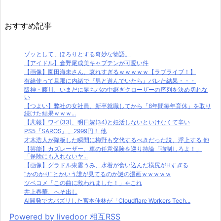
おすすめ記事
ゾッとして、ほろりとする奇妙な物語。
【アイドル】倉野尾成美キャプテンが可愛い件
【画像】園田海未さん、哀れすぎるｗｗｗｗｗ【ラブライブ！】
有給使って旦那に内緒で『男と遊んでいたら』バレた結果・・・
阪神・藤川、いまだに勝ちパの中継ぎクローザーの序列を決め切れな
い
【つよい】弊社の女社員、新卒就職してから「6年間毎年育休」を取り
続けた結果ｗｗｗ...
【悲報】ワイ(33)、明日嫁(34)と妊活しないといけなくて辛い
PS5『SAROS』、2999円！ 他
才木浩人が降板した瞬間に梅野も交代するべきだった説、浮上する 他
【芸能】カズレーザー、車の任意保険を巡り持論「強制しろよ！」
「保険にも入れないヤ...
【画像】グラドル東雲うみ、水着が食い込んだ横尻がHすぎる
”かのかり”とかいう誰が見てるのか謎の漫画ｗｗｗｗｗ
ツベコメ「この曲に救われました！」←これ
井上春華、へそ出し
AI開発で大バズリした宮本佳林が「Cloudflare Workers Tech...
Powered by livedoor 相互RSS