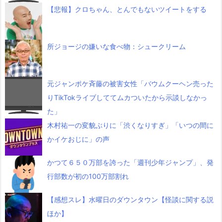
【悲報】クロちゃん、とんでもないツイートをする
所ジョージの嫌いな食べ物：シュークリーム
元ジャンポケ斉藤の被害女性「バウムクーヘン売った
りTikTokライブしててムカついたから示談しなかっ
た」
木村祐一の変貌ぶりに「渋くなりすぎ」「いつの間に
かイケおじに」の声
かつて６５０万部を誇った「週刊少年ジャンプ」、発
行部数が初の100万部割れ
【感想スレ】水曜日のダウンタウン【怪談に関する説
ほか】