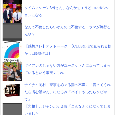
タイムマシーン3号さん、なんかちょうどいいポジシ
ョンになる
なんで不倫したらいかんのに不倫するドラマが流行る
んや？
【感想スレ】アメトーーク! 【CLUB配信で見られる懐
かし回&傑作回】
ダイアンのじゃない方がユースケさんになってしまっ
ているという事実←これ
ナイナイ岡村、家事をめぐる妻の不満に「言ってくれ
たら済む話やん」になるみ「バイトやったらクビや
で」
【悲報】元ジャンポケ斎藤「こんなふうになってしま
いました」