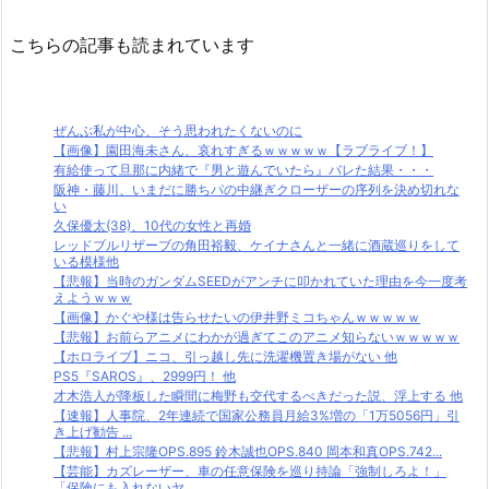
こちらの記事も読まれています
ぜんぶ私が中心、そう思われたくないのに
【画像】園田海未さん、哀れすぎるｗｗｗｗｗ【ラブライブ！】
有給使って旦那に内緒で『男と遊んでいたら』バレた結果・・・
阪神・藤川、いまだに勝ちパの中継ぎクローザーの序列を決め切れな
い
久保優太(38)、10代の女性と再婚
レッドブルリザーブの角田裕毅、ケイナさんと一緒に酒蔵巡りをして
いる模様他
【悲報】当時のガンダムSEEDがアンチに叩かれていた理由を今一度考
えようｗｗｗ
【画像】かぐや様は告らせたいの伊井野ミコちゃんｗｗｗｗｗ
【悲報】お前らアニメにわかが過ぎてこのアニメ知らないｗｗｗｗｗ
【ホロライブ】ニコ、引っ越し先に洗濯機置き場がない 他
PS5『SAROS』、2999円！ 他
才木浩人が降板した瞬間に梅野も交代するべきだった説、浮上する 他
【速報】人事院、2年連続で国家公務員月給3%増の「1万5056円」引
き上げ勧告 ...
【悲報】村上宗隆OPS.895 鈴木誠也OPS.840 岡本和真OPS.742...
【芸能】カズレーザー、車の任意保険を巡り持論「強制しろよ！」
「保険にも入れないヤ...