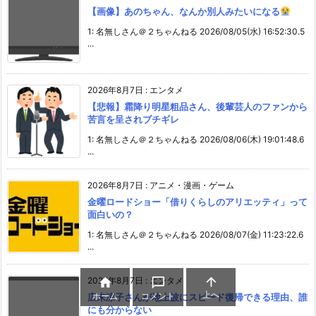
【画像】あのちゃん、なんか別人みたいになる
1: 名無しさん＠２ちゃんねる 2026/08/05(水) 16:52:30.5
...
2026年8月7日
:
エンタメ
【悲報】霜降り明星粗品さん、後輩芸人のファンから
苦言を呈されブチギレ
1: 名無しさん＠２ちゃんねる 2026/08/06(木) 19:01:48.6
...
2026年8月7日
:
アニメ・漫画・ゲーム
金曜ロードショー「借りくらしのアリエッティ」って
面白いの？
1: 名無しさん＠２ちゃんねる 2026/08/07(金) 11:23:22.6
...

2026年8月7日
:
エンタメ


上へ
ホーム
コメント
広末涼子さんが地上波にスピード復帰できる理由、誰
にも分からない