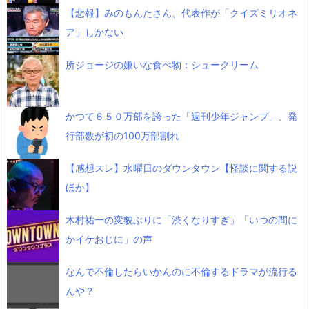
【悲報】みのもんたさん、代表作が「クイズミリオネ
ア」しかない
所ジョージの嫌いな食べ物：シュークリーム
かつて６５０万部を誇った「週刊少年ジャンプ」、発
行部数が初の100万部割れ
【感想スレ】水曜日のダウンタウン【怪談に関する説
ほか】
木村祐一の変貌ぶりに「渋くなりすぎ」「いつの間に
かイケおじに」の声
なんで不倫したらいかんのに不倫するドラマが流行る
んや？