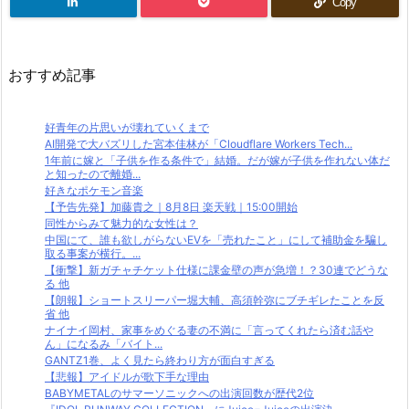
Copy
おすすめ記事
好青年の片思いが壊れていくまで
AI開発で大バズリした宮本佳林が「Cloudflare Workers Tech...
1年前に嫁と「子供を作る条件で」結婚。だが嫁が子供を作れない体だ
と知ったので離婚...
好きなポケモン音楽
【予告先発】加藤貴之｜8月8日 楽天戦｜15:00開始
同性からみて魅力的な女性は？
中国にて、誰も欲しがらないEVを「売れたこと」にして補助金を騙し
取る事案が横行。...
【衝撃】新ガチャチケット仕様に課金壁の声が急増！？30連でどうな
る 他
【朗報】ショートスリーパー堀大輔、高須幹弥にブチギレたことを反
省 他
ナイナイ岡村、家事をめぐる妻の不満に「言ってくれたら済む話や
ん」になるみ「バイト...
GANTZ1巻、よく見たら終わり方が面白すぎる
【悲報】アイドルが歌下手な理由
BABYMETALのサマーソニックへの出演回数が歴代2位