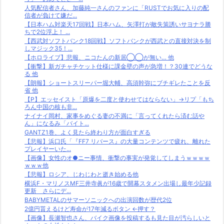
人気配信者さん、加藤純一さんのファンに「RUSTでお気に入りの配
信者が負けて嫌だ...
【日本ハム対楽天17回戦】日本ハム、矢澤打が敵失策誘いサヨナラ勝
ちで2位浮上！ ...
【西武対ソフトバンク18回戦】ソフトバンクが西武との直接対決を制
しマジック35！...
【ホロライブ】悲報、ニコたんの新居◯◯が無い… 他
【衝撃】新ガチャチケット仕様に課金壁の声が急増！？30連でどうな
る 他
【朗報】ショートスリーパー堀大輔、高須幹弥にブチギレたことを反
省 他
【P】エッセイスト「原爆を二度と使わせてはならない」→リプ「もち
ろん中国の核も非...
ナイナイ岡村、家事をめぐる妻の不満に「言ってくれたら済む話や
ん」になるみ「バイト...
GANTZ1巻、よく見たら終わり方が面白すぎる
【悲報】浜口氏「『FF7 リバース』の大量コンテンツで疲れ、離れた
プレイヤーいた...
【画像】女性のオ●ニー事情、衝撃の事実が発覚してしまうｗｗｗｗ
ｗｗｗ他
【悲報】ロシア、じわじわと逝き始める他
横浜F・マリノスMF三井寺眞が16歳で開幕スタメン出場し最年少記録
更新 さらにデ...
BABYMETALのサマーソニックへの出演回数が歴代2位
2億円貰えるけど寿命が17年減るボタン ←押す？
【画像】長瀬智也さん、バイク画像を投稿するも見た目が汚らしいと