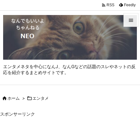

Feedly
RSS


メニュ

サイド

エンタメネタを中心になんJ、なんGなどの話題のスレやネットの反
前へ
応を紹介するまとめサイトです。

次へ


ホーム
>

エンタメ
検索
スポンサーリンク