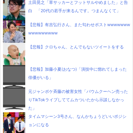
土田晃之「草サッカーとフットサルやめました」と告
白 「20代の若手が来るんです。つまんなくて」
【悲報】有吉弘行さん、また匂わせポストwwwwwww
wwwwwwwww
【悲報】クロちゃん、とんでもないツイートをする
【悲報】加藤小夏(おなつ)「演技中に惚れてしまった
俳優がいる」
元ジャンポケ斉藤の被害女性「バウムクーヘン売った
りTikTokライブしててムカついたから示談しなかっ
た」
タイムマシーン3号さん、なんかちょうどいいポジシ
ョンになる