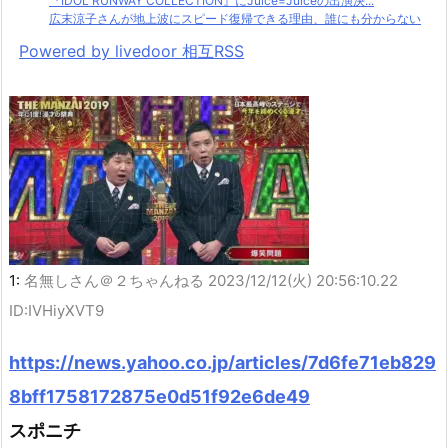
『IDOL RUNWAY COLLECTION』にJuice=Juiceの出演決...
広末涼子さんが地上波にスピード復帰できる理由、誰にも分からない
Powered by livedoor 相互RSS
1:
名無しさん＠２ちゃんねる
2023/12/12(火) 20:56:10.22
ID:IVHiyXVT9
https://news.yahoo.co.jp/articles/7d6fe71eb829
8bff1758172875e0d51f92e6de49
スポニチ