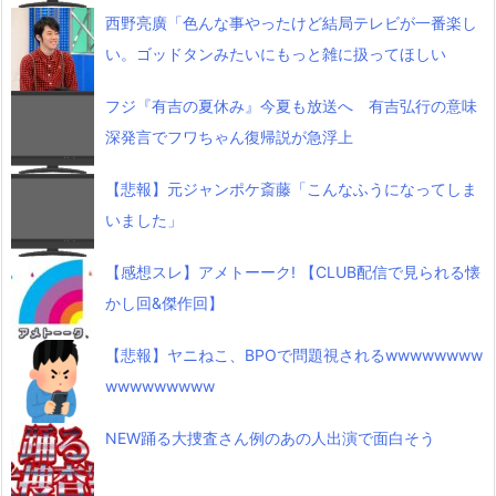
西野亮廣「色んな事やったけど結局テレビが一番楽し
い。ゴッドタンみたいにもっと雑に扱ってほしい
フジ『有吉の夏休み』今夏も放送へ 有吉弘行の意味
深発言でフワちゃん復帰説が急浮上
【悲報】元ジャンポケ斎藤「こんなふうになってしま
いました」
【感想スレ】アメトーーク! 【CLUB配信で見られる懐
かし回&傑作回】
【悲報】ヤニねこ、BPOで問題視されるwwwwwwww
wwwwwwwww
NEW踊る大捜査さん例のあの人出演で面白そう