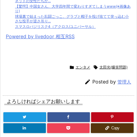
ネットの女性たちか...
【驚愕】中国女さん、大学四年間で変わりすぎてしまうwww(※画像あ
り)
球場裏で始まった乱闘ごっこ、グラブと帽子を投げ捨てて突っ込む小
さな投手が逆さ吊り...
スマスロバジリスク4（アクロス/ユニバーサル）
Powered by livedoor 相互RSS

エンタメ

太田光(爆笑問題)

Posted by
管理人
よろしければシェアお願いします
Copy