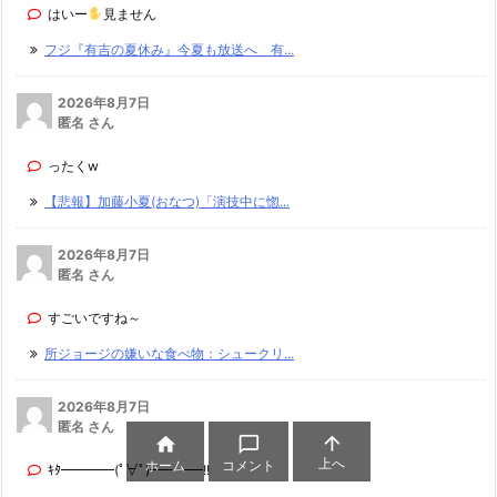
はいー
見ません
フジ『有吉の夏休み』今夏も放送へ 有...
2026年8月7日
匿名 さん
ったくw
【悲報】加藤小夏(おなつ)「演技中に惚...
2026年8月7日
匿名 さん
すごいですね～
所ジョージの嫌いな食べ物：シュークリ...
2026年8月7日
匿名 さん



上へ
ホーム
コメント
ｷﾀ━━━━(ﾟ∀ﾟ)━━━━!!