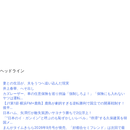
ヘッドライン
妻との生活が、夫をうつへ追い込んだ現実
井上春華、へそ出し
カズレーザー、車の任意保険を巡り持論「強制しろよ！」「保険にも入れない
ヤツは運転...
【J1第1節 横浜FM×鹿島】鹿島が劇的すぎる逆転勝利で国立での開幕戦制す！
後半...
日本ハム、矢澤打が敵失策誘いサヨナラ勝ちで2位浮上！
「“日本のイ・ガンイン”と呼ぶのも恥ずかしいレベル」“停滞”する久保建英を韓
国メ...
まんがタイムきらら2026年9月号が発売、「好都合セミフレンド」は次回で最