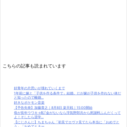
こちらの記事も読まれています
好青年の片思いが壊れていくまで
1年前に嫁と「子供を作る条件で」結婚。だが嫁が子供を作れない体だ
と知ったので離婚...
好きなポケモン音楽
【予告先発】加藤貴之｜8月8日 楽天戦｜15:00開始
母が長年ウワキ→私｢金がないなら浮気野郎共から慰謝料ふんだくって
よ！そしたら奨学...
【にじさんじ】ちまちゃん「初見でエヴァ見てたら本当に「おめでと
う」「おめでとさー...