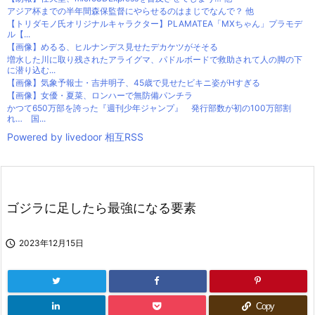
アジア杯までの半年間森保監督にやらせるのはまじでなんで？ 他
【トリダモノ氏オリジナルキャラクター】PLAMATEA「MXちゃん」プラモデ
ル【...
【画像】めるる、ヒルナンデス見せたデカケツがそそる
増水した川に取り残されたアライグマ、パドルボードで救助されて人の脚の下
に潜り込む...
【画像】気象予報士・吉井明子、45歳で見せたビキニ姿がHすぎる
【画像】女優・夏菜、ロンハーで無防備パンチラ
かつて650万部を誇った『週刊少年ジャンプ』 発行部数が初の100万部割
れ… 国...
Powered by livedoor 相互RSS
ゴジラに足したら最強になる要素

2023年12月15日
Copy