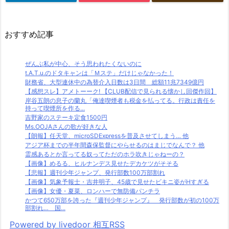
おすすめ記事
ぜんぶ私が中心、そう思われたくないのに
t.A.T.u.のドタキャンは「Ｍステ」だけじゃなかった！
財務省、大型連休中の為替介入日数は3日間 総額11兆7349億円
【感想スレ】アメトーーク! 【CLUB配信で見られる懐かし回傑作回】
岸谷五朗の息子の蘭丸「俺達喫煙者も税金を払ってる。行政は責任を
持って喫煙所を作る...
吉野家のステーキ定食1500円
Ms.OOJAさんの歌が好きな人
【朗報】任天堂、microSDExpressを普及させてしまう… 他
アジア杯までの半年間森保監督にやらせるのはまじでなんで？ 他
霊感あるとか言ってる奴ってただのホラ吹きじゃねーの？
【画像】めるる、ヒルナンデス見せたデカケツがそそる
【悲報】週刊少年ジャンプ、発行部数100万部割れ
【画像】気象予報士・吉井明子、45歳で見せたビキニ姿がHすぎる
【画像】女優・夏菜、ロンハーで無防備パンチラ
かつて650万部を誇った『週刊少年ジャンプ』 発行部数が初の100万
部割れ… 国...
Powered by livedoor 相互RSS