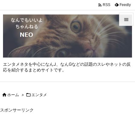

Feedly
RSS


メニュ

サイド

エンタメネタを中心になんJ、なんGなどの話題のスレやネットの反
前へ
応を紹介するまとめサイトです。

次へ


ホーム
>

エンタメ
検索
スポンサーリンク