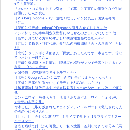
eで実質半額...
「あのヤフコメ民すらドン引きしてて草」と某事件の衝撃的な公判が
話題に、なんか変な...
【VTuber】Google Play「選抜！推しナイン発表会」出演者発表！
『に...
【朗報】任天堂、microSDExpressを普及させてしまう… 他
アジア杯までの半年間森保監督にやらせるのはまじでなんで？ 他
【衝撃】見ている方も恥ずかしい共感性羞恥な芸能人ww
【注目】参政党・神谷代表、食料品の消費減税「天下の愚策だ」と批
判‼
【悲報】ジャンポケ斉藤さん「同意があったんです。本当です。信じ
て下さい」←何でこ...
【芸能】愛煙家・岸谷蘭丸「喫煙者の権利がマジで侵害されてる」と
私見 「いくら税金...
伊藤裕樹、次戦勝利でタイトルマッチへ
【悲報】Googleのエンジニア「AIで仕事がつまらなくなった」
【画像】日産が社運をかけて発売するSUVがこちらです‥‥
【徹底議論】近代日本史で最も取り返しのつかなかった失敗って何？
他
コンビニワイ「廃棄ある？」店員「ありますよ」ワイ「ちょうだい」
←最悪の末路を迎...
増水した川に取り残されたアライグマ、パドルボードで救助されて人
の脚の下に潜り込む...
【Liella!】「始まりは君の空」をライブで見る度【ラブライブ！スー
パースター...
容姿と成績で姉ばかり可愛がり、私を放置・差別してきた毒母→「馬