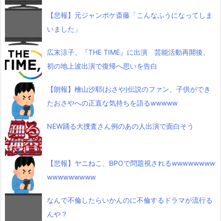
【悲報】元ジャンポケ斎藤「こんなふうになってしま
いました」
広末涼子、『THE TIME』に出演 芸能活動再開後、
初の地上波出演で復帰へ思いを告白
【朗報】檜山沙耶(おさや)伝説のファン、子供ができ
たおさやへの正直な気持ちを語るwwwww
NEW踊る大捜査さん例のあの人出演で面白そう
【悲報】ヤニねこ、BPOで問題視されるwwwwwwww
wwwwwwwww
なんで不倫したらいかんのに不倫するドラマが流行る
んや？