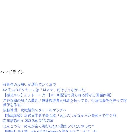
ヘッドライン
好青年の片思いが壊れていくまで
t.A.T.u.のドタキャンは「Ｍステ」だけじゃなかった！
【感想スレ】アメトーーク! 【CLUB配信で見られる懐かし回傑作回】
岸谷五朗の息子の蘭丸「俺達喫煙者も税金を払ってる。行政は責任を持って喫
煙所を作る...
伊藤裕樹、次戦勝利でタイトルマッチへ
【徹底議論】近代日本史で最も取り返しのつかなかった失敗って何？他
石川昂弥(中) .263 7本 OPS.769
とんこつらーめんが全く流行らない理由ってなんやろな？
【朗報】任天堂、microSDExpressを普及させてしまう… 他