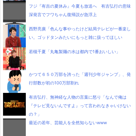
フジ『有吉の夏休み』今夏も放送へ 有吉弘行の意味
深発言でフワちゃん復帰説が急浮上
西野亮廣「色んな事やったけど結局テレビが一番楽し
い。ゴッドタンみたいにもっと雑に扱ってほしい
若槻千夏「丸亀製麺の水は都内で1番おいしい」
かつて６５０万部を誇った「週刊少年ジャンプ」、発
行部数が初の100万部割れ
有吉弘行、無神経な人物の言葉に怒り「なんで俺は
『テレビ見ないんですよ』って言われなきゃいけない
の？」
最近の若年、芸能人を全然知らないwww