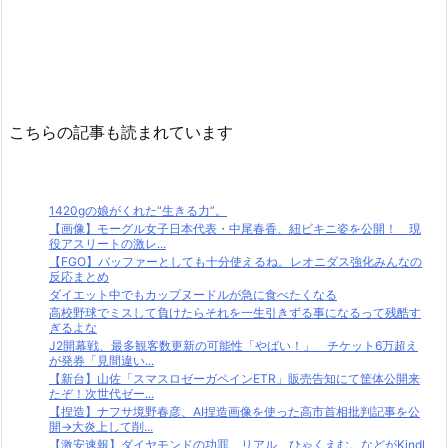
こちらの記事も読まれています
1420gの娘がくれた“生きる力”。
【画像】モーグル女子日本代表・中尾春香、紐ビキニ姿を公開！ 現
役アスリートの激レ...
【FGO】バッファーとしても十分使えるね。レオニダス強化みんなの
反応まとめ
ダイエット中でもカップヌードルが急に食べたくなる
高校野球でミスして負けたらそれを一生引きずる事になるって残酷す
ぎるよな
J2開幕戦、最多観客数更新の可能性「やばい！」 チケット6万超え
が発券「見間違い...
【新台】山佐「スマスロゼーガペインETR」販売告知にて筐体公開来
たぞ！次世代ゼー...
【捏造】ナフサ境野春彦、AI捏造画像を使った高市首相批判記事を公
開→大炎上して削...
【激安速報】ダイヤモンドの功罪、リアル、ひゃくえむ。などがKindl