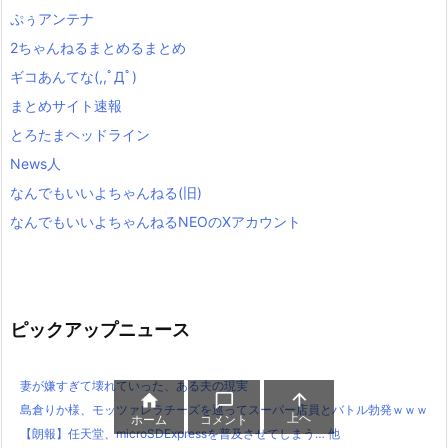
ぷぅアンテナ
2ちゃんねるまとめるまとめ
ギコあんてな(,,ﾟДﾟ)
まとめサイト速報
とろたまヘッドライン
News人
なんでもいいよちゃんねる(旧)
なんでもいいよちゃんねるNEOのXアカウント
ピックアップニュース
妻が嫌すぎて壊れていった、ある夫の現実



島倉りか様、モッツァレラチーズを巡ってスーパー店員とバトル勃発ｗｗｗ
上へ
ホーム
コメント
【朗報】任天堂、microSDExpressを普及させてしまう… 他