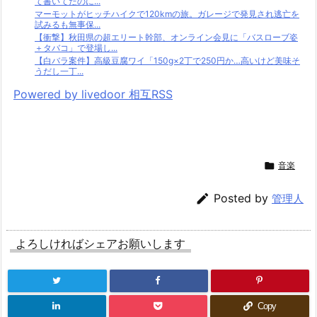
て書いてたのに...
マーモットがヒッチハイクで120kmの旅。ガレージで発見され逃亡を
試みるも無事保...
【衝撃】秋田県の超エリート幹部、オンライン会見に「バスローブ姿
＋タバコ」で登場し...
【白バラ案件】高級豆腐ワイ「150g×2丁で250円か…高いけど美味そ
うだし一丁...
Powered by livedoor 相互RSS

音楽

Posted by
管理人
よろしければシェアお願いします
Copy