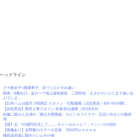
ヘッドライン
三十路女子×後輩男子、近づく心とすれ違い
映画『8番出口』金ローで地上波初放送 二宮和也「まさかテレビにまで迷い込
んでしま...
【日本ハムvs楽天 19回戦】スタメン・打順速報｜試合実況｜8/9 14:00開...
【試合実況】西武２軍スタメン 先発:杉山遙希（2026.8.9）
佐藤二朗さん主演の「踊る大捜査線」スピンオフドラマ、正式に中止との報道
他
【謎】女「43億円注文して………キャンセルっと！」←こいつの目的
【画像あり】吉野家のステーキ定食、1500円ｗｗｗｗｗ
移民反対派に聞きたいんやが他