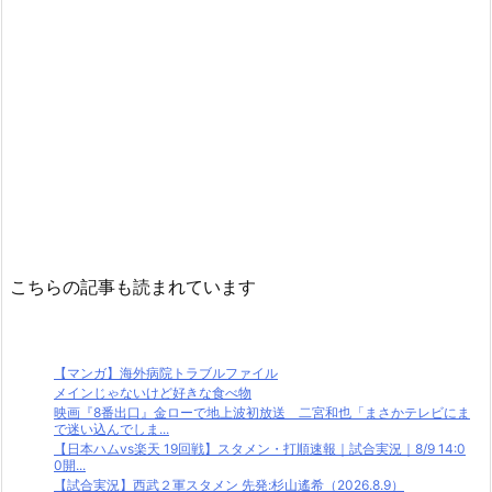
こちらの記事も読まれています
【マンガ】海外病院トラブルファイル
メインじゃないけど好きな食べ物
映画『8番出口』金ローで地上波初放送 二宮和也「まさかテレビにま
で迷い込んでしま...
【日本ハムvs楽天 19回戦】スタメン・打順速報｜試合実況｜8/9 14:0
0開...
【試合実況】西武２軍スタメン 先発:杉山遙希（2026.8.9）