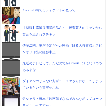
ルパンの着てるジャケットの色って
【悲報】霜降り明星粗品さん、後輩芸人のファンから
苦言を呈されブチギレ
佐藤二朗、主演予定だった映画『踊る大捜査線』スピ
ンオフ作品の撮影中止
最近のテレビって、ただのでかいYouTubeになりつつ
あるよな
ダイアンのじゃない方がユースケさんになってしまっ
ているという事実←これ
銀シャリ・橋本「映画館でなんでみんなポップコーン
食べたいんですか」