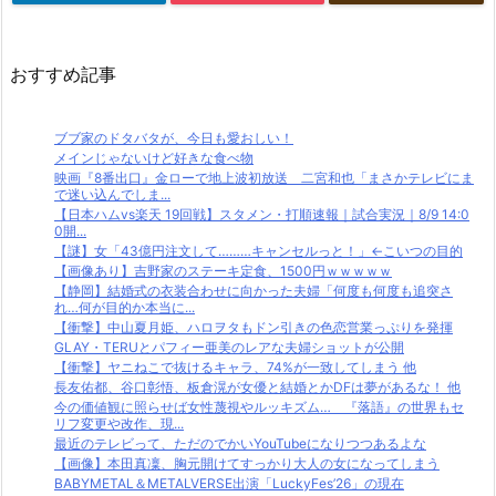
おすすめ記事
ブブ家のドタバタが、今日も愛おしい！
メインじゃないけど好きな食べ物
映画『8番出口』金ローで地上波初放送 二宮和也「まさかテレビにま
で迷い込んでしま...
【日本ハムvs楽天 19回戦】スタメン・打順速報｜試合実況｜8/9 14:0
0開...
【謎】女「43億円注文して………キャンセルっと！」←こいつの目的
【画像あり】吉野家のステーキ定食、1500円ｗｗｗｗｗ
【静岡】結婚式の衣装合わせに向かった夫婦「何度も何度も追突さ
れ…何が目的か本当に...
【衝撃】中山夏月姫、ハロヲタもドン引きの色恋営業っぷりを発揮
GLAY・TERUとパフィー亜美のレアな夫婦ショットが公開
【衝撃】ヤニねこで抜けるキャラ、74%が一致してしまう 他
長友佑都、谷口彰悟、板倉滉が女優と結婚とかDFは夢があるな！ 他
今の価値観に照らせば女性蔑視やルッキズム… 『落語』の世界もセ
リフ変更や改作、現...
最近のテレビって、ただのでかいYouTubeになりつつあるよな
【画像】本田真凜、胸元開けてすっかり大人の女になってしまう
BABYMETAL＆METALVERSE出演「LuckyFes’26」の現在