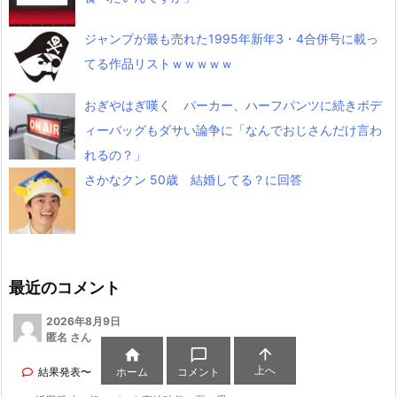
ジャンプが最も売れた1995年新年3・4合併号に載っ
てる作品リストｗｗｗｗｗ
おぎやはぎ嘆く パーカー、ハーフパンツに続きボデ
ィーバッグもダサい論争に「なんでおじさんだけ言わ
れるの？」
さかなクン 50歳 結婚してる？に回答
最近のコメント
2026年8月9日
匿名 さん



上へ
ホーム
コメント
結果発表〜