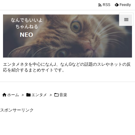

Feedly
RSS


メニュ

サイド

エンタメネタを中心になんJ、なんGなどの話題のスレやネットの反
前へ
応を紹介するまとめサイトです。

次へ


ホーム
>

エンタメ
>

音楽
検索
スポンサーリンク