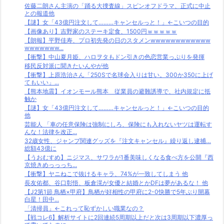
佐藤二朗さん主演の「踊る大捜査線」スピンオフドラマ、正式に中止
との報道他
【謎】女「43億円注文して………キャンセルっと！」←こいつの目的
【画像あり】吉野家のステーキ定食、1500円ｗｗｗｗｗ
【朗報】平野佳寿、プロ初先発の日のスタメンwwwwwwwwwwww
wwwwwww...
【衝撃】中山夏月姫、ハロヲタもドン引きの色恋営業っぷりを発揮
移民反対派に聞きたいんやが他
【衝撃】上原浩治さん「250Sで名球会入りは甘い。300か350に上げ
てもいい」...
【熊本地震】イオンモール熊本 従業員の避難誘導で、社内規定に抵
触か
【謎】女「43億円注文して………キャンセルっと！」←こいつの目的
他
芸能人 「車の任意保険は強制にしろ、保険にも入れないヤツは運転す
んな！法律を改正...
32歳女性、ジャンプ関連グッズを『注文キャンセル』繰り返し逮捕…
総額43億に
【うおむすめ】ニジマス、サワラが1番美味しくなる食べ方を公開『西
京焼きめっっっち...
【衝撃】ヤニねこで抜けるキャラ、74%が一致してしまう 他
長友佑都、谷口彰悟、板倉滉が女優と結婚とかDFは夢があるな！ 他
【J2第1節 鳥栖×甲府】鳥栖が好相性の甲府に2-0快勝で5年ぶり開幕
白星！田中...
「清掃員」←これって恥ずかしい職業なの？
【戦コレ6】解析サイトに2回連続5周期以上だと次は3周期以下濃厚っ