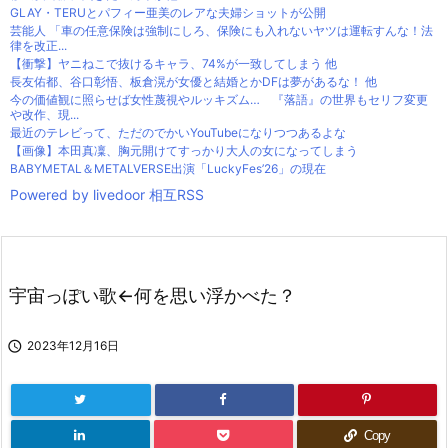
GLAY・TERUとパフィー亜美のレアな夫婦ショットが公開
芸能人 「車の任意保険は強制にしろ、保険にも入れないヤツは運転すんな！法
律を改正...
【衝撃】ヤニねこで抜けるキャラ、74%が一致してしまう 他
長友佑都、谷口彰悟、板倉滉が女優と結婚とかDFは夢があるな！ 他
今の価値観に照らせば女性蔑視やルッキズム… 『落語』の世界もセリフ変更
や改作、現...
最近のテレビって、ただのでかいYouTubeになりつつあるよな
【画像】本田真凜、胸元開けてすっかり大人の女になってしまう
BABYMETAL＆METALVERSE出演「LuckyFes’26」の現在
Powered by livedoor 相互RSS
宇宙っぽい歌←何を思い浮かべた？

2023年12月16日
Copy