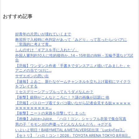
おすすめ記事
好青年の片思いが壊れていくまで
教習所で入校時に色判定があって「みどり」って言ったらババアに
「常識的に考えて青...
しんのすけ「ギアスを手に入れたゾ」
外国人審判約10人に性的接待か…14～15年前のW杯・五輪予選など7試
合
【悲報】ワンダンス作者「手書きでダンスアニメ描いてみました」←
アニメの当てつけに...
サザエボンの思い出
【速報】よゐこ、新たなゲームチャンネルを立ち上げ最初にマイクラ
をプレイする
ミセスグリーンアップルってもうダメなんか？
【衝撃】銀卵がこんなところに！？謎の画像が話題に 他
【悲報】バスローブ着てタバコ吸いながら記者会見する奴ｗｗｗｗｗ
ｗｗｗｗｗｗｗｗｗ...
【衝撃】ニートの末路を目撃してしまった
【画像】Juice=Juice、「ハロ！コン」シャッフル衣装で集合写真
男の子「モモンガの声優ってどんな人なんだろ」→ググる
いよいよ明日！BABYMETAL＆METALVERSE出演「LuckyFes’2...
【セトリ】「ハロ！コン！2026」TOYOTA ARENA TOKYO 8月8日...