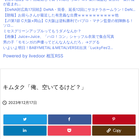
が盗まれ...
【DeNA対広島17回戦】DeNA・筒香、延長12回にサヨナラホームラン！DeN...
【朗報】お前らさんが最近した有意義な出費ｗｗｗｗｗｗｗｗｗｗ他
【J1第1節 C大阪×岡山】C大阪は逆転勝利でパブロ・マチン監督の初陣飾る！
ソロ...
ミセスグリーンアップルってもうダメなんか？
【画像】Juice=Juice、「ハロ！コン」シャッフル衣装で集合写真
男の子「モモンガの声優ってどんな人なんだろ」→ググる
いよいよ明日！BABYMETAL＆METALVERSE出演「LuckyFes’2...
Powered by livedoor 相互RSS
キムタク「俺、空いてるけど？」

2023年12月17日
Copy