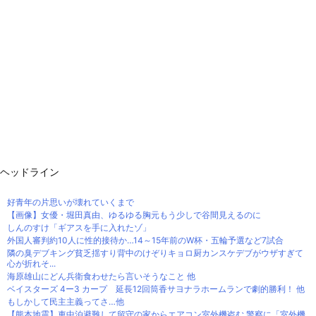
ヘッドライン
好青年の片思いが壊れていくまで
【画像】女優・堀田真由、ゆるゆる胸元もう少しで谷間見えるのに
しんのすけ「ギアスを手に入れたゾ」
外国人審判約10人に性的接待か…14～15年前のW杯・五輪予選など7試合
隣の臭デブキング貧乏揺すり背中のけぞりキョロ厨カンスケデブがウザすぎて
心が折れそ...
海原雄山にどん兵衛食わせたら言いそうなこと 他
ベイスターズ 4ー3 カープ 延長12回筒香サヨナラホームランで劇的勝利！ 他
もしかして民主主義ってさ…他
【熊本地震】車中泊避難して留守の家からエアコン室外機盗む 警察に「室外機