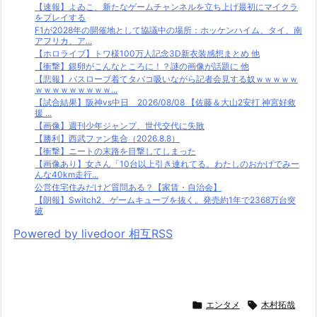
【速報】よゐこ、新たなゲームチャンネルを立ち上げ最初にマイクラ
をプレイする
F1が2028年の開催地として協議中の場所：ホッケンハイム、タイ、南
アフリカ、ア...
【ホロライブ】トワ様100万人記念3D新衣装感想まとめ 他
【衝撃】銀卵がこんなところに！？謎の画像が話題に 他
【悲報】バスローブ着てタバコ吸いながら記者会見する奴ｗｗｗｗｗ
ｗｗｗｗｗｗｗｗｗ...
【試合結果】阪神vs中日 2026/08/08 【佐藤＆大山2安打 神宮好救
援 ...
【画像】週刊少年ジャンプ、世代交代に失敗
【勝利】西武ファン集合（2026.8.8）
【衝撃】ニートの末路を目撃してしまった
【画像あり】女さん「10台以上引き連れてる。わたしのおかげでみー
んな40km走行...
公営住宅住みだけど質問ある？【家賃・自治会】
【朗報】Switch2、ゲームキューブを抜く。発売約1年で2368万台突
破
Powered by livedoor 相互RSS

エンタメ

木村拓哉