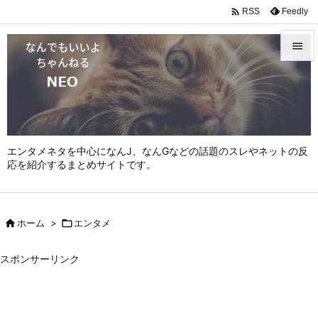

Feedly
RSS


メニュ

サイド

エンタメネタを中心になんJ、なんGなどの話題のスレやネットの反
前へ
応を紹介するまとめサイトです。

次へ


ホーム
>

エンタメ
検索
スポンサーリンク