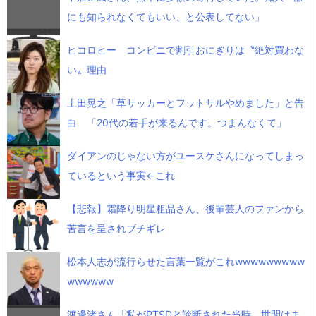
にも知られなくてもいい、と公表してない」
ヒコロヒー コンビニで割引おにぎりは〝絶対買わな
い〟理由
土田晃之「草サッカーとフットサルやめました」と告
白 「20代の若手が来るんです。つまんなくて」
ダイアンのじゃない方がユースケさんになってしまっ
ているという事実←これ
【悲報】霜降り明星粗品さん、後輩芸人のファンから
苦言を呈されブチギレ
松本人志が流行らせた言葉一覧がこれwwwwwwwww
wwwwww
渡邊渚さん「私がPTSDと診断された当時、世間はま