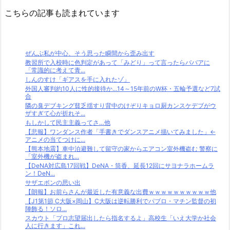
こちらの記事も読まれています
ぜんぶ私が中心、そう思った瞬間から歪み出す
教習所で入校時に色判定があって「みどり」って言ったらババアに
「常識的に考えて青...
しんのすけ「ギアスを手に入れたゾ」
外国人審判約10人に性的接待か…14～15年前のW杯・五輪予選など7試
合
隣の臭デブキング貧乏揺すり背中のけぞりキョロ厨カンスケデブがウ
ザすぎて心が折れそ...
もしかして民主主義ってさ…他
【悲報】ワンダンス作者「手書きでダンスアニメ描いてみました」←
アニメの当てつけに...
【熊本地震】車中泊避難して留守の家からエアコン室外機盗む 警察に
「室外機が盗まれ...
【DeNA対広島17回戦】DeNA・筒香、延長12回にサヨナラホームラ
ン！DeN...
サザエボンの思い出
【朗報】お前らさんが最近した有意義な出費ｗｗｗｗｗｗｗｗｗｗ他
【J1第1節 C大阪×岡山】C大阪は逆転勝利でパブロ・マチン監督の初
陣飾る！ソロ...
スカウト「プロ志望届出したら指名するよ」高校生「いえ大学か社会
人に行きます」これ...