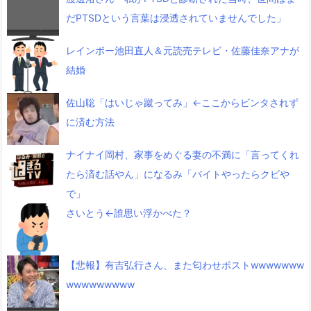
だPTSDという言葉は浸透されていませんでした」
レインボー池田直人＆元読売テレビ・佐藤佳奈アナが
結婚
佐山聡「はいじゃ蹴ってみ」←ここからビンタされず
に済む方法
ナイナイ岡村、家事をめぐる妻の不満に「言ってくれ
たら済む話やん」になるみ「バイトやったらクビや
で」
さいとう←誰思い浮かべた？
【悲報】有吉弘行さん、また匂わせポストwwwwwww
wwwwwwwww