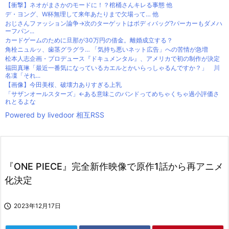
【衝撃】ネオがまさかのモードに！？棺桶さんキレる事態 他
デ・ヨング、W杯無理して来年あたりまで欠場って… 他
おじさんファッション論争→次のターゲットはボディバッグ?パーカーもダメハ
ーフパン...
カードゲームのために旦那が30万円の借金。離婚成立する？
角栓ニュルッ、歯茎グラグラ… 「気持ち悪いネット広告」への苦情が急増
松本人志企画・プロデュース『ドキュメンタル』、アメリカで初の制作が決定
福田真琳「最近一番気になっているカエルとかいらっしゃるんですか？」 川
名凜「それ...
【画像】今田美桜、破壊力ありすぎる上乳
「サザンオールスターズ」←ある意味このバンドってめちゃくちゃ過小評価さ
れとるよな
Powered by livedoor 相互RSS
『ONE PIECE』完全新作映像で原作1話から再アニメ
化決定

2023年12月17日