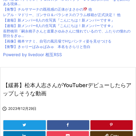
ある現体...
【衝撃】チルサマーナの既視感の正体がまさかの
他
レアル・マドリー、ゴンサロ＆パラシオスのフラム移籍が正式決定！ 他
【速報】新メンバー6人の生写真『こんにちは！新メンバーです☆』
【速報】新メンバー6人の生写真『こんにちは！新メンバーです☆』
長野桃羽「嗣永桃子さんと道重さゆみさんに憧れているので、ふたりの憧れの
部分をぎゅ...
【画像】橋本マナミ、自宅の風呂場でHなパンティ姿を見せつける
【衝撃】きゃりーぱみゅぱみゅ 本名をさらりと告白
Powered by livedoor 相互RSS
【緩募】松本人志さんがYouTuberデビューしたらア
ップしそうな動画

2023年12月29日
Copy