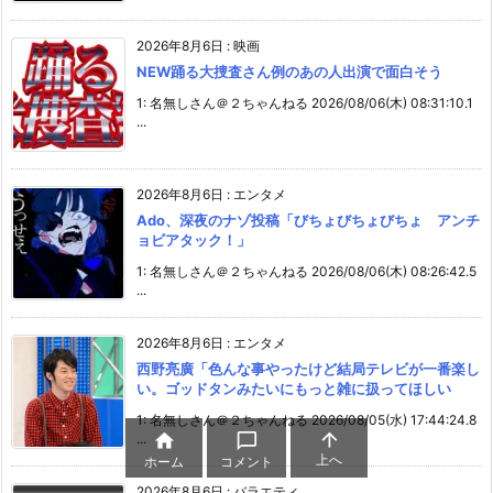
2026年8月6日
:
映画
NEW踊る大捜査さん例のあの人出演で面白そう
1: 名無しさん＠２ちゃんねる 2026/08/06(木) 08:31:10.1
...
2026年8月6日
:
エンタメ
Ado、深夜のナゾ投稿「びちょびちょびちょ アンチ
ョビアタック！」
1: 名無しさん＠２ちゃんねる 2026/08/06(木) 08:26:42.5
...
2026年8月6日
:
エンタメ
西野亮廣「色んな事やったけど結局テレビが一番楽し
い。ゴッドタンみたいにもっと雑に扱ってほしい
1: 名無しさん＠２ちゃんねる 2026/08/05(水) 17:44:24.8



...
上へ
ホーム
コメント
2026年8月6日
:
バラエティ