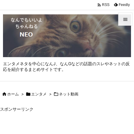

Feedly
RSS


メニュ

サイド

エンタメネタを中心になんJ、なんGなどの話題のスレやネットの反
前へ
応を紹介するまとめサイトです。

次へ


ホーム
>

エンタメ
>

ネット動画
検索
スポンサーリンク