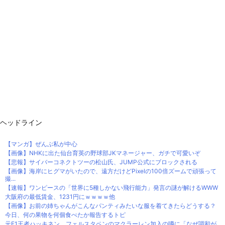
ヘッドライン
【マンガ】ぜんぶ私が中心
【画像】NHKに出た仙台育英の野球部JKマネージャー、ガチで可愛いぞ
【悲報】サイバーコネクトツーの松山氏、JUMP公式にブロックされる
【画像】海岸にヒグマがいたので、遠方だけどPixelの100倍ズームで頑張って
撮...
【速報】ワンピースの「世界に5種しかない飛行能力」発言の謎が解けるWWW
大阪府の最低賃金、1231円にｗｗｗｗ他
【画像】お前の姉ちゃんがこんなパンティみたいな服を着てきたらどうする？
今日、何の果物を何個食べたか報告するトピ
元F1王者ハッキネン、フェルスタペンのマクラーレン加入の噂に「なぜ調和が