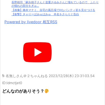
長野桃羽「嗣永桃子さんと道重さゆみさんに憧れているので、ふたり
の憧れの部分をぎゅ...
【画像】橋本マナミ、自宅の風呂場でHなパンティ姿を見せつける
【衝撃】きゃりーぱみゅぱみゅ 本名をさらりと告白
Powered by livedoor 相互RSS
1:
名無しさん＠２ちゃんねる
2023/12/28(木) 23:31:03.54
ID:ldmctjet0
どんなのがありそう？