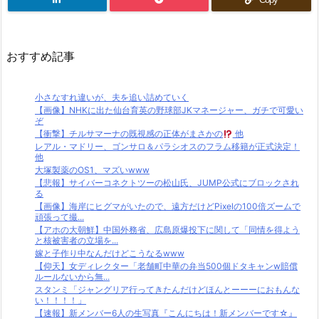
おすすめ記事
小さなすれ違いが、夫を追い詰めていく
【画像】NHKに出た仙台育英の野球部JKマネージャー、ガチで可愛い
ぞ
【衝撃】チルサマーナの既視感の正体がまさかの
他
レアル・マドリー、ゴンサロ＆パラシオスのフラム移籍が正式決定！
他
大塚製薬のOS1、マズいwww
【悲報】サイバーコネクトツーの松山氏、JUMP公式にブロックされ
る
【画像】海岸にヒグマがいたので、遠方だけどPixelの100倍ズームで
頑張って撮...
【アホの大朝鮮】中国外務省、広島原爆投下に関して「同情を得よう
と核被害者の立場を...
嫁と子作り中なんだけどこうなるwww
【仰天】女ディレクター「老舗町中華の弁当500個ドタキャンw賠償
ルールないから無...
スタンミ「ジャングリア行ってきたんだけどほんとーーーにおもんな
い！！！！」
【速報】新メンバー6人の生写真『こんにちは！新メンバーです☆』