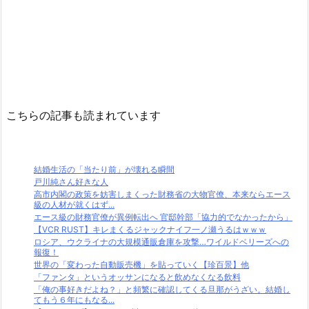
こちらの記事も読まれています
結婚生活の「当たり前」が壊れる瞬間
戸川純さん好きな人
高市内閣の政策を妨害しまくった財務省の大物官僚、本来ならエース
級の人材が就くはず...
エース級の財務官僚が異例転出へ 官邸幹部「協力的でなかったから」
【VCR RUST】キレまくるジャックナイフ一ノ瀬うるはｗｗｗ
ロシア、ウクライナの大規模通販倉庫を攻撃…ワイルドベリーズへの
報復！
世界の「変わった自動販売機」を貼っていく【珍百景】他
「ファンタ」というオッサンになると飲めなくなる飲料
「俺の事好きだよね？」と頻繁に確認してくる旦那がうざい。結婚し
てもう６年にもなる...