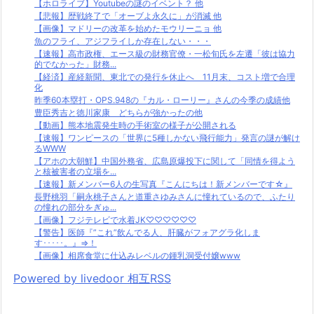
【ホロライブ】Youtubeの謎のイベント？ 他
【悲報】歴戦終了で「オーブよ永久に」が消滅 他
【画像】マドリーの改革を始めたモウリーニョ 他
魚のフライ、アジフライしか存在しない・・・
【速報】高市政権、エース級の財務官僚・一松旬氏を左遷「彼は協力
的でなかった」財務...
【経済】産経新聞、東北での発行を休止へ 11月末、コスト増で合理
化
昨季60本塁打・OPS.948の『カル・ローリー』さんの今季の成績他
豊臣秀吉と徳川家康 どちらが強かったの他
【動画】熊本地震発生時の手術室の様子が公開される
【速報】ワンピースの「世界に5種しかない飛行能力」発言の謎が解け
るWWW
【アホの大朝鮮】中国外務省、広島原爆投下に関して「同情を得よう
と核被害者の立場を...
【速報】新メンバー6人の生写真『こんにちは！新メンバーです☆』
長野桃羽「嗣永桃子さんと道重さゆみさんに憧れているので、ふたり
の憧れの部分をぎゅ...
【画像】フジテレビで水着JK♡♡♡♡♡♡
【警告】医師『”これ”飲んでる人、肝臓がフォアグラ化しま
す･････。』⇒！
【画像】相席食堂に仕込みレベルの鍾乳洞受付嬢www
Powered by livedoor 相互RSS