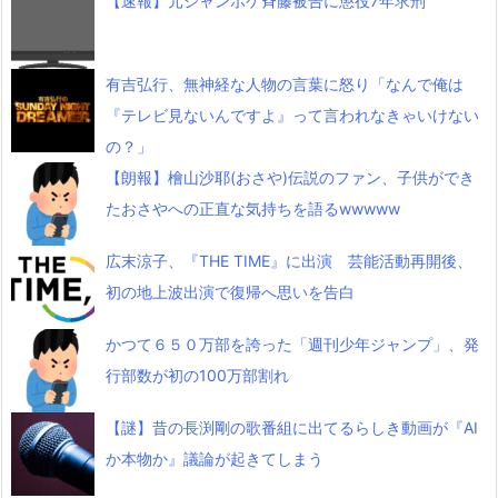
【速報】元ジャンポケ斉藤被告に懲役7年求刑
有吉弘行、無神経な人物の言葉に怒り「なんで俺は
『テレビ見ないんですよ』って言われなきゃいけない
の？」
【朗報】檜山沙耶(おさや)伝説のファン、子供ができ
たおさやへの正直な気持ちを語るwwwww
広末涼子、『THE TIME』に出演 芸能活動再開後、
初の地上波出演で復帰へ思いを告白
かつて６５０万部を誇った「週刊少年ジャンプ」、発
行部数が初の100万部割れ
【謎】昔の長渕剛の歌番組に出てるらしき動画が『AI
か本物か』議論が起きてしまう