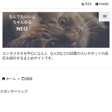

Feedly
RSS


メニュ

サイド

エンタメネタを中心になんJ、なんGなどの話題のスレやネットの反
前へ
応を紹介するまとめサイトです。

次へ


ホーム
>

雑談
検索
スポンサーリンク