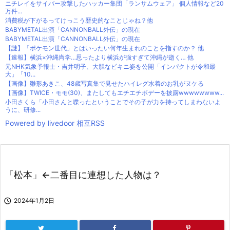
ニチレイをサイバー攻撃したハッカー集団「ランサムウェア」 個人情報など20
万件...
消費税が下がるってけっこう歴史的なことじゃね？他
BABYMETAL出演「CANNONBALL外伝」の現在
BABYMETAL出演「CANNONBALL外伝」の現在
【謎】「ポケモン世代」とはいったい何年生まれのことを指すのか？ 他
【速報】横浜×沖縄尚学…思ったより横浜が強すぎて沖縄が逝く… 他
元NHK気象予報士・吉井明子、大胆なビキニ姿を公開「インパクトが令和最
大」「10...
【画像】雛形あきこ、48歳写真集で見せたハイレグ水着のお乳がヌケる
【画像】TWICE・モモ(30)、またしてもエチエチボデーを披露wwwwwwww...
小田さくら「小田さんと喋ったということでその子が力を持ってしまわないよ
うに、研修...
Powered by livedoor 相互RSS
「松本」←二番目に連想した人物は？

2024年1月2日