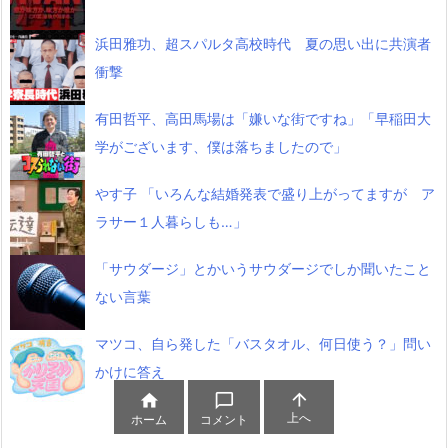
浜田雅功、超スパルタ高校時代 夏の思い出に共演者
衝撃
有田哲平、高田馬場は「嫌いな街ですね」「早稲田大
学がございます、僕は落ちましたので」
やす子 「いろんな結婚発表で盛り上がってますが ア
ラサー１人暮らしも…」
「サウダージ」とかいうサウダージでしか聞いたこと
ない言葉
マツコ、自ら発した「バスタオル、何日使う？」問い
かけに答え



上へ
ホーム
コメント