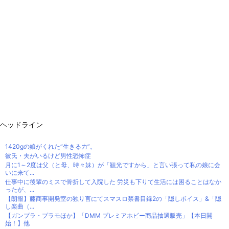
ヘッドライン
1420gの娘がくれた“生きる力”。
彼氏・夫がいるけど男性恐怖症
月に1～2度は父（と母、時々妹）が「観光ですから」と言い張って私の娘に会
いに来て...
仕事中に後輩のミスで骨折して入院した 労災も下りて生活には困ることはなか
ったが、...
【朗報】藤商事開発室の独り言にてスマスロ禁書目録2の「隠しボイス」&「隠
し楽曲（...
【ガンプラ・プラモほか】「DMM プレミアホビー商品抽選販売」【本日開
始！】他