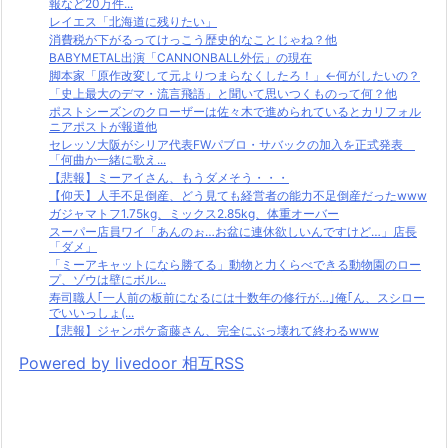
報など20万件...
レイエス「北海道に残りたい」
消費税が下がるってけっこう歴史的なことじゃね？他
BABYMETAL出演「CANNONBALL外伝」の現在
脚本家「原作改変して元よりつまらなくしたろ！」←何がしたいの？
「史上最大のデマ・流言飛語」と聞いて思いつくものって何？他
ポストシーズンのクローザーは佐々木で進められているとカリフォル
ニアポストが報道他
セレッソ大阪がシリア代表FWパブロ・サバックの加入を正式発表
「何曲か一緒に歌え...
【悲報】ミーアイさん、もうダメそう・・・
【仰天】人手不足倒産、どう見ても経営者の能力不足倒産だったwww
ガジャマトフ1.75kg、ミックス2.85kg、体重オーバー
スーパー店員ワイ「あんのぉ…お盆に連休欲しいんですけど…」店長
「ダメ」
「ミーアキャットになら勝てる」動物と力くらべできる動物園のロー
プ、ゾウは壁にボル...
寿司職人｢一人前の板前になるには十数年の修行が…｣俺｢ん、スシロー
でいいっしょ(...
【悲報】ジャンポケ斎藤さん、完全にぶっ壊れて終わるwww
Powered by livedoor 相互RSS