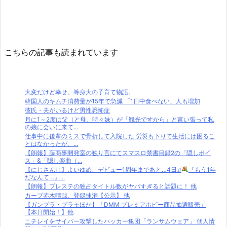
こちらの記事も読まれています
大変だけど幸せ。等身大の子育て物語。
韓国人のキムチ消費量が15年で急減 「1日中食べない」人も増加
彼氏・夫がいるけど男性恐怖症
月に1～2度は父（と母、時々妹）が「観光ですから」と言い張って私
の娘に会いに来て...
仕事中に後輩のミスで骨折して入院した 労災も下りて生活には困るこ
とはなかったが、...
【朗報】藤商事開発室の独り言にてスマスロ禁書目録2の「隠しボイ
ス」&「隠し楽曲（...
【にじさんじ】よいゆめ、デビュー1周年まであと…4日♫
『もう1年
だなんて…』...
【朗報】プレステの独占タイトル数がヤバすぎると話題に！ 他
カープ赤木晴哉、登録抹消【公示】 他
【ガンプラ・プラモほか】「DMM プレミアホビー商品抽選販売」
【本日開始！】他
ニチレイをサイバー攻撃したハッカー集団「ランサムウェア」 個人情