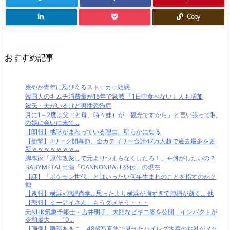
Copy
おすすめ記事
爽やか青年に忍び寄るストーカー疑惑
韓国人のキムチ消費量が15年で急減 「1日中食べない」人も増加
彼氏・夫がいるけど男性恐怖症
月に1～2度は父（と母、時々妹）が「観光ですから」と言い張って私
の娘に会いに来て...
【朗報】地球がまわっている理由、明らかになる
【衝撃】Jリーグ開幕節、全カテゴリー合計47万人超で過去最多を更
新ｗｗｗｗｗｗｗ...
脚本家「原作改変して元よりつまらなくしたろ！」←何がしたいの？
BABYMETAL出演「CANNONBALL外伝」の現在
【謎】「ポケモン世代」とはいったい何年生まれのことを指すのか？
他
【速報】横浜×沖縄尚学…思ったより横浜が強すぎて沖縄が逝く… 他
【悲報】ミーアイさん、もうダメそう・・・
元NHK気象予報士・吉井明子、大胆なビキニ姿を公開「インパクトが
令和最大」「10...
【画像】雛形あきこ、48歳写真集で見せたハイレグ水着のお乳がヌケ