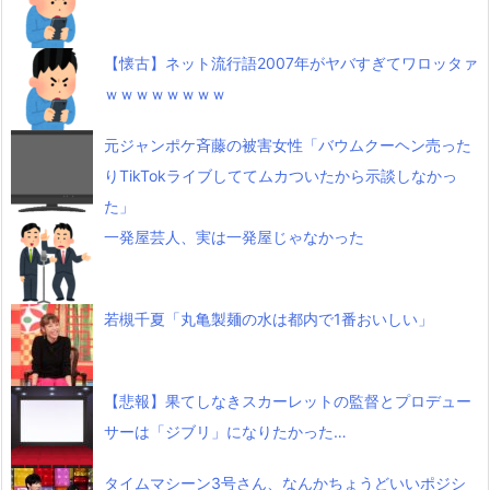
【懐古】ネット流行語2007年がヤバすぎてワロッタァ
ｗｗｗｗｗｗｗｗ
元ジャンポケ斉藤の被害女性「バウムクーヘン売った
りTikTokライブしててムカついたから示談しなかっ
た」
一発屋芸人、実は一発屋じゃなかった
若槻千夏「丸亀製麺の水は都内で1番おいしい」
【悲報】果てしなきスカーレットの監督とプロデュー
サーは「ジブリ」になりたかった…
タイムマシーン3号さん、なんかちょうどいいポジシ