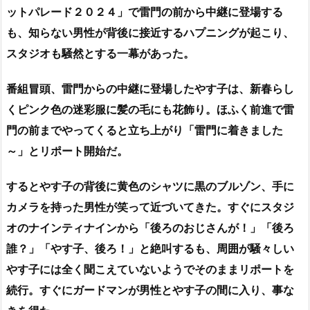
ットパレード２０２４」で雷門の前から中継に登場する
も、知らない男性が背後に接近するハプニングが起こり、
スタジオも騒然とする一幕があった。
番組冒頭、雷門からの中継に登場したやす子は、新春らし
くピンク色の迷彩服に髪の毛にも花飾り。ほふく前進で雷
門の前までやってくると立ち上がり「雷門に着きました
～」とリポート開始だ。
するとやす子の背後に黄色のシャツに黒のブルゾン、手に
カメラを持った男性が笑って近づいてきた。すぐにスタジ
オのナインティナインから「後ろのおじさんが！」「後ろ
誰？」「やす子、後ろ！」と絶叫するも、周囲が騒々しい
やす子には全く聞こえていないようでそのままリポートを
続行。すぐにガードマンが男性とやす子の間に入り、事な