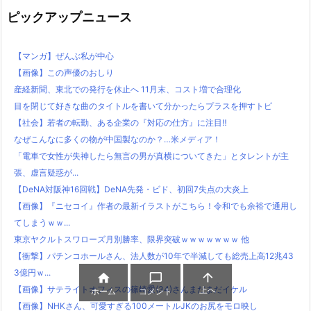
ピックアップニュース
【マンガ】ぜんぶ私が中心
【画像】この声優のおしり
産経新聞、東北での発行を休止へ 11月末、コスト増で合理化
目を閉じて好きな曲のタイトルを書いて分かったらプラスを押すトピ
【社会】若者の転勤、ある企業の『対応の仕方』に注目‼
なぜこんなに多くの物が中国製なのか？…米メディア！
「電車で女性が失神したら無言の男が真横についてきた」とタレントが主
張、虚言疑惑が...
【DeNA対阪神16回戦】DeNA先発・ビド、初回7失点の大炎上
【画像】『ニセコイ』作者の最新イラストがこちら！令和でも余裕で通用し
てしまうｗｗ...
東京ヤクルトスワローズ月別勝率、限界突破ｗｗｗｗｗｗｗ 他
【衝撃】パチンコホールさん、法人数が10年で半減しても総売上高12兆43
3億円ｗ...



上へ
【画像】サテライトオフィスの篠崎愛(34)さんまだまだイケル
ホーム
コメント
【画像】NHKさん、可愛すぎる100メートルJKのお尻をモロ映し