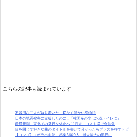
こちらの記事も読まれています
不器用な二人が辿り着いた、切なく温かい恋物語
日本の地震被害に支援したのに…「韓国産の水は水洗トイレに」
産経新聞、東北での発行を休止へ 11月末、コスト増で合理化
目を閉じて好きな曲のタイトルを書いて分かったらプラスを押すトピ
【コンゴ】エボラ出血熱、感染3600人…過去最大の流行に