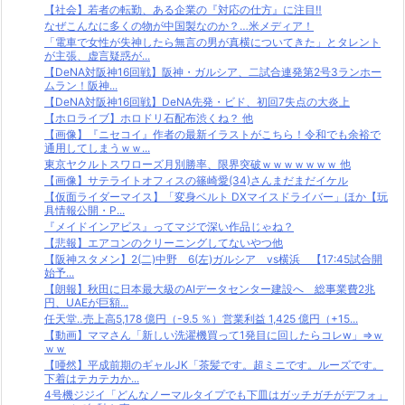
【社会】若者の転勤、ある企業の『対応の仕方』に注目‼
なぜこんなに多くの物が中国製なのか？…米メディア！
「電車で女性が失神したら無言の男が真横についてきた」とタレント
が主張、虚言疑惑が...
【DeNA対阪神16回戦】阪神・ガルシア、二試合連発第2号3ランホー
ムラン！阪神...
【DeNA対阪神16回戦】DeNA先発・ビド、初回7失点の大炎上
【ホロライブ】ホロドリ石配布渋くね？ 他
【画像】『ニセコイ』作者の最新イラストがこちら！令和でも余裕で
通用してしまうｗｗ...
東京ヤクルトスワローズ月別勝率、限界突破ｗｗｗｗｗｗｗ 他
【画像】サテライトオフィスの篠崎愛(34)さんまだまだイケル
【仮面ライダーマイス】「変身ベルト DXマイスドライバー」ほか【玩
具情報公開・P...
『メイドインアビス』ってマジで深い作品じゃね？
【悲報】エアコンのクリーニングしてないやつ他
【阪神スタメン】2(二)中野 6(左)ガルシア vs横浜 【17:45試合開
始予...
【朗報】秋田に日本最大級のAIデータセンター建設へ 総事業費2兆
円、UAEが巨額...
任天堂‥売上高5,178 億円（-9.5 ％）営業利益 1,425 億円（+15...
【動画】ママさん「新しい洗濯機買って1発目に回したらコレw」⇒ｗ
ｗｗ
【唖然】平成前期のギャルJK「茶髪です。超ミニです。ルーズです。
下着はテカテカか...
4号機ジジイ「どんなノーマルタイプでも下皿はガッチガチがデフォ」