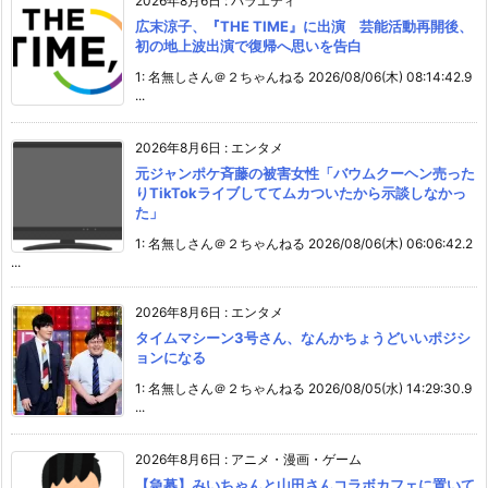
2026年8月6日
:
バラエティ
広末涼子、『THE TIME』に出演 芸能活動再開後、
初の地上波出演で復帰へ思いを告白
1: 名無しさん＠２ちゃんねる 2026/08/06(木) 08:14:42.9
...
2026年8月6日
:
エンタメ
元ジャンポケ斉藤の被害女性「バウムクーヘン売った
りTikTokライブしててムカついたから示談しなかっ
た」
1: 名無しさん＠２ちゃんねる 2026/08/06(木) 06:06:42.2
...
2026年8月6日
:
エンタメ
タイムマシーン3号さん、なんかちょうどいいポジシ
ョンになる
1: 名無しさん＠２ちゃんねる 2026/08/05(水) 14:29:30.9
...
2026年8月6日
:
アニメ・漫画・ゲーム
【急募】みいちゃんと山田さんコラボカフェに置いて