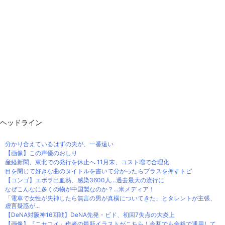
ヘッドライン
分かり合えているはずの夫が、一番遠い
【画像】この声優のおしり
産経新聞、東北での発行を休止へ 11月末、コスト増で合理化
目を閉じて好きな曲のタイトルを書いて分かったらプラスを押すトピ
【コンゴ】エボラ出血熱、感染3600人…過去最大の流行に
なぜこんなに多くの物が中国製なのか？…米メディア！
「電車で女性が失神したら無言の男が真横についてきた」とタレントが主張、
虚言疑惑が...
【DeNA対阪神16回戦】DeNA先発・ビド、初回7失点の大炎上
【画像】『ニセコイ』作者の最新イラストがこちら！令和でも余裕で通用して