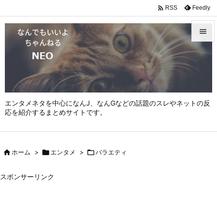

Feedly
RSS


メニュ

サイド

エンタメネタを中心になんJ、なんGなどの話題のスレやネットの反
前へ
応を紹介するまとめサイトです。

次へ


ホーム
>

エンタメ
>

バラエティ
検索
スポンサーリンク