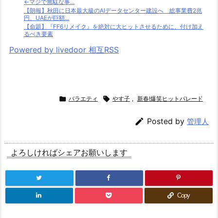
←マジで無駄な事...
【朗報】秋田に日本最大級のAIデータセンター建設へ 総事業費2兆
円、UAEが巨額...
【命題】『FF6リメイク』を絶対に大ヒットさせるために、付け加え
るべき要素
Powered by livedoor 相互RSS

バラエティ

やす子
,
新春!爆笑ヒットパレード

Posted by
管理人
よろしければシェアお願いします
Copy