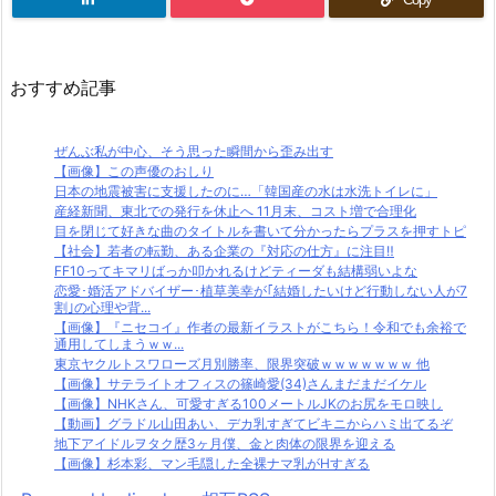
おすすめ記事
ぜんぶ私が中心、そう思った瞬間から歪み出す
【画像】この声優のおしり
日本の地震被害に支援したのに…「韓国産の水は水洗トイレに」
産経新聞、東北での発行を休止へ 11月末、コスト増で合理化
目を閉じて好きな曲のタイトルを書いて分かったらプラスを押すトピ
【社会】若者の転勤、ある企業の『対応の仕方』に注目‼
FF10ってキマリばっか叩かれるけどティーダも結構弱いよな
恋愛･婚活アドバイザー･植草美幸が｢結婚したいけど行動しない人が7
割｣の心理や背...
【画像】『ニセコイ』作者の最新イラストがこちら！令和でも余裕で
通用してしまうｗｗ...
東京ヤクルトスワローズ月別勝率、限界突破ｗｗｗｗｗｗｗ 他
【画像】サテライトオフィスの篠崎愛(34)さんまだまだイケル
【画像】NHKさん、可愛すぎる100メートルJKのお尻をモロ映し
【動画】グラドル山田あい、デカ乳すぎてビキニからハミ出てるぞ
地下アイドルヲタク歴3ヶ月僕、金と肉体の限界を迎える
【画像】杉本彩、マン毛隠した全裸ナマ乳がHすぎる