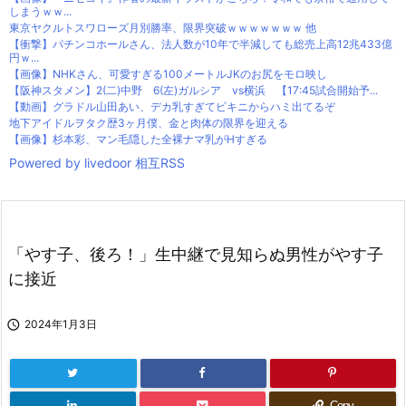
しまうｗｗ...
東京ヤクルトスワローズ月別勝率、限界突破ｗｗｗｗｗｗｗ 他
【衝撃】パチンコホールさん、法人数が10年で半減しても総売上高12兆433億
円ｗ...
【画像】NHKさん、可愛すぎる100メートルJKのお尻をモロ映し
【阪神スタメン】2(二)中野 6(左)ガルシア vs横浜 【17:45試合開始予...
【動画】グラドル山田あい、デカ乳すぎてビキニからハミ出てるぞ
地下アイドルヲタク歴3ヶ月僕、金と肉体の限界を迎える
【画像】杉本彩、マン毛隠した全裸ナマ乳がHすぎる
Powered by livedoor 相互RSS
「やす子、後ろ！」生中継で見知らぬ男性がやす子
に接近

2024年1月3日
Copy