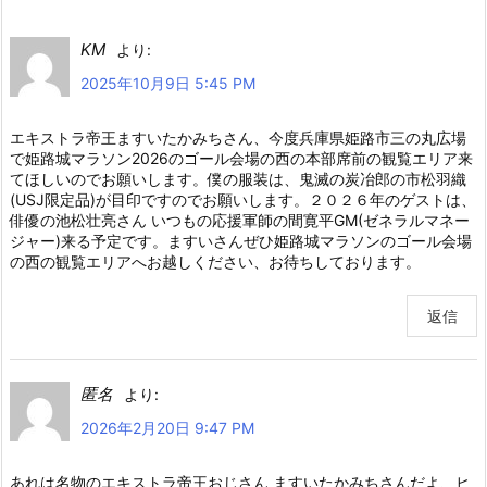
KM
より:
2025年10月9日 5:45 PM
エキストラ帝王ますいたかみちさん、今度兵庫県姫路市三の丸広場
で姫路城マラソン2026のゴール会場の西の本部席前の観覧エリア来
てほしいのでお願いします。僕の服装は、鬼滅の炭冶郎の市松羽織
(USJ限定品)が目印ですのでお願いします。２０２６年のゲストは、
俳優の池松壮亮さん いつもの応援軍師の間寛平GM(ゼネラルマネー
ジャー)来る予定です。ますいさんぜひ姫路城マラソンのゴール会場
の西の観覧エリアへお越しください、お待ちしております。
返信
匿名
より:
2026年2月20日 9:47 PM
あれは名物のエキストラ帝王おじさん ますいたかみちさんだよ、ヒ