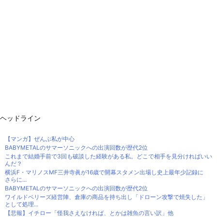
ヘッドライン
【マンガ】ぜんぶ私が中心
BABYMETALのサマーソニックへの出演回数が歴代2位
これまで結婚手前で3回も破談した経験がある私。どこで相手を見分ければいい
んだ？
横浜F・マリノスMF三井寺眞が16歳で開幕スタメン出場し史上最年少記録に
さらに...
BABYMETALのサマーソニックへの出演回数が歴代2位
ワイルドベリーズ経営陣、倉庫の商品を持ち出し「ドローン攻撃で焼失した」
として処理...
【悲報】イチロー「怪我さえなければ、とかは雑魚の言い訳」他