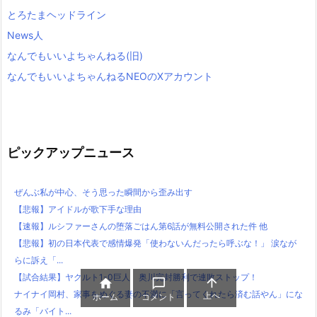
とろたまヘッドライン
News人
なんでもいいよちゃんねる(旧)
なんでもいいよちゃんねるNEOのXアカウント
ピックアップニュース
ぜんぶ私が中心、そう思った瞬間から歪み出す
【悲報】アイドルが歌下手な理由
【速報】ルシファーさんの堕落ごはん第6話が無料公開された件 他
【悲報】初の日本代表で感情爆発「使わないんだったら呼ぶな！」 涙なが
らに訴え「...
【試合結果】ヤクルト1-0巨人 奥川完封勝利で連敗ストップ！



ナイナイ岡村、家事をめぐる妻の不満に「言ってくれたら済む話やん」にな
上へ
ホーム
コメント
るみ「バイト...