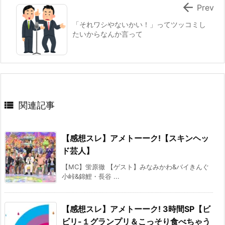

Prev
「それワシやないかい！」ってツッコミし
たいからなんか言って

関連記事
【感想スレ】アメトーーク!【スキンヘッ
ド芸人】
【MC】蛍原徹 【ゲスト】みなみかわ&バイきんぐ
小峠&錦鯉・長谷 ...
【感想スレ】アメトーーク! 3時間SP【ビ
ビリ-１グランプリ＆こっそり食べちゃう