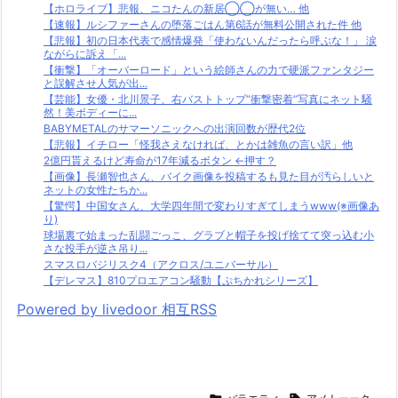
【ホロライブ】悲報、ニコたんの新居◯◯が無い… 他
【速報】ルシファーさんの堕落ごはん第6話が無料公開された件 他
【悲報】初の日本代表で感情爆発「使わないんだったら呼ぶな！」 涙
ながらに訴え「...
【衝撃】「オーバーロード」という絵師さんの力で硬派ファンタジー
と誤解させ人気が出...
【芸能】女優・北川景子、右バストトップ“衝撃密着”写真にネット騒
然！美ボディーに...
BABYMETALのサマーソニックへの出演回数が歴代2位
【悲報】イチロー「怪我さえなければ、とかは雑魚の言い訳」他
2億円貰えるけど寿命が17年減るボタン ←押す？
【画像】長瀬智也さん、バイク画像を投稿するも見た目が汚らしいと
ネットの女性たちか...
【驚愕】中国女さん、大学四年間で変わりすぎてしまうwww(※画像あ
り)
球場裏で始まった乱闘ごっこ、グラブと帽子を投げ捨てて突っ込む小
さな投手が逆さ吊り...
スマスロバジリスク4（アクロス/ユニバーサル）
【デレマス】810プロエアコン騒動【ぷちかれシリーズ】
Powered by livedoor 相互RSS