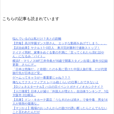
こちらの記事も読まれています
悩んでいるのは私だけ？夫との距離
【悲報】高川学園ダンス部さん、エッチな動画をあげてしまう。。。
【試合結果】ヤクルト1-0巨人 奥川完封勝利で連敗ストップ！
ナイナイ岡村、家事をめぐる妻の不満に「言ってくれたら済む話や
ん」になるみ「バイト...
横浜F・マリノスMF三井寺眞が16歳で開幕スタメン出場し最年少記録
更新 さらにデ...
「日本は危険だ」と吹聴したのを真に受けた中国人旅行客、だが代替
旅行先が日本ほど安...
ゲームってキャラが一番重要じゃね？？？
俺なんてクスィフィアス レール砲くらいの仕事しかできないよ
【Gジェネエターナル】ハロの日イベントガナイノオカシクナイ？
【人口激変】日本人が減り「外国人が増えた」自治体ランキング、1位
大阪市 2位横浜...
【兵庫】ドン・キホーテ露店「うなぎのかば焼き」で食中毒 男女14
人が発熱や腹痛な...
【マジかよ】職場のおっさんからの遊びの誘い断ったらとんでもない
こと言われたんだが