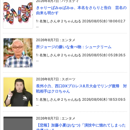
2026年8月7日
:
バラエティ
きゃりーぱみゅぱみゅ、本名をさらりと告白 芸名の
由来も明かす
1: 名無しさん＠２ちゃんねる 2026/08/05(水) 18:06:02.7
...
2026年8月7日
:
エンタメ
所ジョージの嫌いな食べ物：シュークリーム
1: 名無しさん＠２ちゃんねる 2026/08/05(水) 05:28:26.5
...
2026年8月7日
:
スポーツ
長州小力、西口DXプロレス8月大会でリング復帰 対
戦相手はクロちゃん
1: 名無しさん＠２ちゃんねる 2026/08/06(木) 18:53:09.5
...
2026年8月7日
:
エンタメ
【悲報】加藤小夏(おなつ)「演技中に惚れてしまった