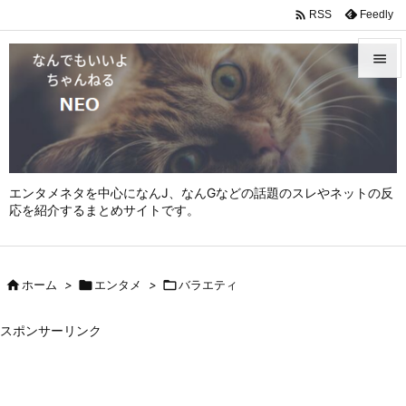

Feedly
RSS


メニュ

サイド

エンタメネタを中心になんJ、なんGなどの話題のスレやネットの反
前へ
応を紹介するまとめサイトです。

次へ


ホーム
>

エンタメ
>

バラエティ
検索
スポンサーリンク