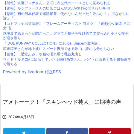
【朗報】永瀬アンナさん、公式に次世代のエースとして認められる
【速報】ルシファーさんの堕落ごはん第6話が無料公開された件 他
【悲報】初の日本代表で感情爆発「使わないんだったら呼ぶな！」 涙ながらに
訴え「...
【コトブキヤ出荷情報】「フレームアーティスト 雪ミク」「創彩少女庭園 早乙
女 瑠...
球場裏で始まった乱闘ごっこ、グラブと帽子を投げ捨てて突っ込む小さな投手
が逆さ吊り...
『IDOL RUNWAY COLLECTION』にJuice=Juiceの出演決...
広末涼子さんが地上波にスピード復帰できる理由、誰にも分からない
【画像】二階堂ふみ、映画の濡れ場で乳首丸出し
マクドナルドCMに出演していた上國料萌衣さん、バイトに応募するも書類選考
で落ちる
Powered by livedoor 相互RSS
アメトーーク！「スキンヘッド芸人」に期待の声

2024年4月16日