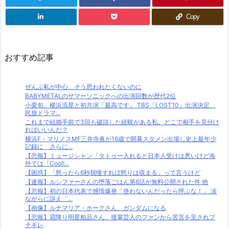
Copy
おすすめ記事
ぜんぶ私が中心、そう思われたくないのに
BABYMETALのサマーソニックへの出演回数が歴代2位
小栗旬、横浜流星と初共演「最高です」 TBS「LOST10」出演決定、
民放ドラマ...
これまで結婚手前で3回も破談した経験がある私。どこで相手を見分け
ればいいんだ？
横浜F・マリノスMF三井寺眞が16歳で開幕スタメン出場し史上最年少
記録に さらに...
【悲報】ミュージシャン「タトゥー入れると日本人受けは悪いけど海
外では『Cool!...
【困惑】「怒ったら6秒我慢すれば怒りは収まる」って言うけど
【速報】ルシファーさんの堕落ごはん第6話が無料公開された件 他
【悲報】初の日本代表で感情爆発「使わないんだったら呼ぶな！」 涙
ながらに訴え「...
【画像】ルナマリア・ホークさん、ガンダムになる
【悲報】霜降り明星粗品さん、後輩芸人のファンから苦言を呈されブ
チギレ