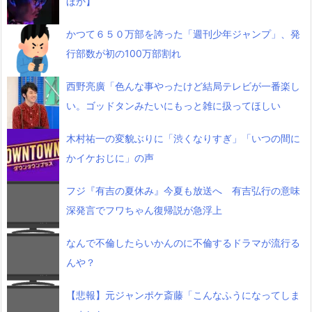
ほか】
かつて６５０万部を誇った「週刊少年ジャンプ」、発
行部数が初の100万部割れ
西野亮廣「色んな事やったけど結局テレビが一番楽し
い。ゴッドタンみたいにもっと雑に扱ってほしい
木村祐一の変貌ぶりに「渋くなりすぎ」「いつの間に
かイケおじに」の声
フジ『有吉の夏休み』今夏も放送へ 有吉弘行の意味
深発言でフワちゃん復帰説が急浮上
なんで不倫したらいかんのに不倫するドラマが流行る
んや？
【悲報】元ジャンポケ斎藤「こんなふうになってしま