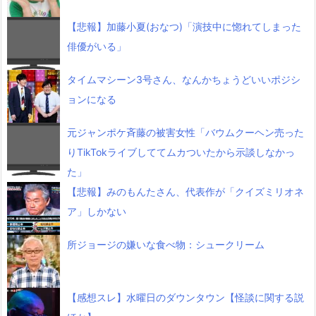
【悲報】加藤小夏(おなつ)「演技中に惚れてしまった
俳優がいる」
タイムマシーン3号さん、なんかちょうどいいポジシ
ョンになる
元ジャンポケ斉藤の被害女性「バウムクーヘン売った
りTikTokライブしててムカついたから示談しなかっ
た」
【悲報】みのもんたさん、代表作が「クイズミリオネ
ア」しかない
所ジョージの嫌いな食べ物：シュークリーム
【感想スレ】水曜日のダウンタウン【怪談に関する説