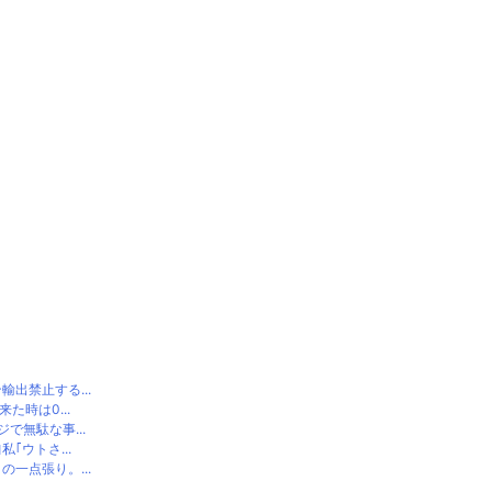
出禁止する...
時は0...
無駄な事...
ウトさ...
一点張り。...