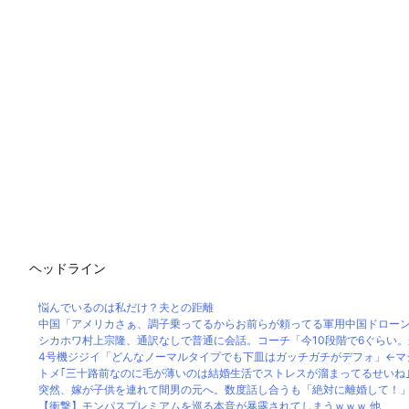
ヘッドライン
悩んでいるのは私だけ？夫との距離
中国「アメリカさぁ、調子乗ってるからお前らが頼ってる軍用中国ドローン輸
シカホワ村上宗隆、通訳なしで普通に会話。コーチ「今10段階で6ぐらい。来た
4号機ジジイ「どんなノーマルタイプでも下皿はガッチガチがデフォ」←マジで
トメ｢三十路前なのに毛が薄いのは結婚生活でストレスが溜まってるせいね｣私｢
突然、嫁が子供を連れて間男の元へ。数度話し合うも「絶対に離婚して！」の
【衝撃】モンパスプレミアムを巡る本音が暴露されてしまうｗｗｗ 他