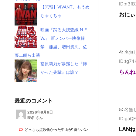
ID:n3f
【悲報】VIVANT、もうめ
おにぃ
ちゃくちゃ
映画『踊る大捜査線 N.E.
W.』 新メンバー映像解
禁 趣里、増田貴久、佐
4:
名無
藤二朗ら出演
ID:tg7
指原莉乃が暴露した『怖
らんね
かった先輩』は誰？
最近のコメント
5:
名無
2026年8月6日
匿名 さん
ID:gaQ
LAN
どっちも点数低かった中山が1番ヤバい