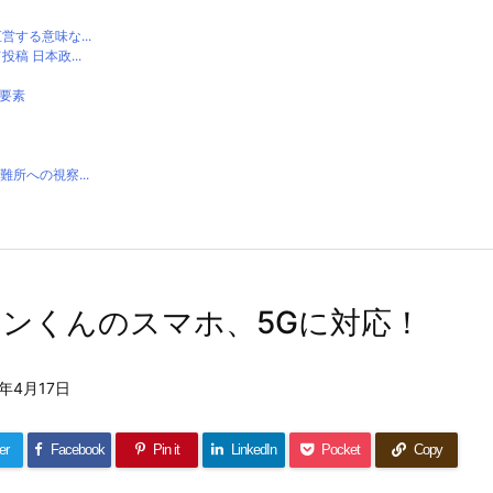
する意味な...
 日本政...
要素
所への視察...
ンくんのスマホ、5Gに対応！
4年4月17日
er
Facebook
Pin it
LinkedIn
Pocket
Copy