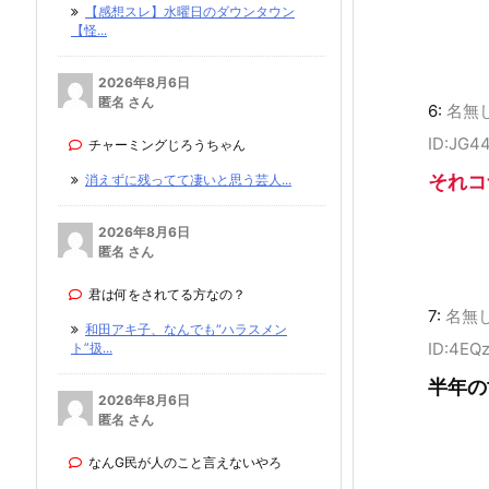
【感想スレ】水曜日のダウンタウン
【怪...
2026年8月6日
匿名 さん
6:
名無
ID:JG4
チャーミングじろうちゃん
それコ
消えずに残ってて凄いと思う芸人...
2026年8月6日
匿名 さん
君は何をされてる方なの？
7:
名無
和田アキ子、なんでも“ハラスメン
ID:4EQ
ト”扱...
半年の
2026年8月6日
匿名 さん
なんG民が人のこと言えないやろ