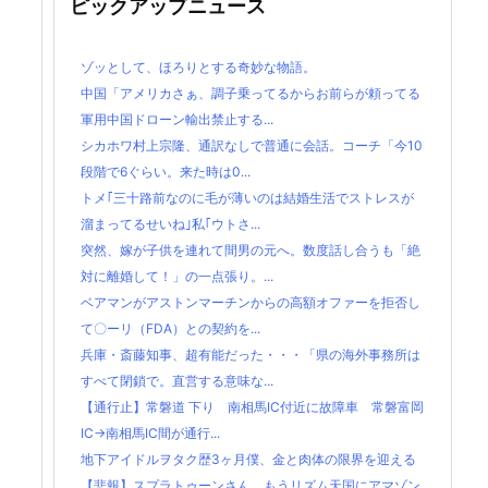
ピックアップニュース
ゾッとして、ほろりとする奇妙な物語。
中国「アメリカさぁ、調子乗ってるからお前らが頼ってる
軍用中国ドローン輸出禁止する...
シカホワ村上宗隆、通訳なしで普通に会話。コーチ「今10
段階で6ぐらい。来た時は0...
トメ｢三十路前なのに毛が薄いのは結婚生活でストレスが
溜まってるせいね｣私｢ウトさ...
突然、嫁が子供を連れて間男の元へ。数度話し合うも「絶
対に離婚して！」の一点張り。...
ベアマンがアストンマーチンからの高額オファーを拒否し
て〇ーリ（FDA）との契約を...
兵庫・斎藤知事、超有能だった・・・「県の海外事務所は
すべて閉鎖で。直営する意味な...
【通行止】常磐道 下り 南相馬IC付近に故障車 常磐富岡
IC→南相馬IC間が通行...
地下アイドルヲタク歴3ヶ月僕、金と肉体の限界を迎える
【悲報】スプラトゥーンさん、もうリズム天国にアマゾン