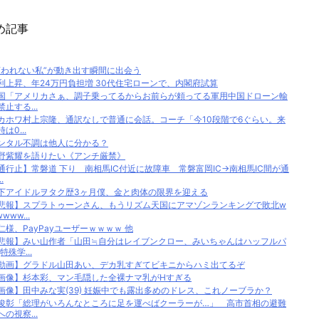
め記事
変われない私”が動き出す瞬間に出会う
利上昇、年24万円負担増 30代住宅ローンで、内閣府試算
国「アメリカさぁ、調子乗ってるからお前らが頼ってる軍用中国ドローン輸
禁止する...
カホワ村上宗隆、通訳なしで普通に会話。コーチ「今10段階で6ぐらい。来
は0...
ンタル不調は他人に分かる？
野紫耀を語りたい《アンチ厳禁》
通行止】常磐道 下り 南相馬IC付近に故障車 常磐富岡IC→南相馬IC間が通
.
下アイドルヲタク歴3ヶ月僕、金と肉体の限界を迎える
悲報】スプラトゥーンさん、もうリズム天国にアマゾンランキングで敗北w
www...
仁様、PayPayユーザーｗｗｗｗ 他
悲報】みい山作者「山田≒自分はレイブンクロー、みいちゃんはハッフルパ
特殊学...
動画】グラドル山田あい、デカ乳すぎてビキニからハミ出てるぞ
画像】杉本彩、マン毛隠した全裸ナマ乳がHすぎる
画像】田中みな実(39) 妊娠中でも露出多めのドレス、これノーブラか？
俊彰「総理がいろんなところに足を運べばクーラーが…」 高市首相の避難
への視察...