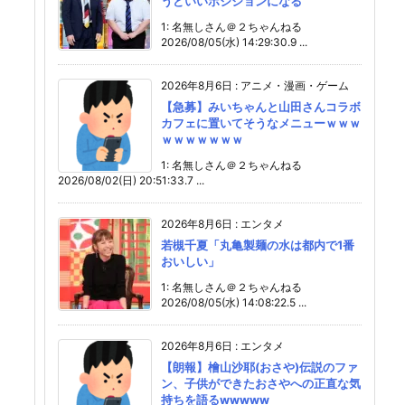
うどいいポジションになる
1: 名無しさん＠２ちゃんねる
2026/08/05(水) 14:29:30.9 ...
2026年8月6日
:
アニメ・漫画・ゲーム
【急募】みいちゃんと山田さんコラボ
カフェに置いてそうなメニューｗｗｗ
ｗｗｗｗｗｗｗ
1: 名無しさん＠２ちゃんねる
2026/08/02(日) 20:51:33.7 ...
2026年8月6日
:
エンタメ
若槻千夏「丸亀製麺の水は都内で1番
おいしい」
1: 名無しさん＠２ちゃんねる
2026/08/05(水) 14:08:22.5 ...
2026年8月6日
:
エンタメ
【朗報】檜山沙耶(おさや)伝説のファ
ン、子供ができたおさやへの正直な気
持ちを語るwwwww