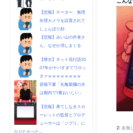
こんな
【悲報】チーター、無理
矢理カメラを設置されて
しょんぼり顔
【悲報】みい山の作者さ
ん、なぜか消しまくる
【懐古】ネット流行語20
07年がヤバすぎてワロッ
タァｗｗｗｗｗｗｗｗ
若槻千夏「丸亀製麺の水
は都内で1番おいしい」
【悲報】果てしなきスカ
ーレットの監督とプロデ
ューサーは「ジブリ」に
2:
名無
なりたかった…