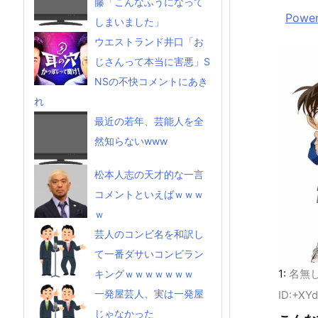
藤「こんなふうになって
Power
しまいました」
ウエストランド井口「お
じさんって本当に害悪」S
NSの不快コメントにあき
れ
最近の若年、芸能人を全
然知らないwww
松本人志の天才的な一言
コメントといえばｗｗｗ
ｗ
芸人のコンビ名を和訳し
て一番ダサいコンビラン
1:
名無
キングｗｗｗｗｗｗｗ
一発屋芸人、実は一発屋
ID:+XY
じゃなかった