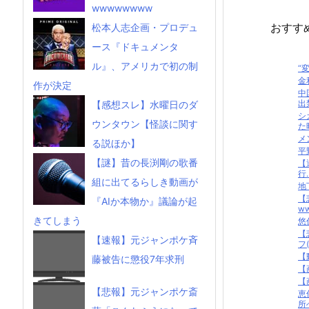
wwwwwwww
おすす
松本人志企画・プロデュ
ース『ドキュメンタ
ル』、アメリカで初の制
“
金
作が決定
中
出
【感想スレ】水曜日のダ
シ
ウンタウン【怪談に関す
た時
メ
る説ほか】
平
【謎】昔の長渕剛の歌番
【
行..
組に出てるらしき動画が
地
【
『AIか本物か』議論が起
ww
きてしまう
悠
【
【速報】元ジャンポケ斉
フ(
【
藤被告に懲役7年求刑
【
【
【悲報】元ジャンポケ斎
恵
所