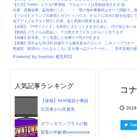
【公示】DeNA、ビドが1軍登録、マルセリーノは登録抹消されず 他
兵庫・斎藤知事、超有能だった・・・「県の海外事務所はすべて閉鎖で。直営
【ワロタ】トランプ大統領とホワイトハウス、ナルトに自分の顔を合成して投稿
地下アイドルヲタク歴3ヶ月僕、金と肉体の限界を迎える
【命題】『FF6リメイク』を絶対に大ヒットさせるために、付け加えるべき
【動画】グラドル山田あい、デカ乳すぎてビキニからハミ出てるぞ
【画像】杉本彩、マン毛隠した全裸ナマ乳がHすぎる
【画像】田中みな実(39) 妊娠中でも露出多めのドレス、これノーブラか？
恵俊彰「総理がいろんなところに足を運べばクーラーが…」 高市首相の避難
Powered by livedoor 相互RSS
人気記事ランキング
コナ
【速報】NHK職員が番組

202
出演者から性被害
ダウンタウンプラスの観
Twitt
覧客の年齢層wwwwwww