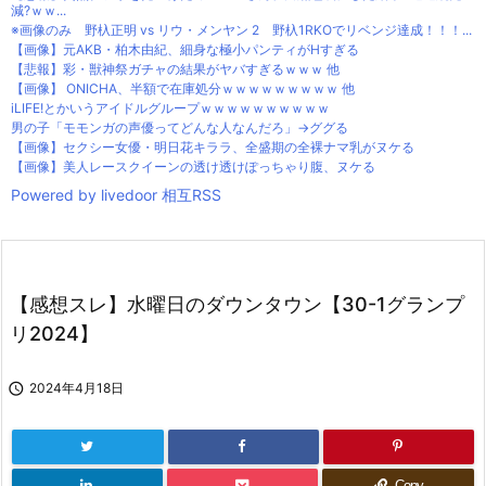
減?ｗｗ...
※画像のみ 野杁正明 vs リウ・メンヤン 2 野杁1RKOでリベンジ達成！！！...
【画像】元AKB・柏木由紀、細身な極小パンティがHすぎる
【悲報】彩・獣神祭ガチャの結果がヤバすぎるｗｗｗ 他
【画像】 ONICHA、半額で在庫処分ｗｗｗｗｗｗｗｗｗ 他
iLIFE!とかいうアイドルグループｗｗｗｗｗｗｗｗｗｗ
男の子「モモンガの声優ってどんな人なんだろ」→ググる
【画像】セクシー女優・明日花キララ、全盛期の全裸ナマ乳がヌケる
【画像】美人レースクイーンの透け透けぽっちゃり腹、ヌケる
Powered by livedoor 相互RSS
【感想スレ】水曜日のダウンタウン【30-1グランプ
リ2024】

2024年4月18日
Copy