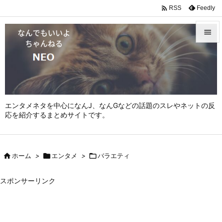

Feedly
RSS


メニュ

サイド

エンタメネタを中心になんJ、なんGなどの話題のスレやネットの反
前へ
応を紹介するまとめサイトです。

次へ


ホーム
>

エンタメ
>

バラエティ
検索
スポンサーリンク