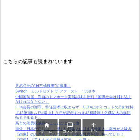
こちらの記事も読まれています
共感必至の“日常修羅場”短編集！
Switch カルドセプト ザ ファースト 1,858 本
中国国防省、海自のトマホーク実射試験を批判「国際社会は封じ込ま
なければならない」
FIFA会長の謝罪、辞任要求は収まらず UEFAはボイコットの方針維持
【J2第1節 八戸×富山】八戸が記念すべきJ2初勝利！佐藤祐太の無回
転ミドル＆ド...
高市の消費税減税ちょっとひどいわ他



海外「日本が正しい！」優しい日本人に甘える外国人に海外が大騒ぎ
上へ
ホーム
コメント
【画像】のんさん、とんでもなく立派な乳房を隠し持っていた！
【画像】「美人すぎる県警本部長」、失職・・・