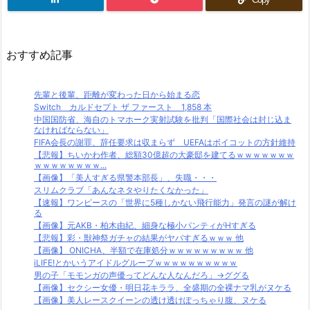
おすすめ記事
先輩と後輩、距離が変わった日から始まる恋
Switch カルドセプト ザ ファースト 1,858 本
中国国防省、海自のトマホーク実射試験を批判「国際社会は封じ込ま
なければならない」
FIFA会長の謝罪、辞任要求は収まらず UEFAはボイコットの方針維持
【悲報】ちいかわ作者、総額30億超の大豪邸を建てるｗｗｗｗｗｗｗ
ｗｗｗｗｗｗｗｗ...
【画像】「美人すぎる県警本部長」、失職・・・
スリムクラブ「あんなネタやりたくなかった」
【速報】ワンピースの「世界に5種しかない飛行能力」発言の謎が解け
る
【画像】元AKB・柏木由紀、細身な極小パンティがHすぎる
【悲報】彩・獣神祭ガチャの結果がヤバすぎるｗｗｗ 他
【画像】 ONICHA、半額で在庫処分ｗｗｗｗｗｗｗｗｗ 他
iLIFE!とかいうアイドルグループｗｗｗｗｗｗｗｗｗｗ
男の子「モモンガの声優ってどんな人なんだろ」→ググる
【画像】セクシー女優・明日花キララ、全盛期の全裸ナマ乳がヌケる
【画像】美人レースクイーンの透け透けぽっちゃり腹、ヌケる