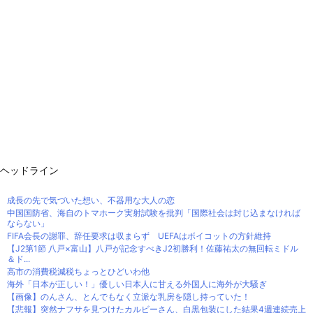
ヘッドライン
成長の先で気づいた想い、不器用な大人の恋
中国国防省、海自のトマホーク実射試験を批判「国際社会は封じ込まなければ
ならない」
FIFA会長の謝罪、辞任要求は収まらず UEFAはボイコットの方針維持
【J2第1節 八戸×富山】八戸が記念すべきJ2初勝利！佐藤祐太の無回転ミドル
＆ド...
高市の消費税減税ちょっとひどいわ他
海外「日本が正しい！」優しい日本人に甘える外国人に海外が大騒ぎ
【画像】のんさん、とんでもなく立派な乳房を隠し持っていた！
【悲報】突然ナフサを見つけたカルビーさん、白黒包装にした結果4週連続売上