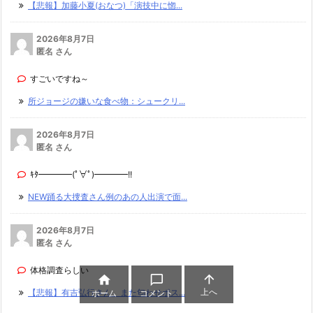
【悲報】加藤小夏(おなつ)「演技中に惚...
2026年8月7日
匿名 さん
すごいですね～
所ジョージの嫌いな食べ物：シュークリ...
2026年8月7日
匿名 さん
ｷﾀ━━━━(ﾟ∀ﾟ)━━━━!!
NEW踊る大捜査さん例のあの人出演で面...
2026年8月7日
匿名 さん
体格調査らしい



上へ
【悲報】有吉弘行さん、また匂わせポス...
ホーム
コメント