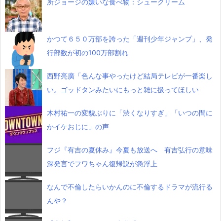
所ジョージの嫌いな食べ物：シュークリーム
かつて６５０万部を誇った「週刊少年ジャンプ」、発
行部数が初の100万部割れ
西野亮廣「色んな事やったけど結局テレビが一番楽し
い。ゴッドタンみたいにもっと雑に扱ってほしい
木村祐一の変貌ぶりに「渋くなりすぎ」「いつの間に
かイケおじに」の声
フジ『有吉の夏休み』今夏も放送へ 有吉弘行の意味
深発言でフワちゃん復帰説が急浮上
なんで不倫したらいかんのに不倫するドラマが流行る
んや？