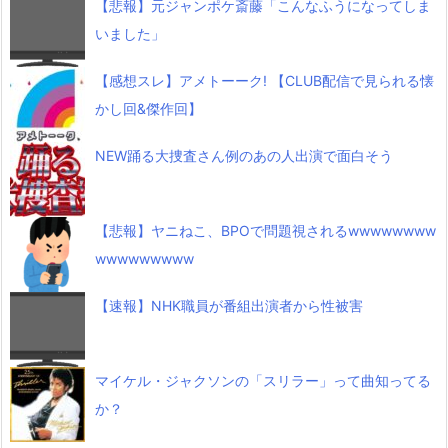
【悲報】元ジャンポケ斎藤「こんなふうになってしま
いました」
【感想スレ】アメトーーク! 【CLUB配信で見られる懐
かし回&傑作回】
NEW踊る大捜査さん例のあの人出演で面白そう
【悲報】ヤニねこ、BPOで問題視されるwwwwwwww
wwwwwwwww
【速報】NHK職員が番組出演者から性被害
マイケル・ジャクソンの「スリラー」って曲知ってる
か？