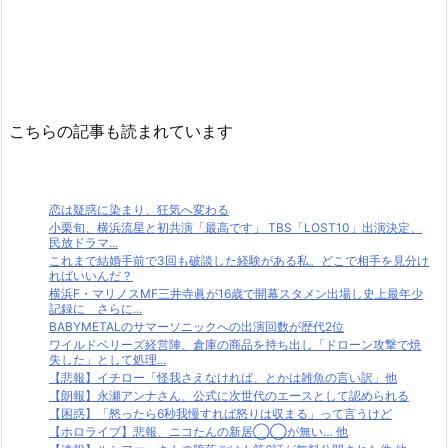
こちらの記事も読まれています
恋は疑惑に染まり、狂気へ変わる
小栗旬、横浜流星と初共演「最高です」 TBS「LOST10」出演決定、
民放ドラマ...
これまで結婚手前で3回も破談した経験がある私。どこで相手を見分け
ればいいんだ？
横浜F・マリノスMF三井寺眞が16歳で開幕スタメン出場し史上最年少
記録に さらに...
BABYMETALのサマーソニックへの出演回数が歴代2位
ワイルドベリーズ経営陣、倉庫の商品を持ち出し「ドローン攻撃で焼
失した」として処理...
【悲報】イチロー「怪我さえなければ、とかは雑魚の言い訳」他
【朗報】永瀬アンナさん、公式に次世代のエースとして認められる
【困惑】「怒ったら6秒我慢すれば怒りは収まる」って言うけど
【ホロライブ】悲報、ニコたんの新居◯◯が無い… 他