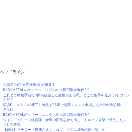
ヘッドライン
共感必至の“日常修羅場”短編集！
BABYMETALのサマーソニックへの出演回数が歴代2位
これまで結婚手前で3回も破談した経験がある私。どこで相手を見分ければいい
んだ？
横浜F・マリノスMF三井寺眞が16歳で開幕スタメン出場し史上最年少記録に
さらに...
BABYMETALのサマーソニックへの出演回数が歴代2位
ワイルドベリーズ経営陣、倉庫の商品を持ち出し「ドローン攻撃で焼失した」
として処理...
【悲報】イチロー「怪我さえなければ、とかは雑魚の言い訳」他