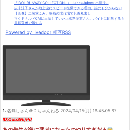
『IDOL RUNWAY COLLECTION』にJuice=Juiceの出演決...
広末涼子さんが地上波にスピード復帰できる理由、誰にも分からない
【画像】二階堂ふみ、映画の濡れ場で乳首丸出し
マクドナルドCMに出演していた上國料萌衣さん、バイトに応募するも
書類選考で落ちる
Powered by livedoor 相互RSS
1:
名無しさん＠２ちゃんねる
2024/04/15(月) 16:45:05.67
ID:OubSNi/Pd
あの先生が急に悪者になったのやりすぎだろ