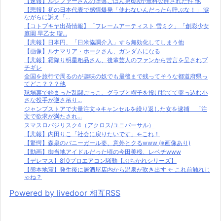
【速報】ルシファーさんの堕落ごはん第6話が無料公開された件 他
【悲報】初の日本代表で感情爆発「使わないんだったら呼ぶな！」 涙
ながらに訴え「...
【コトブキヤ出荷情報】「フレームアーティスト 雪ミク」「創彩少女
庭園 早乙女 瑠...
【悲報】日本円、「日米協調介入」すら無効化してしまう他
【画像】ルナマリア・ホークさん、ガンダムになる
【悲報】霜降り明星粗品さん、後輩芸人のファンから苦言を呈されブ
チギレ
全国を旅行で周るのが趣味の奴でも最後まで残ってそうな都道府県っ
てどこ？？？他
球場裏で始まった乱闘ごっこ、グラブと帽子を投げ捨てて突っ込む小
さな投手が逆さ吊り...
ジャンプストアで大量注文→キャンセルを繰り返した女を逮捕 「注
文で欲求が満たされ...
スマスロバジリスク4（アクロス/ユニバーサル）
【悲報】内田りこ「社会に戻りたいです」←これ！
【驚愕】森泉のバニーガール姿、意外とクるwww (※画像あり)
【動画】御当地アイドルだった頃の今田美桜、レベチwww
【デレマス】810プロエアコン騒動【ぷちかれシリーズ】
【熊本地震】発生後に居酒屋店内から温泉が吹き出す ← これ前触れじ
ゃね？
Powered by livedoor 相互RSS