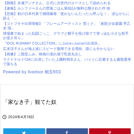
【朗報】永瀬アンナさん、公式に次世代のエースとして認められる
【速報】ルシファーさんの堕落ごはん第6話が無料公開された件 他
【悲報】初の日本代表で感情爆発「使わないんだったら呼ぶな！」 涙ながらに
訴え「...
【コトブキヤ出荷情報】「フレームアーティスト 雪ミク」「創彩少女庭園 早乙
女 瑠...
球場裏で始まった乱闘ごっこ、グラブと帽子を投げ捨てて突っ込む小さな投手
が逆さ吊り...
『IDOL RUNWAY COLLECTION』にJuice=Juiceの出演決...
広末涼子さんが地上波にスピード復帰できる理由、誰にも分からない
【画像】二階堂ふみ、映画の濡れ場で乳首丸出し
マクドナルドCMに出演していた上國料萌衣さん、バイトに応募するも書類選考
で落ちる
Powered by livedoor 相互RSS
「家なき子」観てた奴

2024年4月19日