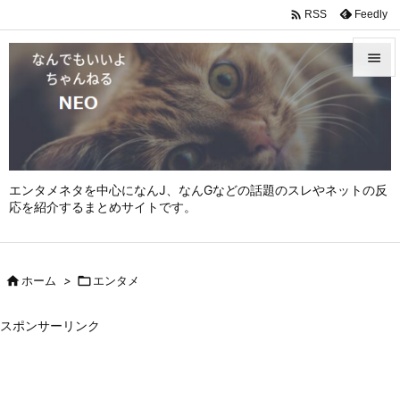

Feedly
RSS


メニュ

サイド

エンタメネタを中心になんJ、なんGなどの話題のスレやネットの反
前へ
応を紹介するまとめサイトです。

次へ


ホーム
>

エンタメ
検索
スポンサーリンク