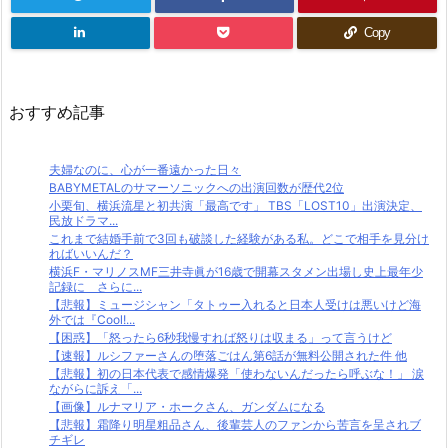
Copy
おすすめ記事
夫婦なのに、心が一番遠かった日々
BABYMETALのサマーソニックへの出演回数が歴代2位
小栗旬、横浜流星と初共演「最高です」 TBS「LOST10」出演決定、
民放ドラマ...
これまで結婚手前で3回も破談した経験がある私。どこで相手を見分け
ればいいんだ？
横浜F・マリノスMF三井寺眞が16歳で開幕スタメン出場し史上最年少
記録に さらに...
【悲報】ミュージシャン「タトゥー入れると日本人受けは悪いけど海
外では『Cool!...
【困惑】「怒ったら6秒我慢すれば怒りは収まる」って言うけど
【速報】ルシファーさんの堕落ごはん第6話が無料公開された件 他
【悲報】初の日本代表で感情爆発「使わないんだったら呼ぶな！」 涙
ながらに訴え「...
【画像】ルナマリア・ホークさん、ガンダムになる
【悲報】霜降り明星粗品さん、後輩芸人のファンから苦言を呈されブ
チギレ