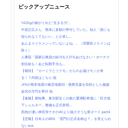
ピックアップニュース
1420gの娘がくれた“生きる力”。
中居正広さん、熊本に多額の寄付していた。知人「誰にも
知られなくてもいい、と公表し...
あんまりイケメンっていないよね。。（雰囲気イケメンは
除く）
人事院「国家公務員の給与を3.51%あげなさい！ボーナス
初任給も！あと転勤手当も...
【期待】『カーミラとツクモ』からのお届けモノが来
る！？内容はこちら 他
JFAが熊本地震の被災地復旧・復興支援を目的とした義援
金500万円を寄付 他
【速報】都知事、東京駅近くの都八重洲駐車場に「巨大地
下シェルター」整備を正式表明...
尻肉が凄い神宮寺ナオのAVより抜けそうな新ヌード part4
【悲報】日本人の86% 「雷門の正式名称は？」を答えられ
ないww