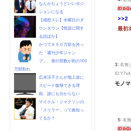
なんかちょうどいいポジ
ID:bQ
ションになる
>>2
【感想スレ】水曜日のダ
最初
ウンタウン【怪談に関す
る説ほか】
かつて６５０万部を誇っ
た「週刊少年ジャン
プ」、発行部数が初の100
3:
名無
万部割れ
ID:Y7vA
広末涼子さんが地上波に
モノマ
スピード復帰できる理
由、誰にも分からない
マイケル・ジャクソンの
「スリラー」って曲知っ
てるか？
5:
名
ID:bQ