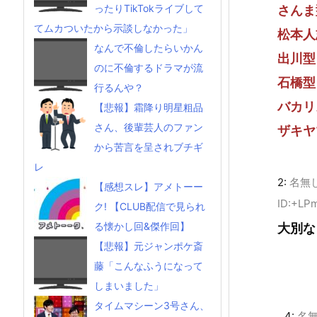
ったりTikTokライブして
さんま
てムカついたから示談しなかった」
松本人
なんで不倫したらいかん
出川型
のに不倫するドラマが流
石橋型
行るんや？
バカリ
【悲報】霜降り明星粗品
さん、後輩芸人のファン
ザキヤ
から苦言を呈されブチギ
レ
2:
名無
【感想スレ】アメトーー
ID:+LP
ク! 【CLUB配信で見られ
る懐かし回&傑作回】
大別な
【悲報】元ジャンポケ斎
藤「こんなふうになって
しまいました」
タイムマシーン3号さん、
4:
名