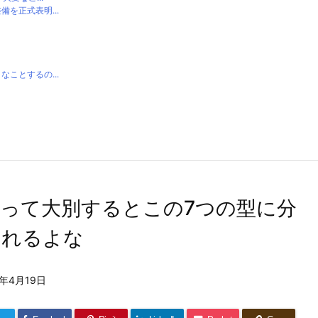
を正式表明...
ことするの...
って大別するとこの7つの型に分
られるよな
4年4月19日