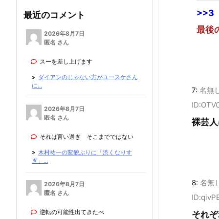
>>3
最近のコメント
最後
2026年8月7日
匿名 さん
スーを差し上げます
ダイアンのじゃない方がユースケさん
に...
7:
名無
ID:OTV
2026年8月7日
匿名 さん
裸芸人
それは言い過ぎ そこまでではない
木村祐一の変貌ぶりに「渋くなりす
ぎ」...
8:
名無
2026年8月7日
匿名 さん
ID:qiv
逆転の可能性出てきたべ
それぞ