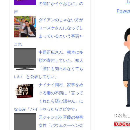
【
の間にかイケおじに」の
Power
声
ダイアンのじゃない方が
ユースケさんになってし
まっているという事実←
これ
中居正広さん、熊本に多
額の寄付していた。知人
「誰にも知られなくても
いい、と公表してない」
ナイナイ岡村、家事をめ
ぐる妻の不満に「言って
くれたら済む話やん」に
なるみ「バイトやったらクビやで」
1:
名無
元ジャンポケ斉藤の被害
ID:bQx
女性「バウムクーヘン売