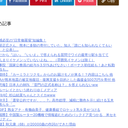
er
Facebook
Pin it
LinkedIn
Pocket
Copy
め記事
感必至の“日常修羅場”短編集！
居正広さん、熊本に多額の寄付していた。知人「誰にも知られなくてもい
、と公表し...
だから『はい』『いいえ』で答えられる質問でワイの最寄り駅を当てて
んまりイケメンっていないよね。。（雰囲気イケメンは除く）
事院「国家公務員の給与を3.51%あげなさい！ボーナス初任給も！あと転勤
も...
期待】『カーミラとツクモ』からのお届けモノが来る！？内容はこちら 他
FAが熊本地震の被災地復旧・復興支援を目的とした義援金500万円を寄付 他
悲報】日本人の86% 「雷門の正式名称は？」を答えられないww
ルーレイとかいう終わりゆくメディア
ﾒﾛﾒﾛ】杉山結菜ちゃんとスイカwww
仰天】「選挙公約ですが、、、?」高市総理、減税に難色を示し続ける玉木
表らを「...
GIF】熟女アナ・有働由美子、健康番組でロケット乳を見せつける
国際】中国製ルーター20機種で情報盗むためのバックドア見つかる 米セキ
リティ...
謎】秋元康（68）が20000曲の作詞ができた理由