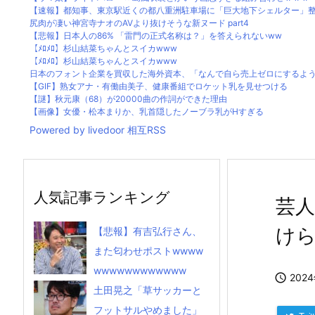
【速報】都知事、東京駅近くの都八重洲駐車場に「巨大地下シェルター」整備
尻肉が凄い神宮寺ナオのAVより抜けそうな新ヌード part4
【悲報】日本人の86% 「雷門の正式名称は？」を答えられないww
【ﾒﾛﾒﾛ】杉山結菜ちゃんとスイカwww
【ﾒﾛﾒﾛ】杉山結菜ちゃんとスイカwww
日本のフォント企業を買収した海外資本、「なんで自ら売上ゼロにするような
【GIF】熟女アナ・有働由美子、健康番組でロケット乳を見せつける
【謎】秋元康（68）が20000曲の作詞ができた理由
【画像】女優・松本まりか、乳首隠したノーブラ乳がHすぎる
Powered by livedoor 相互RSS
人気記事ランキング
芸人
け
【悲報】有吉弘行さん、
また匂わせポストwwww
wwwwwwwwwwww

202
土田晃之「草サッカーと
フットサルやめました」