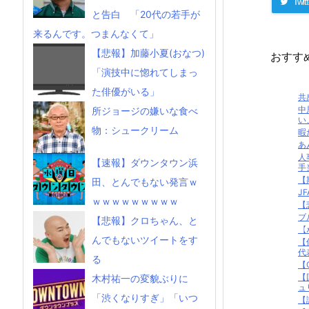
Twitt
と告白 「20代の若手が
来るんです。つまんなくて」
【悲報】加藤小夏(おなつ)
おすす
「演技中に惚れてしまっ
た俳優がいる」
共
中
所ジョージの嫌いな食べ
い
物：シュークリーム
暇
あ
人
【速報】ダウンタウン浜
手当
【
田、とんでもない発言ｗ
J
ｗｗｗｗｗｗｗｗｗ
【
ブ
【悲報】クロちゃん、と
【
んでもないツイートをす
【
代
る
【
【
木村祐一の変貌ぶりに
ュ
「渋くなりすぎ」「いつ
【