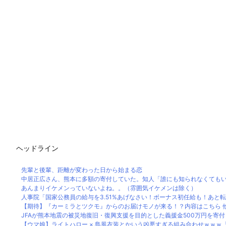
ヘッドライン
先輩と後輩、距離が変わった日から始まる恋
中居正広さん、熊本に多額の寄付していた。知人「誰にも知られなくてもいい
あんまりイケメンっていないよね。。（雰囲気イケメンは除く）
人事院「国家公務員の給与を3.51%あげなさい！ボーナス初任給も！あと転勤
【期待】『カーミラとツクモ』からのお届けモノが来る！？内容はこちら 
JFAが熊本地震の被災地復旧・復興支援を目的とした義援金500万円を寄付
【ウマ娘】ライトハロー × 島風衣装とかいう凶悪すぎる組み合わせｗｗｗ「大