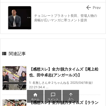

Prev
チョコレートプラネット長田、登場人物の
肩幅が広いマンガに帯コメント提供

関連記事
【感想スレ】全力!脱力タイムズ【尾上松
也、田中卓志(アンガールズ)】
1: 名無しさん＠２ちゃんねる 2025/04/18(金)
22:21:34.4 ...



上へ
ホーム
コメント
【感想スレ】全力!脱力タイムズ【ララン