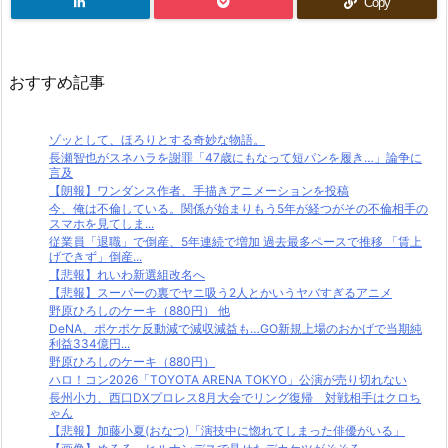
Copy
おすすめ記事
ゾッとして、ほろりとする奇妙な物語。
長瀬智也がスネハラを謝罪「47歳にもなって短パンを履き…」論争に
言及
【朗報】ワンダンス作者、手描きアニメーションを投稿
今、俺は不倫している。関係が始まりもう5年が経つがその不倫相手の
スマホを見てしま...
従業員「退職」で倒産、5年連続で増加 過去最多ペースで推移 「賃上
げできず」倒産...
【悲報】れいわ新選組改名へ
【悲報】スーパーの裏でヤニ吸う2人とかいうヤバすぎるアニメ
野原ひろしのケーキ（880円） 他
DeNA、ポケポケ反動減で減収減益も…GO新規上場のおかげで当期純
利益334億円...
野原ひろしのケーキ（880円）
ハロ！コン2026「TOYOTA ARENA TOKYO」公演が売り切れない
長州小力、西口DXプロレス8月大会でリング復帰 対戦相手はクロち
ゃん
【悲報】加藤小夏(おなつ)「演技中に惚れてしまった俳優がいる」