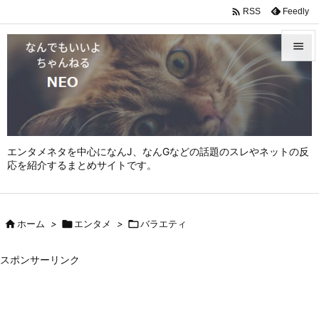

Feedly
RSS


メニュ

サイド

エンタメネタを中心になんJ、なんGなどの話題のスレやネットの反
前へ
応を紹介するまとめサイトです。

次へ


ホーム
>

エンタメ
>

バラエティ
検索
スポンサーリンク