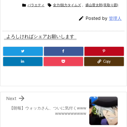

バラエティ

全力!脱力タイムズ
,
盛山晋太郎(見取り図)

Posted by
管理人
よろしければシェアお願いします
Copy

Next
【朗報】ウォッカさん、ついに気付くwww
wwwwwwwwww