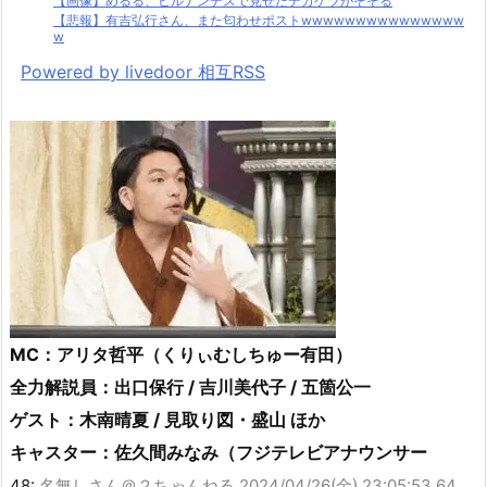
【画像】めるる、ヒルナンデスで見せたデカケツがそそる
【悲報】有吉弘行さん、また匂わせポストwwwwwwwwwwwwwww
w
Powered by livedoor 相互RSS
MC：アリタ哲平（くりぃむしちゅー有田）
全力解説員：出口保行 / 吉川美代子 / 五箇公一
ゲスト：木南晴夏 / 見取り図・盛山 ほか
キャスター：佐久間みなみ（フジテレビアナウンサー
48:
名無しさん＠２ちゃんねる
2024/04/26(金) 23:05:53.64