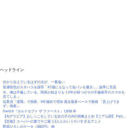
ヘッドライン
分かり合えているはずの夫が、一番遠い
長瀬智也がスネハラを謝罪「47歳にもなって短パンを履き…」論争に言及
今、俺は不倫している。関係が始まりもう5年が経つがその不倫相手のスマホを
見てしま...
従業員「退職」で倒産、5年連続で増加 過去最多ペースで推移 「賃上げでき
ず」倒産...
Switch『カルドセプト ザ ファースト』1,858 本
【AIグラビア】おしっこをしている女の子のAI○画像まとめ【リアル調】 Part...
【悲報】スーパーの裏でヤニ吸う2人とかいうヤバすぎるアニメ
野原ひろしのケーキ（880円） 他