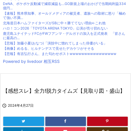
DeNA、ポケポケ反動減で減収減益も…GO新規上場のおかげで当期純利益334
億円...
【速報】熊本県知事、オールドメディアの被災者、遺族への取材に怒り「極め
て強い不満...
北海道日本ハムファイターズがSBに中々勝ててない理由←これ他
ハロ！コン2026「TOYOTA ARENA TOKYO」公演が売り切れない
鹿児島ユナイテッドFCがFWフアンマ・デルガドの加入を正式発表 「皆さん
に最高の...
【悲報】加藤小夏(おなつ)「演技中に惚れてしまった俳優がいる」
【画像】めるる、ヒルナンデスで見せたデカケツがそそる
【悲報】有吉弘行さん、また匂わせポストwwwwwwwwwwwwwwww
Powered by livedoor 相互RSS
【感想スレ】全力!脱力タイムズ【見取り図・盛山】

2024年4月27日