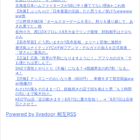
北海道日本ハムファイターズがSBに中々勝ててない理由←これ他
【急募】ぶっちゃけ「日本衰退の元凶」だと思うモノ挙げろwwwww
ww他
プロ野球大物OB「オールスターゲームを見た。怒りを通り越して、あ
きれ果てた」他
長州小力、西口DXプロレス8月大会でリング復帰 対戦相手はクロち
ゃん
【高市早苗】どう思いますか?高市首相、エリート官僚に激怒!!!
鹿児島ユナイテッドFCがFWフアンマ・デルガドの加入を正式発表
「皆さんに最高の...
【正論】広島「世界が平和になりますように！」アフリカのガキ「で
も僕たちは苦しんで...
SNSで異性とやりとり《不倫》になる？→既婚男女の約7割「なる」
⇒！
【悲報】ディズニーのおいなり巻（600円）、卑猥すぎて賛否両論ww
w(画像ｱﾘ)
わさびの塊をそのまま一口、鉄板焼きの店で頭を抱えた男「もう時間
の匂いまで嗅ぎ分け...
KEIZ守山店「近日動きます！8月7日に重大告知！」→「8月7日は店休
日とさせて...
Powered by livedoor 相互RSS