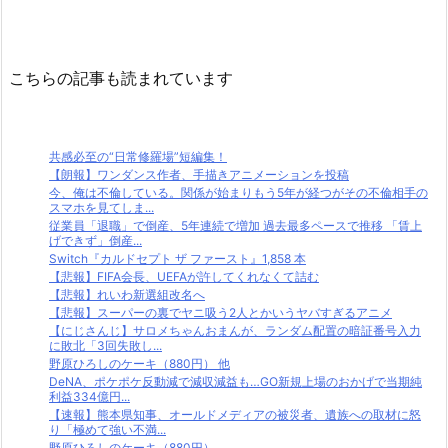
こちらの記事も読まれています
共感必至の“日常修羅場”短編集！
【朗報】ワンダンス作者、手描きアニメーションを投稿
今、俺は不倫している。関係が始まりもう5年が経つがその不倫相手の
スマホを見てしま...
従業員「退職」で倒産、5年連続で増加 過去最多ペースで推移 「賃上
げできず」倒産...
Switch『カルドセプト ザ ファースト』1,858 本
【悲報】FIFA会長、UEFAが許してくれなくて詰む
【悲報】れいわ新選組改名へ
【悲報】スーパーの裏でヤニ吸う2人とかいうヤバすぎるアニメ
【にじさんじ】サロメちゃんおまんが、ランダム配置の暗証番号入力
に敗北「3回失敗し...
野原ひろしのケーキ（880円） 他
DeNA、ポケポケ反動減で減収減益も…GO新規上場のおかげで当期純
利益334億円...
【速報】熊本県知事、オールドメディアの被災者、遺族への取材に怒
り「極めて強い不満...
野原ひろしのケーキ（880円）