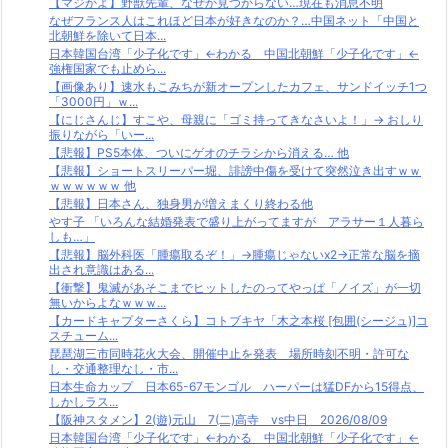
【マジかよ】野獣先輩、なぜか見つからない…現在も消息不明
なぜフランス人はこれほど日本が好きなのか？…中国ネット「中国と
北朝鮮を除いて日本...
日本韓国台湾「少子化です」←わかる 中国北朝鮮「少子化です」←
強権国家でも止めら...
【画像あり】速水もこみちが新オープンしたカフェ、サンドイッチ1つ
「3000円」ｗ...
【にじさんじ】すこや、母親に「ゴミ持ってきなさいよ！」→ おしり
振りながら「いー...
【悲報】PS5本体、ついにゲオのチラシから消える… 他
【悲報】ショートスリーパー堀、誹謗中傷を受けて突然泣き出すｗｗ
ｗｗｗｗｗｗ 他
【悲報】日本さん、独身男が増えまくり終わる他
やす子 「いろんな結婚発表で盛り上がってますが アラサー１人暮ら
しも…」
【悲報】脳外科医「腫瘍取るぞ！」→腫瘍じゃないx2→正常な脳を摘
出され意識はある...
【衝撃】鬼滅があそこまでヒットしたのってやっぱ「ノイズ」が一切
無いからよなｗｗｗ...
【カードキャプターさくら】コトブキヤ「木之本桜 [包囲(シージュ)]コ
スチューム...
琵琶湖三市同時花火大会、開催中止を発表 場所時刻不明・許可な
し・交通整理なし・市...
日本生命カップ 日本65-67モンゴル ハーパーは猛DFから15得点、
しかしラス...
【阪神スタメン】2(遊)元山 7(二)高寺 vs中日 2026/08/09
日本韓国台湾「少子化です」←わかる 中国北朝鮮「少子化です」←