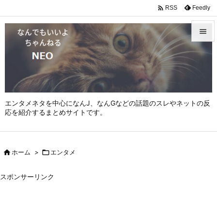

Feedly
RSS


メニュ

サイド

エンタメネタを中心になんJ、なんGなどの話題のスレやネットの反
前へ
応を紹介するまとめサイトです。

次へ


ホーム
>

エンタメ
検索
スポンサーリンク