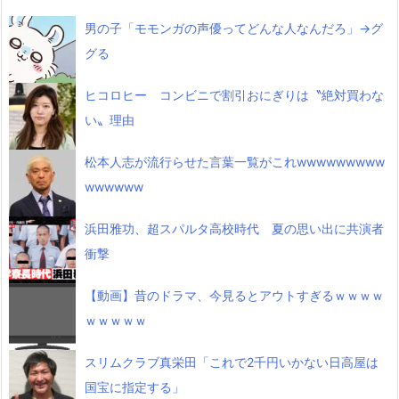
男の子「モモンガの声優ってどんな人なんだろ」→グ
グる
ヒコロヒー コンビニで割引おにぎりは〝絶対買わな
い〟理由
松本人志が流行らせた言葉一覧がこれwwwwwwwww
wwwwww
浜田雅功、超スパルタ高校時代 夏の思い出に共演者
衝撃
【動画】昔のドラマ、今見るとアウトすぎるｗｗｗｗ
ｗｗｗｗｗ
スリムクラブ真栄田「これで2千円いかない日高屋は
国宝に指定する」