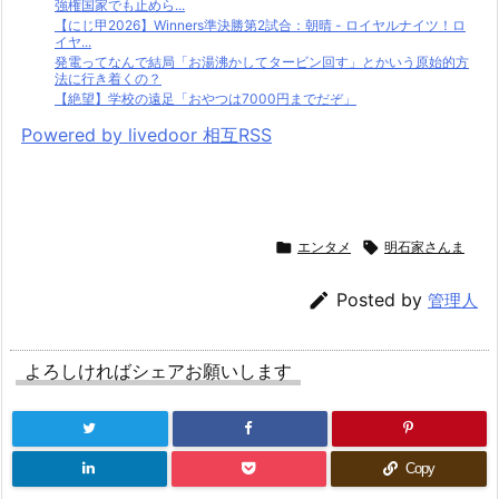
強権国家でも止めら...
【にじ甲2026】Winners準決勝第2試合：朝晴 - ロイヤルナイツ！ロ
イヤ...
発電ってなんで結局「お湯沸かしてタービン回す」とかいう原始的方
法に行き着くの？
【絶望】学校の遠足「おやつは7000円までだぞ」
Powered by livedoor 相互RSS

エンタメ

明石家さんま

Posted by
管理人
よろしければシェアお願いします
Copy