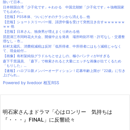
除いて日本...
日本韓国台湾「少子化です」←わかる 中国北朝鮮「少子化です」←強権国家
でも止めら...
【悲報】PS5本体、ついにゲオのチラシから消える… 他
【悲報】ショートスリーパー堀、誹謗中傷を受けて突然泣き出すｗｗｗｗｗｗ
ｗｗ 他
【悲報】日本さん、独身男が増えまくり終わる他
琵琶湖三市同時花火大会、開催中止を発表 場所時刻不明・許可なし・交通整
理なし・市...
杉村太蔵氏、消費税減税は反対「低所得者、中所得者にはもう減税じゃなく
て、現金給付...
【画像】有村架純似グラドルちとせよしの、極小パンティがHすぎる
森下千里議員、「森下」で検索されると大量にエッチな画像が出てくるため
「もりした」...
【速報】ハロプロ新メンバーオーディション！応募年齢上限が『22歳』に引き
上げられ...
Powered by livedoor 相互RSS
明石家さんまドラマ「心はロンリー 気持ちは
『・・・』FINAL」に反響続々