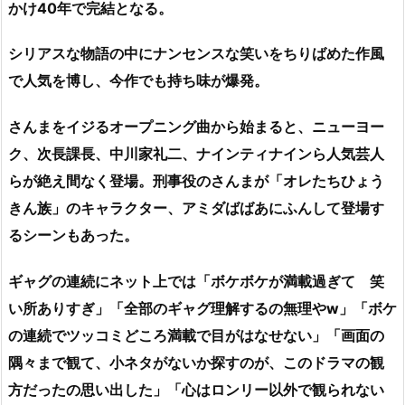
かけ40年で完結となる。
シリアスな物語の中にナンセンスな笑いをちりばめた作風
で人気を博し、今作でも持ち味が爆発。
さんまをイジるオープニング曲から始まると、ニューヨー
ク、次長課長、中川家礼二、ナインティナインら人気芸人
らが絶え間なく登場。刑事役のさんまが「オレたちひょう
きん族」のキャラクター、アミダばばあにふんして登場す
るシーンもあった。
ギャグの連続にネット上では「ボケボケが満載過ぎて 笑
い所ありすぎ」「全部のギャグ理解するの無理やw」「ボケ
の連続でツッコミどころ満載で目がはなせない」「画面の
隅々まで観て、小ネタがないか探すのが、このドラマの観
方だったの思い出した」「心はロンリー以外で観られない