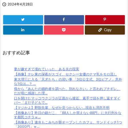

2024年4月28日
Copy
おすすめ記事
妻が嫌すぎて壊れていった、ある夫の現実
【画像】テレ東の深夜がスゴイ、セクシー女優のナマ乳をモロ流し
東大理三に入る「天才たち」の習い事 「3位公文式、2位ピアノ」意外
な1位は…？ ...
母から『あんたの婚約者を調べた。別れなさい』と言われブチギレ。
だが母に感謝した理...
口を開けたマッコウクジラが正面から接近、素手で頭を押し返すダイ
バー「まだ子どもで...
【マジかよ】野獣先輩、なぜか見つからない…現在も消息不明
【画像あり】昨日の銀だこ、「88人しか買えない88円」に大行列をな
す都民コチラｗ...
【画像あり】速水もこみちが新オープンしたカフェ、サンドイッチ1つ
「3000円」ｗ...