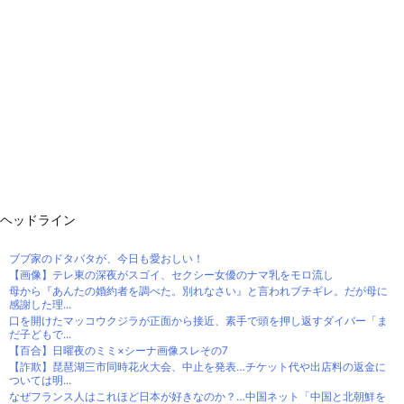
ヘッドライン
ブブ家のドタバタが、今日も愛おしい！
【画像】テレ東の深夜がスゴイ、セクシー女優のナマ乳をモロ流し
母から『あんたの婚約者を調べた。別れなさい』と言われブチギレ。だが母に
感謝した理...
口を開けたマッコウクジラが正面から接近、素手で頭を押し返すダイバー「ま
だ子どもで...
【百合】日曜夜のミミ×シーナ画像スレその7
【詐欺】琵琶湖三市同時花火大会、中止を発表…チケット代や出店料の返金に
ついては明...
なぜフランス人はこれほど日本が好きなのか？…中国ネット「中国と北朝鮮を