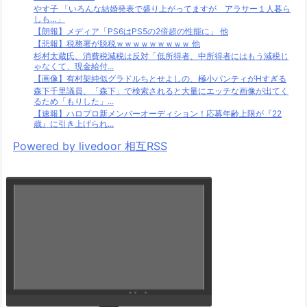
やす子 「いろんな結婚発表で盛り上がってますが アラサー１人暮ら
しも…」
【朗報】メディア「PS6はPS5の2倍超の性能に」 他
【悲報】税務署が脱税ｗｗｗｗｗｗｗｗｗ 他
杉村太蔵氏、消費税減税は反対「低所得者、中所得者にはもう減税じ
ゃなくて、現金給付...
【画像】有村架純似グラドルちとせよしの、極小パンティがHすぎる
森下千里議員、「森下」で検索されると大量にエッチな画像が出てく
るため「もりした」...
【速報】ハロプロ新メンバーオーディション！応募年齢上限が『22
歳』に引き上げられ...
Powered by livedoor 相互RSS