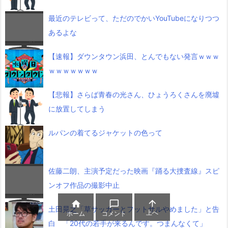
最近のテレビって、ただのでかいYouTubeになりつつ
あるよな
【速報】ダウンタウン浜田、とんでもない発言ｗｗｗ
ｗｗｗｗｗｗｗ
【悲報】さらば青春の光さん、ひょうろくさんを廃墟
に放置してしまう
ルパンの着てるジャケットの色って
佐藤二朗、主演予定だった映画『踊る大捜査線』スピ
ンオフ作品の撮影中止



土田晃之「草サッカーとフットサルやめました」と告
上へ
ホーム
コメント
白 「20代の若手が来るんです。つまんなくて」