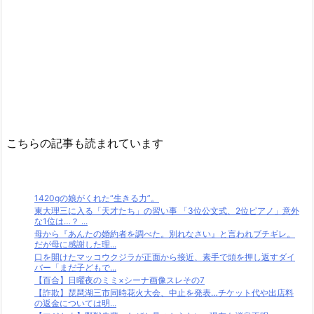
こちらの記事も読まれています
1420gの娘がくれた“生きる力”。
東大理三に入る「天才たち」の習い事 「3位公文式、2位ピアノ」意外
な1位は…？ ...
母から『あんたの婚約者を調べた。別れなさい』と言われブチギレ。
だが母に感謝した理...
口を開けたマッコウクジラが正面から接近、素手で頭を押し返すダイ
バー「まだ子どもで...
【百合】日曜夜のミミ×シーナ画像スレその7
【詐欺】琵琶湖三市同時花火大会、中止を発表…チケット代や出店料
の返金については明...