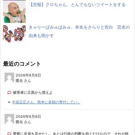
【悲報】クロちゃん、とんでもないツイートをする
きゃりーぱみゅぱみゅ、本名をさらりと告白 芸名の
由来も明かす
最近のコメント
2026年8月8日
匿名 さん
被害者に正面から償えよ
中居正広さん、熊本に多額の寄付してい...
2026年8月8日
匿名 さん
警察に反省を見せたし、あとは行政の判断を仰ぐだけなので、それが終