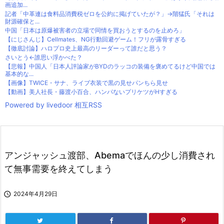
画追加...
記者「中革連は食料品消費税ゼロを公約に掲げていたが？」→階猛氏「それは
財源確保と...
中国「日本は原爆被害者の立場で同情を買おうとするのを止めろ」
【にじさんじ】Cellmates、NG行動回避ゲーム！フリが露骨すぎる
【徹底討論】ハロプロ史上最高のリーダーって誰だと思う？
さいとう←誰思い浮かべた？
【悲報】中国人「日本人評論家がBYDのラッコの装備を褒めてるけど中国では
基本的な...
【画像】TWICE・サナ、ライブ衣装で黒の見せパンちら見せ
【動画】美人社長・藤渡小百合、ハンパないプリケツがHすぎる
Powered by livedoor 相互RSS
アンジャッシュ渡部、Abemaでほんの少し消費され
て無事需要を終えてしまう

2024年4月29日