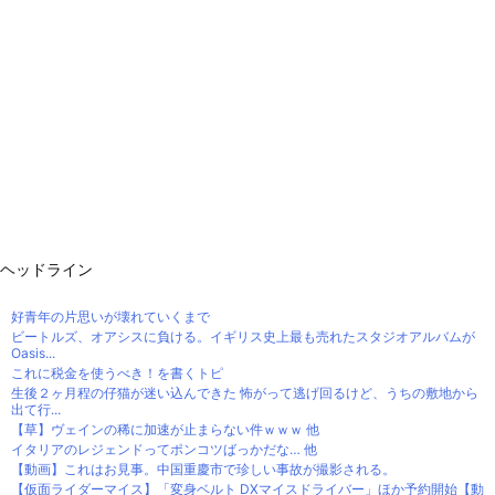
ヘッドライン
好青年の片思いが壊れていくまで
ビートルズ、オアシスに負ける。イギリス史上最も売れたスタジオアルバムが
Oasis...
これに税金を使うべき！を書くトピ
生後２ヶ月程の仔猫が迷い込んできた 怖がって逃げ回るけど、うちの敷地から
出て行...
【草】ヴェインの稀に加速が止まらない件ｗｗｗ 他
イタリアのレジェンドってポンコツばっかだな… 他
【動画】これはお見事。中国重慶市で珍しい事故が撮影される。
【仮面ライダーマイス】「変身ベルト DXマイスドライバー」ほか予約開始【動