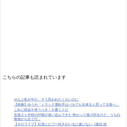
こちらの記事も読まれています
ぜんぶ私が中心、そう思われたくないのに
【画像】ゆうや「トラック運転手はバカでも出来ると思ってる陰へ」
これに税金を使うべき！を書くトピ
生後２ヶ月程の仔猫が迷い込んできた 怖がって逃げ回るけど、うちの
敷地から出て行...
【ホロライブ】社員にビブー好きがいるに違いない（確信 他