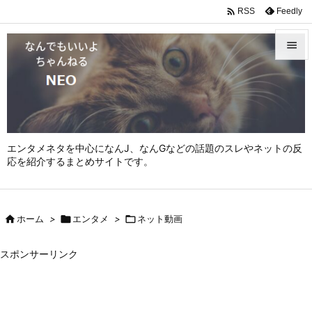

Feedly
RSS


メニュ

サイド

エンタメネタを中心になんJ、なんGなどの話題のスレやネットの反
前へ
応を紹介するまとめサイトです。

次へ


ホーム
>

エンタメ
>

ネット動画
検索
スポンサーリンク