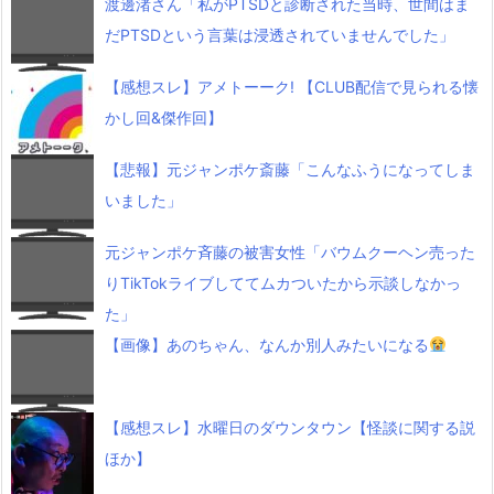
渡邊渚さん「私がPTSDと診断された当時、世間はま
だPTSDという言葉は浸透されていませんでした」
【感想スレ】アメトーーク! 【CLUB配信で見られる懐
かし回&傑作回】
【悲報】元ジャンポケ斎藤「こんなふうになってしま
いました」
元ジャンポケ斉藤の被害女性「バウムクーヘン売った
りTikTokライブしててムカついたから示談しなかっ
た」
【画像】あのちゃん、なんか別人みたいになる
【感想スレ】水曜日のダウンタウン【怪談に関する説
ほか】