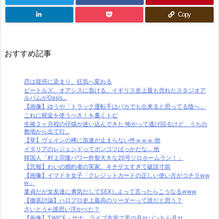
Copy
おすすめ記事
恋は疑惑に染まり、狂気へ変わる
ビートルズ、オアシスに負ける。イギリス史上最も売れたスタジオア
ルバムがOasis...
【画像】ゆうや「トラック運転手はバカでも出来ると思ってる陰へ」
これに税金を使うべき！を書くトピ
生後２ヶ月程の仔猫が迷い込んできた 怖がって逃げ回るけど、うちの
敷地から出て行...
【草】ヴェインの稀に加速が止まらない件ｗｗｗ 他
イタリアのレジェンドってポンコツばっかだな… 他
韓国人「村上宗隆パワー炸裂大きな25号ソロホームラン！」
【悲報】わいの婚約者の実家、キチゲエすぎて破談寸前
【画像】イマドキ女子「クレジットカードの正しい使い方がコチラww
w」
童貞だが女友達に勇気だしてSEXしよって言ったらこうなるwww
【徹底討論】ハロプロ史上最高のリーダーって誰だと思う？
さいとう←誰思い浮かべた？
【画像】TWICE・サナ、ライブ衣装で黒の見せパンちら見せ