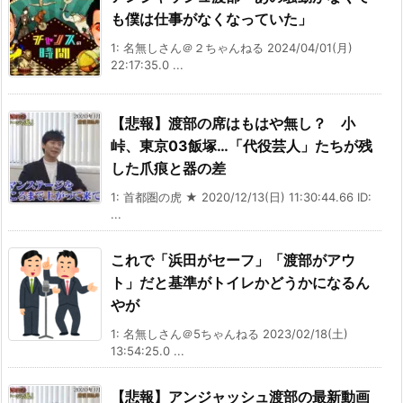
も僕は仕事がなくなっていた」
1: 名無しさん＠２ちゃんねる 2024/04/01(月)
22:17:35.0 ...
【悲報】渡部の席はもはや無し？ 小
峠、東京03飯塚…「代役芸人」たちが残
した爪痕と器の差
1: 首都圏の虎 ★ 2020/12/13(日) 11:30:44.66 ID:
...
これで「浜田がセーフ」「渡部がアウ
ト」だと基準がトイレかどうかになるん
やが
1: 名無しさん＠5ちゃんねる 2023/02/18(土)
13:54:25.0 ...
【悲報】アンジャッシュ渡部の最新動画