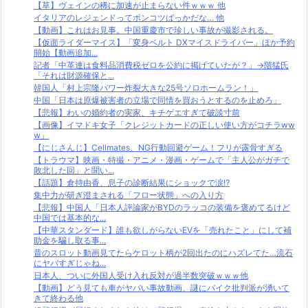
【草】ヴェインの稀に加速が止まらない件ｗｗｗ 他
イタリアのレジェンドってポンコツばっかだな… 他
【動画】これはお見事。中国重慶市で珍しい事故が撮影される。
【仮面ライダーマイス】「変身ベルト DXマイスドライバー」ほか予約
開始【動画追加...
記者「中革連は食料品消費税ゼロを公約に掲げていたが？」→階猛氏
「それは財源確保と...
韓国人「村上宗隆パワー炸裂大きな25号ソロホームラン！」
中国「日本は原爆被害者の立場で同情を買おうとするのを止めろ」
【悲報】わいの婚約者の実家、キチゲエすぎて破談寸前
【画像】イマドキ女子「クレジットカードの正しい使い方がコチラww
w」
【にじさんじ】Cellmates、NG行動回避ゲーム！フリが露骨すぎる
【トラウマ】映画・特撮・アニメ・漫画・ゲームで「主人公がガチで
敗北した回」と聞い...
【話題】倉持由香、息子の診断結果にショックで涙⁉
集中力が研ぎ澄まされる「フロー状態」への入り方
【悲報】中国人「日本人評論家がBYDのラッコの装備を褒めてるけど
中国では基本的な...
【中華スタンダード】誰も欲しがらないEVを「売れたこと」にして補
助金を騙し取る事...
昔のスロット動画見てたらケロット柄が2回出たのにハズレてた…流石
にヤバすぎじゃね...
日本人、ついに外国人受け入れ反対が過半数突破ｗｗｗ他
【動画】どう見ても車がヤバい事故動画、謎にバイク批判派が湧いて
きて終わる他