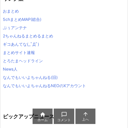
おまとめ
5chまとめMAP(総合)
ぷぅアンテナ
2ちゃんねるまとめるまとめ
ギコあんてな(,,ﾟДﾟ)
まとめサイト速報
とろたまヘッドライン
News人
なんでもいいよちゃんねる(旧)
なんでもいいよちゃんねるNEOのXアカウント



ピックアップニュース
上へ
ホーム
コメント