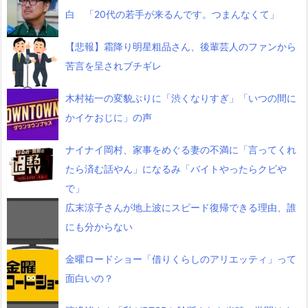
白 「20代の若手が来るんです。つまんなくて」
【悲報】霜降り明星粗品さん、後輩芸人のファンから
苦言を呈されブチギレ
木村祐一の変貌ぶりに「渋くなりすぎ」「いつの間に
かイケおじに」の声
ナイナイ岡村、家事をめぐる妻の不満に「言ってくれ
たら済む話やん」になるみ「バイトやったらクビや
で」
広末涼子さんが地上波にスピード復帰できる理由、誰
にも分からない
金曜ロードショー「借りくらしのアリエッティ」って
面白いの？