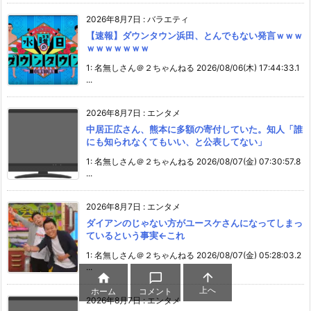
2026年8月7日
:
バラエティ
【速報】ダウンタウン浜田、とんでもない発言ｗｗｗ
ｗｗｗｗｗｗｗ
1: 名無しさん＠２ちゃんねる 2026/08/06(木) 17:44:33.1
...
2026年8月7日
:
エンタメ
中居正広さん、熊本に多額の寄付していた。知人「誰
にも知られなくてもいい、と公表してない」
1: 名無しさん＠２ちゃんねる 2026/08/07(金) 07:30:57.8
...
2026年8月7日
:
エンタメ
ダイアンのじゃない方がユースケさんになってしまっ
ているという事実←これ
1: 名無しさん＠２ちゃんねる 2026/08/07(金) 05:28:03.2
...



上へ
ホーム
コメント
2026年8月7日
:
エンタメ