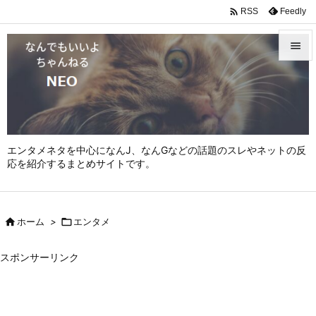

Feedly
RSS


メニュ

サイド

エンタメネタを中心になんJ、なんGなどの話題のスレやネットの反
前へ
応を紹介するまとめサイトです。

次へ


ホーム
>

エンタメ
検索
スポンサーリンク