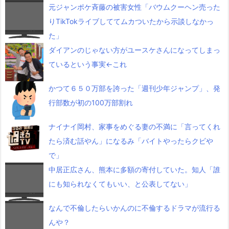
元ジャンポケ斉藤の被害女性「バウムクーヘン売った
りTikTokライブしててムカついたから示談しなかっ
た」
ダイアンのじゃない方がユースケさんになってしまっ
ているという事実←これ
かつて６５０万部を誇った「週刊少年ジャンプ」、発
行部数が初の100万部割れ
ナイナイ岡村、家事をめぐる妻の不満に「言ってくれ
たら済む話やん」になるみ「バイトやったらクビや
で」
中居正広さん、熊本に多額の寄付していた。知人「誰
にも知られなくてもいい、と公表してない」
なんで不倫したらいかんのに不倫するドラマが流行る
んや？