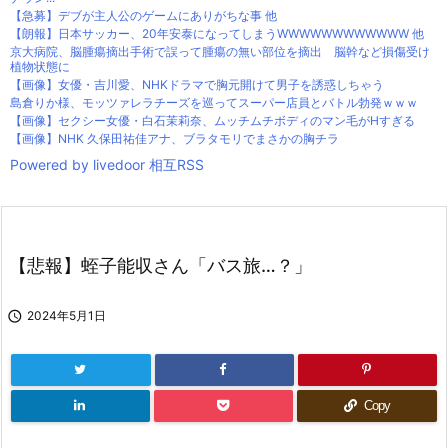
【急募】デブが主人公のゲームにありがちな事 他
【朗報】日本サッカー、20年安泰になってしまうWWWWWWWWWWWW 他
京大病院、脳腫瘍摘出手術で誤って腫瘍の無い部位を摘出 脳幹など損傷受け
植物状態に
【画像】女優・吉川愛、NHKドラマで胸元開けて男子を誘惑しちゃう
島倉りか様、モッツァレラチーズを巡ってスーパー店員とバトル勃発ｗｗｗ
【画像】セクシー女優・白石茉莉奈、ムッチムチボディのマン毛がHすぎる
【画像】NHK 久保田祐佳アナ、ブラタモリでまさかの胸チラ
Powered by livedoor 相互RSS
【悲報】蛭子能収さん「バス旅…？」

2024年5月1日
Copy