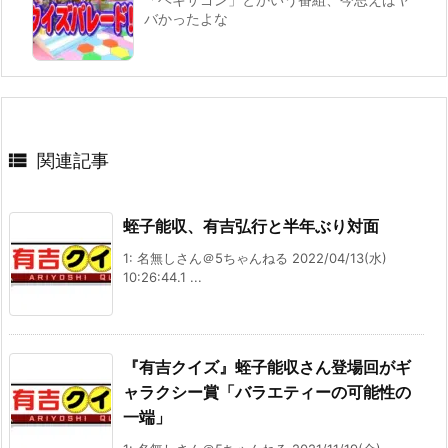
バかったよな

関連記事
蛭子能収、有吉弘行と半年ぶり対面
1: 名無しさん＠5ちゃんねる 2022/04/13(水)
10:26:44.1 ...
『有吉クイズ』蛭子能収さん登場回がギ
ャラクシー賞「バラエティーの可能性の
一端」