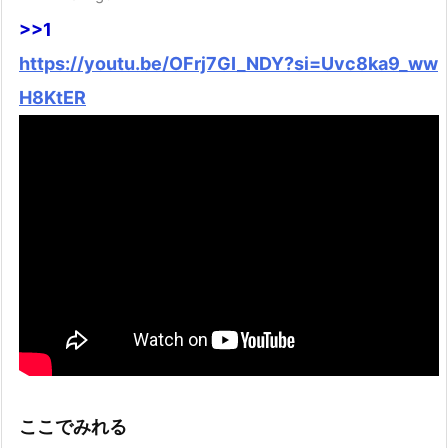
>>1
https://youtu.be/OFrj7GI_NDY?si=Uvc8ka9_ww
H8KtER
ここでみれる