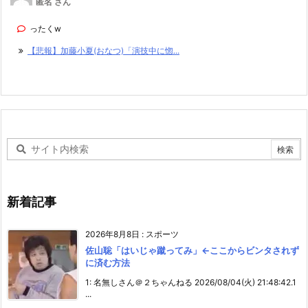
匿名 さん
ったくw
【悲報】加藤小夏(おなつ)「演技中に惚...
新着記事
2026年8月8日
:
スポーツ
佐山聡「はいじゃ蹴ってみ」←ここからビンタされず
に済む方法
1: 名無しさん＠２ちゃんねる 2026/08/04(火) 21:48:42.1
...