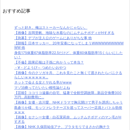
おすすめ記事
ずっと好き。俺はストーカーなんかじゃない。
【画像】吉岡里帆、地味な水着なのにムチムチボディがHすぎる
【急募】デブが主人公のゲームにありがちな事 他
【朗報】日本サッカー、20年安泰になってしまうWWWWWWWWWW
WW 他
身長175体重67体脂肪率22.5だけど、体重60体脂肪率15くらいにした
い！
【不倫】因果応報は子孫に向かうって本当？
・∀・どようび～ つめたいおやつ
【画像】今のクソガキ共、これを見たこと無くて渡されたらパニクる
らしいｗｗｗｗｗｗ...
ネットで会える女とヤれる率がwww
マゾ治療ってだいたい根性論だよね
【芸能】ココリコ遠藤の自宅、猛暑で全館空調故障…新品交換費300
万円…高額費用に...
【画像】女優・吉川愛、NHKドラマで胸元開けて男子を誘惑しちゃう
島倉りか様、モッツァレラチーズを巡ってスーパー店員とバトル勃発
ｗｗｗ
【画像】セクシー女優・白石茉莉奈、ムッチムチボディのマン毛がH
すぎる
【画像】NHK 久保田祐佳アナ、ブラタモリでまさかの胸チラ