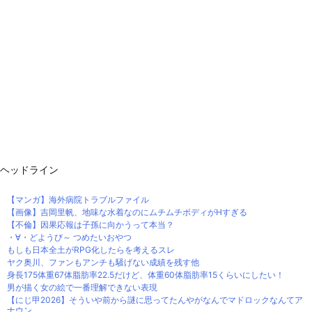
ヘッドライン
【マンガ】海外病院トラブルファイル
【画像】吉岡里帆、地味な水着なのにムチムチボディがHすぎる
【不倫】因果応報は子孫に向かうって本当？
・∀・どようび～ つめたいおやつ
もしも日本全土がRPG化したらを考えるスレ
ヤク奥川、ファンもアンチも騒げない成績を残す他
身長175体重67体脂肪率22.5だけど、体重60体脂肪率15くらいにしたい！
男が描く女の絵で一番理解できない表現
【にじ甲2026】そういや前から謎に思ってたんやがなんでマドロックなんてア
ナウン...