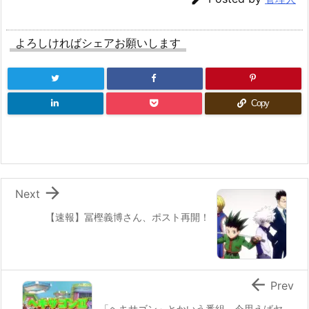
よろしければシェアお願いします
Copy

Next
【速報】冨樫義博さん、ポスト再開！

Prev
「ヘキサゴン」とかいう番組、今思えばヤ