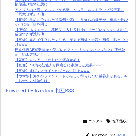
損傷受け植物状態に
アメリカの終戦に立ちはだかる壁、イスラエルはトランプ和平案に
「同意せず」！他
【相談】早めに予約した通路側の席に、見知らぬ母子が。車掌の呼び
かけにも「目を閉じ...
【正論】ホリエモン、移民受け入れ反対派にブチギレ→スタジオ誰も
反論できず沈黙他
【画像】思わず保存したくなる「笑える画像・最高な画像」貼ってい
けwww
日本代表DF冨安健洋の英プレミア・クリスタルパレス加入が正式決
定 鎌田大地とチー...
【悲報】ロシア、じわじわと逝き始める
【画像】44歳の芸能人が同窓会に参加した結果www
【画像】すげぇスタイルのギャル、現るwww
【ウマ娘】海外のファンアートからしか得られない栄養素がある。←
「おデジ以外味付け...
Powered by livedoor 相互RSS

エンタメ

蛭子能収

Posted by
管理人