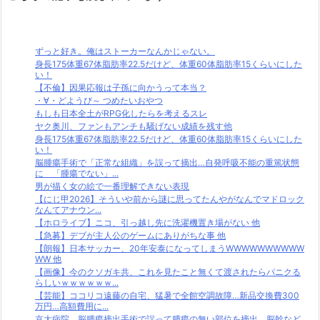
ずっと好き。俺はストーカーなんかじゃない。
身長175体重67体脂肪率22.5だけど、体重60体脂肪率15くらいにした
い！
【不倫】因果応報は子孫に向かうって本当？
・∀・どようび～ つめたいおやつ
もしも日本全土がRPG化したらを考えるスレ
ヤク奥川、ファンもアンチも騒げない成績を残す他
身長175体重67体脂肪率22.5だけど、体重60体脂肪率15くらいにした
い！
脳腫瘍手術で「正常な組織」を誤って摘出…自発呼吸不能の重篤状態
に 「腫瘍でない」...
男が描く女の絵で一番理解できない表現
【にじ甲2026】そういや前から謎に思ってたんやがなんでマドロック
なんてアナウン...
【ホロライブ】ニコ、引っ越し先に洗濯機置き場がない 他
【急募】デブが主人公のゲームにありがちな事 他
【朗報】日本サッカー、20年安泰になってしまうWWWWWWWWWW
WW 他
【画像】今のクソガキ共、これを見たこと無くて渡されたらパニクる
らしいｗｗｗｗｗｗ...
【芸能】ココリコ遠藤の自宅、猛暑で全館空調故障…新品交換費300
万円…高額費用に...
京大病院、脳腫瘍摘出手術で誤って腫瘍の無い部位を摘出 脳幹など