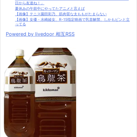
日から友達ね！」
夏休みの午前中にやってたアニメと言えば
【画像】テニス園田彩乃、筋肉質な太ももがたまらない
【画像】女優・水崎綾女、R-15指定映画で乳首解禁、しかもピンと立
ってる
Powered by livedoor 相互RSS