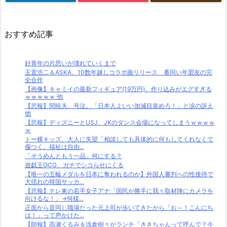
おすすめ記事
好青年の片思いが壊れていくまで
玉置浩二＆ASKA、10数年越しコラボ曲リリース 番同い年盟友の完
全合作
【画像】キャミイの最新フィギュア(19万円)、作り込みがエグすぎる
ｗｗｗｗｗ 他
【悲報】関暁夫、号泣。「日本人よいい加減目覚めろ！」と涙の訴え
他
【悲報】ディズニーとUSJ、JKのダンス会場になってしまうｗｗｗｗ
ｗ
トー横キッズ、大人に失望「相談しても具体的に何もしてくれなくて
傷つく。福祉は自由...
「そうめんともう一品」何にする？
遊戯王OCG、ガチでシコらせにくる
【唯一の五輪メダルを日本に奪われるのか】外国人審判への性接待で
大揺れの韓国サッカ...
【悲報】テレ東の若手女子アナ「国民が勝手に我々取材陣にカメラを
向けるな！」→何様...
正面から昔同じ職場だった元上司が歩いてきたから「お～！こんにち
は！」って声かけた...
【朗報】高瀬くるみ＆浅倉樹々がランチ「ききちゃんって呼んで？今