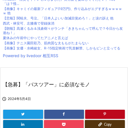
「は？怪...
【画像】キャミイの最新フィギュア(19万円)、作り込みがエグすぎるｗｗｗｗ
ｗ 他
【悲報】関暁夫、号泣。「日本人よいい加減目覚めろ！」と涙の訴え 他
西武・林安可、左膝痛で登録抹消
【朗報】高瀬くるみ＆浅倉樹々がランチ「ききちゃんって呼んで？今日から友
達ね！」
夏休みの午前中にやってたアニメと言えば
【画像】テニス園田彩乃、筋肉質な太ももがたまらない
【画像】女優・水崎綾女、R-15指定映画で乳首解禁、しかもピンと立ってる
Powered by livedoor 相互RSS
【急募】「バスツアー」に必須なモノ

2024年5月4日
Copy