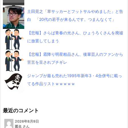
土田晃之「草サッカーとフットサルやめました」と告
白 「20代の若手が来るんです。つまんなくて」
【悲報】さらば青春の光さん、ひょうろくさんを廃墟
に放置してしまう
【悲報】霜降り明星粗品さん、後輩芸人のファンから
苦言を呈されブチギレ
ジャンプが最も売れた1995年新年3・4合併号に載っ
てる作品リストｗｗｗｗｗ
最近のコメント
2026年8月9日
匿名 さん