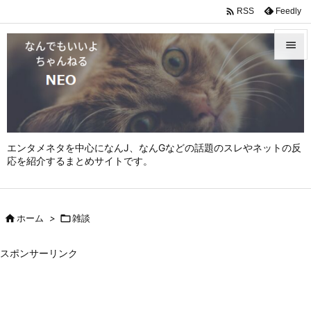

Feedly
RSS


メニュ

サイド

エンタメネタを中心になんJ、なんGなどの話題のスレやネットの反
前へ
応を紹介するまとめサイトです。

次へ


ホーム
>

雑談
検索
スポンサーリンク