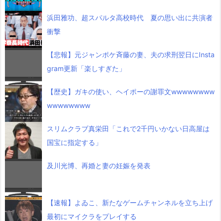
浜田雅功、超スパルタ高校時代 夏の思い出に共演者
衝撃
【悲報】元ジャンポケ斉藤の妻、夫の求刑翌日にInsta
gram更新「楽しすぎた」
【歴史】ガキの使い、ヘイポーの謝罪文wwwwwwww
wwwwwwww
スリムクラブ真栄田「これで2千円いかない日高屋は
国宝に指定する」
及川光博、再婚と妻の妊娠を発表
【速報】よゐこ、新たなゲームチャンネルを立ち上げ
最初にマイクラをプレイする