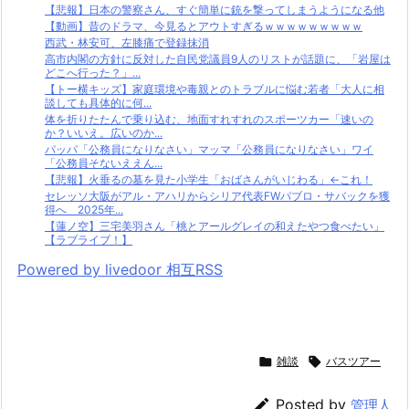
【悲報】日本の警察さん、すぐ簡単に銃を撃ってしまうようになる他
【動画】昔のドラマ、今見るとアウトすぎるｗｗｗｗｗｗｗｗｗ
西武・林安可、左膝痛で登録抹消
高市内閣の方針に反対した自民党議員9人のリストが話題に、「岩屋は
どこへ行った？」...
【トー横キッズ】家庭環境や毒親とのトラブルに悩む若者「大人に相
談しても具体的に何...
体を折りたたんで乗り込む、地面すれすれのスポーツカー「速いの
か？いいえ。広いのか...
パッパ「公務員になりなさい」マッマ「公務員になりなさい」ワイ
「公務員そないええん...
【悲報】火垂るの墓を見た小学生「おばさんがいじわる」←これ！
セレッソ大阪がアル・アハリからシリア代表FWパブロ・サバックを獲
得へ 2025年...
【蓮ノ空】三宅美羽さん「桃とアールグレイの和えたやつ食べたい」
【ラブライブ！】
Powered by livedoor 相互RSS

雑談

バスツアー

Posted by
管理人