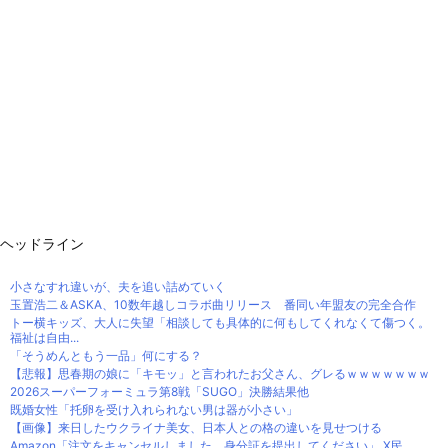
ヘッドライン
小さなすれ違いが、夫を追い詰めていく
玉置浩二＆ASKA、10数年越しコラボ曲リリース 番同い年盟友の完全合作
トー横キッズ、大人に失望「相談しても具体的に何もしてくれなくて傷つく。
福祉は自由...
「そうめんともう一品」何にする？
【悲報】思春期の娘に「キモッ」と言われたお父さん、グレるｗｗｗｗｗｗｗ
2026スーパーフォーミュラ第8戦「SUGO」決勝結果他
既婚女性「托卵を受け入れられない男は器が小さい」
【画像】来日したウクライナ美女、日本人との格の違いを見せつける
Amazon「注文をキャンセルしました。身分証を提出してください」 X民