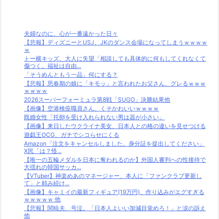
夫婦なのに、心が一番遠かった日々
【悲報】ディズニーとUSJ、JKのダンス会場になってしまうｗｗｗｗ
ｗ
トー横キッズ、大人に失望「相談しても具体的に何もしてくれなくて
傷つく。福祉は自由...
「そうめんともう一品」何にする？
【悲報】思春期の娘に「キモッ」と言われたお父さん、グレるｗｗｗ
ｗｗｗｗ
2026スーパーフォーミュラ第8戦「SUGO」決勝結果他
【画像】空港検疫職員さん、くそかわいいｗｗｗｗ
既婚女性「托卵を受け入れられない男は器が小さい」
【画像】来日したウクライナ美女、日本人との格の違いを見せつける
遊戯王OCG、ガチでシコらせにくる
Amazon「注文をキャンセルしました。身分証を提出してください」
X民「は？怪...
【唯一の五輪メダルを日本に奪われるのか】外国人審判への性接待で
大揺れの韓国サッカ...
【VTuber】神楽めあのマネージャー、本人に「ファンクラブ更新し
て」と頼み続け...
【画像】キャミイの最新フィギュア(19万円)、作り込みがエグすぎる
ｗｗｗｗｗ 他
【悲報】関暁夫、号泣。「日本人よいい加減目覚めろ！」と涙の訴え
他