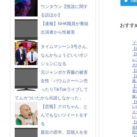
Twitt
ウンタウン【怪談に関す
る説ほか】
【速報】NHK職員が番組
おすす
出演者から性被害
ブ
タイムマシーン3号さん、
【
【
なんかちょうどいいポジ
レ
ションになる
大
【
元ジャンポケ斉藤の被害
【
女性「バウムクーヘン売
撮..
【
ったりTikTokライブして
者
嫁
てムカついたから示談しなかった」
【
【悲報】クロちゃん、と
い
ス
んでもないツイートをす
い
【
る
長
最近の若年、芸能人を全
部