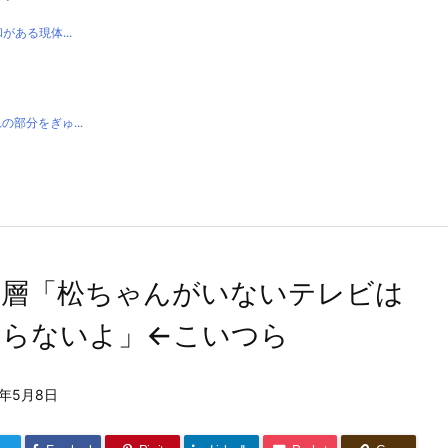
ある現体...
部分をぎゅ...
の層「松ちゃんがいないテレビは
まらないよ」←こいつら
4年5月8日