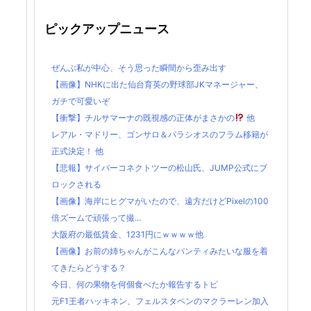
ピックアップニュース
ぜんぶ私が中心、そう思った瞬間から歪み出す
【画像】NHKに出た仙台育英の野球部JKマネージャー、
ガチで可愛いぞ
【衝撃】チルサマーナの既視感の正体がまさかの
他
レアル・マドリー、ゴンサロ＆パラシオスのフラム移籍が
正式決定！ 他
【悲報】サイバーコネクトツーの松山氏、JUMP公式にブ
ロックされる
【画像】海岸にヒグマがいたので、遠方だけどPixelの100
倍ズームで頑張って撮...
大阪府の最低賃金、1231円にｗｗｗｗ他
【画像】お前の姉ちゃんがこんなパンティみたいな服を着
てきたらどうする？
今日、何の果物を何個食べたか報告するトピ
元F1王者ハッキネン、フェルスタペンのマクラーレン加入