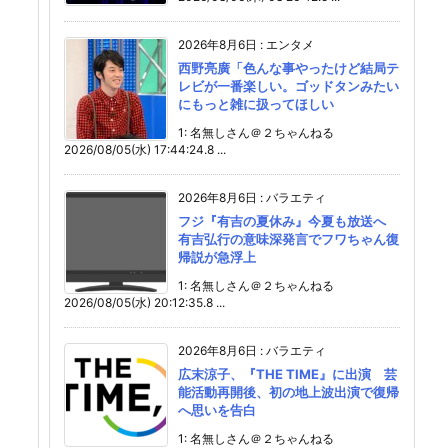
2026年8月6日
:
エンタメ
西野亮廣「色んな事やったけど結局テ
レビが一番楽しい。ゴッドタンみたい
にもっと雑に扱ってほしい
1: 名無しさん＠２ちゃんねる
2026/08/05(水) 17:44:24.8 ...
2026年8月6日
:
バラエティ
フジ『有吉の夏休み』今夏も放送へ
有吉弘行の意味深発言でフワちゃん復
帰説が急浮上
1: 名無しさん＠２ちゃんねる
2026/08/05(水) 20:12:35.8 ...
2026年8月6日
:
バラエティ
広末涼子、『THE TIME』に出演 芸
能活動再開後、初の地上波出演で復帰
へ思いを告白
1: 名無しさん＠２ちゃんねる