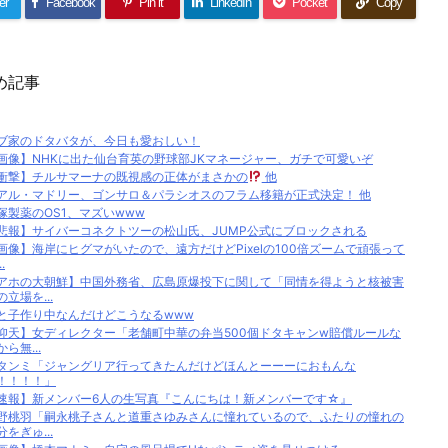
er
Facebook
Pin it
LinkedIn
Pocket
Copy
め記事
ブ家のドタバタが、今日も愛おしい！
画像】NHKに出た仙台育英の野球部JKマネージャー、ガチで可愛いぞ
衝撃】チルサマーナの既視感の正体がまさかの
他
アル・マドリー、ゴンサロ＆パラシオスのフラム移籍が正式決定！ 他
塚製薬のOS1、マズいwww
悲報】サイバーコネクトツーの松山氏、JUMP公式にブロックされる
画像】海岸にヒグマがいたので、遠方だけどPixelの100倍ズームで頑張って
.
アホの大朝鮮】中国外務省、広島原爆投下に関して「同情を得ようと核被害
の立場を...
と子作り中なんだけどこうなるwww
仰天】女ディレクター「老舗町中華の弁当500個ドタキャンw賠償ルールな
から無...
タンミ「ジャングリア行ってきたんだけどほんとーーーにおもんな
！！！！」
速報】新メンバー6人の生写真『こんにちは！新メンバーです☆』
野桃羽「嗣永桃子さんと道重さゆみさんに憧れているので、ふたりの憧れの
分をぎゅ...