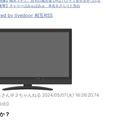
画像】橋本マナミ、自宅の風呂場でHなパンティ姿を見せつける
衝撃】きゃりーぱみゅぱみゅ 本名をさらりと告白
ed by livedoor 相互RSS
しさん＠２ちゃんねる
2024/05/07(火) 16:26:20.74
2lcE0
か？