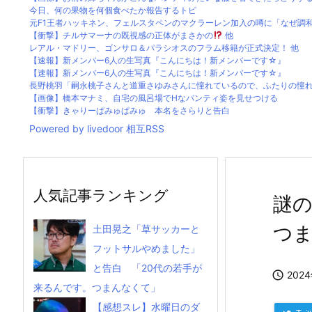
今日、何の果物を何個食べたか報告するトピ
元F1王者ハッキネン、フェルスタペンのマクラーレン加入の噂に「なぜ調和が
【衝撃】チルサマーナの既視感の正体がまさかの
他
レアル・マドリー、ゴンサロ＆パラシオスのフラム移籍が正式決定！ 他
【速報】新メンバー6人の生写真『こんにちは！新メンバーです☆』
【速報】新メンバー6人の生写真『こんにちは！新メンバーです☆』
長野桃羽「嗣永桃子さんと道重さゆみさんに憧れているので、ふたりの憧れの
【画像】橋本マナミ、自宅の風呂場でHなパンティ姿を見せつける
【衝撃】きゃりーぱみゅぱみゅ 本名をさらりと告白
Powered by livedoor 相互RSS
人気記事ランキング
謎
つ
土田晃之「草サッカーと
フットサルやめました」
と告白 「20代の若手が

202
来るんです。つまんなくて」
【感想スレ】水曜日のダ