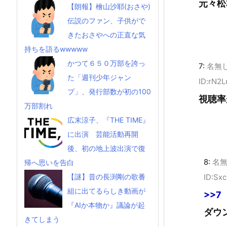
元々松
【朗報】檜山沙耶(おさや)
伝説のファン、子供がで
きたおさやへの正直な気
持ちを語るwwwww
かつて６５０万部を誇っ
7:
名無
た「週刊少年ジャン
ID:rN2
プ」、発行部数が初の100
視聴率
万部割れ
広末涼子、『THE TIME』
に出演 芸能活動再開
後、初の地上波出演で復
8:
名
帰へ思いを告白
ID:Sx
【謎】昔の長渕剛の歌番
組に出てるらしき動画が
>>7
『AIか本物か』議論が起
ダウ
きてしまう