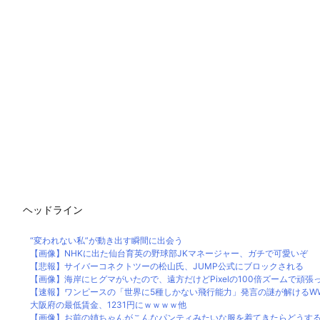
ヘッドライン
“変われない私”が動き出す瞬間に出会う
【画像】NHKに出た仙台育英の野球部JKマネージャー、ガチで可愛いぞ
【悲報】サイバーコネクトツーの松山氏、JUMP公式にブロックされる
【画像】海岸にヒグマがいたので、遠方だけどPixelの100倍ズームで頑張って
【速報】ワンピースの「世界に5種しかない飛行能力」発言の謎が解けるW
大阪府の最低賃金、1231円にｗｗｗｗ他
【画像】お前の姉ちゃんがこんなパンティみたいな服を着てきたらどうす