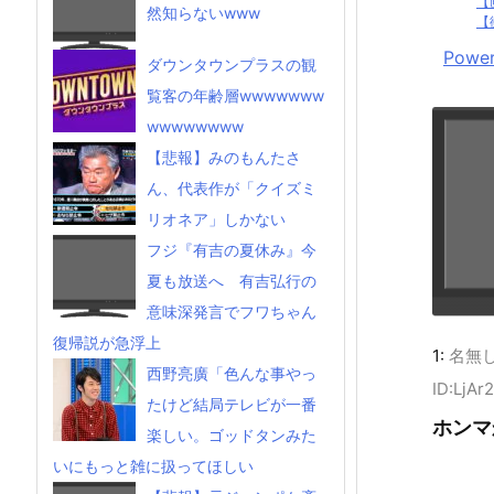
【
然知らないwww
【
Power
ダウンタウンプラスの観
覧客の年齢層wwwwwww
wwwwwwww
【悲報】みのもんたさ
ん、代表作が「クイズミ
リオネア」しかない
フジ『有吉の夏休み』今
夏も放送へ 有吉弘行の
意味深発言でフワちゃん
復帰説が急浮上
1:
名無
西野亮廣「色んな事やっ
ID:LjAr
たけど結局テレビが一番
ホンマ
楽しい。ゴッドタンみた
いにもっと雑に扱ってほしい