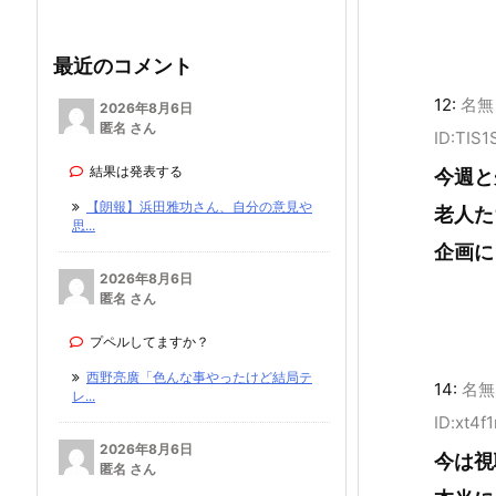
最近のコメント
12:
名無
2026年8月6日
匿名 さん
ID:TIS
結果は発表する
今週と
【朗報】浜田雅功さん、自分の意見や
老人た
思...
企画に
2026年8月6日
匿名 さん
プペルしてますか？
西野亮廣「色んな事やったけど結局テ
14:
名無
レ...
ID:xt4f
2026年8月6日
今は視
匿名 さん