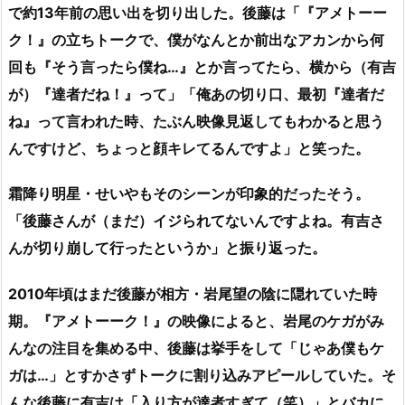
で約13年前の思い出を切り出した。後藤は「『アメトーー
ク！』の立ちトークで、僕がなんとか前出なアカンから何
回も『そう言ったら僕ね…』とか言ってたら、横から（有吉
が）『達者だね！』って」「俺あの切り口、最初『達者だ
ね』って言われた時、たぶん映像見返してもわかると思う
んですけど、ちょっと顔キレてるんですよ」と笑った。
霜降り明星・せいやもそのシーンが印象的だったそう。
「後藤さんが（まだ）イジられてないんですよね。有吉さ
んが切り崩して行ったというか」と振り返った。
2010年頃はまだ後藤が相方・岩尾望の陰に隠れていた時
期。『アメトーーク！』の映像によると、岩尾のケガがみ
んなの注目を集める中、後藤は挙手をして「じゃあ僕もケ
ガは…」とすかさずトークに割り込みアピールしていた。そ
んな後藤に有吉は「入り方が達者すぎて（笑）」とバカに