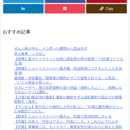
Copy
おすすめ記事
ぜんぶ私が中心、そう思った瞬間から歪み出す
井上春華、へそ出し
【衝撃】新ガチャチケット仕様に課金壁の声が急増！？30連でどうな
る 他
【朗報】ショートスリーパー堀大輔、高須幹弥にブチギレたことを反
省 他
愛煙家・岸谷蘭丸「喫煙者の権利がマジで侵害されてる」と私見
「いくら税金を我々が...
カズレーザー、車の任意保険を巡り持論「強制しろよ！」「保険にも
入れないヤツは運転...
【J1第1節 横浜FM×鹿島】鹿島が劇的すぎる逆転勝利で国立での開幕
戦制す！後半...
【マジかよ】取引先との接待に上司が乱入し「10億の案件俺がもらっ
たw残念だったな...
【動画】ショートスリーパー堀さん、対面で高須幹弥にキレる
【悲報】日本人「円安はアカン。円高にしろ」←これなんでなんや
【悲報】斉藤慎二は「モンスター」被害女性が涙ながらに訴えた深刻