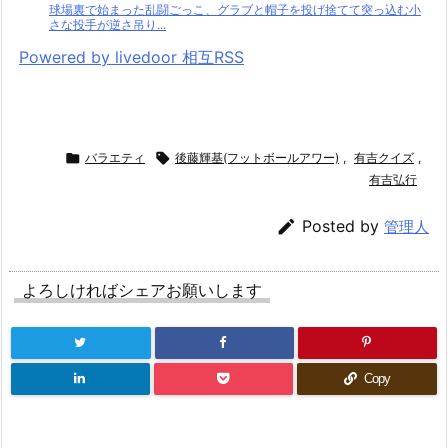
球場裏で始まった乱闘ごっこ、グラブと帽子を投げ捨てて突っ込む小
さな投手が逆さ吊り...
Powered by livedoor 相互RSS

バラエティ

後藤輝基(フットボールアワー)
,
有吉クイズ
,
有吉弘行

Posted by
管理人
よろしければシェアお願いします
Copy