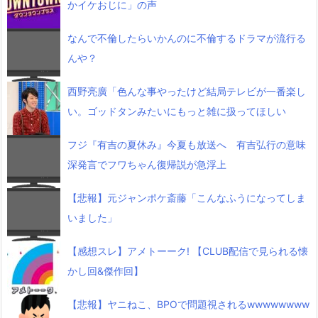
かイケおじに」の声
なんで不倫したらいかんのに不倫するドラマが流行る
んや？
西野亮廣「色んな事やったけど結局テレビが一番楽し
い。ゴッドタンみたいにもっと雑に扱ってほしい
フジ『有吉の夏休み』今夏も放送へ 有吉弘行の意味
深発言でフワちゃん復帰説が急浮上
【悲報】元ジャンポケ斎藤「こんなふうになってしま
いました」
【感想スレ】アメトーーク! 【CLUB配信で見られる懐
かし回&傑作回】
【悲報】ヤニねこ、BPOで問題視されるwwwwwwww