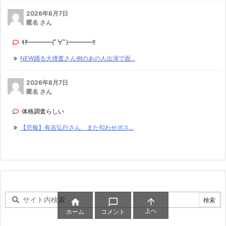
2026年8月7日
匿名 さん
ｷﾀ━━━━(ﾟ∀ﾟ)━━━━!!
NEW踊る大捜査さん例のあの人出演で面...
2026年8月7日
匿名 さん
体格調査らしい
【悲報】有吉弘行さん、また匂わせポス...



上へ
ホーム
コメント