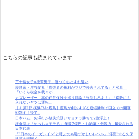
こちらの記事も読まれています
三十路女子×後輩男子、近づく心とすれ違い
愛煙家・岸谷蘭丸「喫煙者の権利がマジで侵害されてる」と私見
「いくら税金を我々が...
カズレーザー、車の任意保険を巡り持論「強制しろよ！」「保険にも
入れないヤツは運転...
【J1第1節 横浜FM×鹿島】鹿島が劇的すぎる逆転勝利で国立での開幕
戦制す！後半...
日本ハム、矢澤打が敵失策誘いサヨナラ勝ちで2位浮上！
板倉滉は「めっちゃモテる」 年収7億円・お洒落・包容力…超愛される
日本代表
「“日本のイ・ガンイン”と呼ぶのも恥ずかしいレベル」“停滞”する久保
建英を韓国メ...