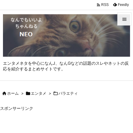

Feedly
RSS


メニュ

サイド

エンタメネタを中心になんJ、なんGなどの話題のスレやネットの反
前へ
応を紹介するまとめサイトです。

次へ


ホーム
>

エンタメ
>

バラエティ
検索
スポンサーリンク