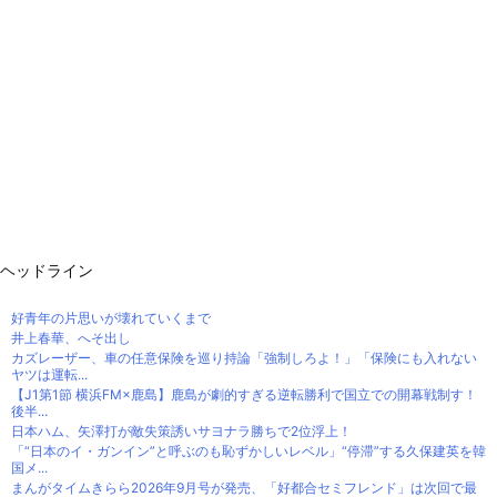
ヘッドライン
好青年の片思いが壊れていくまで
井上春華、へそ出し
カズレーザー、車の任意保険を巡り持論「強制しろよ！」「保険にも入れない
ヤツは運転...
【J1第1節 横浜FM×鹿島】鹿島が劇的すぎる逆転勝利で国立での開幕戦制す！
後半...
日本ハム、矢澤打が敵失策誘いサヨナラ勝ちで2位浮上！
「“日本のイ・ガンイン”と呼ぶのも恥ずかしいレベル」“停滞”する久保建英を韓
国メ...
まんがタイムきらら2026年9月号が発売、「好都合セミフレンド」は次回で最