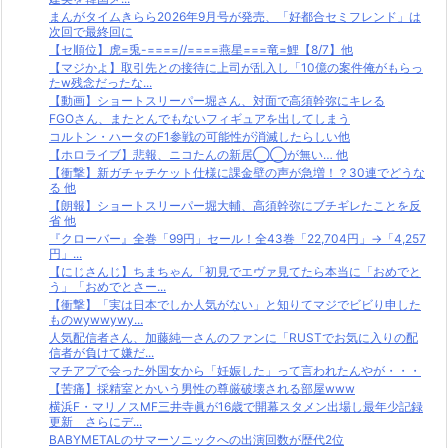
まんがタイムきらら2026年9月号が発売、「好都合セミフレンド」は
次回で最終回に
【セ順位】虎=兎-====//====燕星===竜=鯉【8/7】他
【マジかよ】取引先との接待に上司が乱入し「10億の案件俺がもらっ
たw残念だったな...
【動画】ショートスリーパー堀さん、対面で高須幹弥にキレる
FGOさん、またとんでもないフィギュアを出してしまう
コルトン・ハータのF1参戦の可能性が消滅したらしい他
【ホロライブ】悲報、ニコたんの新居◯◯が無い… 他
【衝撃】新ガチャチケット仕様に課金壁の声が急増！？30連でどうな
る 他
【朗報】ショートスリーパー堀大輔、高須幹弥にブチギレたことを反
省 他
『クローバー』全巻「99円」セール！全43巻「22,704円」→「4,257
円」...
【にじさんじ】ちまちゃん「初見でエヴァ見てたら本当に「おめでと
う」「おめでとさー...
【衝撃】「実は日本でしか人気がない」と知りてマジでビビり申した
ものwywwywy...
人気配信者さん、加藤純一さんのファンに「RUSTでお気に入りの配
信者が負けて嫌だ...
マチアプで会った外国女から「妊娠した」って言われたんやが・・・
【苦痛】採精室とかいう男性の尊厳破壊される部屋www
横浜F・マリノスMF三井寺眞が16歳で開幕スタメン出場し最年少記録
更新 さらにデ...
BABYMETALのサマーソニックへの出演回数が歴代2位