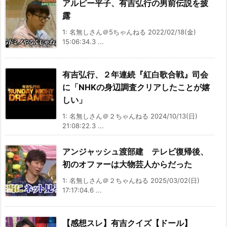
アルピー平子、有吉弘行の男前伝説を披
露
1: 名無しさん＠5ちゃんねる 2022/02/18(金)
15:06:34.3 ...
有吉弘行、２年連続『紅白歌合戦』司会
に「NHKの身辺調査クリアしたことが嬉
しい」
1: 名無しさん＠２ちゃんねる 2024/10/13(日)
21:08:22.3 ...
アンジャッシュ渡部建 テレビ復帰後、
初のオファーは大物芸人からだった
1: 名無しさん＠２ちゃんねる 2025/03/02(日)
17:17:04.6 ...
【感想スレ】有吉クイズ【ドール】