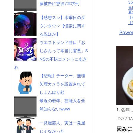
S
藤被告に懲役7年求刑
元
夏
【感想スレ】水曜日のダ
【
【
ウンタウン【怪談に関す
Power
る説ほか】
ウエストランド井口「お
じさんって本当に害悪」S
NSの不快コメントにあき
れ
【悲報】チーター、無理
矢理カメラを設置されて
しょんぼり顔
最近の若年、芸能人を全
然知らないwww
1:
名無
ID:770
一発屋芸人、実は一発屋
因みに
じゃなかった