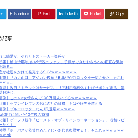
er
Facebook
Pin it
LinkedIn
Pocket
Copy
め記事
れは純愛か、それともストーカー疑惑か
朗報】檜山沙耶(おさや)伝説のファン、子供ができたおさやへの正直な気持
を語る...
産が社運をかけて発売するSUVｗｗｗｗｗｗｗ
衝撃】サカナ山口、アジカン後藤「BUMPが邦ロックを一変させた」←これ
ｗｗｗ...
有能】政府「トラックはサービスエリア利用有料化すればサボらず走るし流
題解決じ...
画像】この∧∨女優さんで100万回抜いてるｗｗｗｗｗｗｗ
悲報】セブンイレブンのおにぎりの価格、もはや限界を超える
画像】ブルーロック、なんJ民登場ｗｗｗｗｗ
hatGPTに聞いた10年後の18期
悲報】ゲーフリ新作「ビースト・オブ・リインカーネーション」、老舗レビ
ーサイト...
村塁「ホーバスが監督辞めた？じゃあ代表復帰する！」←これｗｗｗｗｗｗ
ｗｗ 他