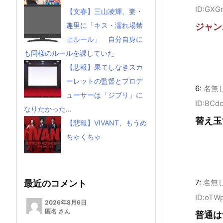
ID:GXG
【文春】三山凌輝、妻・
趣里に「キス・濡れ場禁
ジャン
止ルール」 自分自身に
も同様のルールを課していた
【悲報】果てしなきスカ
ーレットの監督とプロデ
6:
名無
ューサーは「ジブリ」に
ID:BCd
なりたかった…
替え玉
【悲報】VIVANT、もうめ
ちゃくちゃ
7:
名無
最近のコメント
ID:oTW
2026年8月6日
匿名 さん
普通は