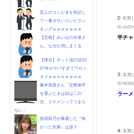
芸人のコンビ名を和訳し
2:
名無
て一番ダサいコンビラン
ID:zoD
キングｗｗｗｗｗｗｗ
半チャ
【悲報】みい山の作者さ
ん、なぜか消しまくる
【懐古】ネット流行語20
07年がヤバすぎてワロッ
3:
名無
タァｗｗｗｗｗｗｗｗ
ID:NG6
藤本美貴さん「交際相手
ラーメ
を選ぶときは顔は二の
次、イケメンってつまら
ない」
指原莉乃が暴露した『怖
かった先輩』は誰？
4:
名無