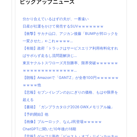
ピックアップニュース
分かり合えているはずの夫が、一番遠い
日産が社運をかけて発売するSUVｗｗｗｗｗｗｗ
【衝撃】サカナ山口、アジカン後藤「BUMPが邦ロックを
一変させた」←これｗｗｗｗ...
【有能】政府「トラックはサービスエリア利用有料化すれ
ばサボらず走るし流問題解決じ...
東京ヤクルトスワローズ月別勝率、限界突破ｗｗｗｗｗｗ
ｗｗｗｗｗｗｗｗｗｗｗｗｗｗ...
【朗報】Amazonで「GANTZ」が全巻100円ｗｗｗｗｗｗ
ｗｗｗｗ他
【悲報】セブンイレブンのおにぎりの価格、もはや限界を
超える
【書籍】「ガンプラカタログ2026 GWXメモリアル編」
【予約開始】他
【画像】ブルーロック、なんJ民登場ｗｗｗｗｗ
ChatGPTに聞いた10年後の18期
【悲報】ゲーフリ新作「ビースト・オブ・リインカーネー