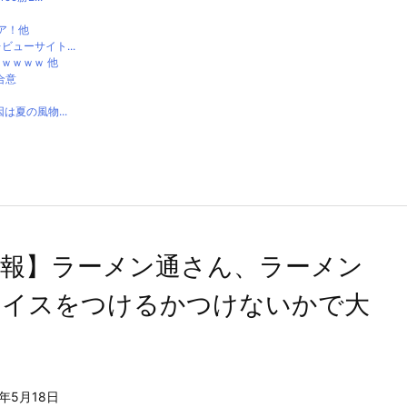
ア！他
ューサイト...
ｗｗｗｗ 他
合意
夏の風物...
悲報】ラーメン通さん、ラーメン
ライスをつけるかつけないかで大
4年5月18日