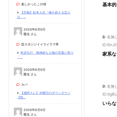
基本的
楽しかったこの頃
【悲報】松本人志「俺を超える芸人
は、...
2026年8月6日
匿名 さん
8:
名無
ID:RnJl
芸スポジジイイライラで草
有吉弘行、無神経な人物の言葉に怒り
家系な
「...
2026年8月6日
匿名 さん
カバ
9:
名無
【感想スレ】水曜日のダウンタウン
ID:tlgB
【怪...
いらな
2026年8月6日
匿名 さん