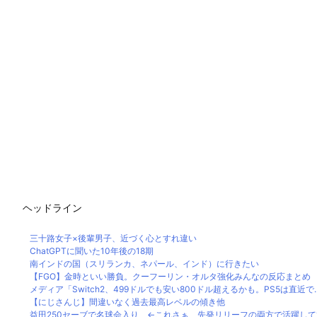
ヘッドライン
三十路女子×後輩男子、近づく心とすれ違い
ChatGPTに聞いた10年後の18期
南インドの国（スリランカ、ネパール、インド）に行きたい
【FGO】金時といい勝負。クーフーリン・オルタ強化みんなの反応まとめ
メディア「Switch2、499ドルでも安い800ドル超えるかも。PS5は直近で..
【にじさんじ】間違いなく過去最高レベルの傾き他
益田250セーブで名球会入り ←これさぁ、先発リリーフの両方で活躍して199