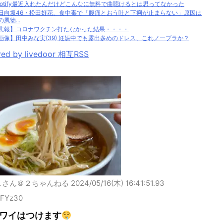
potify最近入れたんだけどこんなに無料で曲聴けるとは思ってなかった
日向坂46・松田好花、食中毒で「腹痛とおう吐と下痢が止まらない」原因は
の風物...
悲報】コロナワクチン打たなかった結果・・・・
画像】田中みな実(39) 妊娠中でも露出多めのドレス、これノーブラか？
ed by livedoor 相互RSS
しさん＠２ちゃんねる
2024/05/16(木) 16:41:51.93
AFYz30
ワイはつけます