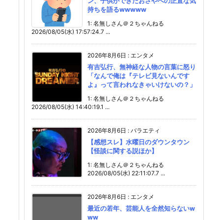
ン、子供ができたおさやへの正直な気
持ちを語るwwwww
1: 名無しさん＠２ちゃんねる
2026/08/05(水) 17:57:24.7 ...
2026年8月6日
:
エンタメ
有吉弘行、無神経な人物の言葉に怒り
「なんで俺は『テレビ見ないんです
よ』って言われなきゃいけないの？」
1: 名無しさん＠２ちゃんねる
2026/08/05(水) 14:40:19.1 ...
2026年8月6日
:
バラエティ
【感想スレ】水曜日のダウンタウン
【怪談に関する説ほか】
1: 名無しさん＠２ちゃんねる
2026/08/05(水) 22:11:07.7 ...
2026年8月6日
:
エンタメ
最近の若年、芸能人を全然知らないw
ww