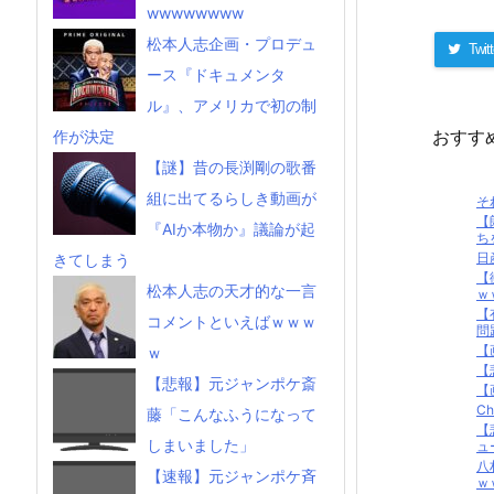
wwwwwwww
松本人志企画・プロデュ
Twitt
ース『ドキュメンタ
ル』、アメリカで初の制
おすす
作が決定
【謎】昔の長渕剛の歌番
組に出てるらしき動画が
そ
【
『AIか本物か』議論が起
ち
日
きてしまう
【
松本人志の天才的な一言
ｗ
【
コメントといえばｗｗｗ
問
【
ｗ
【
【悲報】元ジャンポケ斎
【
C
藤「こんなふうになって
【
しまいました」
ュ
八
【速報】元ジャンポケ斉
ｗ