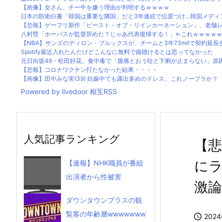
【画像】女さん、チー牛を嫌う理由が判明するｗｗｗｗ
日本の防衛白書「韓国は重要な隣国」だと3年連続で位置づけ…韓国メディ
【悲報】ゲーフリ新作「ビースト・オブ・リインカーネーション」、老舗レビ
八村塁「ホーバスが監督辞めた？じゃあ代表復帰する！」←これｗｗｗｗｗ
【NBA】サンズのディロン・ブルックスが、チームと3年73milで契約延長
Spotify最近入れたんだけどこんなに無料で曲聴けるとは思ってなかった
元日向坂46・松田好花、食中毒で「腹痛とおう吐と下痢が止まらない」原因は
【悲報】コロナワクチン打たなかった結果・・・・
【画像】田中みな実(39) 妊娠中でも露出多めのドレス、これノーブラか？
Powered by livedoor 相互RSS
人気記事ランキング
【
に
【速報】NHK職員が番組
出演者から性被害
激論
ダウンタウンプラスの観
覧客の年齢層wwwwwww

202