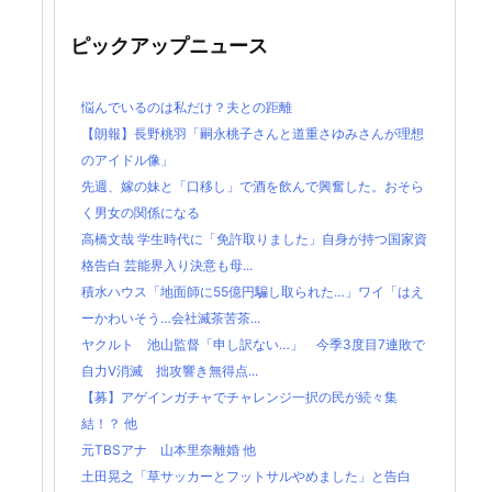
ピックアップニュース
悩んでいるのは私だけ？夫との距離
【朗報】長野桃羽「嗣永桃子さんと道重さゆみさんが理想
のアイドル像」
先週、嫁の妹と「口移し」で酒を飲んで興奮した。おそら
く男女の関係になる
高橋文哉 学生時代に「免許取りました」自身が持つ国家資
格告白 芸能界入り決意も母...
積水ハウス「地面師に55億円騙し取られた…」ワイ「はえ
ーかわいそう…会社滅茶苦茶...
ヤクルト 池山監督「申し訳ない…」 今季3度目7連敗で
自力V消滅 拙攻響き無得点...
【募】アゲインガチャでチャレンジ一択の民が続々集
結！？ 他
元TBSアナ 山本里奈離婚 他
土田晃之「草サッカーとフットサルやめました」と告白