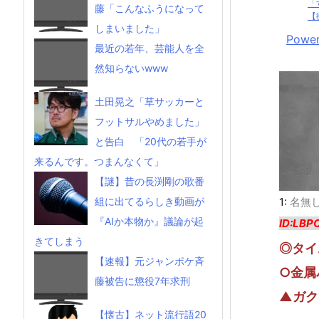
「す
藤「こんなふうになって
【
しまいました」
Power
最近の若年、芸能人を全
然知らないwww
土田晃之「草サッカーと
フットサルやめました」
と告白 「20代の若手が
来るんです。つまんなくて」
【謎】昔の長渕剛の歌番
1:
名無
組に出てるらしき動画が
『AIか本物か』議論が起
ID:LBP
きてしまう
◎タイ
【速報】元ジャンポケ斉
○金属
藤被告に懲役7年求刑
▲ガク
【懐古】ネット流行語20