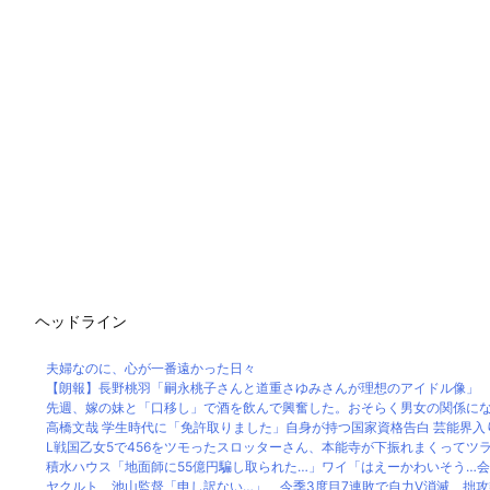
ヘッドライン
夫婦なのに、心が一番遠かった日々
【朗報】長野桃羽「嗣永桃子さんと道重さゆみさんが理想のアイドル像」
先週、嫁の妹と「口移し」で酒を飲んで興奮した。おそらく男女の関係に
高橋文哉 学生時代に「免許取りました」自身が持つ国家資格告白 芸能界入り決
L戦国乙女5で456をツモったスロッターさん、本能寺が下振れまくってツ
積水ハウス「地面師に55億円騙し取られた…」ワイ「はえーかわいそう…会社
ヤクルト 池山監督「申し訳ない…」 今季3度目7連敗で自力V消滅 拙攻響