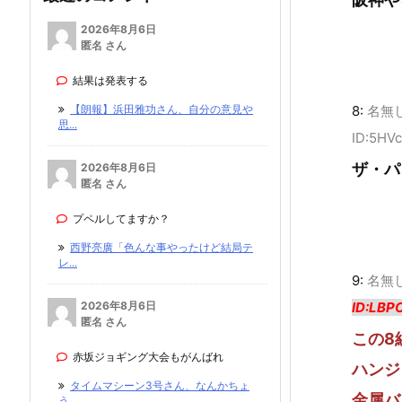
2026年8月6日
匿名 さん
結果は発表する
8:
名無
【朗報】浜田雅功さん、自分の意見や
思...
ID:5HV
ザ・パ
2026年8月6日
匿名 さん
プペルしてますか？
西野亮廣「色んな事やったけど結局テ
レ...
9:
名無
ID:LBP
2026年8月6日
匿名 さん
この8
赤坂ジョギング大会もがんばれ
ハンジ
タイムマシーン3号さん、なんかちょ
金属バ
う...