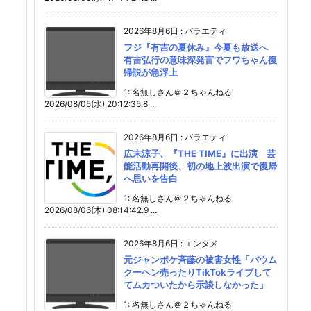
2026年8月6日
:
バラエティ
フジ『有吉の夏休み』今夏も放送へ
有吉弘行の意味深発言でフワちゃん復
帰説が急浮上
1: 名無しさん＠２ちゃんねる
2026/08/05(水) 20:12:35.8 ...
2026年8月6日
:
バラエティ
広末涼子、『THE TIME』に出演 芸
能活動再開後、初の地上波出演で復帰
へ思いを告白
1: 名無しさん＠２ちゃんねる
2026/08/06(木) 08:14:42.9 ...
2026年8月6日
:
エンタメ
元ジャンポケ斉藤の被害女性「バウム
クーヘン売ったりTikTokライブして
てムカついたから示談しなかった」
1: 名無しさん＠２ちゃんねる