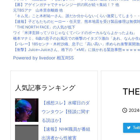
【募】アゲインガチャでチャレンジ一択の民が続々集結！？ 他
元TBSアナ 山本里奈離婚 他
「キム兄」こと木村祐一さん、誰だか分からないくらい激変してしまう・
【速報】子どもたちのヒーロー・任天堂、熊本地震を受け製品修理は無償対応
「THE NORTH FACE」の人気が低下
ワイ「米津玄師ってソロじゃなくてバンドのボーカルならよかったよね」
橋本マナミ、6歳の息子のお風呂での衝撃のイタズラ激白「あれ、なんか生ぬる
【バレー】185センチ・木村沙織、息子に「高い高い」求められ衝撃展開激白 
【衝撃】Juice=Juiceさん、格下の『≠ME』に抜かれる緊急事態ｗｗｗｗｗ.
Powered by livedoor 相互RSS
人気記事ランキング
TH
【感想スレ】水曜日のダ

202
ウンタウン【怪談に関す
る説ほか】
Twitt
【速報】NHK職員が番組
出演者から性被害