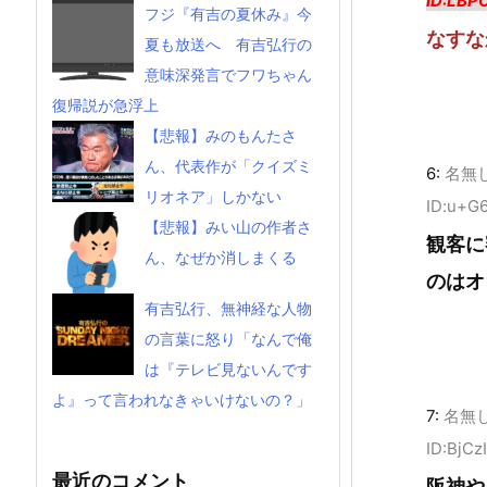
ID:LBP
フジ『有吉の夏休み』今
なすな
夏も放送へ 有吉弘行の
意味深発言でフワちゃん
復帰説が急浮上
【悲報】みのもんたさ
ん、代表作が「クイズミ
6:
名無
リオネア」しかない
ID:u+G
【悲報】みい山の作者さ
観客に
ん、なぜか消しまくる
のはオ
有吉弘行、無神経な人物
の言葉に怒り「なんで俺
は『テレビ見ないんです
よ』って言われなきゃいけないの？」
7:
名無
ID:BjC
最近のコメント
阪神や