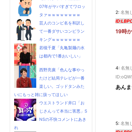
07年がヤバすぎてワロッ
2:
名無
タァｗｗｗｗｗｗｗｗ
ID:LBP
芸人のコンビ名を和訳し
19時
て一番ダサいコンビラン
キングｗｗｗｗｗｗｗ
若槻千夏「丸亀製麺の水
は都内で1番おいしい」
4:
名無
西野亮廣「色んな事やっ
ID:oQW
たけど結局テレビが一番
楽しい。ゴッドタンみた
あんま
いにもっと雑に扱ってほしい
ウエストランド井口「お
じさんって本当に害悪」S
NSの不快コメントにあき
5:
名無
れ