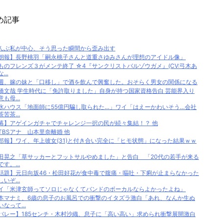
め記事
んぶ私が中心、そう思った瞬間から歪み出す
朗報】長野桃羽「嗣永桃子さんと道重さゆみさんが理想のアイドル像」
ものフレンズ３がメンテ終了 ☆4『サンクリストバルゾウガメ』(CV:弓木あ
...
週、嫁の妹と「口移し」で酒を飲んで興奮した。おそらく男女の関係になる
橋文哉 学生時代に「免許取りました」自身が持つ国家資格告白 芸能界入り
意も母...
水ハウス「地面師に55億円騙し取られた…」ワイ「はえーかわいそう…会社
茶苦茶...
募】アゲインガチャでチャレンジ一択の民が続々集結！？ 他
TBSアナ 山本里奈離婚 他
郎報】ワイ、年上彼女(31)と付き合い完全に「ヒモ状態」になった結果ｗｗ
田晃之「草サッカーとフットサルやめました」と告白 「20代の若手が来る
です。...
話題】元日向坂46・松田好花が食中毒で腹痛・嘔吐・下痢が止まらなかった
しいぞ...
イ「米津玄師ってソロじゃなくてバンドのボーカルならよかったよね」
本マナミ、6歳の息子のお風呂での衝撃のイタズラ激白「あれ、なんか生ぬ
いなって...
バレー】185センチ・木村沙織、息子に「高い高い」求められ衝撃展開激白