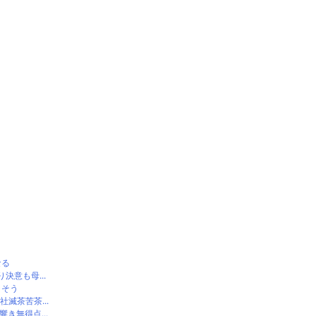
なる
意も母...
ラそう
滅茶苦茶...
き無得点...