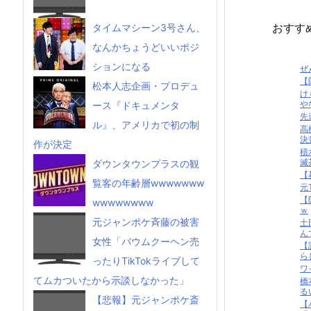
おすす
タイムマシーン3号さん、
なんかちょうどいいポジ
ションになる
ぜ
【
松本人志企画・プロデュ
け
やな
ース『ドキュメンタ
先
ル』、アメリカで初の制
高
決
作が決定
積
滅
ダウンタウンプラスの観
【
覧客の年齢層wwwwwww
元
【
wwwwwwww
ｗ
元ジャンポケ斉藤の被害
土
ん
女性「バウムクーヘン売
【
ら
ったりTikTokライブして
ワ
てムカついたから示談しなかった」
橋
る
【悲報】元ジャンポケ斎
【