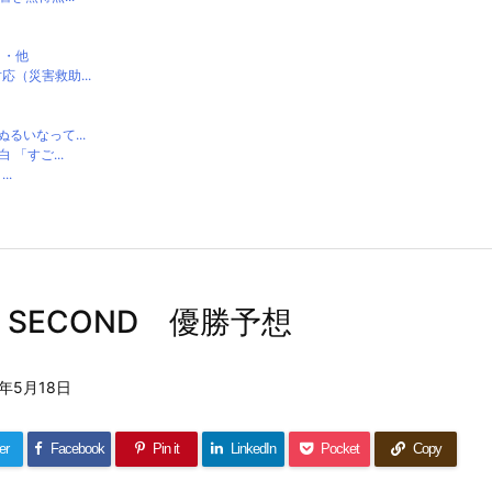
・・他
（災害救助...
いなって...
「すご...
..
E SECOND 優勝予想
4年5月18日
er
Facebook
Pin it
LinkedIn
Pocket
Copy