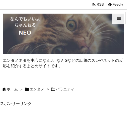

Feedly
RSS


メニュ

サイド

エンタメネタを中心になんJ、なんGなどの話題のスレやネットの反
前へ
応を紹介するまとめサイトです。

次へ


ホーム
>

エンタメ
>

バラエティ
検索
スポンサーリンク