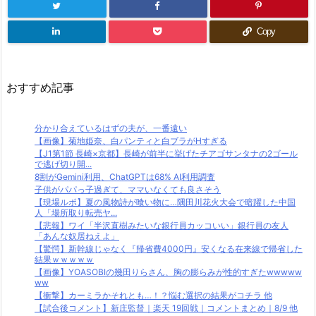
Copy
おすすめ記事
分かり合えているはずの夫が、一番遠い
【画像】菊地姫奈、白パンティと白ブラがHすぎる
【J1第1節 長崎×京都】長崎が前半に挙げたチアゴサンタナの2ゴール
で逃げ切り開...
8割がGemini利用、ChatGPTは68% AI利用調査
子供がパパっ子過ぎて、ママいなくても良さそう
【現場ルポ】夏の風物詩が喰い物に…隅田川花火大会で暗躍した中国
人「場所取り転売ヤ...
【悲報】ワイ「半沢直樹みたいな銀行員カッコいい」銀行員の友人
「あんな奴居ねえよ」
【驚愕】新幹線じゃなく『帰省費4000円』安くなる在来線で帰省した
結果ｗｗｗｗｗ
【画像】YOASOBIの幾田りらさん、胸の膨らみが性的すぎたwwwww
ww
【衝撃】カーミラかそれとも…！？悩む選択の結果がコチラ 他
【試合後コメント】新庄監督｜楽天 19回戦｜コメントまとめ｜8/9 他