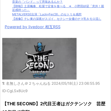
音楽の「バンド」って意味あるんか？
【朗報】土居楓奏、松屋で定食を食べる ⇒ 小野田紗栞「意外！親
近感持った」
METALVERSE出演「LuckyFes’26」のセトリ＆感想
【画像】テレ東の深夜がスゴイ、セクシー女優のナマ乳をモロ流し
Powered by livedoor 相互RSS
1:
名無しさん＠２ちゃんねる
2024/05/18(土) 23:06:55.95
ID:CgLSx8Uc9
【THE SECOND】2代目王者はガクテンソク 芸歴