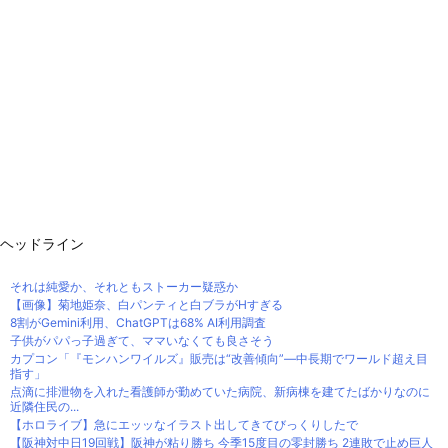
ヘッドライン
それは純愛か、それともストーカー疑惑か
【画像】菊地姫奈、白パンティと白ブラがHすぎる
8割がGemini利用、ChatGPTは68% AI利用調査
子供がパパっ子過ぎて、ママいなくても良さそう
カプコン「『モンハンワイルズ』販売は“改善傾向”―中長期でワールド超え目
指す」
点滴に排泄物を入れた看護師が勤めていた病院、新病棟を建てたばかりなのに
近隣住民の...
【ホロライブ】急にエッッなイラスト出してきてびっくりしたで
【阪神対中日19回戦】阪神が粘り勝ち 今季15度目の零封勝ち 2連敗で止め巨人