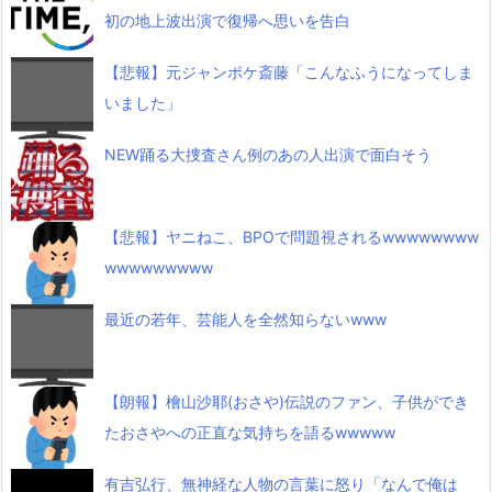
初の地上波出演で復帰へ思いを告白
【悲報】元ジャンポケ斎藤「こんなふうになってしま
いました」
NEW踊る大捜査さん例のあの人出演で面白そう
【悲報】ヤニねこ、BPOで問題視されるwwwwwwww
wwwwwwwww
最近の若年、芸能人を全然知らないwww
【朗報】檜山沙耶(おさや)伝説のファン、子供ができ
たおさやへの正直な気持ちを語るwwwww
有吉弘行、無神経な人物の言葉に怒り「なんで俺は