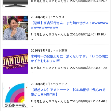
1: 名無しさん＠２ちゃんねる 2026/08/06(木) 15:43:24.6
...
2026年8月7日
:
エンタメ
【悲報】有吉弘行さん、また匂わせポストwwwwww
wwwwwwwwww
1: 名無しさん＠２ちゃんねる 2026/08/07(金) 01:19:10.4
...
2026年8月7日
:
ネット動画
木村祐一の変貌ぶりに「渋くなりすぎ」「いつの間に
かイケおじに」の声
1: 名無しさん＠２ちゃんねる 2026/08/06(木) 09:54:19.8
...
2026年8月7日
:
バラエティ
【感想スレ】アメトーーク! 【CLUB配信で見られる
懐かし回&傑作回】
1: 名無しさん＠２ちゃんねる 2026/08/06(木) 21:04:46.8
...