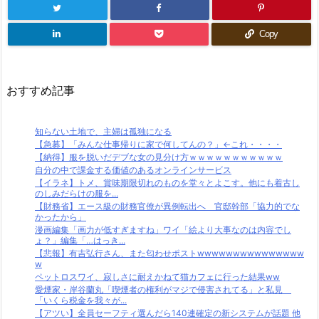
Copy
おすすめ記事
知らない土地で、主婦は孤独になる
【急募】「みんな仕事帰りに家で何してんの？」←これ・・・・
【納得】服を脱いだデブな女の見分け方ｗｗｗｗｗｗｗｗｗｗｗ
自分の中で課金する価値のあるオンラインサービス
【イラネ】トメ、賞味期限切れのものを堂々とよこす。他にも着古し
のしみだらけの服を...
【財務省】エース級の財務官僚が異例転出へ 官邸幹部「協力的でな
かったから」
漫画編集「画力が低すぎますね」ワイ「絵より大事なのは内容でし
ょ？」編集「…はっき...
【悲報】有吉弘行さん、また匂わせポストwwwwwwwwwwwwwww
w
ペットロスワイ、寂しさに耐えかねて猫カフェに行った結果ww
愛煙家・岸谷蘭丸「喫煙者の権利がマジで侵害されてる」と私見
「いくら税金を我々が...
【アツい】全員セーフティ選んだら140連確定の新システムが話題 他