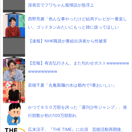
深発言でフワちゃん復帰説が急浮上
西野亮廣「色んな事やったけど結局テレビが一番楽し
い。ゴッドタンみたいにもっと雑に扱ってほしい
【速報】NHK職員が番組出演者から性被害
【悲報】有吉弘行さん、また匂わせポストwwwwwww
wwwwwwwww
若槻千夏「丸亀製麺の水は都内で1番おいしい」
かつて６５０万部を誇った「週刊少年ジャンプ」、発
行部数が初の100万部割れ
広末涼子、『THE TIME』に出演 芸能活動再開後、