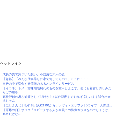
ヘッドライン
成長の先で気づいた想い、不器用な大人の恋
【急募】「みんな仕事帰りに家で何してんの？」←これ・・・・
自分の中で課金する価値のあるオンラインサービス
【イラネ】トメ、賞味期限切れのものを堂々とよこす。他にも着古しのしみだ
らけの服を...
高校野球の暑さ対策として18時から4試合深夜までやれば涼しいまま試合出来
るじゃん
【にじさんじ】8月18日(火)21:00から、レヴィ・エリファ3Dライブ「人間燦...
【原爆の日】サヨク「スピーチする人が全員この防弾ガラスなのでしょうか。
高市だけな...