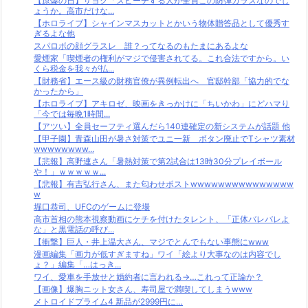
【原爆の日】サヨク「スピーチする人が全員この防弾ガラスなのでし
ょうか。高市だけな...
【ホロライブ】シャインマスカットとかいう物体贈答品として優秀す
ぎるよな他
スパロボの顔グラスレ 誰？ってなるのもたまにあるよな
愛煙家「喫煙者の権利がマジで侵害されてる。これ合法ですから。い
くら税金を我々が払...
【財務省】エース級の財務官僚が異例転出へ 官邸幹部「協力的でな
かったから」
【ホロライブ】アキロゼ、映画をきっかけに「ちいかわ」にどハマり
「今では毎晩1時間...
【アツい】全員セーフティ選んだら140連確定の新システムが話題 他
【甲子園】青森山田が暑さ対策でユニ一新 ボタン廃止でTシャツ素材
wwwwwwww...
【悲報】高野連さん「暑熱対策で第2試合は13時30分プレイボール
や！」ｗｗｗｗｗ...
【悲報】有吉弘行さん、また匂わせポストwwwwwwwwwwwwwww
w
堀口恭司、UFCのゲームに登場
高市首相の熊本視察動画にケチを付けたタレント、「正体バレバレよ
な」と黒電話の呼び...
【衝撃】巨人・井上温大さん、マジでとんでもない事態にwww
漫画編集「画力が低すぎますね」ワイ「絵より大事なのは内容でし
ょ？」編集「…はっき...
ワイ、愛車を手放せと婚約者に言われる→…これって正論か？
【画像】爆胸ニット女さん、寿司屋で満喫してしまうwww
メトロイドプライム4 新品が2999円に…