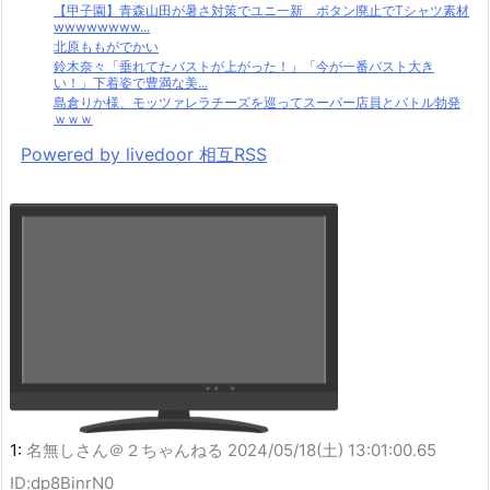
【甲子園】青森山田が暑さ対策でユニ一新 ボタン廃止でTシャツ素材
wwwwwwww...
北原ももがでかい
鈴木奈々「垂れてたバストが上がった！」「今が一番バスト大き
い！」下着姿で豊満な美...
島倉りか様、モッツァレラチーズを巡ってスーパー店員とバトル勃発
ｗｗｗ
Powered by livedoor 相互RSS
1:
名無しさん＠２ちゃんねる
2024/05/18(土) 13:01:00.65
ID:dp8BinrN0