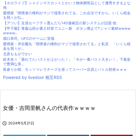
【ホロライブ】シャインマスカットとかいう物体贈答品として優秀すぎるよな
他
愛煙家「喫煙者の権利がマジで侵害されてる。これ合法ですから。いくら税金
を我々が払...
【アツい】全員セーフティ選んだら140連確定の新システムが話題 他
【甲子園】青森山田が暑さ対策でユニ一新 ボタン廃止でTシャツ素材wwww
wwww...
堀口恭司、UFCのゲームに登場
愛煙家・岸谷蘭丸「喫煙者の権利がマジで侵害されてる」と私見 「いくら税
金を我々が...
北原ももがでかい
鈴木奈々「垂れてたバストが上がった！」「今が一番バスト大きい！」下着姿
で豊満な美...
島倉りか様、モッツァレラチーズを巡ってスーパー店員とバトル勃発ｗｗｗ
Powered by livedoor 相互RSS
女優・吉岡里帆さんの代表作ｗｗｗｗ

2024年5月21日