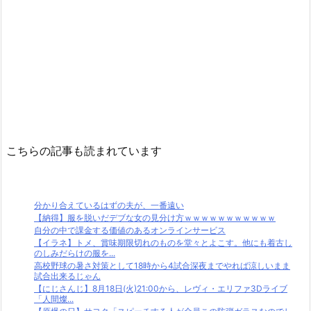
こちらの記事も読まれています
分かり合えているはずの夫が、一番遠い
【納得】服を脱いだデブな女の見分け方ｗｗｗｗｗｗｗｗｗｗｗ
自分の中で課金する価値のあるオンラインサービス
【イラネ】トメ、賞味期限切れのものを堂々とよこす。他にも着古し
のしみだらけの服を...
高校野球の暑さ対策として18時から4試合深夜までやれば涼しいまま
試合出来るじゃん
【にじさんじ】8月18日(火)21:00から、レヴィ・エリファ3Dライブ
「人間燦...