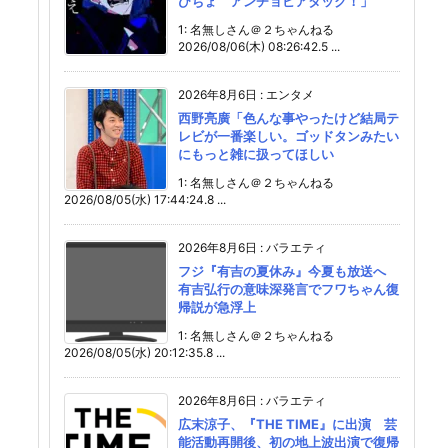
びちょ アンチョビアタック！」
1: 名無しさん＠２ちゃんねる
2026/08/06(木) 08:26:42.5 ...
2026年8月6日
:
エンタメ
西野亮廣「色んな事やったけど結局テ
レビが一番楽しい。ゴッドタンみたい
にもっと雑に扱ってほしい
1: 名無しさん＠２ちゃんねる
2026/08/05(水) 17:44:24.8 ...
2026年8月6日
:
バラエティ
フジ『有吉の夏休み』今夏も放送へ
有吉弘行の意味深発言でフワちゃん復
帰説が急浮上
1: 名無しさん＠２ちゃんねる
2026/08/05(水) 20:12:35.8 ...
2026年8月6日
:
バラエティ
広末涼子、『THE TIME』に出演 芸
能活動再開後、初の地上波出演で復帰