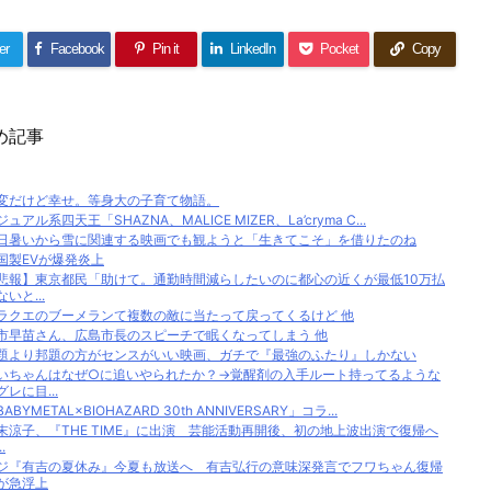
er
Facebook
Pin it
LinkedIn
Pocket
Copy
め記事
変だけど幸せ。等身大の子育て物語。
ジュアル系四天王「SHAZNA、MALICE MIZER、La’cryma C...
日暑いから雪に関連する映画でも観ようと「生きてこそ」を借りたのね
国製EVが爆発炎上
悲報】東京都民「助けて。通勤時間減らしたいのに都心の近くが最低10万払
ないと...
ラクエのブーメランて複数の敵に当たって戻ってくるけど 他
市早苗さん、広島市長のスピーチで眠くなってしまう 他
題より邦題の方がセンスがいい映画、ガチで『最強のふたり』しかない
いちゃんはなぜ○に追いやられたか？→覚醒剤の入手ルート持ってるような
グレに目...
ABYMETAL×BIOHAZARD 30th ANNIVERSARY」コラ...
末涼子、『THE TIME』に出演 芸能活動再開後、初の地上波出演で復帰へ
.
ジ『有吉の夏休み』今夏も放送へ 有吉弘行の意味深発言でフワちゃん復帰
が急浮上