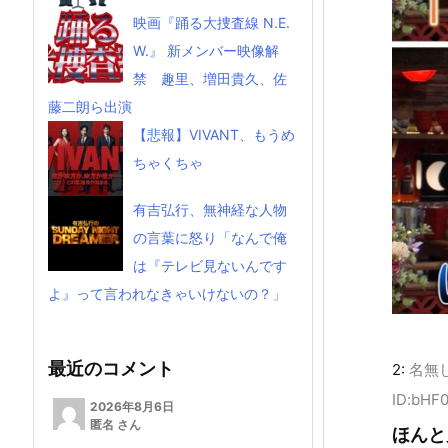
映画『踊る大捜査線 N.E.
W.』 新メンバー映像解
禁 趣里、増田貴久、佐
藤二朗ら出演
【悲報】VIVANT、もうめ
ちゃくちゃ
有吉弘行、無神経な人物
の言葉に怒り「なんで俺
は『テレビ見ないんです
よ』って言われなきゃいけないの？」
最近のコメント
2:
名無
ID:bHF
2026年8月6日
匿名 さん
ほんと