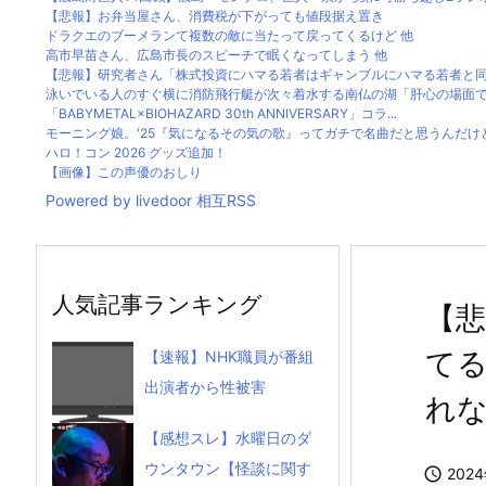
【悲報】お弁当屋さん、消費税が下がっても値段据え置き
ドラクエのブーメランて複数の敵に当たって戻ってくるけど 他
高市早苗さん、広島市長のスピーチで眠くなってしまう 他
【悲報】研究者さん「株式投資にハマる若者はギャンブルにハマる若者と同じ
泳いでいる人のすぐ横に消防飛行艇が次々着水する南仏の湖「肝心の場面で毎
「BABYMETAL×BIOHAZARD 30th ANNIVERSARY」コラ...
モーニング娘。'25『気になるその気の歌』ってガチで名曲だと思うんだけ
ハロ！コン 2026 グッズ追加！
【画像】この声優のおしり
Powered by livedoor 相互RSS
人気記事ランキング
【悲
てる
【速報】NHK職員が番組
出演者から性被害
れ
【感想スレ】水曜日のダ
ウンタウン【怪談に関す

202