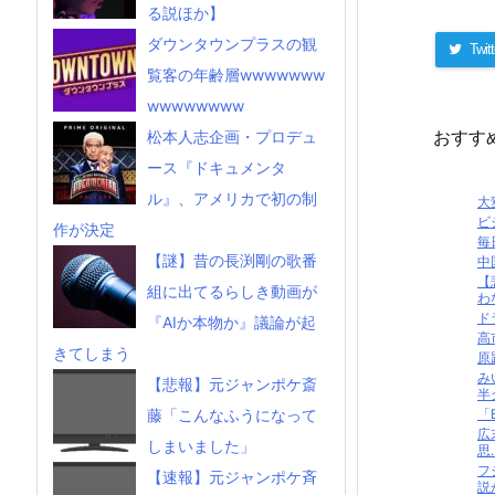
る説ほか】
ダウンタウンプラスの観
Twitt
覧客の年齢層wwwwwww
wwwwwwww
おすす
松本人志企画・プロデュ
ース『ドキュメンタ
ル』、アメリカで初の制
大
ビ
作が決定
毎
【謎】昔の長渕剛の歌番
中
【
組に出てるらしき動画が
わ
ド
『AIか本物か』議論が起
高
きてしまう
原
み
【悲報】元ジャンポケ斎
半
「B
藤「こんなふうになって
広
しまいました」
思..
フ
【速報】元ジャンポケ斉
説