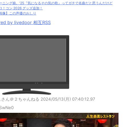
ーニング娘。'25『気になるその気の歌』ってガチで名曲だと思うんだけど
ロ！コン 2026 グッズ追加！
画像】この声優のおしり
ed by livedoor 相互RSS
しさん＠２ちゃんねる
2024/05/13(月) 07:40:12.97
bSwNe0