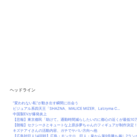
ヘッドライン
“変われない私”が動き出す瞬間に出会う
ビジュアル系四天王「SHAZNA、MALICE MIZER、La’cryma C...
中国製EVが爆発炎上
【悲報】東京都民「助けて。通勤時間減らしたいのに都心の近くが最低10万払
【朗報】セクシーさとキュートな上原歩夢ちゃんのフィギュアが制作決定！【
キズナアイさんの活動内容、ガチでヤバい方向へ他
【広島対巨人14回戦】広島・モンテロ、巨人・泉から第9号勝ち越し2ランホー