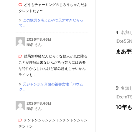
どうもチャーミングのじろうちゃんだよ
タレントだよ〜
この歌詞を考えたやつ天才すぎだろっ
て...
4:
名無
2026年8月6日
ID:e55
匿名 さん
まあ手
結局無神経なんだろうな他人が気に障る
ことが理解出来ないんだろう芸人には必要
な特性かもしれんけど踏み越えちゃいかん
ラインも ...
元ジャンポケ斉藤の被害女性「バウム
6:
名無
ク...
ID:cmT
2026年8月6日
10年
匿名 さん
チントンシャンテントンチントンシャン
テントン