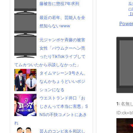
モ
藤被告に懲役7年求刑
ハ
【
最近の若年、芸能人を全
Power
然知らないwww
元ジャンポケ斉藤の被害
女性「バウムクーヘン売
ったりTikTokライブして
てムカついたから示談しなかった」
タイムマシーン3号さん、
なんかちょうどいいポジ
ションになる
ウエストランド井口「お
1:
名無
じさんって本当に害悪」S
ID:ck+
NSの不快コメントにあき
れ
芸人のコンビ名を和訳し