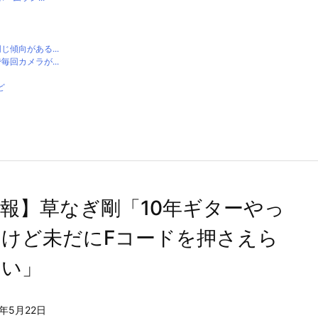
傾向がある...
回カメラが...
ど
報】草なぎ剛「10年ギターやっ
けど未だにFコードを押さえら
ない」
4年5月22日