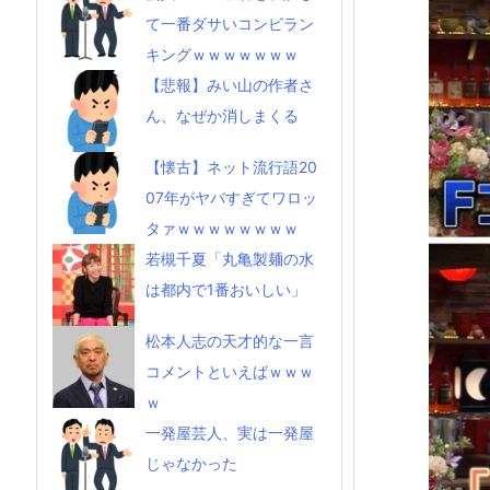
て一番ダサいコンビラン
キングｗｗｗｗｗｗｗ
【悲報】みい山の作者さ
ん、なぜか消しまくる
【懐古】ネット流行語20
07年がヤバすぎてワロッ
タァｗｗｗｗｗｗｗｗ
若槻千夏「丸亀製麺の水
は都内で1番おいしい」
松本人志の天才的な一言
コメントといえばｗｗｗ
ｗ
一発屋芸人、実は一発屋
じゃなかった