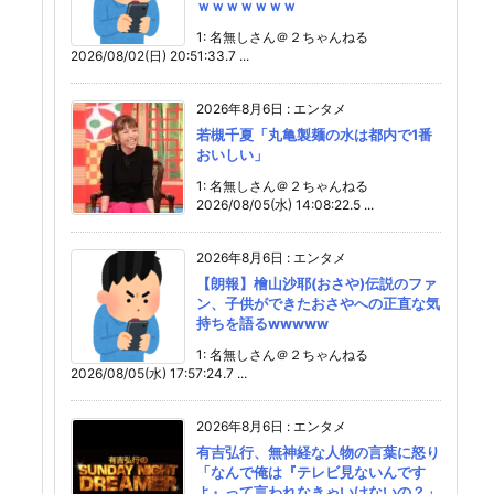
ｗｗｗｗｗｗｗ
1: 名無しさん＠２ちゃんねる
2026/08/02(日) 20:51:33.7 ...
2026年8月6日
:
エンタメ
若槻千夏「丸亀製麺の水は都内で1番
おいしい」
1: 名無しさん＠２ちゃんねる
2026/08/05(水) 14:08:22.5 ...
2026年8月6日
:
エンタメ
【朗報】檜山沙耶(おさや)伝説のファ
ン、子供ができたおさやへの正直な気
持ちを語るwwwww
1: 名無しさん＠２ちゃんねる
2026/08/05(水) 17:57:24.7 ...
2026年8月6日
:
エンタメ
有吉弘行、無神経な人物の言葉に怒り
「なんで俺は『テレビ見ないんです
よ』って言われなきゃいけないの？」