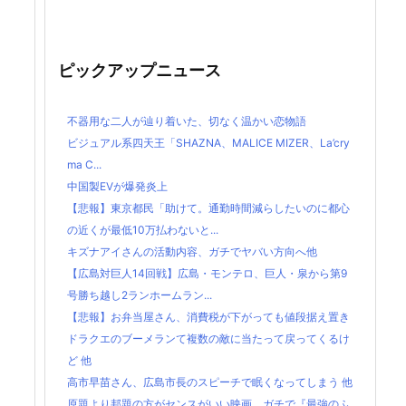
ピックアップニュース
不器用な二人が辿り着いた、切なく温かい恋物語
ビジュアル系四天王「SHAZNA、MALICE MIZER、La’cry
ma C...
中国製EVが爆発炎上
【悲報】東京都民「助けて。通勤時間減らしたいのに都心
の近くが最低10万払わないと...
キズナアイさんの活動内容、ガチでヤバい方向へ他
【広島対巨人14回戦】広島・モンテロ、巨人・泉から第9
号勝ち越し2ランホームラン...
【悲報】お弁当屋さん、消費税が下がっても値段据え置き
ドラクエのブーメランて複数の敵に当たって戻ってくるけ
ど 他
高市早苗さん、広島市長のスピーチで眠くなってしまう 他
原題より邦題の方がセンスがいい映画、ガチで『最強のふ