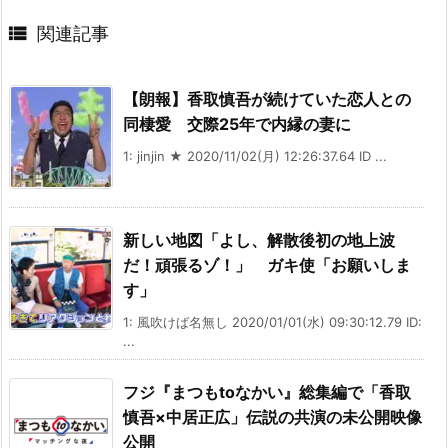

関連記事
【朗報】香取慎吾が続けていた恋人との
同棲愛 交際25年で内縁の妻に
1: jinjin ★ 2020/11/02(月) 12:26:37.64 ID ...
新しい地図「よし、解散後初の地上波
だ！頑張るゾ！」 ガキ使「お願いしま
す」
1: 風吹けば名無し 2020/01/01(水) 09:30:12.79 ID:
...
フジ『まつもtoなかい』総集編で「香取
慎吾×中居正広」伝説の共演の未公開映像
公開