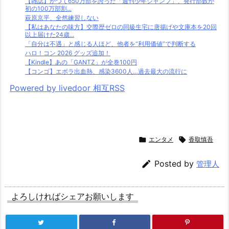
【雑誌】かつて650万部を誇った「週刊少年ジャンプ」、発行部数が
初の100万部割...
萩原京平、全然練習しない
【私はあなたの味方】交際歴ゼロの同級生宅に唐揚げや文庫本を20回
以上届けた24歳...
「自分は不遇」と感じる人ほど、他者を“利用価値”で判断する
ハロ！コン 2026 グッズ追加！
【Kindle】あの「GANTZ」が全巻100円
【コンゴ】エボラ出血熱、感染3600人…過去最大の流行に
Powered by livedoor 相互RSS

エンタメ

香取慎吾

Posted by
管理人
よろしければシェアお願いします