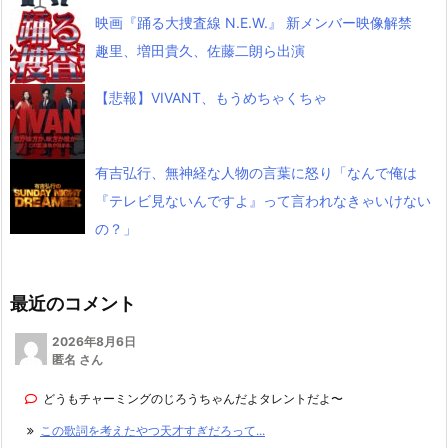
映画『踊る大捜査線 N.E.W.』 新メンバー映像解禁
趣里、増田貴久、佐藤二朗ら出演
【悲報】VIVANT、もうめちゃくちゃ
有吉弘行、無神経な人物の言葉に怒り「なんで俺は
『テレビ見ないんですよ』って言われなきゃいけない
の？」
最近のコメント
2026年8月6日
匿名 さん
どうもチャーミングのじろうちゃんだよタレントだよ〜
この歌詞を考えたやつ天才すぎだろって...