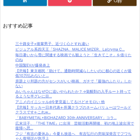
Copy
おすすめ記事
三十路女子×後輩男子、近づく心とすれ違い
ビジュアル系四天王「SHAZNA、MALICE MIZER、La’cryma C...
毎日暑いから雪に関連する映画でも観ようと「生きてこそ」を借りた
のね
中国製EVが爆発炎上
【悲報】東京都民「助けて。通勤時間減らしたいのに都心の近くが最
低10万払わないと...
原題より邦題の方がセンスがいい映画、ガチで『最強のふたり』しか
ない
みいちゃんはなぜ○に追いやられたか？→覚醒剤の入手ルート持って
るような半グレに目...
アニメのイニシャルd今更見返してるけどオモロい 他
【悲報】サッカー日本代表←所属クラブのネームバリューはワールド
クラスです←これw...
「BABYMETAL×BIOHAZARD 30th ANNIVERSARY」コラ...
広末涼子、『THE TIME』に出演 芸能活動再開後、初の地上波出演で
復帰へ思...
フジ『有吉の夏休み』今夏も放送へ 有吉弘行の意味深発言でフワち
ゃん復帰説が急浮上