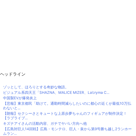
ヘッドライン
ゾッとして、ほろりとする奇妙な物語。
ビジュアル系四天王「SHAZNA、MALICE MIZER、La’cryma C...
中国製EVが爆発炎上
【悲報】東京都民「助けて。通勤時間減らしたいのに都心の近くが最低10万払
わないと...
【朗報】セクシーさとキュートな上原歩夢ちゃんのフィギュアが制作決定！
【ラブライブ...
キズナアイさんの活動内容、ガチでヤバい方向へ他
【広島対巨人14回戦】広島・モンテロ、巨人・泉から第9号勝ち越し2ランホー
ムラン...