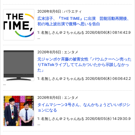
2026年8月6日
:
バラエティ
広末涼子、『THE TIME』に出演 芸能活動再開後、
初の地上波出演で復帰へ思いを告白
1: 名無しさん＠２ちゃんねる 2026/08/06(木) 08:14:42.9
...
2026年8月6日
:
エンタメ
元ジャンポケ斉藤の被害女性「バウムクーヘン売った
りTikTokライブしててムカついたから示談しなかっ
た」
1: 名無しさん＠２ちゃんねる 2026/08/06(木) 06:06:42.2
...
2026年8月6日
:
エンタメ
タイムマシーン3号さん、なんかちょうどいいポジシ
ョンになる
1: 名無しさん＠２ちゃんねる 2026/08/05(水) 14:29:30.9
...