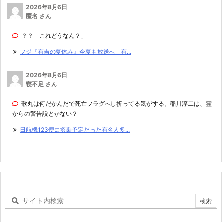
2026年8月6日
匿名 さん
？？「これどうなん？」
フジ『有吉の夏休み』今夏も放送へ 有...
2026年8月6日
寝不足 さん
歌丸は何だかんだで死亡フラグへし折ってる気がする。稲川淳二は、霊
からの警告説とかない？
日航機123便に搭乗予定だった有名人多...