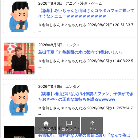
2026年8月6日
:
アニメ・漫画・ゲーム
【急募】みいちゃんと山田さんコラボカフェに置いて
そうなメニューｗｗｗｗｗｗｗｗｗｗ
1: 名無しさん＠２ちゃんねる 2026/08/02(日) 20:51:33.7
...
2026年8月6日
:
エンタメ
若槻千夏「丸亀製麺の水は都内で1番おいしい」
1: 名無しさん＠２ちゃんねる 2026/08/05(水) 14:08:22.5
...
2026年8月6日
:
エンタメ
【朗報】檜山沙耶(おさや)伝説のファン、子供ができ
たおさやへの正直な気持ちを語るwwwww
1: 名無しさん＠２ちゃんねる 2026/08/05(水) 17:57:24.7
...



2026年8月6日
:
エンタメ
上へ
ホーム
コメント
有吉弘行、無神経な人物の言葉に怒り「なんで俺は