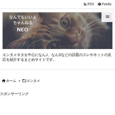

Feedly
RSS


メニュ

サイド

エンタメネタを中心になんJ、なんGなどの話題のスレやネットの反
前へ
応を紹介するまとめサイトです。

次へ


ホーム
>

エンタメ
検索
スポンサーリンク