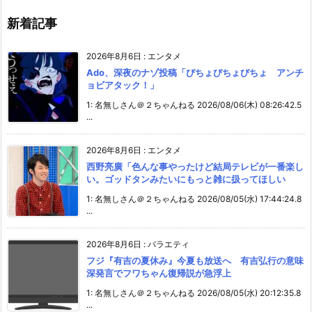
新着記事
2026年8月6日
:
エンタメ
Ado、深夜のナゾ投稿「びちょびちょびちょ アンチ
ョビアタック！」
1: 名無しさん＠２ちゃんねる 2026/08/06(木) 08:26:42.5
...
2026年8月6日
:
エンタメ
西野亮廣「色んな事やったけど結局テレビが一番楽し
い。ゴッドタンみたいにもっと雑に扱ってほしい
1: 名無しさん＠２ちゃんねる 2026/08/05(水) 17:44:24.8
...
2026年8月6日
:
バラエティ
フジ『有吉の夏休み』今夏も放送へ 有吉弘行の意味
深発言でフワちゃん復帰説が急浮上
1: 名無しさん＠２ちゃんねる 2026/08/05(水) 20:12:35.8
...