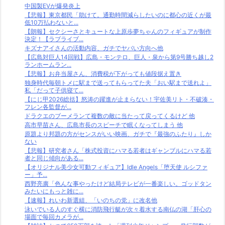
中国製EVが爆発炎上
【悲報】東京都民「助けて。通勤時間減らしたいのに都心の近くが最
低10万払わないと...
【朗報】セクシーさとキュートな上原歩夢ちゃんのフィギュアが制作
決定！【ラブライブ...
キズナアイさんの活動内容、ガチでヤバい方向へ他
【広島対巨人14回戦】広島・モンテロ、巨人・泉から第9号勝ち越し2
ランホームラン...
【悲報】お弁当屋さん、消費税が下がっても値段据え置き
独身時代毎朝トメに駅まで送ってもらってた夫「おい駅まで送れよ」
私「だって子供寝て...
【にじ甲2026総括】怒涛の躍進が止まらない！宇佐美リト・不破湊・
フレン各監督が...
ドラクエのブーメランて複数の敵に当たって戻ってくるけど 他
高市早苗さん、広島市長のスピーチで眠くなってしまう 他
原題より邦題の方がセンスがいい映画、ガチで『最強のふたり』しか
ない
【悲報】研究者さん「株式投資にハマる若者はギャンブルにハマる若
者と同じ傾向がある...
【オリジナル美少女可動フィギュア】Idle Angels「堕天使 ルシファ
ー」予...
西野亮廣「色んな事やったけど結局テレビが一番楽しい。ゴッドタン
みたいにもっと雑に...
【速報】れいわ新選組、「いのちの党」に改名他
泳いでいる人のすぐ横に消防飛行艇が次々着水する南仏の湖「肝心の
場面で毎回カメラが...