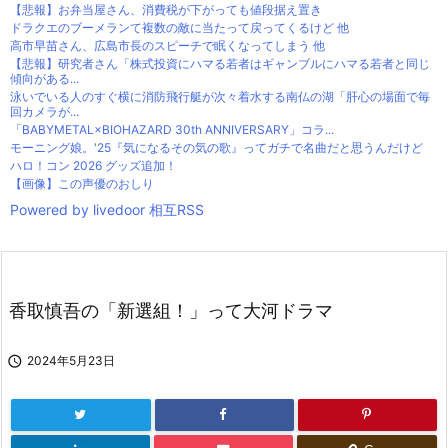
【悲報】お弁当屋さん、消費税が下がっても値段据え置き
ドラクエのブーメランて複数の敵に当たって戻ってくるけど 他
高市早苗さん、広島市長のスピーチで眠くなってしまう 他
【悲報】研究者さん「株式投資にハマる若者はギャンブルにハマる若者と同じ
傾向がある...
泳いでいる人のすぐ横に消防飛行艇が次々着水する南仏の湖「肝心の場面で毎
回カメラが...
「BABYMETAL×BIOHAZARD 30th ANNIVERSARY」コラ...
モーニング娘。'25『気になるその気の歌』ってガチで名曲だと思うんだけど
ハロ！コン 2026 グッズ追加！
【画像】この声優のおしり
Powered by livedoor 相互RSS
香取慎吾の「新選組！」って大河ドラマ

2024年5月23日