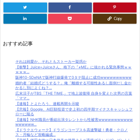
Copy
おすすめ記事
それは純愛か、それともストーカー疑惑か
【衝撃】Juice=Juiceさん、格下の『≠ME』に抜かれる緊急事態ｗｗ
ｗｗｗ...
阪神10-5DeNAで阪神打線爆発で3タテ阻止に成功wwwwwwwwww
婚約者「結婚式どうする？」俺「離婚する可能性あるし面倒だし金か
かるし別によくね？...
広末涼子がTBS「THE TIME,」で地上波復帰 自身を変えた次男の言葉
「ママ...
【速報】とよたろう、連載再開を示唆
【悲報】Google、AI巨額投資で史上初の四半期マイナスキャッシュフ
ローに陥る
【速報】NHK職員が番組出演タレントから性被害wwwwwwwwwww
wwwwww...
【ドラクエウォーク】ドラゴンコープスを高速撃破！勇者・クロノ
ス・月輪など攻略編成...