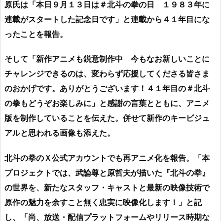
原氏は「本日９月１３日は＃北斗の拳の日 １９８３年に
連載がスタートした記念日です」と連載から４１年目にな
ったことを報告。
そして「新作アニメも鋭意制作中 今もなお新しいことに
チャレンジできるのは、変わらず応援してくださる皆さま
のおかげです。ありがとうございます！４１年目の＃北斗
の拳もどうぞお楽しみに」と感謝の言葉とともに、アニメ
版を制作していることを伝えた。併せて新作のキービジュ
アルと思われる画像も添えた。
北斗の拳のＸ公式アカウントでも再アニメ化を報告。「本
プロジェクトでは、武論尊と原哲夫が描いた『北斗の拳』
の世界を、新たなスタッフ・キャストと最新の映像技術で
原作の魅力を余すこと無く忠実に映像化します！」と記
し、「尚、放送・配信プラットフォームやリリース時期な