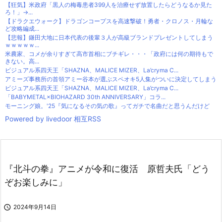
【狂気】米政府「黒人の梅毒患者399人を治療せず放置したらどうなるか見た
ろ！」→...
【ドラクエウォーク】ドラゴンコープスを高速撃破！勇者・クロノス・月輪な
ど攻略編成...
【悲報】鎌田大地に日本代表の後輩３人が高級ブランドプレゼントしてしまう
ｗｗｗｗｗ...
米農家、コメが余りすぎて高市首相にブチギレ・・・「政府には何の期待もで
きない。高...
ビジュアル系四天王「SHAZNA、MALICE MIZER、La’cryma C...
アミーズ事務所の首領アミー谷本が選ぶスペオキ5人集がついに決定してしまう
ビジュアル系四天王「SHAZNA、MALICE MIZER、La’cryma C...
「BABYMETAL×BIOHAZARD 30th ANNIVERSARY」コラ...
モーニング娘。'25『気になるその気の歌』ってガチで名曲だと思うんだけど
Powered by livedoor 相互RSS
『北斗の拳』アニメが令和に復活 原哲夫氏「どう
ぞお楽しみに」

2024年9月14日