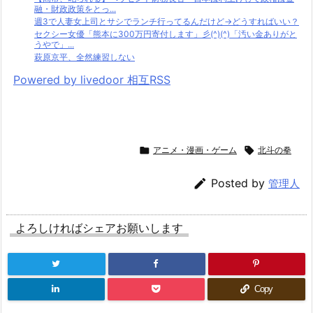
融・財政政策をとっ...
週3で人妻女上司とサシでランチ行ってるんだけど→どうすればいい？
セクシー女優「熊本に300万円寄付します」彡(^)(^)「汚い金ありがと
うやで」...
萩原京平、全然練習しない
Powered by livedoor 相互RSS

アニメ・漫画・ゲーム

北斗の拳

Posted by
管理人
よろしければシェアお願いします
Copy