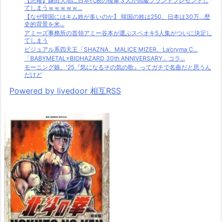
【悲報】鎌田大地に日本代表の後輩３人が高級ブランドプレゼントし
てしまうｗｗｗｗｗ...
【なぜ韓国にはキム姓が多いのか】 韓国の姓は250、日本は30万…歴
史的背景を米...
アミーズ事務所の首領アミー谷本が選ぶスペオキ5人集がついに決定し
てしまう
ビジュアル系四天王「SHAZNA、MALICE MIZER、La’cryma C...
「BABYMETAL×BIOHAZARD 30th ANNIVERSARY」コラ...
モーニング娘。'25『気になるその気の歌』ってガチで名曲だと思うん
だけど
Powered by livedoor 相互RSS