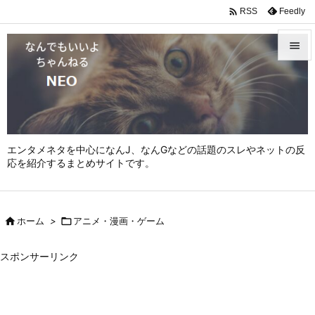

Feedly
RSS


メニュ

サイド

エンタメネタを中心になんJ、なんGなどの話題のスレやネットの反
前へ
応を紹介するまとめサイトです。

次へ


ホーム
>

アニメ・漫画・ゲーム
検索
スポンサーリンク