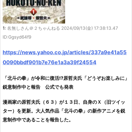
1:
名無しさん＠２ちゃんねる
2024/09/13(金) 17:38:13.47
ID:Ggsyd64f9
https://news.yahoo.co.jp/articles/337a9e41a55
0090bbdf901b7e76e1a3a39f24554
「北斗の拳」が令和に復活!?原哲夫氏「どうぞお楽しみに」
鋭意制作中と報告 公式でも発表
漫画家の原哲夫氏（６３）が１３日、自身のＸ（旧ツイッ
ター）を更新。大人気作品「北斗の拳」の新作アニメを鋭
意制作中であることを報告した。