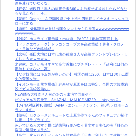
達を連れていなくな...
【狂気】米政府「黒人の梅毒患者399人を治療せず放置したらどうな
るか見たろ！」→...
【悲報】Google、AI巨額投資で史上初の四半期マイナスキャッシュフ
ローに陥る
【速報】NHK職員が番組出演タレントから性被害wwwwwwwwwww
wwwwww...
【雑談】ホロライブ掲示板：ホロ速：PART2【配信実況可】 他
【ドラクエウォーク】ドラゴンコープスを高速撃破！勇者・クロノ
ス・月輪など攻略編成...
【悲報】鎌田大地に日本代表の後輩３人が高級ブランドプレゼントし
てしまうｗｗｗｗｗ...
米農家、コメが余りすぎて高市首相にブチギレ・・・「政府には何の
期待もできない。高...
【なぜ韓国にはキム姓が多いのか】 韓国の姓は250、日本は30万…歴
史的背景を米...
【イオンモール熊本爆発】経産省が原因をほぼ特定、全国の大規模施
設でガス供給設備の...
NEW踊る大捜査さん例のあの人出演で面白そう
ビジュアル系四天王「SHAZNA、MALICE MIZER、La’cryma C...
【DeNA対阪神16回戦】DeNA・エンカーナシオン、第6号ソロホーム
ラン！4点...
【朗報】セクシーさとキュートな上原歩夢ちゃんのフィギュアが制作
決定！【ラブライブ...
泳いでいる人のすぐ横に消防飛行艇が次々着水する南仏の湖「肝心の
場面で毎回カメラが...
【高市、叱られる】ベッセント財務長官「日本は利上げして政権は金