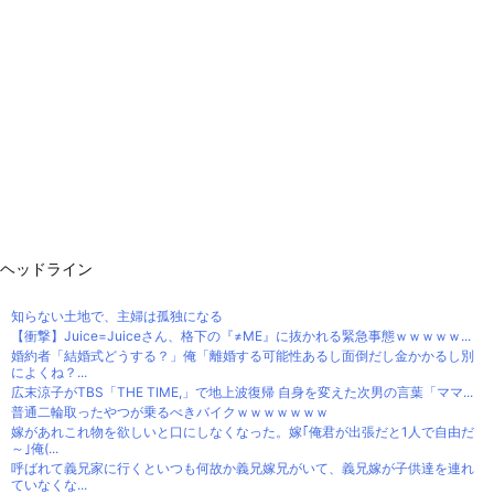
ヘッドライン
知らない土地で、主婦は孤独になる
【衝撃】Juice=Juiceさん、格下の『≠ME』に抜かれる緊急事態ｗｗｗｗｗ...
婚約者「結婚式どうする？」俺「離婚する可能性あるし面倒だし金かかるし別
によくね？...
広末涼子がTBS「THE TIME,」で地上波復帰 自身を変えた次男の言葉「ママ...
普通二輪取ったやつが乗るべきバイクｗｗｗｗｗｗｗ
嫁があれこれ物を欲しいと口にしなくなった。嫁｢俺君が出張だと1人で自由だ
～｣俺(...
呼ばれて義兄家に行くといつも何故か義兄嫁兄がいて、義兄嫁が子供達を連れ
ていなくな...