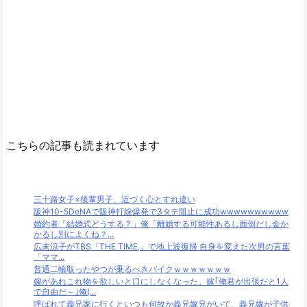
こちらの記事も読まれています
三十路女子×後輩男子、近づく心とすれ違い
阪神10-5DeNAで阪神打線爆発で3タテ阻止に成功wwwwwwwwww
婚約者「結婚式どうする？」俺「離婚する可能性あるし面倒だし金か
かるし別によくね？...
広末涼子がTBS「THE TIME,」で地上波復帰 自身を変えた次男の言葉
「ママ...
普通二輪取ったやつが乗るべきバイクｗｗｗｗｗｗｗ
嫁があれこれ物を欲しいと口にしなくなった。嫁｢俺君が出張だと1人
で自由だ～｣俺(...
呼ばれて義兄家に行くといつも何故か義兄嫁兄がいて、義兄嫁が子供