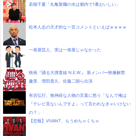
若槻千夏「丸亀製麺の水は都内で1番おいしい」
松本人志の天才的な一言コメントといえばｗｗｗｗ
一発屋芸人、実は一発屋じゃなかった
映画『踊る大捜査線 N.E.W.』 新メンバー映像解禁
趣里、増田貴久、佐藤二朗ら出演
有吉弘行、無神経な人物の言葉に怒り「なんで俺は
『テレビ見ないんですよ』って言われなきゃいけない
の？」
【悲報】VIVANT、もうめちゃくちゃ