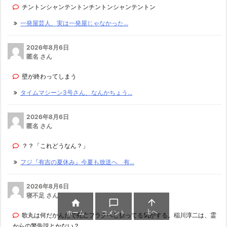
チントンシャンテントンチントンシャンテントン
一発屋芸人、実は一発屋じゃなかった...
2026年8月6日
匿名 さん
壁が終わってしまう
タイムマシーン3号さん、なんかちょう...
2026年8月6日
匿名 さん
？？「これどうなん？」
フジ『有吉の夏休み』今夏も放送へ 有...
2026年8月6日
寝不足 さん



上へ
ホーム
コメント
歌丸は何だかんだで死亡フラグへし折ってる気がする。稲川淳二は、霊
からの警告説とかない？