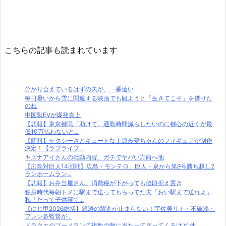
こちらの記事も読まれています
分かり合えているはずの夫が、一番遠い
毎日暑いから雪に関連する映画でも観ようと「生きてこそ」を借りた
のね
中国製EVが爆発炎上
【悲報】東京都民「助けて。通勤時間減らしたいのに都心の近くが最
低10万払わないと...
【朗報】セクシーさとキュートな上原歩夢ちゃんのフィギュアが制作
決定！【ラブライブ...
キズナアイさんの活動内容、ガチでヤバい方向へ他
【広島対巨人14回戦】広島・モンテロ、巨人・泉から第9号勝ち越し2
ランホームラン...
【悲報】お弁当屋さん、消費税が下がっても値段据え置き
独身時代毎朝トメに駅まで送ってもらってた夫「おい駅まで送れよ」
私「だって子供寝て...
【にじ甲2026総括】怒涛の躍進が止まらない！宇佐美リト・不破湊・
フレン各監督が...
ドラクエのブーメランて複数の敵に当たって戻ってくるけど 他