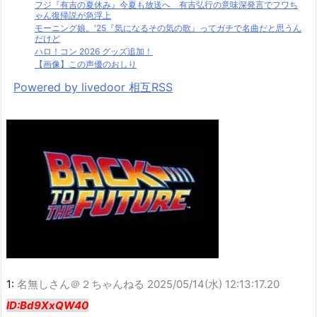
フジ『有吉の夏休み』今夏も放送へ 有吉弘行の意味深発言でフワち
ゃん復帰説が急浮上
モーニング娘。'25『気になるその気の歌』ってガチで名曲だと思うん
だけど
ハロ！コン 2026 グッズ追加！
【画像】この声優のおしり
Powered by livedoor 相互RSS
1:
名無しさん＠２ちゃんねる
2025/05/14(水) 12:13:17.20
ID:Bd9XxQW40