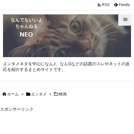

Feedly
RSS


メニュ

サイド

エンタメネタを中心になんJ、なんGなどの話題のスレやネットの反
前へ
応を紹介するまとめサイトです。

次へ


ホーム
>

エンタメ
>

映画
検索
スポンサーリンク