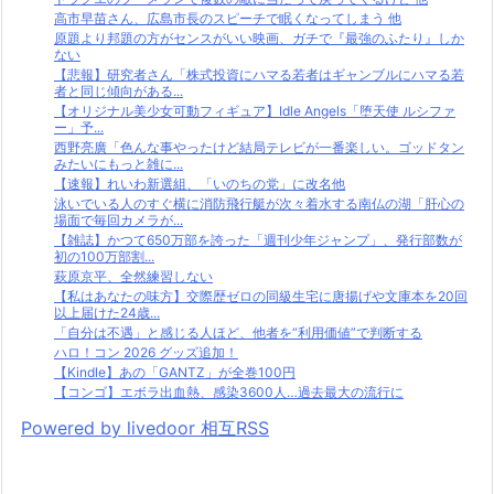
高市早苗さん、広島市長のスピーチで眠くなってしまう 他
原題より邦題の方がセンスがいい映画、ガチで『最強のふたり』しか
ない
【悲報】研究者さん「株式投資にハマる若者はギャンブルにハマる若
者と同じ傾向がある...
【オリジナル美少女可動フィギュア】Idle Angels「堕天使 ルシファ
ー」予...
西野亮廣「色んな事やったけど結局テレビが一番楽しい。ゴッドタン
みたいにもっと雑に...
【速報】れいわ新選組、「いのちの党」に改名他
泳いでいる人のすぐ横に消防飛行艇が次々着水する南仏の湖「肝心の
場面で毎回カメラが...
【雑誌】かつて650万部を誇った「週刊少年ジャンプ」、発行部数が
初の100万部割...
萩原京平、全然練習しない
【私はあなたの味方】交際歴ゼロの同級生宅に唐揚げや文庫本を20回
以上届けた24歳...
「自分は不遇」と感じる人ほど、他者を“利用価値”で判断する
ハロ！コン 2026 グッズ追加！
【Kindle】あの「GANTZ」が全巻100円
【コンゴ】エボラ出血熱、感染3600人…過去最大の流行に
Powered by livedoor 相互RSS