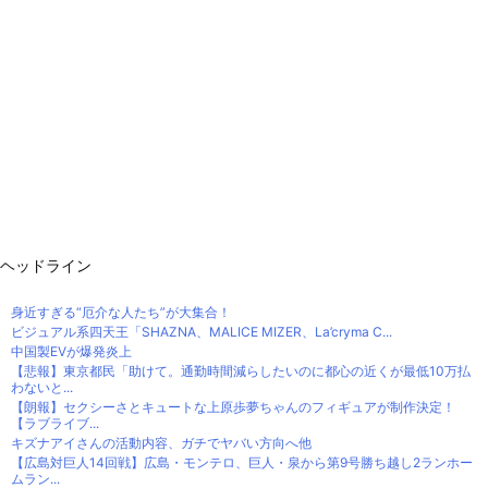
ヘッドライン
身近すぎる“厄介な人たち”が大集合！
ビジュアル系四天王「SHAZNA、MALICE MIZER、La’cryma C...
中国製EVが爆発炎上
【悲報】東京都民「助けて。通勤時間減らしたいのに都心の近くが最低10万払
わないと...
【朗報】セクシーさとキュートな上原歩夢ちゃんのフィギュアが制作決定！
【ラブライブ...
キズナアイさんの活動内容、ガチでヤバい方向へ他
【広島対巨人14回戦】広島・モンテロ、巨人・泉から第9号勝ち越し2ランホー
ムラン...