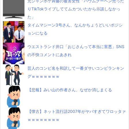
元ジャンポケ斉藤の被害女性「バウムクーヘン売った
りTikTokライブしててムカついたから示談しなかっ
た」
タイムマシーン3号さん、なんかちょうどいいポジシ
ョンになる
ウエストランド井口「おじさんって本当に害悪」SNS
の不快コメントにあきれ
芸人のコンビ名を和訳して一番ダサいコンビランキン
グｗｗｗｗｗｗｗ
【悲報】みい山の作者さん、なぜか消しまくる
【懐古】ネット流行語2007年がヤバすぎてワロッタァ
ｗｗｗｗｗｗｗｗ