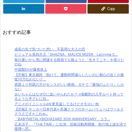
Copy
おすすめ記事
成長の先で気づいた想い、不器用な大人の恋
ビジュアル系四天王「SHAZNA、MALICE MIZER、La’cryma C...
毎日暑いから雪に関連する映画でも観ようと「生きてこそ」を借りた
のね
中国製EVが爆発炎上
【悲報】東京都民「助けて。通勤時間減らしたいのに都心の近くが最
低10万払わないと...
原題より邦題の方がセンスがいい映画、ガチで『最強のふたり』しか
ない
みいちゃんはなぜ○に追いやられたか？→覚醒剤の入手ルート持って
るような半グレに目...
アニメのイニシャルd今更見返してるけどオモロい 他
【悲報】サッカー日本代表←所属クラブのネームバリューはワールド
クラスです←これw...
「BABYMETAL×BIOHAZARD 30th ANNIVERSARY」コラ...
広末涼子、『THE TIME』に出演 芸能活動再開後、初の地上波出演で
復帰へ思...