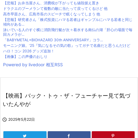
【悲報】お弁当屋さん、消費税が下がっても値段据え置き
ドラクエのブーメランて複数の敵に当たって戻ってくるけど 他
高市早苗さん、広島市長のスピーチで眠くなってしまう 他
【悲報】研究者さん「株式投資にハマる若者はギャンブルにハマる若者と同じ
傾向がある...
泳いでいる人のすぐ横に消防飛行艇が次々着水する南仏の湖「肝心の場面で毎
回カメラが...
「BABYMETAL×BIOHAZARD 30th ANNIVERSARY」コラ...
モーニング娘。'25『気になるその気の歌』ってガチで名曲だと思うんだけど
ハロ！コン 2026 グッズ追加！
【画像】この声優のおしり
Powered by livedoor 相互RSS
【映画】バック・トゥ・ザ・フューチャー見て気づ
いたんやが

2025年5月22日