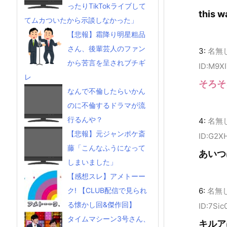
ったりTikTokライブして
this w
てムカついたから示談しなかった」
【悲報】霜降り明星粗品
さん、後輩芸人のファン
3:
名無
から苦言を呈されブチギ
ID:M9X
レ
そろそ
なんで不倫したらいかん
のに不倫するドラマが流
行るんや？
4:
名無
【悲報】元ジャンポケ斎
ID:G2XH
藤「こんなふうになって
あいつ
しまいました」
【感想スレ】アメトーー
ク! 【CLUB配信で見られ
6:
名無
る懐かし回&傑作回】
ID:7Sic
タイムマシーン3号さん、
キルア