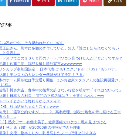
er
Facebook
Pin it
LinkedIn
Pocket
Copy
め記事
んぶ私が中心、そう思われたくないのに
居正広さん、熊本に多額の寄付していた。知人「誰にも知られなくてもい
、と公表し...
ードオフでこの３０００円のノートパソコン見つけたんだけどどうですか？
朗報】佐藤二朗、沈黙を破り勝利宣言wwwwwww
リンカップ参加国決定！ 日本代表は10/1 エクアドル（TBS）10/5 パナ...
悲報】モンストのカレンダー機能が終了決定！？ 他
本のホーム開幕戦は予定通り開催…えがお健康スタジアムの施設再開受け、1
に栃...
芸能】博多大吉、食事中の後輩の許せない行動を明かす「それはないって」
悲報】日本人の86% 「雷門の正式名称は？」を答えられないww
ルーレイとかいう終わりゆくメディア
ﾒﾛﾒﾛ】杉山結菜ちゃんとスイカwww
仰天】「選挙公約ですが、、、?」高市総理、減税に難色を示し続ける玉木
表らを「...
GIF】熟女アナ・有働由美子、健康番組でロケット乳を見せつける
謎】秋元康（68）が20000曲の作詞ができた理由
画像】女優・松本まりか、乳首隠したノーブラ乳がHすぎる