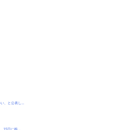
、と公表し...
5日に栃...