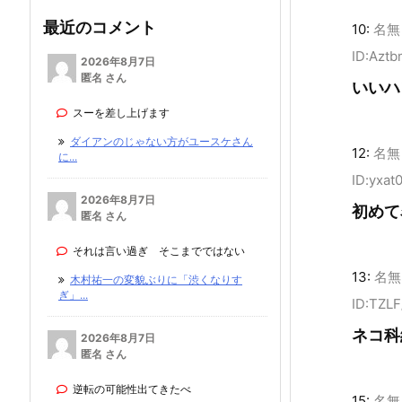
最近のコメント
10:
名無
ID:Aztb
2026年8月7日
匿名 さん
いいハ
スーを差し上げます
ダイアンのじゃない方がユースケさん
12:
名無
に...
ID:yxat
2026年8月7日
初めて
匿名 さん
それは言い過ぎ そこまでではない
13:
名無
木村祐一の変貌ぶりに「渋くなりす
ぎ」...
ID:TZL
ネコ科
2026年8月7日
匿名 さん
逆転の可能性出てきたべ
15:
名無