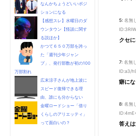
なんかちょうどいいポジ
ションになる
5:
名無
【感想スレ】水曜日のダ
ウンタウン【怪談に関す
ID:3RI
る説ほか】
クセに
かつて６５０万部を誇っ
た「週刊少年ジャン
7:
名無
プ」、発行部数が初の100
ID:a3/h
万部割れ
広末涼子さんが地上波に
癖にな
スピード復帰できる理
由、誰にも分からない
8:
名無
金曜ロードショー「借り
ID:4m
くらしのアリエッティ」
って面白いの？
答えは