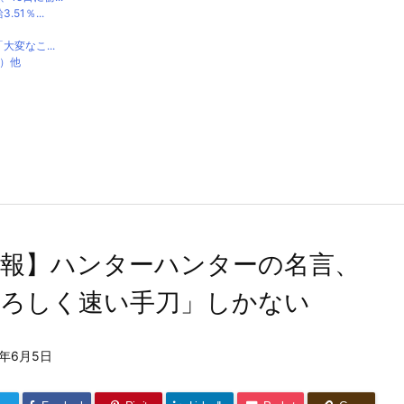
1％...
変なこ...
り）他
悲報】ハンターハンターの名言、
恐ろしく速い手刀」しかない
5年6月5日