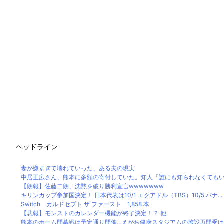
ヘッドライン
妻が嫌すぎて壊れていった、ある夫の現実
中居正広さん、熊本に多額の寄付していた。知人「誰にも知られなくてもいい
【朗報】佐藤二朗、沈黙を破り勝利宣言wwwwwww
キリンカップ参加国決定！ 日本代表は10/1 エクアドル（TBS）10/5 パナ...
Switch カルドセプト ザ ファースト 1,858 本
【悲報】モンストのカレンダー機能が終了決定！？ 他
熊本のホーム開幕戦は予定通り開催…えがお健康スタジアムの施設再開受け、1