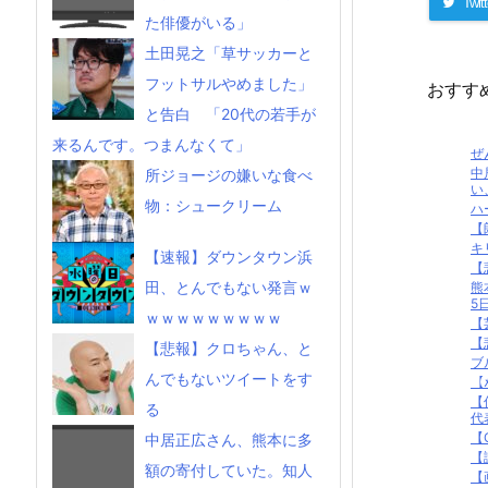
Twitt
た俳優がいる」
土田晃之「草サッカーと
フットサルやめました」
おすす
と告白 「20代の若手が
来るんです。つまんなくて」
ぜ
中
所ジョージの嫌いな食べ
い
物：シュークリーム
ハ
【
キ
【速報】ダウンタウン浜
【
田、とんでもない発言ｗ
熊
5日
ｗｗｗｗｗｗｗｗｗ
【
【
【悲報】クロちゃん、と
ブ
んでもないツイートをす
【
【
る
代
【
中居正広さん、熊本に多
【
額の寄付していた。知人
【