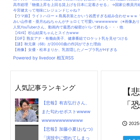
高市総理「物価上昇を上回る賃上げを日本に定着させる」 →国家公務員月給3.5
今宮健太って地味にレジェンドじゃね？
【ウマ娘】ライトハロー × 島風衣装とかいう凶悪すぎる組み合わせｗｗｗ「大
みい山作者・亜月ねねちゃんがチョロくて可愛いwwwwwww （※画像あ
人気YouTuberさん、動画内で最悪の秘密がバレて終わる・・・他
【ﾒﾛﾒﾛ】杉山結菜ちゃんとスイカwww
【GIF】熟女アナ・有働由美子、健康番組でロケット乳を見せつける
【謎】秋元康（68）が20000曲の作詞ができた理由
【画像】女優・松本まりか、乳首隠したノーブラ乳がHすぎる
Powered by livedoor 相互RSS
人気記事ランキング
【
「
【悲報】有吉弘行さん、
また匂わせポストwwww
wwwwwwwwwwww

202
【悲報】加藤小夏(おなつ)
「演技中に惚れてしまっ