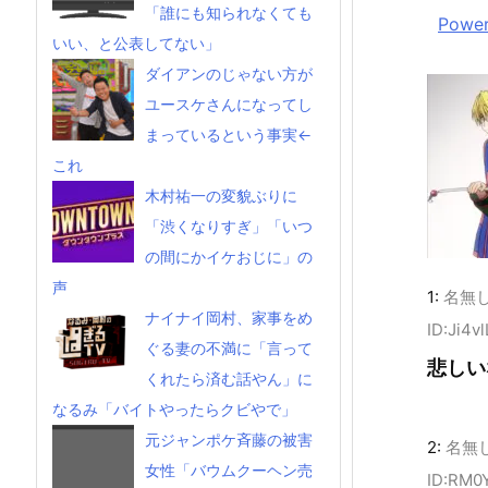
「誰にも知られなくても
Power
いい、と公表してない」
ダイアンのじゃない方が
ユースケさんになってし
まっているという事実←
これ
木村祐一の変貌ぶりに
「渋くなりすぎ」「いつ
の間にかイケおじに」の
声
1:
名無
ナイナイ岡村、家事をめ
ID:Ji4v
ぐる妻の不満に「言って
悲しい
くれたら済む話やん」に
なるみ「バイトやったらクビやで」
元ジャンポケ斉藤の被害
2:
名無
女性「バウムクーヘン売
ID:RM0