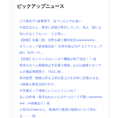
ピックアップニュース
三十路女子×後輩男子、近づく心とすれ違い
中居正広さん、熊本に多額の寄付していた。知人「誰にも
知られなくてもいい、と公表し...
【朗報】佐藤二朗、沈黙を破り勝利宣言wwwwwww
キリンカップ参加国決定！ 日本代表は10/1 エクアドル（T
BS）10/5 パナ...
【悲報】モンストのカレンダー機能が終了決定！？ 他
熊本のホーム開幕戦は予定通り開催…えがお健康スタジア
ムの施設再開受け、15日に栃...
高市総理「物価上昇を上回る賃上げを日本に定着させる」
→国家公務員月給3.51％...
今宮健太って地味にレジェンドじゃね？
みい山作者・亜月ねねちゃんがチョロくて可愛いwwwww
ww （※画像あり）他
人気YouTuberさん、動画内で最悪の秘密がバレて終わ
る・・・他