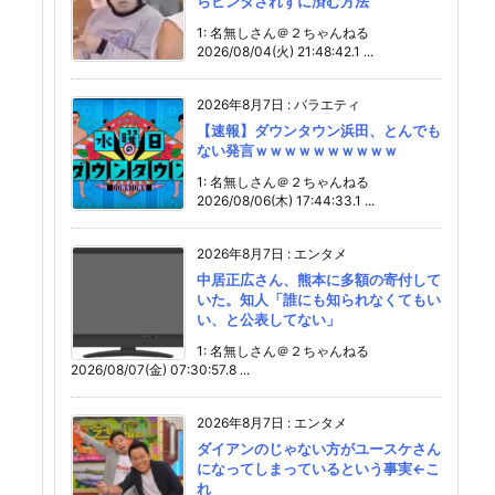
らビンタされずに済む方法
1: 名無しさん＠２ちゃんねる
2026/08/04(火) 21:48:42.1 ...
2026年8月7日
:
バラエティ
【速報】ダウンタウン浜田、とんでも
ない発言ｗｗｗｗｗｗｗｗｗｗ
1: 名無しさん＠２ちゃんねる
2026/08/06(木) 17:44:33.1 ...
2026年8月7日
:
エンタメ
中居正広さん、熊本に多額の寄付して
いた。知人「誰にも知られなくてもい
い、と公表してない」
1: 名無しさん＠２ちゃんねる
2026/08/07(金) 07:30:57.8 ...
2026年8月7日
:
エンタメ
ダイアンのじゃない方がユースケさん
になってしまっているという事実←こ
れ