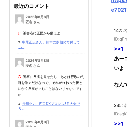
https
最近のコメント
e7021
2026年8月8日
匿名 さん
147:
被害者に正面から償えよ
ID:qF
中居正広さん、熊本に多額の寄付して
い...
>>1
あー
2026年8月8日
匿名 さん
いよ
警察に反省を見せたし、あとは行政の判
断を仰ぐだけなので、それが終わった後と
なん
にかく反省が止むことはないじゃないです
か
長州小力、西口DXプロレス8月大会で
285:
リ...
ID:aq
2026年8月8日
>>1