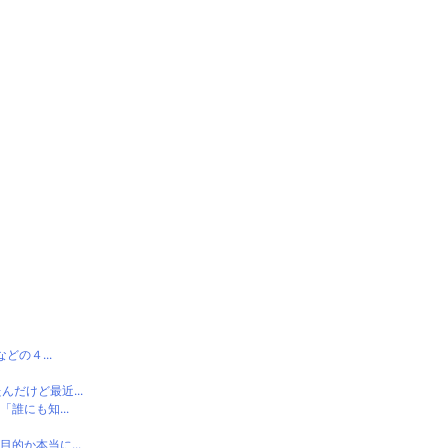
の４...
だけど最近...
誰にも知...
的か本当に...