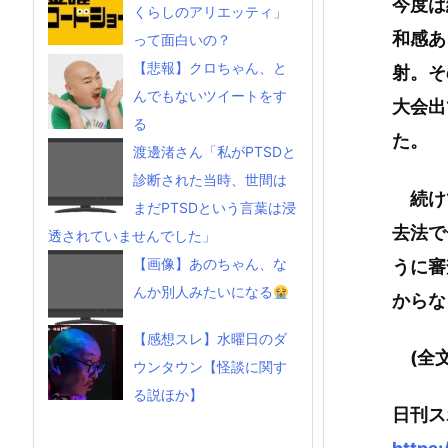
今度は
くらしのアリエッティ」
和感あ
って面白いの？
【悲報】クロちゃん、と
射。そ
んでもないツイートをす
大会出
る
た。
渡邊渚さん「私がPTSDと
診断された当時、世間は
続け
まだPTSDという言葉は浸
去法で
透されていませんでした」
【画像】あのちゃん、な
うに審
んか別人みたいになる
からな
【感想スレ】水曜日のダ
(全文
ウンタウン【怪談に関す
る説ほか】
日刊ス