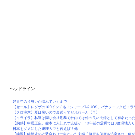
ヘッドライン
好青年の片思いが壊れていくまで
【セール】レグザの100インチも！シャープAQUOS、パナソニックビエラなど
【クロ注意】夏は暑いので裏返ってだれれーん【再】
【イライラ】私達は同じ会社勤務で社内では仲の良い夫婦として有名だったん
【胸熱】中居正広、熊本に人知れず支援か 10年前の震災では3度現地入り「
日本をダメにした総理大臣と言えば？他
【静岡】結婚式の衣装合わせに向かった夫婦「何度も何度も追突され…何が目