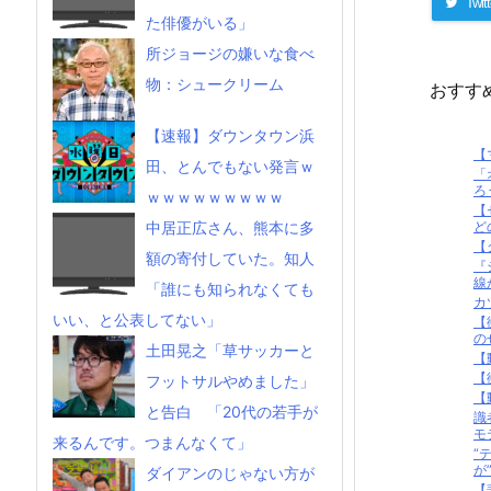
Twitt
た俳優がいる」
所ジョージの嫌いな食べ
物：シュークリーム
おすす
【速報】ダウンタウン浜
【
田、とんでもない発言ｗ
「
ろ
ｗｗｗｗｗｗｗｗｗ
【
どの
中居正広さん、熊本に多
【
額の寄付していた。知人
『
線
「誰にも知られなくても
カ
いい、と公表してない」
【
の
土田晃之「草サッカーと
【
【
フットサルやめました」
【
と告白 「20代の若手が
識
モ
来るんです。つまんなくて」
“
が”.
ダイアンのじゃない方が
【