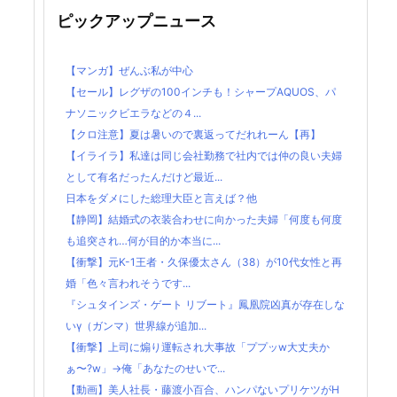
ピックアップニュース
【マンガ】ぜんぶ私が中心
【セール】レグザの100インチも！シャープAQUOS、パ
ナソニックビエラなどの４...
【クロ注意】夏は暑いので裏返ってだれれーん【再】
【イライラ】私達は同じ会社勤務で社内では仲の良い夫婦
として有名だったんだけど最近...
日本をダメにした総理大臣と言えば？他
【静岡】結婚式の衣装合わせに向かった夫婦「何度も何度
も追突され…何が目的か本当に...
【衝撃】元K-1王者・久保優太さん（38）が10代女性と再
婚「色々言われそうです...
『シュタインズ・ゲート リブート』鳳凰院凶真が存在しな
いγ（ガンマ）世界線が追加...
【衝撃】上司に煽り運転され大事故「ププッw大丈夫か
ぁ〜?w」→俺「あなたのせいで...
【動画】美人社長・藤渡小百合、ハンパないプリケツがH