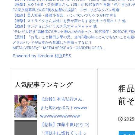
【衝撃】元K-1王者・久保優太さん（38）が10代女性と再婚「色々言われそう
FC東京開幕戦でのDF長友佑都の“挨拶”、スポニチがネタバレ報道
【動画】美人社長・藤渡小百合、ハンパないプリケツがHすぎる
【衝撃】ストライクさん以外にも姿が変わりすぎたキャラ続出！？ 他
【動画】サンチョとかいうガチ天才ｗｗｗｗｗｗ 他
“テレビ大好き”高齢者の｢テレビ離れ｣が始まった…10代後半～20代の約7割が”
【悲報】「お兄」こと橋田歩果の兄、当時8歳の妹にとんでもないことを頼
メタルバンドが日本から死滅した理由ってなに？
METALVERSEが「METALVERSE #3 – GARDEN OF ED...
Powered by livedoor 相互RSS
人気記事ランキング
粗
前
【悲報】有吉弘行さん、
また匂わせポストwwww
wwwwwwwwwwww

202
【悲報】加藤小夏(おなつ)
「演技中に惚れてしまっ