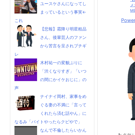
ユースケさんになってし
メ
ME
まっているという事実←
Power
これ
【悲報】霜降り明星粗品
さん、後輩芸人のファン
から苦言を呈されブチギ
レ
木村祐一の変貌ぶりに
「渋くなりすぎ」「いつ
の間にかイケおじに」の
声
ナイナイ岡村、家事をめ
ぐる妻の不満に「言って
くれたら済む話やん」に
なるみ「バイトやったらクビやで」
なんで不倫したらいかん