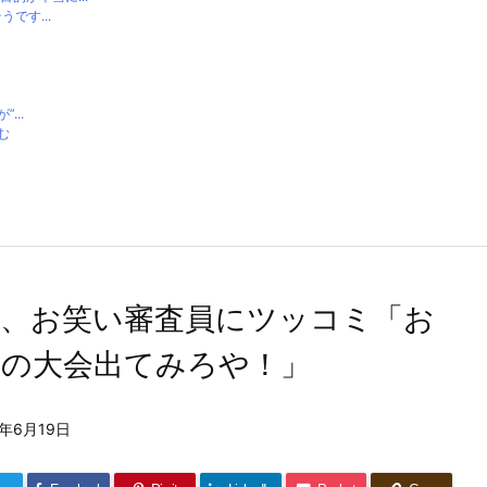
です...
...
む
品、お笑い審査員にツッコミ「お
その大会出てみろや！」
5年6月19日