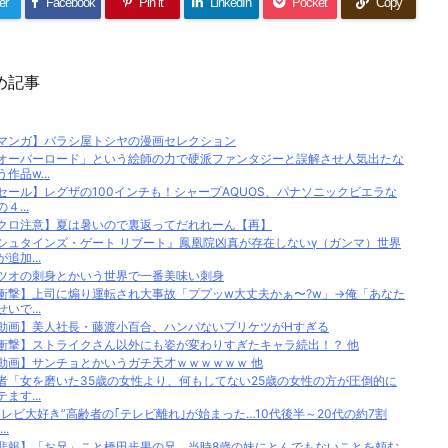
er
Facebook
Pin it
LinkedIn
Pocket
Copy
め記事
マンガ】バラシ屋トシヤの漫画セレクション
オーバーロード」という絵師の力で硬派ファンタジーと誤解させ人気出たな
う作品w...
セール】レグザの100インチも！シャープAQUOS、パナソニックビエラな
４...
クロ注意】夏は暑いので裏返ってだれれーん【再】
シュタインズ・ゲート リブート』鳳凰院凶真が存在しないγ（ガンマ）世界
が追加...
ツオの刺身とかいう世界で一番美味い刺身
衝撃】上司に煽り運転され大事故「ププッw大丈夫かぁ〜?w」→俺「あなた
せいで...
動画】美人社長・藤渡小百合、ハンパないプリケツがHすぎる
衝撃】ストライクさん以外にも姿が変わりすぎたキャラ続出！？ 他
動画】サンチョとかいうガチ天才ｗｗｗｗｗｗ 他
者「女を磨いた35歳の女性より、何もしてない25歳の女性の方が圧倒的に
テます...
テレビ大好き”高齢者の｢テレビ離れ｣が始まった…10代後半～20代の約7割
..
悲報】「お兄」こと橋田歩果の兄、当時8歳の妹にとんでもないことを頼む