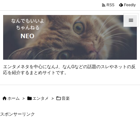

Feedly
RSS


メニュ

サイド

エンタメネタを中心になんJ、なんGなどの話題のスレやネットの反
前へ
応を紹介するまとめサイトです。

次へ


ホーム
>

エンタメ
>

音楽
検索
スポンサーリンク