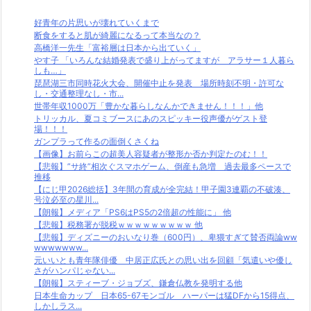
好青年の片思いが壊れていくまで
断食をすると肌が綺麗になるって本当なの？
高橋洋一先生「富裕層は日本から出ていく」
やす子 「いろんな結婚発表で盛り上がってますが アラサー１人暮ら
しも…」
琵琶湖三市同時花火大会、開催中止を発表 場所時刻不明・許可な
し・交通整理なし・市...
世帯年収1000万「豊かな暮らしなんかできません！！！」他
トリッカル、夏コミブースにあのスピッキー役声優がゲスト登
場！！！
ガンプラって作るの面倒くさくね
【画像】お前らこの超美人容疑者が整形か否か判定たのむ！！
【悲報】”サ終”相次ぐスマホゲーム、倒産も急増 過去最多ペースで
推移
【にじ甲2026総括】3年間の育成が全完結！甲子園3連覇の不破湊、
号泣必至の星川...
【朗報】メディア「PS6はPS5の2倍超の性能に」 他
【悲報】税務署が脱税ｗｗｗｗｗｗｗｗｗ 他
【悲報】ディズニーのおいなり巻（600円）、卑猥すぎて賛否両論ww
wwwwwww...
元いいとも青年隊俳優 中居正広氏との思い出を回顧「気遣いや優し
さがハンパじゃない...
【朗報】スティーブ・ジョブズ、鎌倉仏教を発明する他
日本生命カップ 日本65-67モンゴル ハーパーは猛DFから15得点、
しかしラス...