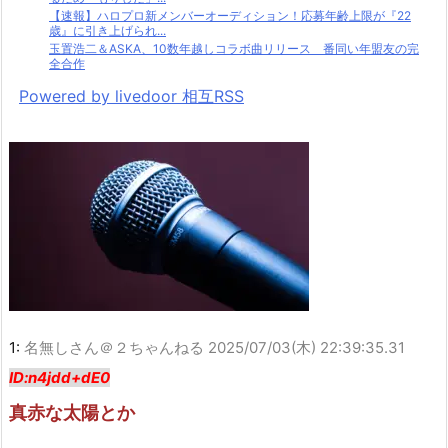
【速報】ハロプロ新メンバーオーディション！応募年齢上限が『22
歳』に引き上げられ...
玉置浩二＆ASKA、10数年越しコラボ曲リリース 番同い年盟友の完
全合作
Powered by livedoor 相互RSS
1:
名無しさん＠２ちゃんねる
2025/07/03(木) 22:39:35.31
ID:n4jdd+dE0
真赤な太陽とか