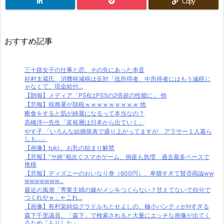
Copy
おすすめ記事
三十路女子の仕事と恋、その先にあった本音
杉村太蔵氏、消費税減税は反対「低所得者、中所得者にはもう減税じ
ゃなくて、現金給付...
【朗報】メディア「PS6はPS5の2倍超の性能に」 他
【悲報】税務署が脱税ｗｗｗｗｗｗｗｗｗ 他
断食をすると肌が綺麗になるって本当なの？
高橋洋一先生「富裕層は日本から出ていく」
やす子 「いろんな結婚発表で盛り上がってますが アラサー１人暮ら
しも…」
【画像】tuki.、お乳の始まり解禁
【悲報】”サ終”相次ぐスマホゲーム、倒産も急増 過去最多ペースで
推移
【悲報】ディズニーのおいなり巻（600円）、卑猥すぎて賛否両論ww
wwwwwww...
最近の風潮「専業主婦の嫁がメシをつくらない？甘えてないで自分で
つくれやｗ」←これ...
【画像】有村架純似グラドルちとせよしの、極小パンティがHすぎる
森下千里議員、「森下」で検索されると大量にエッチな画像が出てく
るため「もりした」...