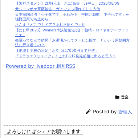
【阪神スタメン】2(遊)元山 7(二)高寺 vs中日 2026/08/09
元ジャンポケ斉藤被告、ガチでぶっ壊れてしまう他
日本韓国台湾「少子化です」←わかる 中国北朝鮮「少子化です」←
強権国家でも止めら...
さんま「どこでもドア？あれ不便やで」他
【にじ甲2026】Winners準決勝第2試合：朝晴 - ロイヤルナイツ！ロ
イヤ...
発電ってなんで結局「お湯沸かしてタービン回す」とかいう原始的方
法に行き着くの？
【絶望】学校の遠足「おやつは7000円までだぞ」
『ドラクエ9 リメイク』←これDQ12発売前後に出ると思う？
Powered by livedoor 相互RSS

音楽

Posted by
管理人
よろしければシェアお願いします