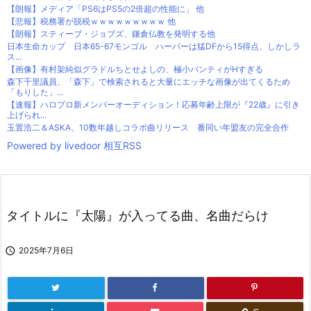
【朗報】メディア「PS6はPS5の2倍超の性能に」 他
【悲報】税務署が脱税ｗｗｗｗｗｗｗｗｗ 他
【朗報】スティーブ・ジョブズ、鎌倉仏教を発明する他
日本生命カップ 日本65-67モンゴル ハーパーは猛DFから15得点、しかしラ
ス...
【画像】有村架純似グラドルちとせよしの、極小パンティがHすぎる
森下千里議員、「森下」で検索されると大量にエッチな画像が出てくるため
「もりした」...
【速報】ハロプロ新メンバーオーディション！応募年齢上限が『22歳』に引き
上げられ...
玉置浩二＆ASKA、10数年越しコラボ曲リリース 番同い年盟友の完全合作
Powered by livedoor 相互RSS
タイトルに『太陽』が入ってる曲、名曲だらけ

2025年7月6日