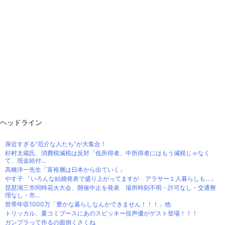
ヘッドライン
身近すぎる“厄介な人たち”が大集合！
杉村太蔵氏、消費税減税は反対「低所得者、中所得者にはもう減税じゃなく
て、現金給付...
高橋洋一先生「富裕層は日本から出ていく」
やす子 「いろんな結婚発表で盛り上がってますが アラサー１人暮らしも…」
琵琶湖三市同時花火大会、開催中止を発表 場所時刻不明・許可なし・交通整
理なし・市...
世帯年収1000万「豊かな暮らしなんかできません！！！」他
トリッカル、夏コミブースにあのスピッキー役声優がゲスト登場！！！
ガンプラって作るの面倒くさくね