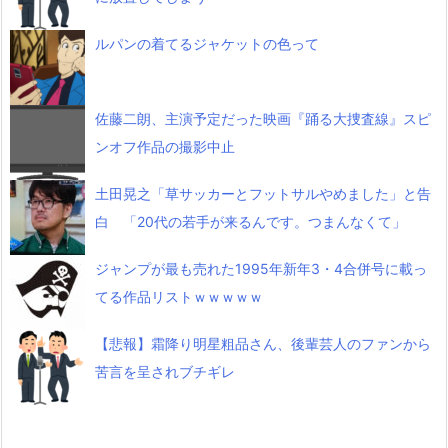
ルパンの着てるジャケットの色って
佐藤二朗、主演予定だった映画『踊る大捜査線』スピ
ンオフ作品の撮影中止
土田晃之「草サッカーとフットサルやめました」と告
白 「20代の若手が来るんです。つまんなくて」
ジャンプが最も売れた1995年新年3・4合併号に載っ
てる作品リストｗｗｗｗｗ
【悲報】霜降り明星粗品さん、後輩芸人のファンから
苦言を呈されブチギレ