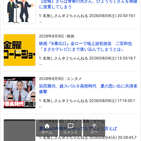
【悲報】さらば青春の光さん、ひょうろくさんを廃墟
に放置してしまう
1: 名無しさん＠２ちゃんねる 2026/08/08(土) 20:50:19.1
...
2026年8月9日
:
映画
映画『8番出口』金ローで地上波初放送 二宮和也
「まさかテレビにまで迷い込んでしまうとは」
1: 名無しさん＠２ちゃんねる 2026/08/08(土) 13:35:19.7
...
2026年8月9日
:
エンタメ
浜田雅功、超スパルタ高校時代 夏の思い出に共演者
衝撃
1: 名無しさん＠２ちゃんねる 2026/08/08(土) 17:14:50.1
...
2026年8月9日
:
アニメ・漫画・ゲーム



夏休みの午前中にやってたアニメと言えば
上へ
ホーム
コメント
1: 名無しさん＠２ちゃんねる 2026/08/04(火) 20:29:45.7