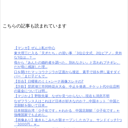
こちらの記事も読まれています
【マンガ】ぜんぶ私が中心
東大理三に入る「天才たち」の習い事 「3位公文式、2位ピアノ」意外
な1位は…？ ...
母から『あんたの婚約者を調べた。別れなさい』と言われブチギレ。
だが母に感謝した理...
口を開けたマッコウクジラが正面から接近、素手で頭を押し返すダイ
バー「まだ子どもで...
【百合】日曜夜のミミ×シーナ画像スレその7
【詐欺】琵琶湖三市同時花火大会、中止を発表…チケット代や出店料
の返金については明...
【マジかよ】野獣先輩、なぜか見つからない…現在も消息不明
なぜフランス人はこれほど日本が好きなのか？…中国ネット「中国と
北朝鮮を除いて日本...
日本韓国台湾「少子化です」←わかる 中国北朝鮮「少子化です」←
強権国家でも止めら...
【画像あり】速水もこみちが新オープンしたカフェ、サンドイッチ1つ
「3000円」ｗ...