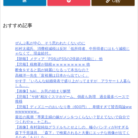
Copy
おすすめ記事
ぜんぶ私が中心、そう思われたくないのに
杉村太蔵氏、消費税減税は反対「低所得者、中所得者にはもう減税じ
ゃなくて、現金給付...
【朗報】メディア「PS6はPS5の2倍超の性能に」 他
【悲報】税務署が脱税ｗｗｗｗｗｗｗｗｗ 他
断食をすると肌が綺麗になるって本当なの？
高橋洋一先生「富裕層は日本から出ていく」
やす子 「いろんな結婚発表で盛り上がってますが アラサー１人暮ら
しも…」
【画像】tuki.、お乳の始まり解禁
【悲報】”サ終”相次ぐスマホゲーム、倒産も急増 過去最多ペースで
推移
【悲報】ディズニーのおいなり巻（600円）、卑猥すぎて賛否両論ww
wwwwwww...
最近の風潮「専業主婦の嫁がメシをつくらない？甘えてないで自分で
つくれやｗ」←これ...
【画像】有村架純似グラドルちとせよしの、極小パンティがHすぎる
森下千里議員、「森下」で検索されると大量にエッチな画像が出てく
るため「もりした」...