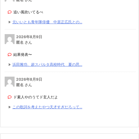
追い風吹いてるべ
元いいとも青年隊俳優 中居正広氏との...
2026年8月9日
匿名 さん
結果発表〜
浜田雅功、超スパルタ高校時代 夏の思...
2026年8月9日
匿名 さん
ド素人やのうてド玄人だよ
この歌詞を考えたやつ天才すぎだろって...