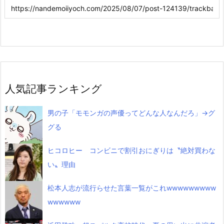
人気記事ランキング
男の子「モモンガの声優ってどんな人なんだろ」→グ
グる
ヒコロヒー コンビニで割引おにぎりは〝絶対買わな
い〟理由
松本人志が流行らせた言葉一覧がこれwwwwwwwww
wwwwww