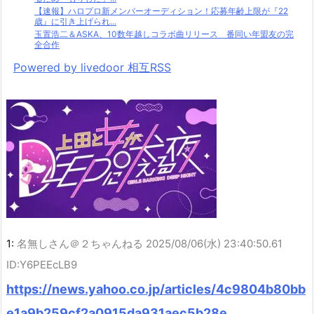
【速報】ハロプロ新メンバーオーディション！応募年齢上限が『22
歳』に引き上げられ...
玉置浩二＆ASKA、10数年越しコラボ曲リリース 番同い年盟友の完
全合作
Powered by livedoor 相互RSS
1:
名無しさん＠２ちゃんねる
2025/08/06(水) 23:40:50.61
ID:Y6PEEcLB9
https://news.yahoo.co.jp/articles/4c9804b80bb
e1a9b259cf2a0915da931aec5b28e