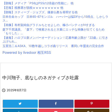
【朗報】メディア「PS6はPS5の2倍超の性能に」 他
【悲報】税務署が脱税ｗｗｗｗｗｗｗｗｗ 他
【朗報】スティーブ・ジョブズ、鎌倉仏教を発明する他
日本生命カップ 日本65-67モンゴル ハーパーは猛DFから15得点、しかしラ
ス...
【画像】有村架純似グラドルちとせよしの、極小パンティがHすぎる
森下千里議員、「森下」で検索されると大量にエッチな画像が出てくるため
「もりした」...
【速報】ハロプロ新メンバーオーディション！応募年齢上限が『22歳』に引き
上げられ...
玉置浩二＆ASKA、10数年越しコラボ曲リリース 番同い年盟友の完全合作
Powered by livedoor 相互RSS
中川翔子、底なしのネガティブさ吐露

2025年8月7日