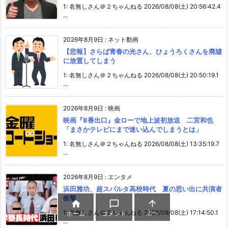
1: 名無しさん＠２ちゃんねる 2026/08/08(土) 20:56:42.4
...
2026年8月9日
:
ネット動画
【悲報】さらば青春の光さん、ひょうろくさんを廃墟
に放置してしまう
1: 名無しさん＠２ちゃんねる 2026/08/08(土) 20:50:19.1
...
2026年8月9日
:
映画
映画『8番出口』金ローで地上波初放送 二宮和也
「まさかテレビにまで迷い込んでしまうとは」
1: 名無しさん＠２ちゃんねる 2026/08/08(土) 13:35:19.7
...
2026年8月9日
:
エンタメ
浜田雅功、超スパルタ高校時代 夏の思い出に共演者
衝撃



上へ
1: 名無しさん＠２ちゃんねる 2026/08/08(土) 17:14:50.1
ホーム
コメント
...