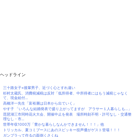
ヘッドライン
三十路女子×後輩男子、近づく心とすれ違い
杉村太蔵氏、消費税減税は反対「低所得者、中所得者にはもう減税じゃなく
て、現金給付...
高橋洋一先生「富裕層は日本から出ていく」
やす子 「いろんな結婚発表で盛り上がってますが アラサー１人暮らしも…」
琵琶湖三市同時花火大会、開催中止を発表 場所時刻不明・許可なし・交通整
理なし・市...
世帯年収1000万「豊かな暮らしなんかできません！！！」他
トリッカル、夏コミブースにあのスピッキー役声優がゲスト登場！！！
ガンプラって作るの面倒くさくね