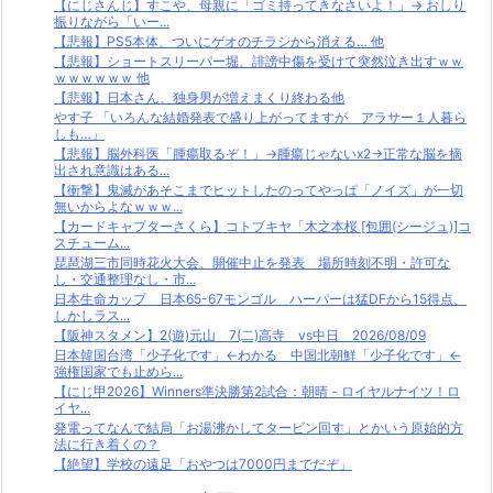
【にじさんじ】すこや、母親に「ゴミ持ってきなさいよ！」→ おしり
振りながら「いー...
【悲報】PS5本体、ついにゲオのチラシから消える… 他
【悲報】ショートスリーパー堀、誹謗中傷を受けて突然泣き出すｗｗ
ｗｗｗｗｗｗ 他
【悲報】日本さん、独身男が増えまくり終わる他
やす子 「いろんな結婚発表で盛り上がってますが アラサー１人暮ら
しも…」
【悲報】脳外科医「腫瘍取るぞ！」→腫瘍じゃないx2→正常な脳を摘
出され意識はある...
【衝撃】鬼滅があそこまでヒットしたのってやっぱ「ノイズ」が一切
無いからよなｗｗｗ...
【カードキャプターさくら】コトブキヤ「木之本桜 [包囲(シージュ)]コ
スチューム...
琵琶湖三市同時花火大会、開催中止を発表 場所時刻不明・許可な
し・交通整理なし・市...
日本生命カップ 日本65-67モンゴル ハーパーは猛DFから15得点、
しかしラス...
【阪神スタメン】2(遊)元山 7(二)高寺 vs中日 2026/08/09
日本韓国台湾「少子化です」←わかる 中国北朝鮮「少子化です」←
強権国家でも止めら...
【にじ甲2026】Winners準決勝第2試合：朝晴 - ロイヤルナイツ！ロ
イヤ...
発電ってなんで結局「お湯沸かしてタービン回す」とかいう原始的方
法に行き着くの？
【絶望】学校の遠足「おやつは7000円までだぞ」