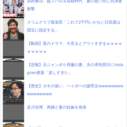
浜田雅功、超スパルタ高校時代 夏の思い出に共演者
衝撃
スリムクラブ真栄田「これで2千円いかない日高屋は
国宝に指定する」
【動画】昔のドラマ、今見るとアウトすぎるｗｗｗｗ
ｗｗｗｗｗ
【悲報】元ジャンポケ斉藤の妻、夫の求刑翌日にInsta
gram更新「楽しすぎた」
【歴史】ガキの使い、ヘイポーの謝罪文wwwwwwww
wwwwwwww
及川光博、再婚と妻の妊娠を発表