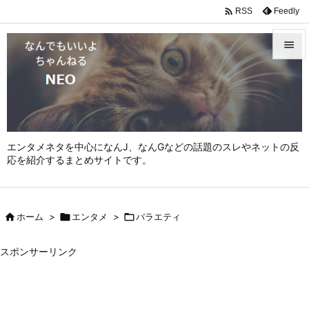

Feedly
RSS


メニュ

サイド

エンタメネタを中心になんJ、なんGなどの話題のスレやネットの反
前へ
応を紹介するまとめサイトです。

次へ


ホーム
>

エンタメ
>

バラエティ
検索
スポンサーリンク