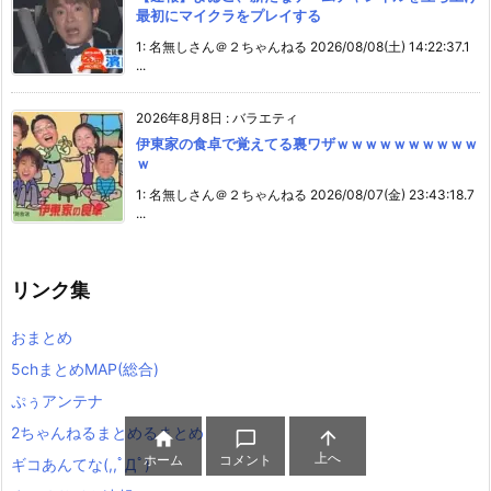
最初にマイクラをプレイする
1: 名無しさん＠２ちゃんねる 2026/08/08(土) 14:22:37.1
...
2026年8月8日
:
バラエティ
伊東家の食卓で覚えてる裏ワザｗｗｗｗｗｗｗｗｗｗ
ｗ
1: 名無しさん＠２ちゃんねる 2026/08/07(金) 23:43:18.7
...
リンク集
おまとめ
5chまとめMAP(総合)
ぷぅアンテナ
2ちゃんねるまとめるまとめ



上へ
ホーム
コメント
ギコあんてな(,,ﾟДﾟ)