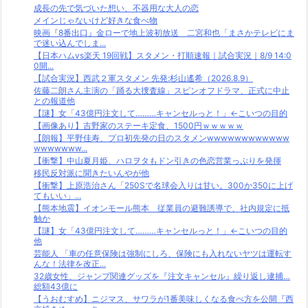
成長の先で気づいた想い、不器用な大人の恋
メインじゃないけど好きな食べ物
映画『8番出口』金ローで地上波初放送 二宮和也「まさかテレビにま
で迷い込んでしま...
【日本ハムvs楽天 19回戦】スタメン・打順速報｜試合実況｜8/9 14:0
0開...
【試合実況】西武２軍スタメン 先発:杉山遙希（2026.8.9）
佐藤二朗さん主演の「踊る大捜査線」スピンオフドラマ、正式に中止
との報道他
【謎】女「43億円注文して………キャンセルっと！」←こいつの目的
【画像あり】吉野家のステーキ定食、1500円ｗｗｗｗｗ
【朗報】平野佳寿、プロ初先発の日のスタメンwwwwwwwwwwww
wwwwwww...
【衝撃】中山夏月姫、ハロヲタもドン引きの色恋営業っぷりを発揮
移民反対派に聞きたいんやが他
【衝撃】上原浩治さん「250Sで名球会入りは甘い。300か350に上げ
てもいい」...
【熊本地震】イオンモール熊本 従業員の避難誘導で、社内規定に抵
触か
【謎】女「43億円注文して………キャンセルっと！」←こいつの目的
他
芸能人 「車の任意保険は強制にしろ、保険にも入れないヤツは運転す
んな！法律を改正...
32歳女性、ジャンプ関連グッズを『注文キャンセル』繰り返し逮捕…
総額43億に
【うおむすめ】ニジマス、サワラが1番美味しくなる食べ方を公開『西