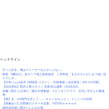
ヘッドライン
ずっと好き。俺はストーカーなんかじゃない。
映画『8番出口』金ローで地上波初放送 二宮和也「まさかテレビにまで迷い込
んでしま...
【日本ハムvs楽天 19回戦】スタメン・打順速報｜試合実況｜8/9 14:00開...
【試合実況】西武２軍スタメン 先発:杉山遙希（2026.8.9）
佐藤二朗さん主演の「踊る大捜査線」スピンオフドラマ、正式に中止との報道
他
【謎】女「43億円注文して………キャンセルっと！」←こいつの目的
【画像あり】吉野家のステーキ定食、1500円ｗｗｗｗｗ
移民反対派に聞きたいんやが他