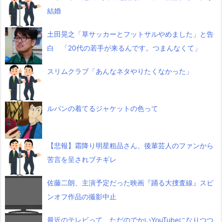
結婚
土田晃之「草サッカーとフットサルやめました」と告
白 「20代の若手が来るんです。つまんなくて」
スリムクラブ「あんなネタやりたくなかった」
ルパンの着てるジャケットの色って
【悲報】霜降り明星粗品さん、後輩芸人のファンから
苦言を呈されブチギレ
佐藤二朗、主演予定だった映画『踊る大捜査線』スピ
ンオフ作品の撮影中止
最近のテレビって、ただのでかいYouTubeになりつつ