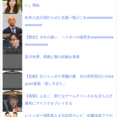
い〟理由
松本人志が流行らせた言葉一覧がこれwwwwwwwww
wwwwww
【歴史】ガキの使い、ヘイポーの謝罪文wwwwwwww
wwwwwwww
及川光博、再婚と妻の妊娠を発表
【悲報】元ジャンポケ斉藤の妻、夫の求刑翌日にInsta
gram更新「楽しすぎた」
【速報】よゐこ、新たなゲームチャンネルを立ち上げ
最初にマイクラをプレイする
レインボー池田直人＆元読売テレビ・佐藤佳奈アナが