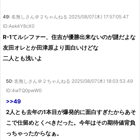
49:
名無しさん＠２ちゃんねる
2025/08/07(木) 17:57:05.47
ID:Aek4Y8cX0
R-1てルシファー、住吉が優勝出来ないのが謎だよな
友田オレとか田津原より面白いけどな
二人とも浅いよ
50:
名無しさん＠２ちゃんねる
2025/08/07(木) 18:03:53.49
ID:4wTQ0pwW0
>>49
2人とも去年の1本目が爆発的に面白すぎたからあそ
こで仕留めとくべきだった。今年はその期待値背負
っちゃったからなぁ。