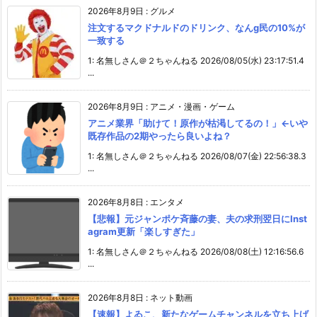
2026年8月9日
:
グルメ
注文するマクドナルドのドリンク、なんg民の10%が
一致する
1: 名無しさん＠２ちゃんねる 2026/08/05(水) 23:17:51.4
...
2026年8月9日
:
アニメ・漫画・ゲーム
アニメ業界「助けて！原作が枯渇してるの！」←いや
既存作品の2期やったら良いよね？
1: 名無しさん＠２ちゃんねる 2026/08/07(金) 22:56:38.3
...
2026年8月8日
:
エンタメ
【悲報】元ジャンポケ斉藤の妻、夫の求刑翌日にInst
agram更新「楽しすぎた」
1: 名無しさん＠２ちゃんねる 2026/08/08(土) 12:16:56.6
...
2026年8月8日
:
ネット動画
【速報】よゐこ、新たなゲームチャンネルを立ち上げ