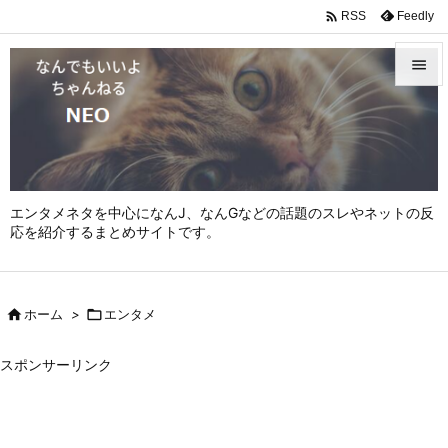

Feedly
RSS


メニュ

サイド

エンタメネタを中心になんJ、なんGなどの話題のスレやネットの反
前へ
応を紹介するまとめサイトです。

次へ


ホーム
>

エンタメ
検索
スポンサーリンク