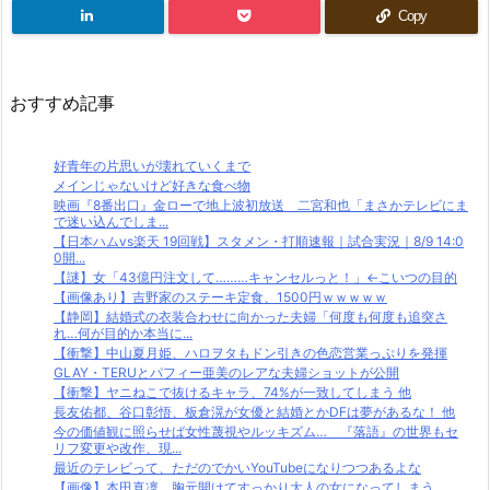
Copy
おすすめ記事
好青年の片思いが壊れていくまで
メインじゃないけど好きな食べ物
映画『8番出口』金ローで地上波初放送 二宮和也「まさかテレビにま
で迷い込んでしま...
【日本ハムvs楽天 19回戦】スタメン・打順速報｜試合実況｜8/9 14:0
0開...
【謎】女「43億円注文して………キャンセルっと！」←こいつの目的
【画像あり】吉野家のステーキ定食、1500円ｗｗｗｗｗ
【静岡】結婚式の衣装合わせに向かった夫婦「何度も何度も追突さ
れ…何が目的か本当に...
【衝撃】中山夏月姫、ハロヲタもドン引きの色恋営業っぷりを発揮
GLAY・TERUとパフィー亜美のレアな夫婦ショットが公開
【衝撃】ヤニねこで抜けるキャラ、74%が一致してしまう 他
長友佑都、谷口彰悟、板倉滉が女優と結婚とかDFは夢があるな！ 他
今の価値観に照らせば女性蔑視やルッキズム… 『落語』の世界もセ
リフ変更や改作、現...
最近のテレビって、ただのでかいYouTubeになりつつあるよな
【画像】本田真凜、胸元開けてすっかり大人の女になってしまう