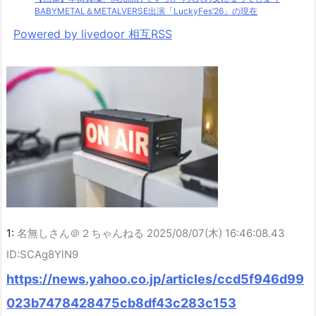
BABYMETAL＆METALVERSE出演「LuckyFes’26」の現在
Powered by livedoor 相互RSS
1:
名無しさん＠２ちゃんねる
2025/08/07(木) 16:46:08.43
ID:SCAg8YlN9
https://news.yahoo.co.jp/articles/ccd5f946d99
023b7478428475cb8df43c283c153