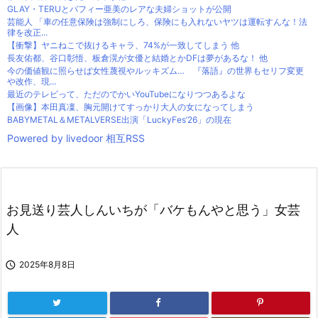
GLAY・TERUとパフィー亜美のレアな夫婦ショットが公開
芸能人 「車の任意保険は強制にしろ、保険にも入れないヤツは運転すんな！法
律を改正...
【衝撃】ヤニねこで抜けるキャラ、74%が一致してしまう 他
長友佑都、谷口彰悟、板倉滉が女優と結婚とかDFは夢があるな！ 他
今の価値観に照らせば女性蔑視やルッキズム… 『落語』の世界もセリフ変更
や改作、現...
最近のテレビって、ただのでかいYouTubeになりつつあるよな
【画像】本田真凜、胸元開けてすっかり大人の女になってしまう
BABYMETAL＆METALVERSE出演「LuckyFes’26」の現在
Powered by livedoor 相互RSS
お見送り芸人しんいちが「バケもんやと思う」女芸
人

2025年8月8日