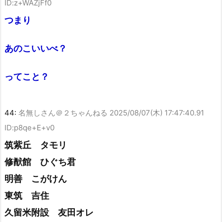
ID:z+WAZjFf0
つまり
あのこいいべ？
ってこと？
44:
名無しさん＠２ちゃんねる
2025/08/07(木) 17:47:40.91
ID:p8qe+E+v0
筑紫丘 タモリ
修猷館 ひぐち君
明善 こがけん
東筑 吉住
久留米附設 友田オレ