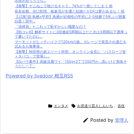
京焼きめっっっち...
【衝撃】ヤニねこで抜けるキャラ、74%が一致してしまう 他
長友佑都、谷口彰悟、板倉滉が女優と結婚とかDFは夢があるな！ 他
【J2第1節 鳥栖×甲府】鳥栖が好相性の甲府に2-0快勝で5年ぶり開幕
白星！田中...
「清掃員」←これって恥ずかしい職業なの？
【戦コレ6】解析サイトに2回連続5周期以上だと次は3周期以下濃厚っ
て書いてたのに...
マーモットがヒッチハイクで120kmの旅。ガレージで発見され逃亡を
試みるも無事保...
【衝撃】秋田県の超エリート幹部、オンライン会見に「バスローブ姿
＋タバコ」で登場し...
【白バラ案件】高級豆腐ワイ「150g×2丁で250円か…高いけど美味そ
うだし一丁...
Powered by livedoor 相互RSS

エンタメ

お見送り芸人しんいち
,
吉住

Posted by
管理人