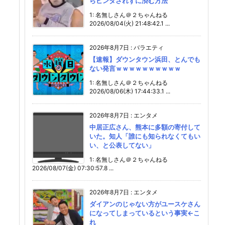
らビンタされずに済む方法
1: 名無しさん＠２ちゃんねる
2026/08/04(火) 21:48:42.1 ...
2026年8月7日
:
バラエティ
【速報】ダウンタウン浜田、とんでも
ない発言ｗｗｗｗｗｗｗｗｗｗ
1: 名無しさん＠２ちゃんねる
2026/08/06(木) 17:44:33.1 ...
2026年8月7日
:
エンタメ
中居正広さん、熊本に多額の寄付して
いた。知人「誰にも知られなくてもい
い、と公表してない」
1: 名無しさん＠２ちゃんねる
2026/08/07(金) 07:30:57.8 ...
2026年8月7日
:
エンタメ
ダイアンのじゃない方がユースケさん
になってしまっているという事実←こ
れ