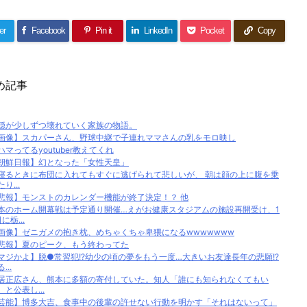
er
Facebook
Pin it
LinkedIn
Pocket
Copy
め記事
穏が少しずつ壊れていく家族の物語。
画像】スカパーさん、野球中継で子連れママさんの乳をモロ映し
ハマってるyoutuber教えてくれ
朝鮮日報】幻となった「女性天皇」
寝るときに布団に入れてもすぐに逃げられて悲しいが、 朝は顔の上に腹を乗
り...
悲報】モンストのカレンダー機能が終了決定！？ 他
本のホーム開幕戦は予定通り開催…えがお健康スタジアムの施設再開受け、1
に栃...
画像】ゼニガメの抱き枕、めちゃくちゃ卑猥になるwwwwwww
悲報】夏のピーク、もう終わってた
マジかよ】脱●常習犯!?幼少の頃の夢をもう一度…大きいお友達長年の悲願!?
...
居正広さん、熊本に多額の寄付していた。知人「誰にも知られなくてもい
、と公表し...
芸能】博多大吉、食事中の後輩の許せない行動を明かす「それはないって」