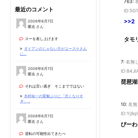
763:
最近のコメント
ID:5G
>>2
2026年8月7日
匿名 さん
タモ
スーを差し上げます
ダイアンのじゃない方がユースケさん
に...
7:
名無
2026年8月7日
ID:84J
匿名 さん
琵琶湖
それは言い過ぎ そこまでではない
木村祐一の変貌ぶりに「渋くなりす
ぎ」...
10:
名無
ID:Yj8q
2026年8月7日
匿名 さん
びーわ
逆転の可能性出てきたべ