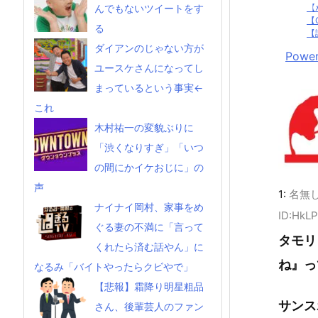
【
んでもないツイートをす
【
る
【
ダイアンのじゃない方が
Power
ユースケさんになってし
まっているという事実←
これ
木村祐一の変貌ぶりに
「渋くなりすぎ」「いつ
の間にかイケおじに」の
声
1:
名無
ナイナイ岡村、家事をめ
ID:HkL
ぐる妻の不満に「言って
タモリ
くれたら済む話やん」に
ね』っ
なるみ「バイトやったらクビやで」
【悲報】霜降り明星粗品
サンス
さん、後輩芸人のファン