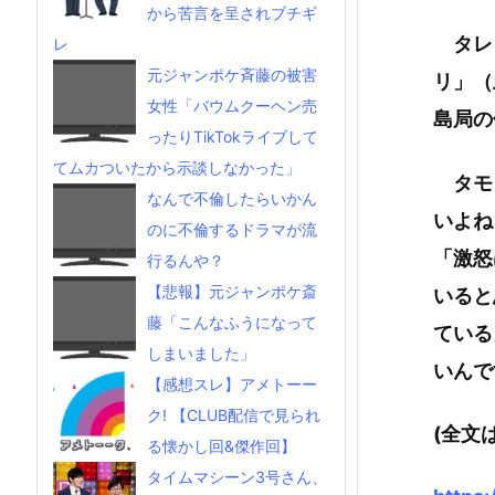
から苦言を呈されブチギ
タレン
レ
元ジャンポケ斉藤の被害
リ」（
女性「バウムクーヘン売
島局の
ったりTikTokライブして
てムカついたから示談しなかった」
タモ
なんで不倫したらいかん
いよね
のに不倫するドラマが流
「激怒
行るんや？
【悲報】元ジャンポケ斎
いると
藤「こんなふうになって
ている
しまいました」
いんで
【感想スレ】アメトーー
ク! 【CLUB配信で見られ
(全文
る懐かし回&傑作回】
タイムマシーン3号さん、