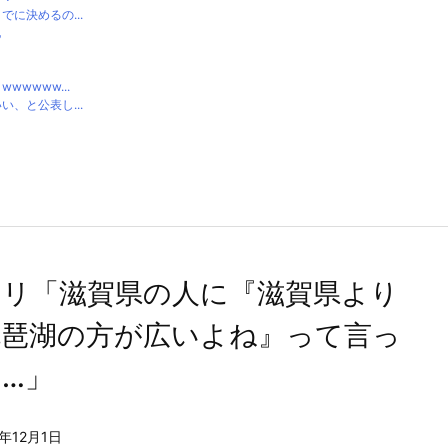
に決めるの...
他
wwww...
、と公表し...
モリ「滋賀県の人に『滋賀県より
琵琶湖の方が広いよね』って言っ
…」
5年12月1日