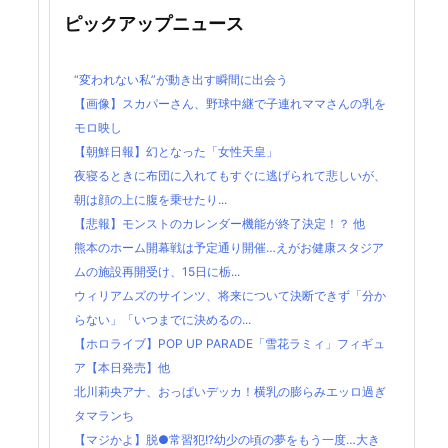
ピックアップニュース
“変われない私”が動き出す瞬間に出会う
【画像】スカパーさん、野球中継で子連れママさんの乳を
モロ映し
【朝鮮日報】幻となった「女性天皇」
夜寝るときに布団に入れてもすぐに逃げられて悲しいが、
朝は顔の上に腹を乗せたり...
【悲報】モンストのカレンダー機能が終了決定！？ 他
熊本のホーム開幕戦は予定通り開催…えがお健康スタジア
ムの施設再開受け、15日に栃...
ウィリアムズのサインツ、将来について決断できず「分か
らない」「いつまでに決めるの...
【ホロライブ】POP UP PARADE「雪花ラミィ」フィギュ
ア【本日発売】他
北川莉央アナ、おっぱいデッカ！横乳の膨らみエッロ過ぎ
タマランち
【マジかよ】脱●常習犯!?幼少の頃の夢をもう一度…大き