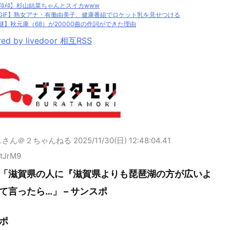
ﾒﾛﾒﾛ】杉山結菜ちゃんとスイカwww
GIF】熟女アナ・有働由美子、健康番組でロケット乳を見せつける
謎】秋元康（68）が20000曲の作詞ができた理由
ed by livedoor 相互RSS
しさん＠２ちゃんねる
2025/11/30(日) 12:48:04.41
PtJrM9
「滋賀県の人に『滋賀県よりも琵琶湖の方が広いよ
て言ったら…」 – サンスポ
ポ