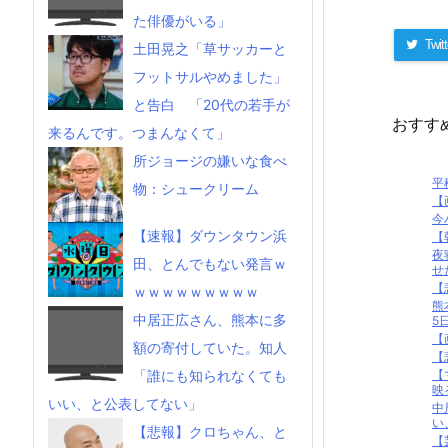
た俳優がいる」
Twitt
土田晃之「草サッカーと
フットサルやめました」
と告白 「20代の若手が
おすす
来るんです。つまんなくて」
所ジョージの嫌いな食べ
平
物：シュークリーム
【
今
【速報】ダウンタウン浜
【
夜
田、とんでもない発言ｗ
せた
【
ｗｗｗｗｗｗｗｗｗ
熊
中居正広さん、熊本に多
5日
【
額の寄付していた。知人
【
【
「誰にも知られなくても
映る
いい、と公表してない」
中
い
【悲報】クロちゃん、と
【