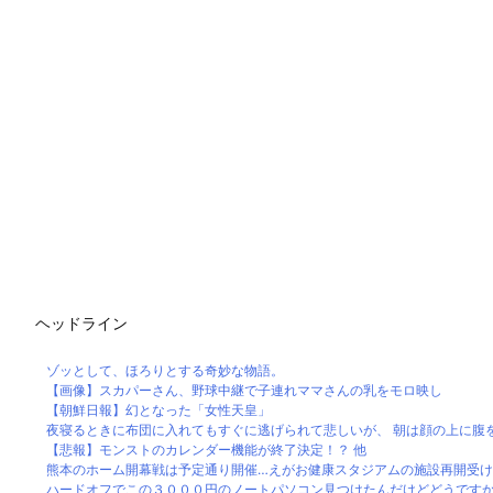
ヘッドライン
ゾッとして、ほろりとする奇妙な物語。
【画像】スカパーさん、野球中継で子連れママさんの乳をモロ映し
【朝鮮日報】幻となった「女性天皇」
夜寝るときに布団に入れてもすぐに逃げられて悲しいが、 朝は顔の上に腹を乗
【悲報】モンストのカレンダー機能が終了決定！？ 他
熊本のホーム開幕戦は予定通り開催…えがお健康スタジアムの施設再開受け、1
ハードオフでこの３０００円のノートパソコン見つけたんだけどどうです