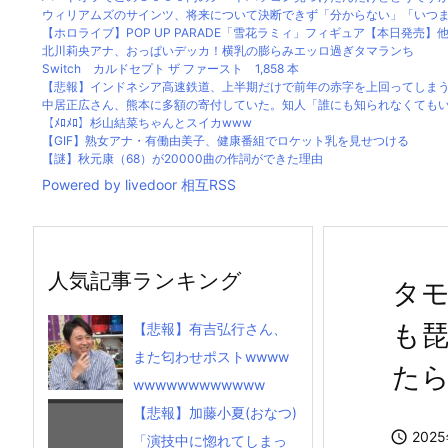
ウィリアムズのサインツ、将来について決断できず「分からない」「いつまで
【ホロライブ】POP UP PARADE「雪花ラミィ」フィギュア【本日発売】
北川莉央アナ、おっぱいデッカ！横乳の膨らみエッロ過ぎタマランち
Switch カルドセプト ザ ファースト 1,858 本
【悲報】インドネシア高速鉄道、上半期だけで前年の赤字を上回ってしまうww
中居正広さん、熊本に多額の寄付していた。知人「誰にも知られなくてもいい
【ﾒﾛﾒﾛ】杉山結菜ちゃんとスイカwww
【GIF】熟女アナ・有働由美子、健康番組でロケット乳を見せつける
【謎】秋元康（68）が20000曲の作詞ができた理由
Powered by livedoor 相互RSS
人気記事ランキング
タ
も
【悲報】有吉弘行さん、
また匂わせポストwwww
たら
wwwwwwwwwwww
【悲報】加藤小夏(おなつ)

202
「演技中に惚れてしまっ