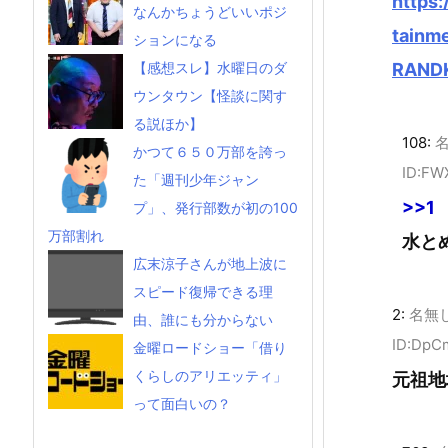
https:
なんかちょうどいいポジ
tainm
ションになる
RANDK
【感想スレ】水曜日のダ
ウンタウン【怪談に関す
る説ほか】
108:
かつて６５０万部を誇っ
ID:FW
た「週刊少年ジャン
>>1
プ」、発行部数が初の100
万部割れ
水と
広末涼子さんが地上波に
スピード復帰できる理
2:
名無
由、誰にも分からない
ID:DpC
金曜ロードショー「借り
くらしのアリエッティ」
元祖地
って面白いの？