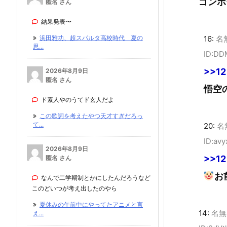
ゴンボ
匿名 さん
結果発表〜
浜田雅功、超スパルタ高校時代 夏の
16:
名
思...
ID:D
>>12
2026年8月9日
匿名 さん
悟空
ド素人やのうてド玄人だよ
この歌詞を考えたやつ天才すぎだろっ
て...
20:
名
ID:av
2026年8月9日
>>12
匿名 さん
お
なんで二学期制とかにしたんだろうなど
このどいつが考え出したのやら
夏休みの午前中にやってたアニメと言
14:
名無
え...