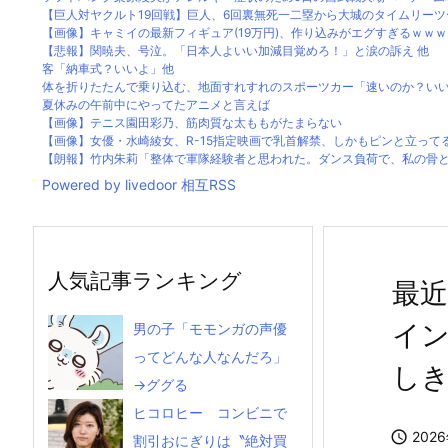
【巨人対ヤクルト19回戦】巨人、6回裏無死一二塁から大城のタイムリーツー
【画像】キャミイの最新フィギュア(19万円)、作り込みがエグすぎるｗｗｗ
【悲報】関暁夫、号泣。「日本人よいい加減目覚めろ！」と涙の訴え 他
客「納車式？いいよ」他
体を折りたたんで乗り込む、地面すれすれのスポーツカー「速いのか？いいえ
夏休みの午前中にやってたアニメと言えば
【画像】テニス園田彩乃、筋肉質な太ももがたまらない
【画像】女優・水崎綾女、R-15指定映画で乳首解禁、しかもピンと立って
【朗報】竹内朱莉「整体で軍隊経験者と思われた。ダンス負荷で、私の骨と筋
Powered by livedoor 相互RSS
人気記事ランキング
最
イ
男の子「モモンガの声優
ってどんな人なんだろ」
し
→ググる
ヒコロヒー コンビニで

202
割引おにぎりは〝絶対買