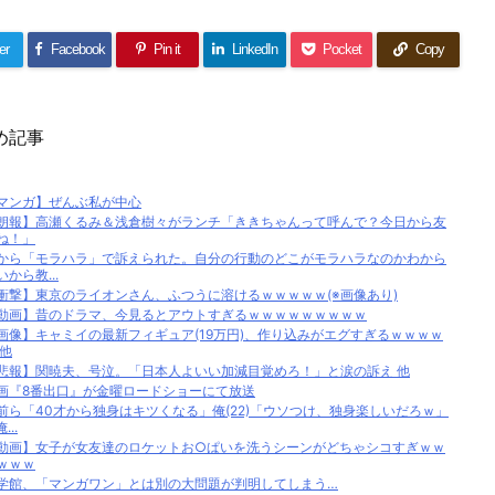
er
Facebook
Pin it
LinkedIn
Pocket
Copy
め記事
マンガ】ぜんぶ私が中心
朗報】高瀬くるみ＆浅倉樹々がランチ「ききちゃんって呼んで？今日から友
ね！」
から「モラハラ」で訴えられた。自分の行動のどこがモラハラなのかわから
いから教...
衝撃】東京のライオンさん、ふつうに溶けるｗｗｗｗｗ(※画像あり)
動画】昔のドラマ、今見るとアウトすぎるｗｗｗｗｗｗｗｗｗ
画像】キャミイの最新フィギュア(19万円)、作り込みがエグすぎるｗｗｗｗ
 他
悲報】関暁夫、号泣。「日本人よいい加減目覚めろ！」と涙の訴え 他
画『8番出口』が金曜ロードショーにて放送
前ら「40才から独身はキツくなる」俺(22)「ウソつけ、独身楽しいだろｗ」
...
動画】女子が女友達のロケットお○ぱいを洗うシーンがどちゃシコすぎｗｗ
ｗｗｗ
学館、「マンガワン」とは別の大問題が判明してしまう…