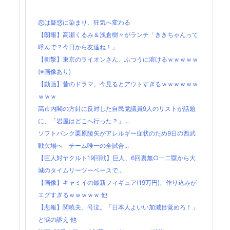
恋は疑惑に染まり、狂気へ変わる
【朗報】高瀬くるみ＆浅倉樹々がランチ「ききちゃんって
呼んで？今日から友達ね！」
【衝撃】東京のライオンさん、ふつうに溶けるｗｗｗｗｗ
(※画像あり)
【動画】昔のドラマ、今見るとアウトすぎるｗｗｗｗｗｗ
ｗｗｗ
高市内閣の方針に反対した自民党議員9人のリストが話題
に、「岩屋はどこへ行った？」...
ソフトバンク栗原陵矢がアレルギー症状のため9日の西武
戦欠場へ チーム唯一の全試合...
【巨人対ヤクルト19回戦】巨人、6回裏無○一二塁から大
城のタイムリーツーベースで...
【画像】キャミイの最新フィギュア(19万円)、作り込みが
エグすぎるｗｗｗｗｗ 他
【悲報】関暁夫、号泣。「日本人よいい加減目覚めろ！」
と涙の訴え 他