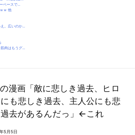
ベースで...
ｗｗ 他
。広いのか...
る
肉はもうグ...
近の漫画「敵に悲しき過去、ヒロ
ンにも悲しき過去、主人公にも悲
き過去があるんだっ」←これ
6年5月5日