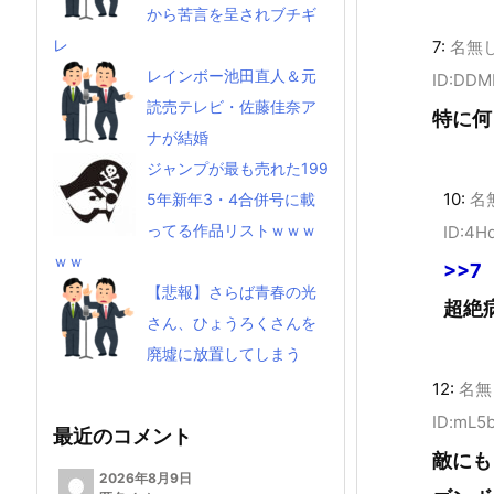
から苦言を呈されブチギ
レ
7:
名無
レインボー池田直人＆元
ID:DD
読売テレビ・佐藤佳奈ア
特に何
ナが結婚
ジャンプが最も売れた199
10:
名
5年新年3・4合併号に載
ってる作品リストｗｗｗ
ID:4H
ｗｗ
>>7
【悲報】さらば青春の光
超絶
さん、ひょうろくさんを
廃墟に放置してしまう
12:
名無
ID:mL5
最近のコメント
敵にも
2026年8月9日