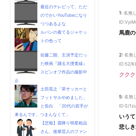
最近のテレビって、ただ
1:
名無
のでかいYouTubeになり
ID:Vyi
つつあるよな
ルパンの着てるジャケッ
馬鹿の
トの色って
2:
名無
佐藤二朗、主演予定だっ
た映画『踊る大捜査線』
ID:52/
スピンオフ作品の撮影中
ククク
止
土田晃之「草サッカーと
5:
名無
フットサルやめました」
ID:S/1z
と告白 「20代の若手が
来るんです。つまんなくて」
いうて
【悲報】霜降り明星粗品
悲しき
さん、後輩芸人のファン