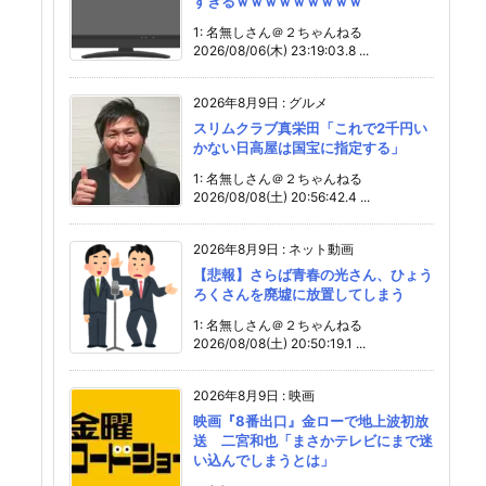
すぎるｗｗｗｗｗｗｗｗｗ
1: 名無しさん＠２ちゃんねる
2026/08/06(木) 23:19:03.8 ...
2026年8月9日
:
グルメ
スリムクラブ真栄田「これで2千円い
かない日高屋は国宝に指定する」
1: 名無しさん＠２ちゃんねる
2026/08/08(土) 20:56:42.4 ...
2026年8月9日
:
ネット動画
【悲報】さらば青春の光さん、ひょう
ろくさんを廃墟に放置してしまう
1: 名無しさん＠２ちゃんねる
2026/08/08(土) 20:50:19.1 ...
2026年8月9日
:
映画
映画『8番出口』金ローで地上波初放
送 二宮和也「まさかテレビにまで迷
い込んでしまうとは」