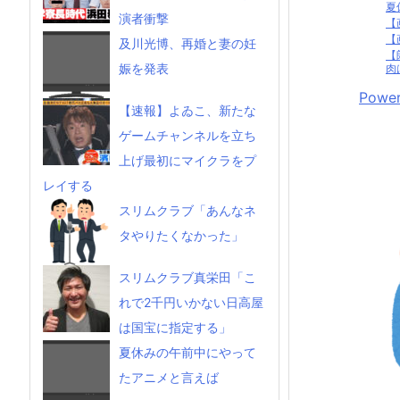
夏
演者衝撃
【
【
及川光博、再婚と妻の妊
【
娠を発表
肉
Power
【速報】よゐこ、新たな
ゲームチャンネルを立ち
上げ最初にマイクラをプ
レイする
スリムクラブ「あんなネ
タやりたくなかった」
スリムクラブ真栄田「こ
れで2千円いかない日高屋
は国宝に指定する」
夏休みの午前中にやって
たアニメと言えば