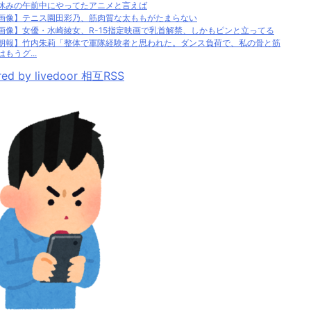
休みの午前中にやってたアニメと言えば
画像】テニス園田彩乃、筋肉質な太ももがたまらない
画像】女優・水崎綾女、R-15指定映画で乳首解禁、しかもピンと立ってる
朗報】竹内朱莉「整体で軍隊経験者と思われた。ダンス負荷で、私の骨と筋
はもうグ...
ed by livedoor 相互RSS