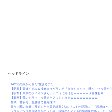
ヘッドライン
1420gの娘がくれた“生きる力”。
【朗報】高瀬くるみ＆浅倉樹々がランチ「ききちゃんって呼んで？今日か
【衝撃】東京のライオンさん、ふつうに溶けるｗｗｗｗｗ(※画像あり)
【動画】昔のドラマ、今見るとアウトすぎるｗｗｗｗｗｗｗｗｗ
西武・林安可、左膝痛で登録抹消
高市内閣の方針に反対した自民党議員9人のリストが話題に、「岩屋はどこへ行
ソフトバンク栗原陵矢がアレルギー症状のため9日の西武戦欠場へ チーム唯一