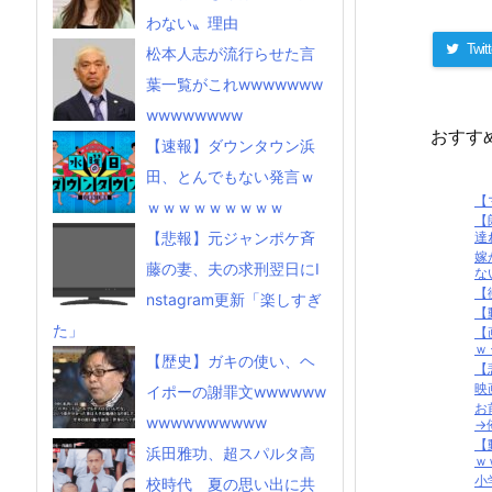
わない〟理由
Twitt
松本人志が流行らせた言
葉一覧がこれwwwwwww
wwwwwwww
おすす
【速報】ダウンタウン浜
田、とんでもない発言ｗ
【
ｗｗｗｗｗｗｗｗｗ
【
達
【悲報】元ジャンポケ斉
嫁
藤の妻、夫の求刑翌日にI
な
【
nstagram更新「楽しすぎ
【
た」
【
ｗ
【歴史】ガキの使い、ヘ
【
映
イポーの謝罪文wwwwww
お
wwwwwwwwww
→俺
【
浜田雅功、超スパルタ高
ｗ
小
校時代 夏の思い出に共