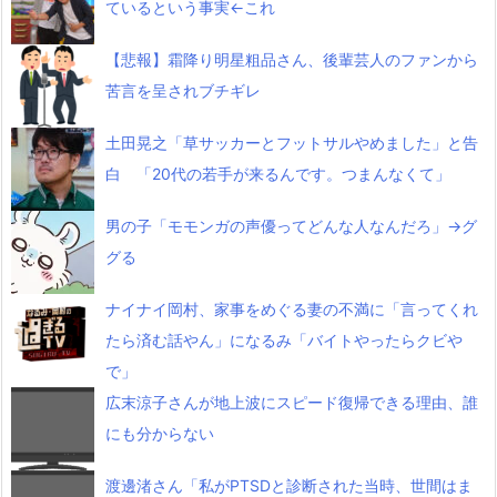
ているという事実←これ
【悲報】霜降り明星粗品さん、後輩芸人のファンから
苦言を呈されブチギレ
土田晃之「草サッカーとフットサルやめました」と告
白 「20代の若手が来るんです。つまんなくて」
男の子「モモンガの声優ってどんな人なんだろ」→グ
グる
ナイナイ岡村、家事をめぐる妻の不満に「言ってくれ
たら済む話やん」になるみ「バイトやったらクビや
で」
広末涼子さんが地上波にスピード復帰できる理由、誰
にも分からない
渡邊渚さん「私がPTSDと診断された当時、世間はま