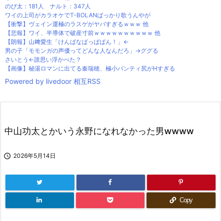
のび太：181人 ナルト：347人
ワイの上司がカラオケでT-BOLANばっかり歌うんやが
【衝撃】ヴェイン運極のラスゲがヤバすぎるｗｗｗ 他
【悲報】ワイ、半導体で破産寸前ｗｗｗｗｗｗｗｗｗｗ 他
【朗報】山﨑愛生「けんぱなぱっぱぱん！」←
男の子「モモンガの声優ってどんな人なんだろ」→ググる
さいとう←誰思い浮かべた？
【画像】秘湯ロマンに出てる秦瑞穂、極小パンティ尻がHすぎる
Powered by livedoor 相互RSS
中山功太とかいう永野になれなかった男wwww

2026年5月14日
Copy