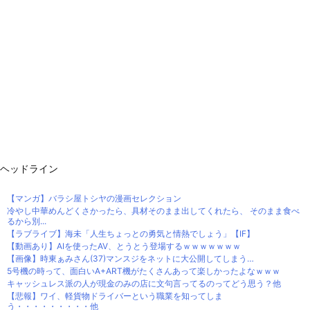
ヘッドライン
【マンガ】バラシ屋トシヤの漫画セレクション
冷やし中華めんどくさかったら、具材そのまま出してくれたら、 そのまま食べ
るから別...
【ラブライブ】海未「人生ちょっとの勇気と情熱でしょう」【IF】
【動画あり】AIを使ったAV、とうとう登場するｗｗｗｗｗｗｗ
【画像】時東ぁみさん(37)マンスジをネットに大公開してしまう…
5号機の時って、面白いA+ART機がたくさんあって楽しかったよなｗｗｗ
キャッシュレス派の人が現金のみの店に文句言ってるのってどう思う？他
【悲報】ワイ、軽貨物ドライバーという職業を知ってしま
う・・・・・・・・・他