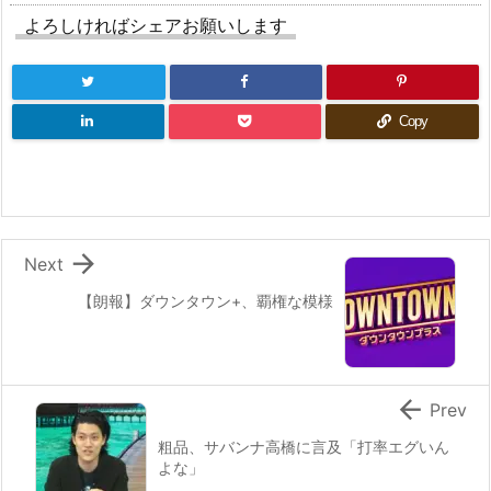
よろしければシェアお願いします
Copy

Next
【朗報】ダウンタウン+、覇権な模様

Prev
粗品、サバンナ高橋に言及「打率エグいん
よな」