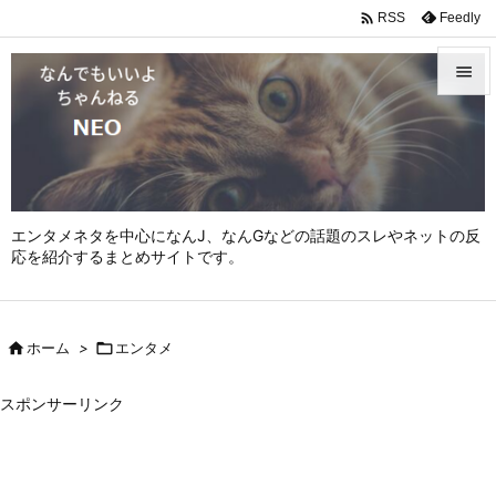

Feedly
RSS


メニュ

サイド

エンタメネタを中心になんJ、なんGなどの話題のスレやネットの反
前へ
応を紹介するまとめサイトです。

次へ


ホーム
>

エンタメ
検索
スポンサーリンク