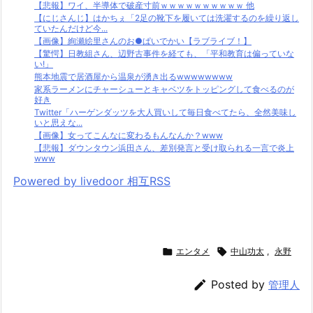
【悲報】ワイ、半導体で破産寸前ｗｗｗｗｗｗｗｗｗｗ 他
【にじさんじ】はかちぇ「2足の靴下を履いては洗濯するのを繰り返し
ていたんだけど今...
【画像】絢瀬絵里さんのお●ぱいでかい【ラブライブ！】
【驚愕】日教組さん、辺野古事件を経ても、「平和教育は偏っていな
い!」
熊本地震で居酒屋から温泉が湧き出るwwwwwwww
家系ラーメンにチャーシューとキャベツをトッピングして食べるのが
好き
Twitter「ハーゲンダッツを大人買いして毎日食べてたら、全然美味し
いと思えな...
【画像】女ってこんなに変わるもんなんか？www
【悲報】ダウンタウン浜田さん、差別発言と受け取られる一言で炎上
www
Powered by livedoor 相互RSS

エンタメ

中山功太
,
永野

Posted by
管理人