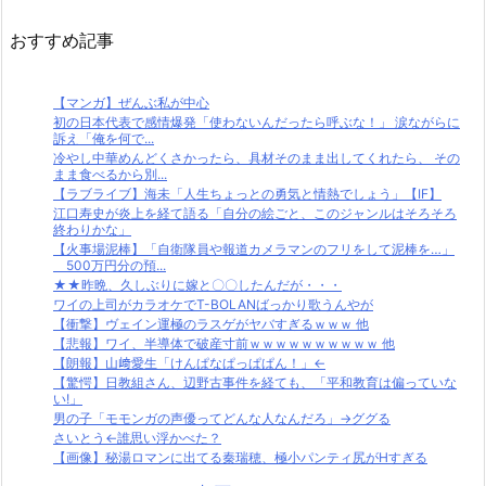
おすすめ記事
【マンガ】ぜんぶ私が中心
初の日本代表で感情爆発「使わないんだったら呼ぶな！」 涙ながらに
訴え「俺を何で...
冷やし中華めんどくさかったら、具材そのまま出してくれたら、 その
まま食べるから別...
【ラブライブ】海未「人生ちょっとの勇気と情熱でしょう」【IF】
江口寿史が炎上を経て語る「自分の絵ごと、このジャンルはそろそろ
終わりかな」
【火事場泥棒】「自衛隊員や報道カメラマンのフリをして泥棒を…」
500万円分の預...
★★昨晩、久しぶりに嫁と〇〇したんだが・・・
ワイの上司がカラオケでT-BOLANばっかり歌うんやが
【衝撃】ヴェイン運極のラスゲがヤバすぎるｗｗｗ 他
【悲報】ワイ、半導体で破産寸前ｗｗｗｗｗｗｗｗｗｗ 他
【朗報】山﨑愛生「けんぱなぱっぱぱん！」←
【驚愕】日教組さん、辺野古事件を経ても、「平和教育は偏っていな
い!」
男の子「モモンガの声優ってどんな人なんだろ」→ググる
さいとう←誰思い浮かべた？
【画像】秘湯ロマンに出てる秦瑞穂、極小パンティ尻がHすぎる