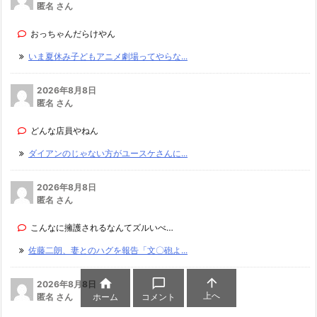
匿名 さん
おっちゃんだらけやん
いま夏休み子どもアニメ劇場ってやらな...
2026年8月8日
匿名 さん
どんな店員やねん
ダイアンのじゃない方がユースケさんに...
2026年8月8日
匿名 さん
こんなに擁護されるなんてズルいべ…
佐藤二朗、妻とのハグを報告「文〇砲よ...



2026年8月8日
上へ
匿名 さん
ホーム
コメント