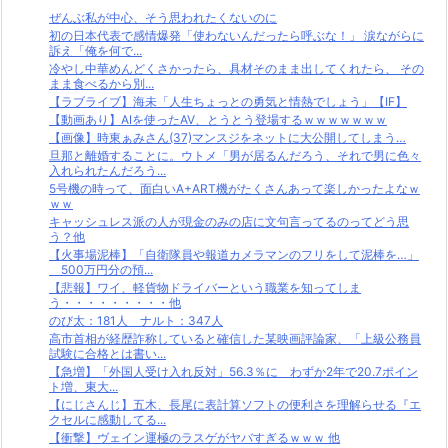
ぜんぶ私が中心、そう思われたくないのに
初の日本代表で感情爆発「使わないんだったら呼ぶな！」 涙ながらに
訴え「俺を何で...
冷やし中華めんどくさかったら、具材そのまま出してくれたら、 その
まま食べるから別...
【ラブライブ】海未「人生ちょっとの勇気と情熱でしょう」【IF】
【動画あり】AIを使ったAV、とうとう登場するｗｗｗｗｗｗｗ
【画像】時東ぁみさん(37)マンスジをネットに大公開してしまう…
旦那と離婚することに。ウトメ「男が居るんだろう、それで男に色々
入れられたんだろう...
5号機の時って、面白いA+ART機がたくさんあって楽しかったよなｗ
ｗｗ
キャッシュレス派の人が現金のみの店に文句言ってるのってどう思
う？他
【火事場泥棒】「自衛隊員や報道カメラマンのフリをして泥棒を…」
500万円分の預...
【悲報】ワイ、軽貨物ドライバーという職業を知ってしま
う・・・・・・・・・他
のび太：181人 ナルト：347人
高市首相が経歴詐称していると確信した某映画評論家、「上級公務員
試験に合格とは書い...
【急増】「外国人受け入れ反対」56.3％に わずか2年で20.7ポイン
ト増、東大...
【にじさんじ】五木、長尾に表計算ソフトの便利さを理解らせる『エ
クセルに感動してる...
【衝撃】ヴェイン運極のラスゲがヤバすぎるｗｗｗ 他