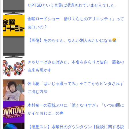
だPTSDという言葉は浸透されていませんでした」
金曜ロードショー「借りくらしのアリエッティ」って
面白いの？
【画像】あのちゃん、なんか別人みたいになる
きゃりーぱみゅぱみゅ、本名をさらりと告白 芸名の
由来も明かす
佐山聡「はいじゃ蹴ってみ」←ここからビンタされず
に済む方法
木村祐一の変貌ぶりに「渋くなりすぎ」「いつの間に
かイケおじに」の声
【感想スレ】水曜日のダウンタウン【怪談に関する説