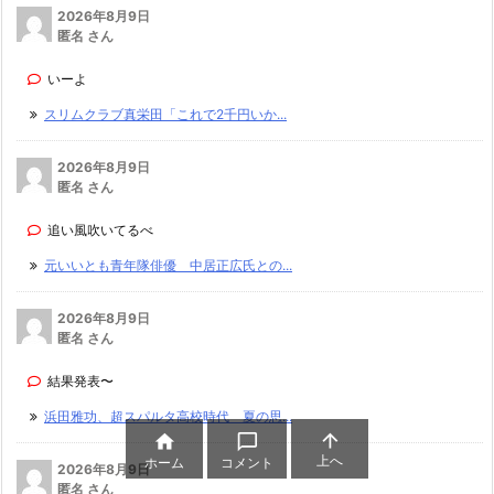
2026年8月9日
匿名 さん
いーよ
スリムクラブ真栄田「これで2千円いか...
2026年8月9日
匿名 さん
追い風吹いてるべ
元いいとも青年隊俳優 中居正広氏との...
2026年8月9日
匿名 さん
結果発表〜
浜田雅功、超スパルタ高校時代 夏の思...



上へ
ホーム
コメント
2026年8月9日
匿名 さん