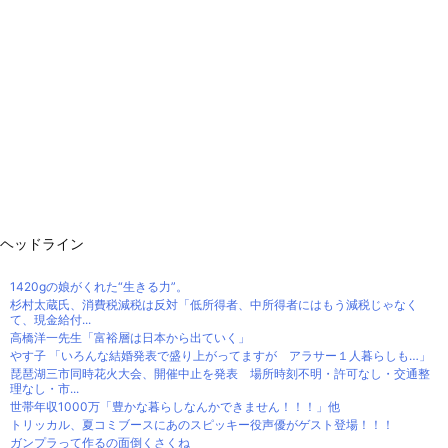
ヘッドライン
1420gの娘がくれた“生きる力”。
杉村太蔵氏、消費税減税は反対「低所得者、中所得者にはもう減税じゃなく
て、現金給付...
高橋洋一先生「富裕層は日本から出ていく」
やす子 「いろんな結婚発表で盛り上がってますが アラサー１人暮らしも…」
琵琶湖三市同時花火大会、開催中止を発表 場所時刻不明・許可なし・交通整
理なし・市...
世帯年収1000万「豊かな暮らしなんかできません！！！」他
トリッカル、夏コミブースにあのスピッキー役声優がゲスト登場！！！
ガンプラって作るの面倒くさくね