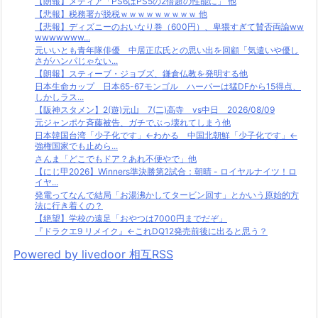
【朗報】メディア「PS6はPS5の2倍超の性能に」 他
【悲報】税務署が脱税ｗｗｗｗｗｗｗｗｗ 他
【悲報】ディズニーのおいなり巻（600円）、卑猥すぎて賛否両論ww
wwwwwww...
元いいとも青年隊俳優 中居正広氏との思い出を回顧「気遣いや優し
さがハンパじゃない...
【朗報】スティーブ・ジョブズ、鎌倉仏教を発明する他
日本生命カップ 日本65-67モンゴル ハーパーは猛DFから15得点、
しかしラス...
【阪神スタメン】2(遊)元山 7(二)高寺 vs中日 2026/08/09
元ジャンポケ斉藤被告、ガチでぶっ壊れてしまう他
日本韓国台湾「少子化です」←わかる 中国北朝鮮「少子化です」←
強権国家でも止めら...
さんま「どこでもドア？あれ不便やで」他
【にじ甲2026】Winners準決勝第2試合：朝晴 - ロイヤルナイツ！ロ
イヤ...
発電ってなんで結局「お湯沸かしてタービン回す」とかいう原始的方
法に行き着くの？
【絶望】学校の遠足「おやつは7000円までだぞ」
『ドラクエ9 リメイク』←これDQ12発売前後に出ると思う？
Powered by livedoor 相互RSS