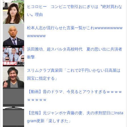
ヒコロヒー コンビニで割引おにぎりは〝絶対買わな
い〟理由
松本人志が流行らせた言葉一覧がこれwwwwwwwww
wwwwww
浜田雅功、超スパルタ高校時代 夏の思い出に共演者
衝撃
スリムクラブ真栄田「これで2千円いかない日高屋は
国宝に指定する」
【動画】昔のドラマ、今見るとアウトすぎるｗｗｗｗ
ｗｗｗｗｗ
【悲報】元ジャンポケ斉藤の妻、夫の求刑翌日にInsta
gram更新「楽しすぎた」