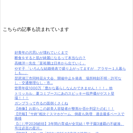
こちらの記事も読まれています
好青年の片思いが壊れていくまで
断食をすると肌が綺麗になるって本当なの？
高橋洋一先生「富裕層は日本から出ていく」
やす子 「いろんな結婚発表で盛り上がってますが アラサー１人暮ら
しも…」
琵琶湖三市同時花火大会、開催中止を発表 場所時刻不明・許可な
し・交通整理なし・市...
世帯年収1000万「豊かな暮らしなんかできません！！！」他
トリッカル、夏コミブースにあのスピッキー役声優がゲスト登
場！！！
ガンプラって作るの面倒くさくね
【画像】お前らこの超美人容疑者が整形か否か判定たのむ！！
【悲報】”サ終”相次ぐスマホゲーム、倒産も急増 過去最多ペースで
推移
【にじ甲2026総括】3年間の育成が全完結！甲子園3連覇の不破湊、
号泣必至の星川...