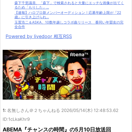
森下千里議員、「森下」で検索されると大量にエッチな画像が出てく
るため「もりした」...
【速報】ハロプロ新メンバーオーディション！応募年齢上限が『22
歳』に引き上げられ...
玉置浩二＆ASKA、10数年越しコラボ曲リリース 番同い年盟友の完
全合作
Powered by livedoor 相互RSS
1:
名無しさん＠２ちゃんねる
2026/05/14(木) 12:48:53.62
ID:1cLkaKhr9
ABEMA『チャンスの時間』の5月10日放送回