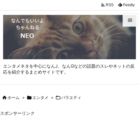

Feedly
RSS


メニュ

サイド

エンタメネタを中心になんJ、なんGなどの話題のスレやネットの反
前へ
応を紹介するまとめサイトです。

次へ


ホーム
>

エンタメ
>

バラエティ
検索
スポンサーリンク