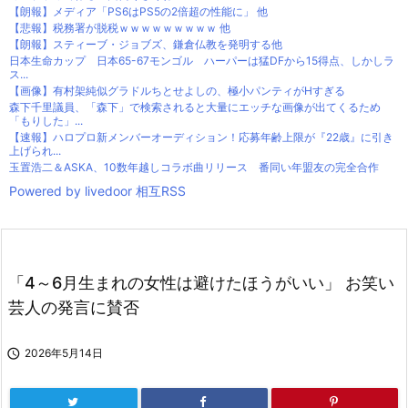
【朗報】メディア「PS6はPS5の2倍超の性能に」 他
【悲報】税務署が脱税ｗｗｗｗｗｗｗｗｗ 他
【朗報】スティーブ・ジョブズ、鎌倉仏教を発明する他
日本生命カップ 日本65-67モンゴル ハーパーは猛DFから15得点、しかしラ
ス...
【画像】有村架純似グラドルちとせよしの、極小パンティがHすぎる
森下千里議員、「森下」で検索されると大量にエッチな画像が出てくるため
「もりした」...
【速報】ハロプロ新メンバーオーディション！応募年齢上限が『22歳』に引き
上げられ...
玉置浩二＆ASKA、10数年越しコラボ曲リリース 番同い年盟友の完全合作
Powered by livedoor 相互RSS
「4～6月生まれの女性は避けたほうがいい」 お笑い
芸人の発言に賛否

2026年5月14日