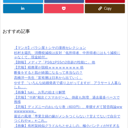
Copy
おすすめ記事
【マンガ】バラシ屋トシヤの漫画セレクション
杉村太蔵氏、消費税減税は反対「低所得者、中所得者にはもう減税じ
ゃなくて、現金給付...
【朗報】メディア「PS6はPS5の2倍超の性能に」 他
【悲報】税務署が脱税ｗｗｗｗｗｗｗｗｗ 他
断食をすると肌が綺麗になるって本当なの？
高橋洋一先生「富裕層は日本から出ていく」
やす子 「いろんな結婚発表で盛り上がってますが アラサー１人暮ら
しも…」
【画像】tuki.、お乳の始まり解禁
【悲報】”サ終”相次ぐスマホゲーム、倒産も急増 過去最多ペースで
推移
【悲報】ディズニーのおいなり巻（600円）、卑猥すぎて賛否両論ww
wwwwwww...
最近の風潮「専業主婦の嫁がメシをつくらない？甘えてないで自分で
つくれやｗ」←これ...
【画像】有村架純似グラドルちとせよしの、極小パンティがHすぎる