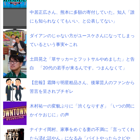
中居正広さん、熊本に多額の寄付していた。知人「誰
にも知られなくてもいい、と公表してない」
ダイアンのじゃない方がユースケさんになってしまっ
ているという事実←これ
土田晃之「草サッカーとフットサルやめました」と告
白 「20代の若手が来るんです。つまんなくて」
【悲報】霜降り明星粗品さん、後輩芸人のファンから
苦言を呈されブチギレ
木村祐一の変貌ぶりに「渋くなりすぎ」「いつの間に
かイケおじに」の声
ナイナイ岡村、家事をめぐる妻の不満に「言ってくれ
たら済む話やん」になるみ「バイトやったらクビや