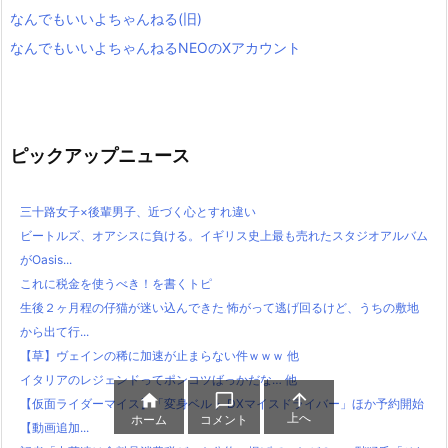
なんでもいいよちゃんねる(旧)
なんでもいいよちゃんねるNEOのXアカウント
ピックアップニュース
三十路女子×後輩男子、近づく心とすれ違い
ビートルズ、オアシスに負ける。イギリス史上最も売れたスタジオアルバム
がOasis...
これに税金を使うべき！を書くトピ
生後２ヶ月程の仔猫が迷い込んできた 怖がって逃げ回るけど、うちの敷地
から出て行...
【草】ヴェインの稀に加速が止まらない件ｗｗｗ 他
イタリアのレジェンドってポンコツばっかだな… 他



【仮面ライダーマイス】「変身ベルト DXマイスドライバー」ほか予約開始
上へ
ホーム
コメント
【動画追加...