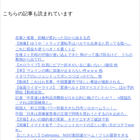
こちらの記事も読まれています
先輩と後輩、距離が変わった日から始まる恋
【画像】ゆうや「トラック運転手はバカでも出来ると思ってる陰へ」
これに税金を使うべき！を書くトピ
生後２ヶ月程の仔猫が迷い込んできた 怖がって逃げ回るけど、うちの
敷地から出て行...
【ホロライブ】社員にビブー好きがいるに違いない（確信 他
【草】ヴェインの稀に加速が止まらない件ｗｗｗ 他
イタリアのレジェンドってポンコツばっかだな… 他
【動画】これはお見事。中国重慶市で珍しい事故が撮影される。
【仮面ライダーマイス】「変身ベルト DXマイスドライバー」ほか予約
開始【動画追加...
記者「中革連は食料品消費税ゼロを公約に掲げていたが？」→階猛氏
「それは財源確保と...
韓国人「村上宗隆パワー炸裂大きな25号ソロホームラン！」
中国「日本は原爆被害者の立場で同情を買おうとするのを止めろ」
【悲報】わいの婚約者の実家、キチゲエすぎて破談寸前
【画像】イマドキ女子「クレジットカードの正しい使い方がコチラww
w」
【にじさんじ】Cellmates、NG行動回避ゲーム！フリが露骨すぎる