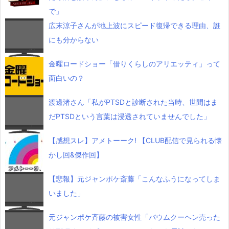
で」
広末涼子さんが地上波にスピード復帰できる理由、誰
にも分からない
金曜ロードショー「借りくらしのアリエッティ」って
面白いの？
渡邊渚さん「私がPTSDと診断された当時、世間はま
だPTSDという言葉は浸透されていませんでした」
【感想スレ】アメトーーク! 【CLUB配信で見られる懐
かし回&傑作回】
【悲報】元ジャンポケ斎藤「こんなふうになってしま
いました」
元ジャンポケ斉藤の被害女性「バウムクーヘン売った