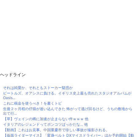
ヘッドライン
それは純愛か、それともストーカー疑惑か
ビートルズ、オアシスに負ける。イギリス史上最も売れたスタジオアルバムが
Oasis...
これに税金を使うべき！を書くトピ
生後２ヶ月程の仔猫が迷い込んできた 怖がって逃げ回るけど、うちの敷地から
出て行...
【草】ヴェインの稀に加速が止まらない件ｗｗｗ 他
イタリアのレジェンドってポンコツばっかだな… 他
【動画】これはお見事。中国重慶市で珍しい事故が撮影される。
【仮面ライダーマイス】「変身ベルト DXマイスドライバー」ほか予約開始【動