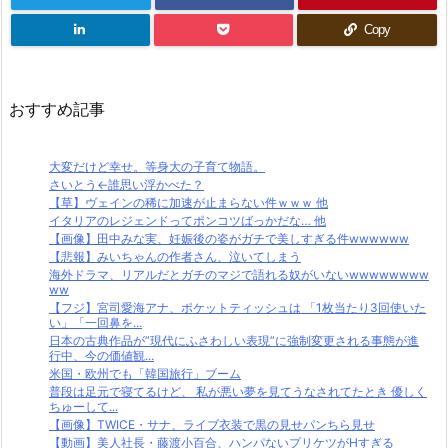
Copy
おすすめ記事
大変だけど幸せ。等身大の子育て物語。
さいとう←誰思い浮かべた？
【草】ヴェインの稀に加速が止まらない件ｗｗｗ 他
イタリアのレジェンドってポンコツばっかだな… 他
【画像】田中みな実、妊娠後の姿がガチで美しすぎる件wwwwww
【悲報】みいちゃんの作者さん、泣いてしまう
海外ドラマ、リアルだとガチのマジで語れる奴がいないwwwwwwww
ww
【フジ】宮司愛海アナ、ポケットティッシュは 「1枚当たり3回使いた
い」「一回鼻を...
日本の古典作品が”現代にふさわしい表現”に強制変更される事態が進
行中、今の価値観...
米国・欧州でも「韓国旅行」ブーム
普段は足元で寝てるけど、 私が悪い夢を見てうなされてたとき 優しく
ちゅーして...
【画像】TWICE・サナ、ライブ衣装で黒の見せパンちら見せ
【動画】美人社長・藤渡小百合、ハンパないプリケツがHすぎる