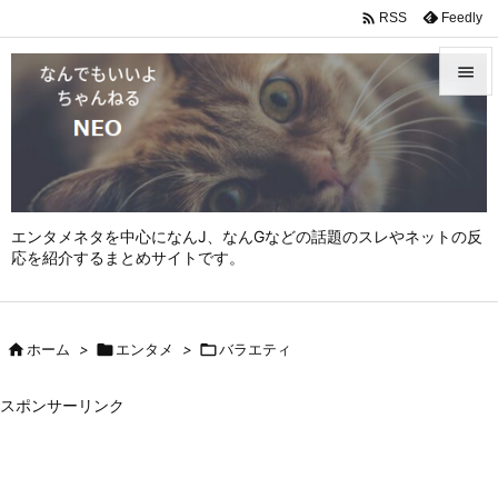

Feedly
RSS


メニュ

サイド

エンタメネタを中心になんJ、なんGなどの話題のスレやネットの反
前へ
応を紹介するまとめサイトです。

次へ


ホーム
>

エンタメ
>

バラエティ
検索
スポンサーリンク