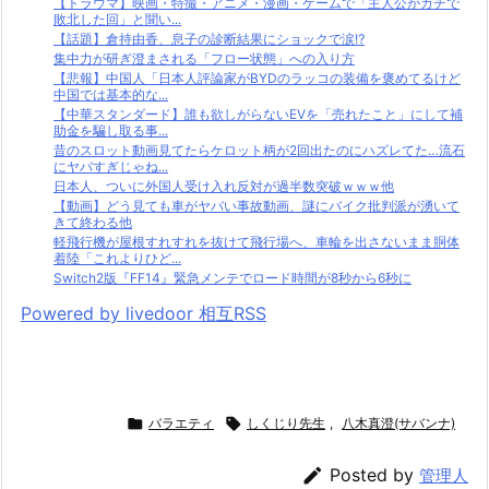
【トラウマ】映画・特撮・アニメ・漫画・ゲームで「主人公がガチで
敗北した回」と聞い...
【話題】倉持由香、息子の診断結果にショックで涙⁉
集中力が研ぎ澄まされる「フロー状態」への入り方
【悲報】中国人「日本人評論家がBYDのラッコの装備を褒めてるけど
中国では基本的な...
【中華スタンダード】誰も欲しがらないEVを「売れたこと」にして補
助金を騙し取る事...
昔のスロット動画見てたらケロット柄が2回出たのにハズレてた…流石
にヤバすぎじゃね...
日本人、ついに外国人受け入れ反対が過半数突破ｗｗｗ他
【動画】どう見ても車がヤバい事故動画、謎にバイク批判派が湧いて
きて終わる他
軽飛行機が屋根すれすれを抜けて飛行場へ、車輪を出さないまま胴体
着陸「これよりひど...
Switch2版『FF14』緊急メンテでロード時間が8秒から6秒に
Powered by livedoor 相互RSS

バラエティ

しくじり先生
,
八木真澄(サバンナ)

Posted by
管理人