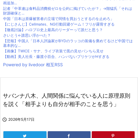
画追加...
記者「中革連は食料品消費税ゼロを公約に掲げていたが？」→階猛氏「それは
財源確保と...
中国「日本は原爆被害者の立場で同情を買おうとするのを止めろ」
【にじさんじ】Cellmates、NG行動回避ゲーム！フリが露骨すぎる
【徹底討論】ハロプロ史上最高のリーダーって誰だと思う？
さいとう←誰思い浮かべた？
【悲報】中国人「日本人評論家がBYDのラッコの装備を褒めてるけど中国では
基本的な...
【画像】TWICE・サナ、ライブ衣装で黒の見せパンちら見せ
【動画】美人社長・藤渡小百合、ハンパないプリケツがHすぎる
Powered by livedoor 相互RSS
サバンナ八木、人間関係に悩んでいる人に原理原則
を説く「相手よりも自分が相手のことを思う」

2026年5月17日