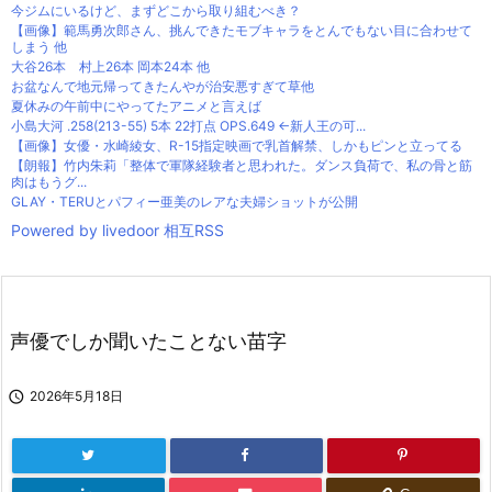
今ジムにいるけど、まずどこから取り組むべき？
【画像】範馬勇次郎さん、挑んできたモブキャラをとんでもない目に合わせて
しまう 他
大谷26本 村上26本 岡本24本 他
お盆なんで地元帰ってきたんやが治安悪すぎて草他
夏休みの午前中にやってたアニメと言えば
小島大河 .258(213-55) 5本 22打点 OPS.649 ←新人王の可...
【画像】女優・水崎綾女、R-15指定映画で乳首解禁、しかもピンと立ってる
【朗報】竹内朱莉「整体で軍隊経験者と思われた。ダンス負荷で、私の骨と筋
肉はもうグ...
GLAY・TERUとパフィー亜美のレアな夫婦ショットが公開
Powered by livedoor 相互RSS
声優でしか聞いたことない苗字

2026年5月18日