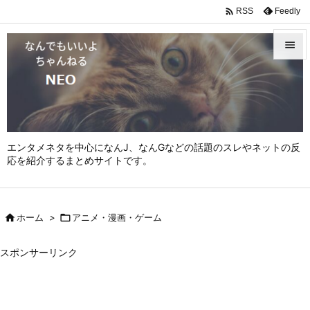

Feedly
RSS


メニュ

サイド

エンタメネタを中心になんJ、なんGなどの話題のスレやネットの反
前へ
応を紹介するまとめサイトです。

次へ


ホーム
>

アニメ・漫画・ゲーム
検索
スポンサーリンク