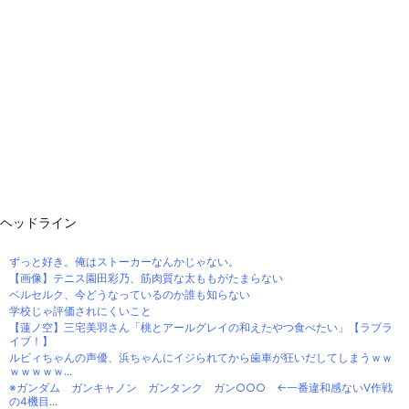
ヘッドライン
ずっと好き。俺はストーカーなんかじゃない。
【画像】テニス園田彩乃、筋肉質な太ももがたまらない
ベルセルク、今どうなっているのか誰も知らない
学校じゃ評価されにくいこと
【蓮ノ空】三宅美羽さん「桃とアールグレイの和えたやつ食べたい」【ラブラ
イブ！】
ルビィちゃんの声優、浜ちゃんにイジられてから歯車が狂いだしてしまうｗｗ
ｗｗｗｗｗ...
※ガンダム ガンキャノン ガンタンク ガン○○○ ←一番違和感ないV作戦
の4機目...