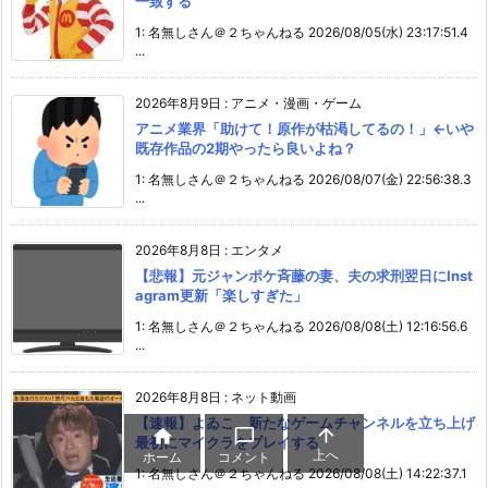
一致する
1: 名無しさん＠２ちゃんねる 2026/08/05(水) 23:17:51.4
...
2026年8月9日
:
アニメ・漫画・ゲーム
アニメ業界「助けて！原作が枯渇してるの！」←いや
既存作品の2期やったら良いよね？
1: 名無しさん＠２ちゃんねる 2026/08/07(金) 22:56:38.3
...
2026年8月8日
:
エンタメ
【悲報】元ジャンポケ斉藤の妻、夫の求刑翌日にInst
agram更新「楽しすぎた」
1: 名無しさん＠２ちゃんねる 2026/08/08(土) 12:16:56.6
...
2026年8月8日
:
ネット動画
【速報】よゐこ、新たなゲームチャンネルを立ち上げ



最初にマイクラをプレイする
上へ
ホーム
コメント
1: 名無しさん＠２ちゃんねる 2026/08/08(土) 14:22:37.1