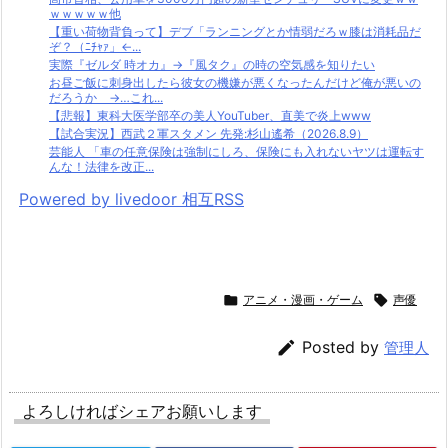
ｗｗｗｗｗ他
【重い荷物背負って】デブ「ランニングとか情弱だろｗ膝は消耗品だ
ぞ？（ﾆﾁｬｧ」←...
実際『ゼルダ 時オカ』→『風タク』の時の空気感を知りたい
お昼ご飯に刺身出したら彼女の機嫌が悪くなったんだけど俺が悪いの
だろうか →…これ...
【悲報】東科大医学部卒の美人YouTuber、直美で炎上www
【試合実況】西武２軍スタメン 先発:杉山遙希（2026.8.9）
芸能人 「車の任意保険は強制にしろ、保険にも入れないヤツは運転す
んな！法律を改正...
Powered by livedoor 相互RSS

アニメ・漫画・ゲーム

声優

Posted by
管理人
よろしければシェアお願いします