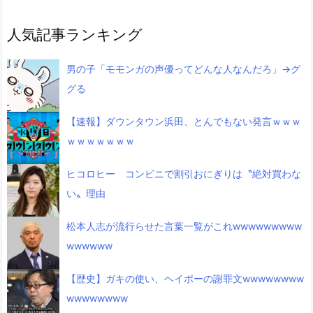
人気記事ランキング
男の子「モモンガの声優ってどんな人なんだろ」→グ
グる
【速報】ダウンタウン浜田、とんでもない発言ｗｗｗ
ｗｗｗｗｗｗｗ
ヒコロヒー コンビニで割引おにぎりは〝絶対買わな
い〟理由
松本人志が流行らせた言葉一覧がこれwwwwwwwww
wwwwww
【歴史】ガキの使い、ヘイポーの謝罪文wwwwwwww
wwwwwwww