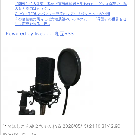
【朗報】竹内朱莉「整体で軍隊経験者と思われた。ダンス負荷で、私
の骨と筋肉はもうグ...
GLAY・TERUとパフィー亜美のレアな夫婦ショットが公開
今の価値観に照らせば女性蔑視やルッキズム… 『落語』の世界もセ
リフ変更や改作、現...
Powered by livedoor 相互RSS
1:
名無しさん＠２ちゃんねる
2026/05/15(金) 10:31:42.90