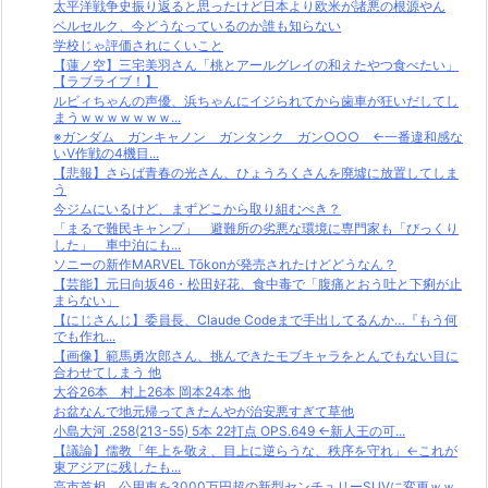
太平洋戦争史振り返ると思ったけど日本より欧米が諸悪の根源やん
ベルセルク、今どうなっているのか誰も知らない
学校じゃ評価されにくいこと
【蓮ノ空】三宅美羽さん「桃とアールグレイの和えたやつ食べたい」
【ラブライブ！】
ルビィちゃんの声優、浜ちゃんにイジられてから歯車が狂いだしてし
まうｗｗｗｗｗｗｗ...
※ガンダム ガンキャノン ガンタンク ガン○○○ ←一番違和感な
いV作戦の4機目...
【悲報】さらば青春の光さん、ひょうろくさんを廃墟に放置してしま
う
今ジムにいるけど、まずどこから取り組むべき？
「まるで難民キャンプ」 避難所の劣悪な環境に専門家も「びっくり
した」 車中泊にも...
ソニーの新作MARVEL Tōkonが発売されたけどどうなん？
【芸能】元日向坂46・松田好花、食中毒で「腹痛とおう吐と下痢が止
まらない」
【にじさんじ】委員長、Claude Codeまで手出してるんか…『もう何
でも作れ...
【画像】範馬勇次郎さん、挑んできたモブキャラをとんでもない目に
合わせてしまう 他
大谷26本 村上26本 岡本24本 他
お盆なんで地元帰ってきたんやが治安悪すぎて草他
小島大河 .258(213-55) 5本 22打点 OPS.649 ←新人王の可...
【議論】儒教「年上を敬え、目上に逆らうな、秩序を守れ」←これが
東アジアに残したも...
高市首相、公用車を3000万円超の新型センチュリーSUVに変更ｗｗ