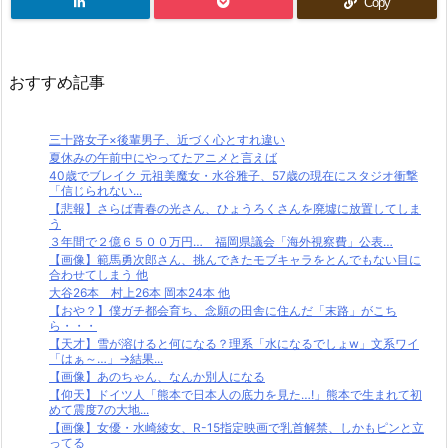
Copy
おすすめ記事
三十路女子×後輩男子、近づく心とすれ違い
夏休みの午前中にやってたアニメと言えば
40歳でブレイク 元祖美魔女・水谷雅子、57歳の現在にスタジオ衝撃
「信じられない...
【悲報】さらば青春の光さん、ひょうろくさんを廃墟に放置してしま
う
３年間で２億６５００万円… 福岡県議会「海外視察費」公表…
【画像】範馬勇次郎さん、挑んできたモブキャラをとんでもない目に
合わせてしまう 他
大谷26本 村上26本 岡本24本 他
【おや？】僕ガチ都会育ち、念願の田舎に住んだ「末路」がこち
ら・・・
【天才】雪が溶けると何になる？理系「水になるでしょw」文系ワイ
「はぁ～…」→結果...
【画像】あのちゃん、なんか別人になる
【仰天】ドイツ人「熊本で日本人の底力を見た…!」熊本で生まれて初
めて震度7の大地...
【画像】女優・水崎綾女、R-15指定映画で乳首解禁、しかもピンと立
ってる