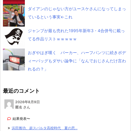
ダイアンのじゃない方がユースケさんになってしまっ
ているという事実←これ
ジャンプが最も売れた1995年新年3・4合併号に載っ
てる作品リストｗｗｗｗｗ
おぎやはぎ嘆く パーカー、ハーフパンツに続きボデ
ィーバッグもダサい論争に「なんでおじさんだけ言わ
れるの？」
最近のコメント
2026年8月9日
匿名 さん
結果発表〜
浜田雅功、超スパルタ高校時代 夏の思...