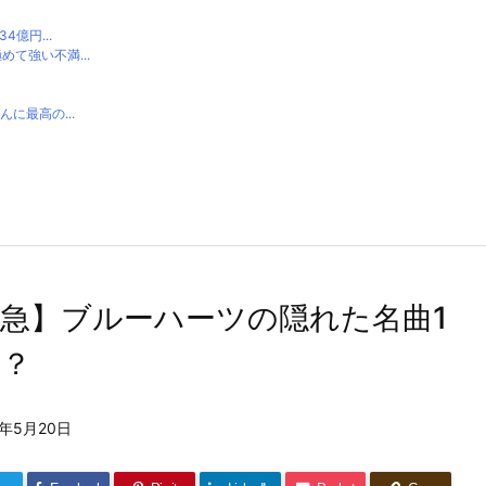
億円...
て強い不満...
に最高の...
急】ブルーハーツの隠れた名曲1
は？
6年5月20日