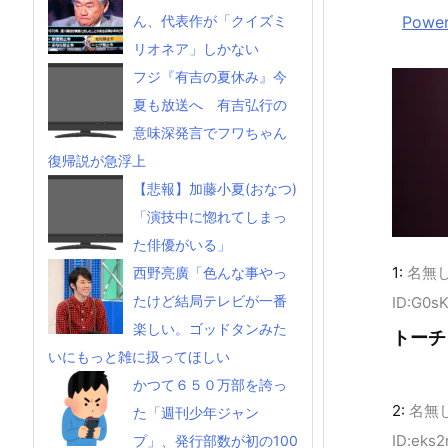
Power
ん、代表作が「クイズミ
リオネア」しかない
フジ『有吉の夏休み』今
夏も放送へ 有吉弘行の
意味深発言でフワちゃん
復帰説が急浮上
【悲報】加藤小夏(おなつ)
「演技中に惚れてしまっ
た俳優がいる」
1:
名無
西野亮廣「色んな事やっ
たけど結局テレビが一番
ID:G0sK
楽しい。ゴッドタンみた
トーチ
いにもっと雑に扱ってほしい
かつて６５０万部を誇っ
2:
名無
た「週刊少年ジャン
ID:eks2
プ」、発行部数が初の100