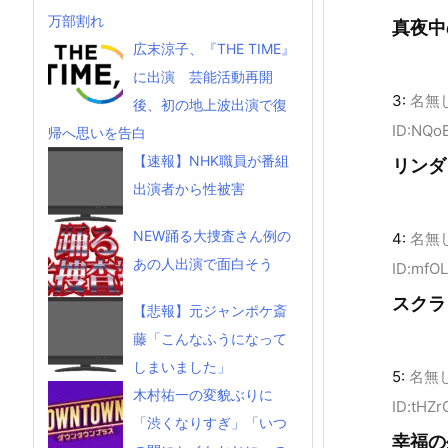
万部割れ
真夜中
広末涼子、『THE TIME』
に出演 芸能活動再開
3:
名無
後、初の地上波出演で復
ID:NQo
帰へ思いを告白
【速報】NHK職員が番組
リンダ
出演者から性被害
NEW踊る大捜査さん例の
4:
名無
あの人出演で面白そう
ID:mfO
スクラ
【悲報】元ジャンポケ斎
藤「こんなふうになって
しまいました」
5:
名無
木村祐一の変貌ぶりに
ID:tHZ
「渋くなりすぎ」「いつ
幸福の