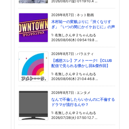
2026/08/07(金) 01:19:10.4 ...
2026年8月7日
:
ネット動画
木村祐一の変貌ぶりに「渋くなりす
ぎ」「いつの間にかイケおじに」の声
1: 名無しさん＠２ちゃんねる
2026/08/06(木) 09:54:19.8 ...
2026年8月7日
:
バラエティ
【感想スレ】アメトーーク! 【CLUB
配信で見られる懐かし回&傑作回】
1: 名無しさん＠２ちゃんねる
2026/08/06(木) 21:04:46.8 ...
2026年8月7日
:
エンタメ
なんで不倫したらいかんのに不倫する
ドラマが流行るんや？
1: 名無しさん＠２ちゃんねる
2026/07/28(火) 07:50:12.7 ...