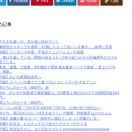
er
Facebook
Pin it
LinkedIn
Pocket
Copy
め記事
さなすれ違いが、夫を追い詰めていく
瀬智也がスネハラを謝罪「47歳にもなって短パンを履き…」論争に言及
朗報】ワンダンス作者、手描きアニメーションを投稿
、俺は不倫している。関係が始まりもう5年が経つがその不倫相手のスマホ
見てしま...
業員「退職」で倒産、5年連続で増加 過去最多ペースで推移 「賃上げでき
」倒産...
悲報】れいわ新選組改名へ
悲報】スーパーの裏でヤニ吸う2人とかいうヤバすぎるアニメ
原ひろしのケーキ（880円） 他
eNA、ポケポケ反動減で減収減益も…GO新規上場のおかげで当期純利益334
...
原ひろしのケーキ（880円）
ロ！コン2026「TOYOTA ARENA TOKYO」公演が売り切れない
州小力、西口DXプロレス8月大会でリング復帰 対戦相手はクロちゃん
悲報】加藤小夏(おなつ)「演技中に惚れてしまった俳優がいる」
画像】めるる、ヒルナンデスで見せたデカケツがそそる
悲報】有吉弘行さん、また匂わせポストwwwwwwwwwwwwwwww