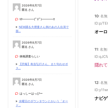
2026年8月7日
匿名 さん
10:
名無
ｷﾀ━━━━(ﾟ∀ﾟ)━━━━!!
ID:p/TE
NEW踊る大捜査さん例のあの人出演で
面...
オーロ
2026年8月7日
匿名 さん
11:
名無
ID:qJCf
体格調査らしい
【悲報】有吉弘行さん、また匂わせポ
隠れて
ス...
2026年8月7日
12:
名無
匿名 さん
ID:y11w
はっしーはっぴー
ナビゲ
水曜日のダウンタウンとかいう「オー
ド...