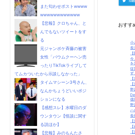
Twitt
また匂わせポストwwww
wwwwwwwwwwww
【悲報】クロちゃん、と
おすす
んでもないツイートをす
る
小
長
元ジャンポケ斉藤の被害
【
女性「バウムクーヘン売
今
を
ったりTikTokライブして
従
ず
てムカついたから示談しなかった」
【
タイムマシーン3号さん、
【
野
なんかちょうどいいポジ
D
ションになる
億円
野
【感想スレ】水曜日のダ
ハ
長
ウンタウン【怪談に関す
【
る説ほか】
【
【
【悲報】みのもんたさ