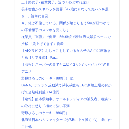
三十路女子×後輩男子、近づく心とすれ違い
長瀬智也がスネハラを謝罪「47歳にもなって短パンを履
き…」論争に言及
今、俺は不倫している。関係が始まりもう5年が経つがそ
の不倫相手のスマホを見てしま...
従業員「退職」で倒産、5年連続で増加 過去最多ペースで
推移 「賃上げできず」倒産...
【AIグラビア】おしっこをしている女の子のAI〇〇画像ま
とめ【リアル調】 Par...
【悲報】スーパーの裏でヤニ吸う2人とかいうヤバすぎる
アニメ
野原ひろしのケーキ（880円） 他
DeNA、ポケポケ反動減で減収減益も…GO新規上場のおか
げで当期純利益334億円...
【速報】熊本県知事、オールドメディアの被災者、遺族へ
の取材に怒り「極めて強い不満...
野原ひろしのケーキ（880円）
北海道日本ハムファイターズがSBに中々勝ててない理由←
これ他