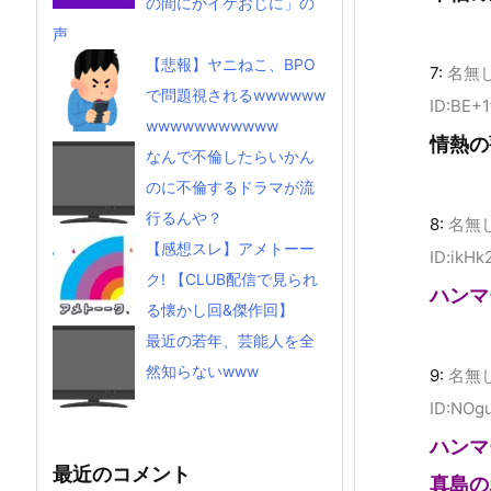
の間にかイケおじに」の
声
【悲報】ヤニねこ、BPO
7:
名無
で問題視されるwwwwww
ID:BE+1
wwwwwwwwwww
情熱の
なんで不倫したらいかん
のに不倫するドラマが流
行るんや？
8:
名無
【感想スレ】アメトーー
ID:ikH
ク! 【CLUB配信で見られ
ハンマ
る懐かし回&傑作回】
最近の若年、芸能人を全
然知らないwww
9:
名無
ID:NOg
ハンマ
最近のコメント
真島の