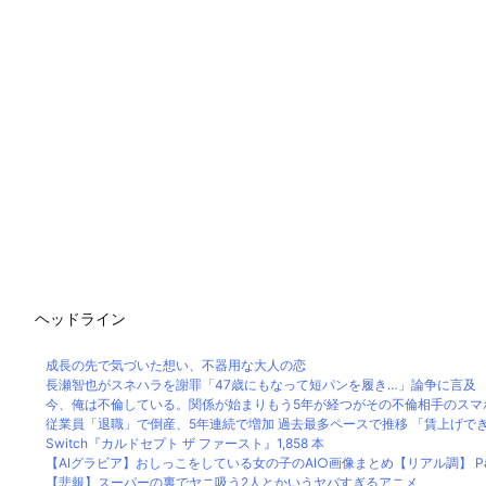
ヘッドライン
成長の先で気づいた想い、不器用な大人の恋
長瀬智也がスネハラを謝罪「47歳にもなって短パンを履き…」論争に言及
今、俺は不倫している。関係が始まりもう5年が経つがその不倫相手のスマホを
従業員「退職」で倒産、5年連続で増加 過去最多ペースで推移 「賃上げできず
Switch『カルドセプト ザ ファースト』1,858 本
【AIグラビア】おしっこをしている女の子のAI○画像まとめ【リアル調】 Part
【悲報】スーパーの裏でヤニ吸う2人とかいうヤバすぎるアニメ