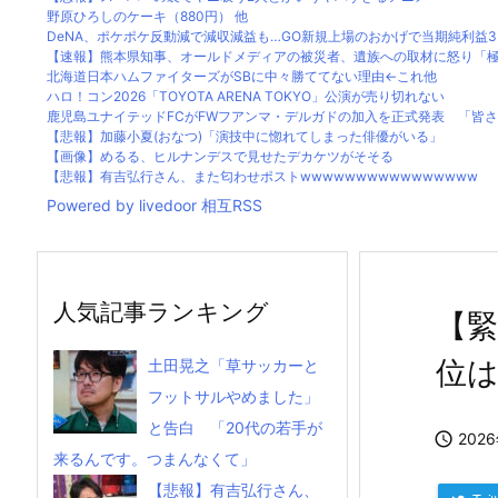
野原ひろしのケーキ（880円） 他
DeNA、ポケポケ反動減で減収減益も…GO新規上場のおかげで当期純利益334
【速報】熊本県知事、オールドメディアの被災者、遺族への取材に怒り「極め
北海道日本ハムファイターズがSBに中々勝ててない理由←これ他
ハロ！コン2026「TOYOTA ARENA TOKYO」公演が売り切れない
鹿児島ユナイテッドFCがFWフアンマ・デルガドの加入を正式発表 「皆さん
【悲報】加藤小夏(おなつ)「演技中に惚れてしまった俳優がいる」
【画像】めるる、ヒルナンデスで見せたデカケツがそそる
【悲報】有吉弘行さん、また匂わせポストwwwwwwwwwwwwwwww
Powered by livedoor 相互RSS
人気記事ランキング
【緊
位
土田晃之「草サッカーと
フットサルやめました」
と告白 「20代の若手が

202
来るんです。つまんなくて」
【悲報】有吉弘行さん、