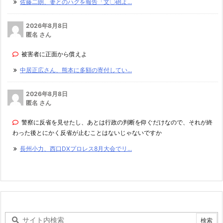
佐藤二朗、妻とのハグを報告「文〇砲よ...
2026年8月8日
匿名 さん
被害者に正面から償えよ
中居正広さん、熊本に多額の寄付してい...
2026年8月8日
匿名 さん
警察に反省を見せたし、あとは行政の判断を仰ぐだけなので、それが終
わった後とにかく反省が止むことはないじゃないですか
長州小力、西口DXプロレス8月大会でリ...