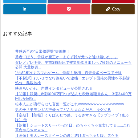
Copy
おすすめ記事
共感必至の“日常修羅場”短編集！
勇者「ほう、貴様が魔王か…よくぞ我が元へと辿り着いた。」
ダレノガレ明美、午前3時起床で被災地炊き出しへ 7種類のメニューも
公開 大量物資...
”サ終”相次ぐスマホゲーム、倒産も急増 過去最多ペースで推移
【不起訴】わいせつな行為疑いで逮捕 エジプト国籍の男性を不起訴
処分 鳥取地検
映画ちいかわ、声優インタビューが公開される
【悲報】競艇に8億6000万円つぎ込んだ税務署職員さん、3億3400万
円しか回収...
松本人志が流行らせた言葉一覧がこれwwwwwwwwwwwwwww
男の子「モモンガの声優ってどんな人なんだろ」→ググる
【定期】【朗報】くりぱんせつ菜、うるさすぎる【ラブライブ！虹ヶ
咲】 他
【朗報】ショートスリーパーの1日、めちゃくちゃ充実してる……これ
革命やろｗｗｗｗ...
【画像】美人レースクイーンの透け透けぽっちゃり腹、ヌケる