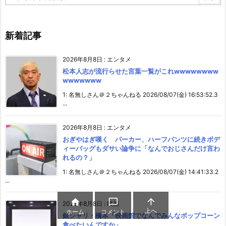
新着記事
2026年8月8日
:
エンタメ
松本人志が流行らせた言葉一覧がこれwwwwwwww
wwwwwww
1: 名無しさん＠２ちゃんねる 2026/08/07(金) 16:53:52.3
...
2026年8月8日
:
エンタメ
おぎやはぎ嘆く パーカー、ハーフパンツに続きボデ
ィーバッグもダサい論争に「なんでおじさんだけ言わ
れるの？」
1: 名無しさん＠２ちゃんねる 2026/08/07(金) 14:41:33.2
...



2026年8月8日
:
映画
上へ
ホーム
コメント
銀シャリ・橋本「映画館でなんでみんなポップコーン
食べたいんですか」