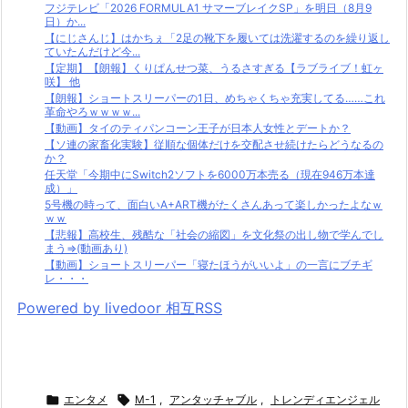
フジテレビ「2026 FORMULA1 サマーブレイクSP」を明日（8月9
日）か...
【にじさんじ】はかちぇ「2足の靴下を履いては洗濯するのを繰り返し
ていたんだけど今...
【定期】【朗報】くりぱんせつ菜、うるさすぎる【ラブライブ！虹ヶ
咲】 他
【朗報】ショートスリーパーの1日、めちゃくちゃ充実してる……これ
革命やろｗｗｗｗ...
【動画】タイのティパンコーン王子が日本人女性とデートか？
【ソ連の家畜化実験】従順な個体だけを交配させ続けたらどうなるの
か？
任天堂「今期中にSwitch2ソフトを6000万本売る（現在946万本達
成）」
5号機の時って、面白いA+ART機がたくさんあって楽しかったよなｗ
ｗｗ
【悲報】高校生、残酷な「社会の縮図」を文化祭の出し物で学んでし
まう⇒(動画あり)
【動画】ショートスリーパー「寝たほうがいいよ」の一言にブチギ
レ・・・
Powered by livedoor 相互RSS

エンタメ

M-1
,
アンタッチャブル
,
トレンディエンジェル