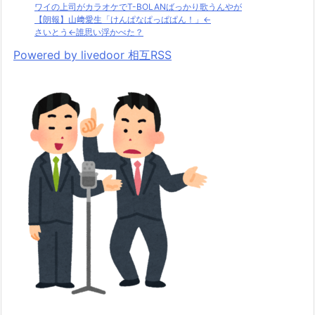
ワイの上司がカラオケでT-BOLANばっかり歌うんやが
【朗報】山﨑愛生「けんぱなぱっぱぱん！」←
さいとう←誰思い浮かべた？
Powered by livedoor 相互RSS