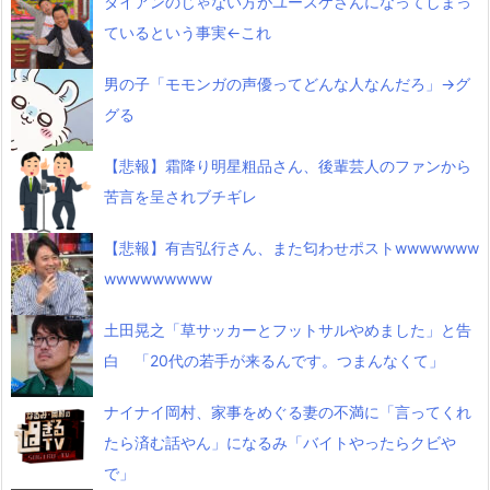
ダイアンのじゃない方がユースケさんになってしまっ
ているという事実←これ
男の子「モモンガの声優ってどんな人なんだろ」→グ
グる
【悲報】霜降り明星粗品さん、後輩芸人のファンから
苦言を呈されブチギレ
【悲報】有吉弘行さん、また匂わせポストwwwwwww
wwwwwwwww
土田晃之「草サッカーとフットサルやめました」と告
白 「20代の若手が来るんです。つまんなくて」
ナイナイ岡村、家事をめぐる妻の不満に「言ってくれ
たら済む話やん」になるみ「バイトやったらクビや
で」