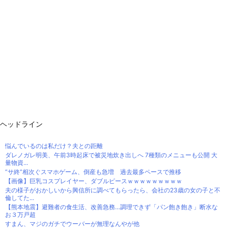
ヘッドライン
悩んでいるのは私だけ？夫との距離
ダレノガレ明美、午前3時起床で被災地炊き出しへ 7種類のメニューも公開 大
量物資...
”サ終”相次ぐスマホゲーム、倒産も急増 過去最多ペースで推移
【画像】巨乳コスプレイヤー、ダブルピースｗｗｗｗｗｗｗｗｗ
夫の様子がおかしいから興信所に調べてもらったら、会社の23歳の女の子と不
倫してた...
【熊本地震】避難者の食生活、改善急務…調理できず「パン飽き飽き」断水な
お３万戸超
すまん、マジのガチでウーバーが無理なんやが他