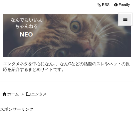

Feedly
RSS


メニュ

サイド

エンタメネタを中心になんJ、なんGなどの話題のスレやネットの反
前へ
応を紹介するまとめサイトです。

次へ


ホーム
>

エンタメ
検索
スポンサーリンク