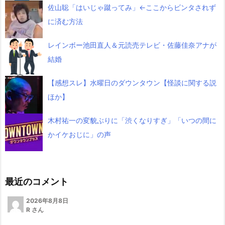
佐山聡「はいじゃ蹴ってみ」←ここからビンタされず
に済む方法
レインボー池田直人＆元読売テレビ・佐藤佳奈アナが
結婚
【感想スレ】水曜日のダウンタウン【怪談に関する説
ほか】
木村祐一の変貌ぶりに「渋くなりすぎ」「いつの間に
かイケおじに」の声
最近のコメント
2026年8月8日
R さん