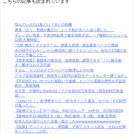
こちらの記事も読まれています
悩んでいるのは私だけ？夫との距離
勇者「ほう、貴様が魔王か…よくぞ我が元へと辿り着いた。」
ダレノガレ明美、午前3時起床で被災地炊き出しへ 7種類のメニューも
公開 大量物資...
”サ終”相次ぐスマホゲーム、倒産も急増 過去最多ペースで推移
夫の様子がおかしいから興信所に調べてもらったら、会社の23歳の女
の子と不倫してた...
【熊本地震】避難者の食生活、改善急務…調理できず「パン飽き飽
き」断水なお３万戸超
すまん、マジのガチでウーバーが無理なんやが他
アラブ首長国連邦「秋田市に2兆円の超巨大データセンター建てるわ」
【不起訴】わいせつな行為疑いで逮捕 エジプト国籍の男性を不起訴
処分 鳥取地検
任天堂「今期中にSwitch2ソフトを6000万本売る（現在946万本達
成）」
『はねバド！』全16巻すべて「50％ポイント還元」セール！6,336円
分返ってく...
【阪神スタメン】5(一)大山 6(左)ガルシア vs中日 2026/08/08
【阪神対中日18回戦】8（遊） 熊谷 敬宥 8（捕） 加藤 匠馬他
松本人志が流行らせた言葉一覧がこれwwwwwwwwwwwwwww
【芸能】アンジャッシュ・渡部建、子育てスタンス語る「土日は仕事
をしてない、この6...