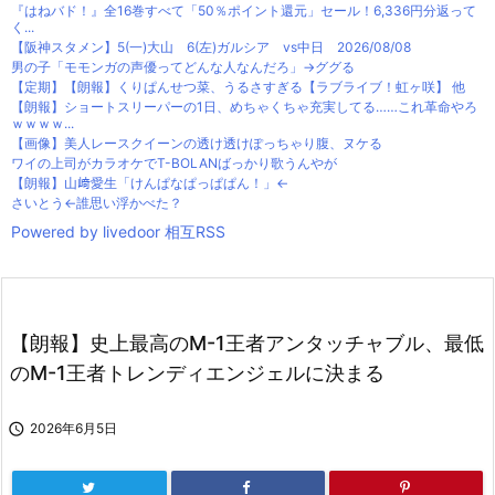
『はねバド！』全16巻すべて「50％ポイント還元」セール！6,336円分返って
く...
【阪神スタメン】5(一)大山 6(左)ガルシア vs中日 2026/08/08
男の子「モモンガの声優ってどんな人なんだろ」→ググる
【定期】【朗報】くりぱんせつ菜、うるさすぎる【ラブライブ！虹ヶ咲】 他
【朗報】ショートスリーパーの1日、めちゃくちゃ充実してる……これ革命やろ
ｗｗｗｗ...
【画像】美人レースクイーンの透け透けぽっちゃり腹、ヌケる
ワイの上司がカラオケでT-BOLANばっかり歌うんやが
【朗報】山﨑愛生「けんぱなぱっぱぱん！」←
さいとう←誰思い浮かべた？
Powered by livedoor 相互RSS
【朗報】史上最高のM-1王者アンタッチャブル、最低
のM-1王者トレンディエンジェルに決まる

2026年6月5日